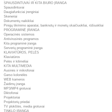
SPAUSDINTUVAI IR KITA BIURO ĮRANGA
Spausdintuvai
Daugiafunkciai įrenginiai
Skeneriai
Dokumentų naikikliai
Pinigų tikrinimo aparatai, banknotų ir monetų skaičiuokliai, rūšiuokliai
PROGRAMINĖ ĮRANGA
Operacinės sistemos
Antivirusinės programos
Kita programinė įranga
Serverių programinė įranga
KLAVIATŪROS, PELĖS
Klaviatūros
Pelės ir kilimėliai
KITA MULTIMEDIA
Ausinės ir mikrofonai
Garso kolonėlės
WEB kameros
Žaidimų įranga
MP3/MP4 grotuvai
Diktofonai
Projektoriai
Projektorių priedai
TV plokštės, media grotuvai
TINKLO ĮRANGA