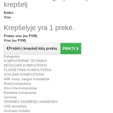
krepšelį
Kiekis
Viso
Krepšelyje yra 1 prekė.
Prekės viso (su PVM)
Viso (su PVM)
Pridėti į krepšelį kitų prekių
PIRKTI
Kategorijos
KOMPIUTERINĖ TECHNIKA
NEŠIOJAMI KOMPIUTERIAI
PLANŠETINIAI KOMPIUTERIAI
STALINIAI KOMPIUTERIAI
ARK komp. įrangos komplektai
Brand kompiuteriai
All-in-One kompiuteriai
Barebone kompiuteriai
Serveriai
IŠORINĖS DUOMENŲ LAIKMENOS
USB atmintinės
Atminties kortelės