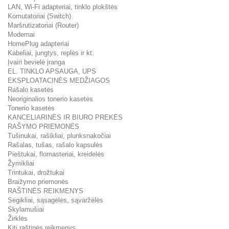
LAN, Wi-Fi adapteriai, tinklo plokštės
Komutatoriai (Switch)
Maršrutizatoriai (Router)
Modemai
HomePlug adapteriai
Kabeliai, jungtys, replės ir kt.
Įvairi bevielė įranga
EL. TINKLO APSAUGA, UPS
EKSPLOATACINĖS MEDŽIAGOS
Rašalo kasetės
Neoriginalios tonerio kasetės
Tonerio kasetės
KANCELIARINĖS IR BIURO PREKĖS
RAŠYMO PRIEMONĖS
Tušinukai, rašikliai, plunksnakočiai
Rašalas, tušas, rašalo kapsulės
Pieštukai, flomasteriai, kreidelės
Žymikliai
Trintukai, drožtukai
Braižymo priemonės
RAŠTINĖS REIKMENYS
Segikliai, sąsagėlės, sąvaržėlės
Skylamušiai
Žirklės
Kiti raštinės reikmenys