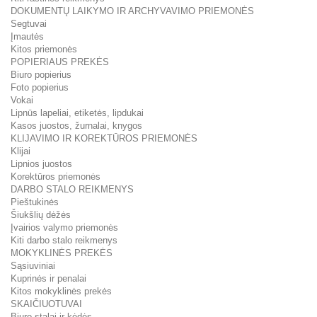
DOKUMENTŲ LAIKYMO IR ARCHYVAVIMO PRIEMONĖS
Segtuvai
Įmautės
Kitos priemonės
POPIERIAUS PREKĖS
Biuro popierius
Foto popierius
Vokai
Lipnūs lapeliai, etiketės, lipdukai
Kasos juostos, žurnalai, knygos
KLIJAVIMO IR KOREKTŪROS PRIEMONĖS
Klijai
Lipnios juostos
Korektūros priemonės
DARBO STALO REIKMENYS
Pieštukinės
Šiukšlių dėžės
Įvairios valymo priemonės
Kiti darbo stalo reikmenys
MOKYKLINĖS PREKĖS
Sąsiuviniai
Kuprinės ir penalai
Kitos mokyklinės prekės
SKAIČIUOTUVAI
Biuro stalai ir kėdės