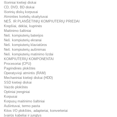
Išoriniai kietieji diskai
CD, DVD, BD diskai
Išorinių diskų korpusai
Atminties kortelių skaitytuvai
NEŠ. IR PLANŠETINIŲ KOMPIUTERIŲ PRIEDAI
Krepšiai, dėklai, kuprinės
Maitinimo šaltiniai
Neš. kompiuterių baterijos
Neš. kompiuterių ekranai
Neš. kompiuterių klaviatūros
Neš. kompiuterių aušinimas
Neš. kompiuterių matinimo lizdai
KOMPIUTERIŲ KOMPONENTAI
Procesoriai (CPU)
Pagrindinės plokštės
Operatyvioji atmintis (RAM)
Mechaniniai kietieji diskai (HDD)
SSD kietieji diskai
Vaizdo plokštės
Optiniai įrenginiai
Korpusai
Korpusų maitinimo šaltiniai
Aušintuvai, termo pasta
Kitos I/O plokštės, adapteriai, konverteriai
Įvairūs kabeliai ir jungtys