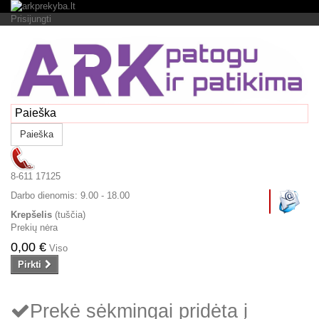
Prisijungti
Paieška
8-611 17125
Darbo dienomis:
9.00 - 18.00
Krepšelis
(tuščia)
Prekių nėra
0,00 €
Viso
Pirkti
Prekė sėkmingai pridėta į