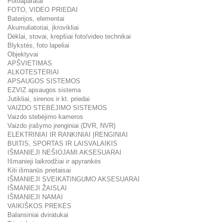
Fotoaparatai
FOTO, VIDEO PRIEDAI
Baterijos, elementai
Akumuliatoriai, įkrovikliai
Dėklai, stovai, krepšiai foto/video technikai
Blykstės, foto lapeliai
Objektyvai
APŠVIETIMAS
ALKOTESTERIAI
APSAUGOS SISTEMOS
EZVIZ apsaugos sistema
Jutikliai, sirenos ir kt. priedai
VAIZDO STEBĖJIMO SISTEMOS
Vaizdo stebėjimo kameros
Vaizdo įrašymo įrenginiai (DVR, NVR)
ELEKTRINIAI IR RANKINIAI ĮRENGINIAI
BUITIS, SPORTAS IR LAISVALAIKIS
IŠMANIEJI NEŠIOJAMI AKSESUARAI
Išmanieji laikrodžiai ir apyrankės
Kiti išmanūs prietaisai
IŠMANIEJI SVEIKATINGUMO AKSESUARAI
IŠMANIEJI ŽAISLAI
IŠMANIEJI NAMAI
VAIKIŠKOS PREKĖS
Balansiniai dviratukai