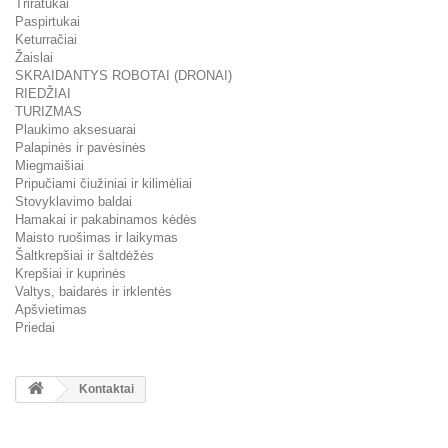
Triratukai
Paspirtukai
Keturračiai
Žaislai
SKRAIDANTYS ROBOTAI (DRONAI)
RIEDŽIAI
TURIZMAS
Plaukimo aksesuarai
Palapinės ir pavėsinės
Miegmaišiai
Pripučiami čiužiniai ir kilimėliai
Stovyklavimo baldai
Hamakai ir pakabinamos kėdės
Maisto ruošimas ir laikymas
Šaltkrepšiai ir šaltdėžės
Krepšiai ir kuprinės
Valtys, baidarės ir irklentės
Apšvietimas
Priedai
Kontaktai