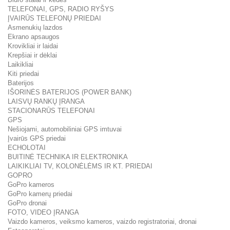
TELEFONAI, GPS, RADIO RYŠYS
ĮVAIRŪS TELEFONŲ PRIEDAI
Asmenukių lazdos
Ekrano apsaugos
Krovikliai ir laidai
Krepšiai ir dėklai
Laikikliai
Kiti priedai
Baterijos
IŠORINĖS BATERIJOS (POWER BANK)
LAISVŲ RANKŲ ĮRANGA
STACIONARŪS TELEFONAI
GPS
Nešiojami, automobiliniai GPS imtuvai
Įvairūs GPS priedai
ECHOLOTAI
BUITINĖ TECHNIKA IR ELEKTRONIKA
LAIKIKLIAI TV, KOLONĖLĖMS IR KT. PRIEDAI
GOPRO
GoPro kameros
GoPro kamerų priedai
GoPro dronai
FOTO, VIDEO ĮRANGA
Vaizdo kameros, veiksmo kameros, vaizdo registratoriai, dronai