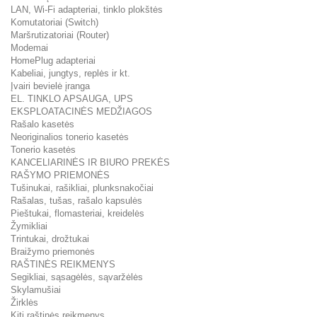
LAN, Wi-Fi adapteriai, tinklo plokštės
Komutatoriai (Switch)
Maršrutizatoriai (Router)
Modemai
HomePlug adapteriai
Kabeliai, jungtys, replės ir kt.
Įvairi bevielė įranga
EL. TINKLO APSAUGA, UPS
EKSPLOATACINĖS MEDŽIAGOS
Rašalo kasetės
Neoriginalios tonerio kasetės
Tonerio kasetės
KANCELIARINĖS IR BIURO PREKĖS
RAŠYMO PRIEMONĖS
Tušinukai, rašikliai, plunksnakočiai
Rašalas, tušas, rašalo kapsulės
Pieštukai, flomasteriai, kreidelės
Žymikliai
Trintukai, drožtukai
Braižymo priemonės
RAŠTINĖS REIKMENYS
Segikliai, sąsagėlės, sąvaržėlės
Skylamušiai
Žirklės
Kiti raštinės reikmenys