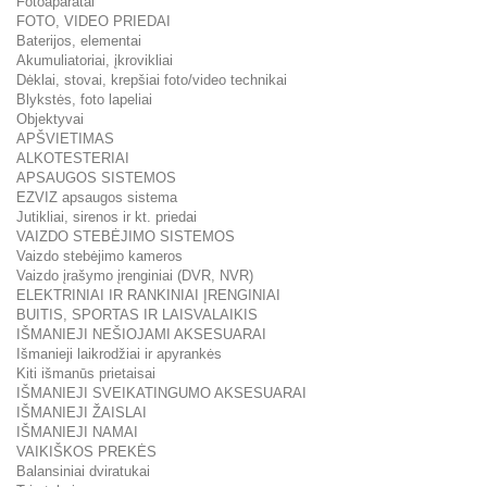
Fotoaparatai
FOTO, VIDEO PRIEDAI
Baterijos, elementai
Akumuliatoriai, įkrovikliai
Dėklai, stovai, krepšiai foto/video technikai
Blykstės, foto lapeliai
Objektyvai
APŠVIETIMAS
ALKOTESTERIAI
APSAUGOS SISTEMOS
EZVIZ apsaugos sistema
Jutikliai, sirenos ir kt. priedai
VAIZDO STEBĖJIMO SISTEMOS
Vaizdo stebėjimo kameros
Vaizdo įrašymo įrenginiai (DVR, NVR)
ELEKTRINIAI IR RANKINIAI ĮRENGINIAI
BUITIS, SPORTAS IR LAISVALAIKIS
IŠMANIEJI NEŠIOJAMI AKSESUARAI
Išmanieji laikrodžiai ir apyrankės
Kiti išmanūs prietaisai
IŠMANIEJI SVEIKATINGUMO AKSESUARAI
IŠMANIEJI ŽAISLAI
IŠMANIEJI NAMAI
VAIKIŠKOS PREKĖS
Balansiniai dviratukai