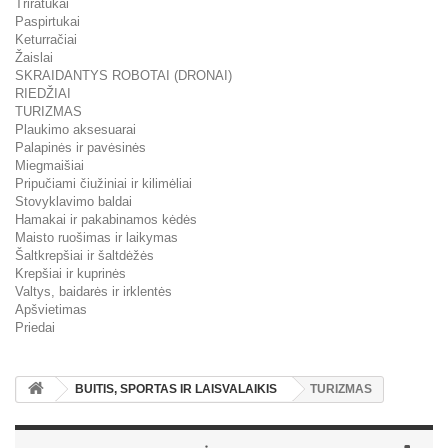
Triratukai
Paspirtukai
Keturračiai
Žaislai
SKRAIDANTYS ROBOTAI (DRONAI)
RIEDŽIAI
TURIZMAS
Plaukimo aksesuarai
Palapinės ir pavėsinės
Miegmaišiai
Pripučiami čiužiniai ir kilimėliai
Stovyklavimo baldai
Hamakai ir pakabinamos kėdės
Maisto ruošimas ir laikymas
Šaltkrepšiai ir šaltdėžės
Krepšiai ir kuprinės
Valtys, baidarės ir irklentės
Apšvietimas
Priedai
BUITIS, SPORTAS IR LAISVALAIKIS
TURIZMAS