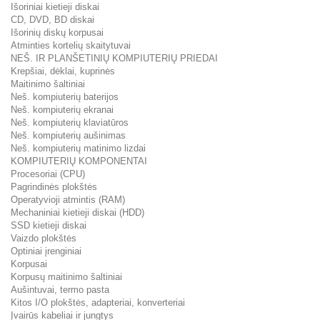
Išoriniai kietieji diskai
CD, DVD, BD diskai
Išorinių diskų korpusai
Atminties kortelių skaitytuvai
NEŠ. IR PLANŠETINIŲ KOMPIUTERIŲ PRIEDAI
Krepšiai, dėklai, kuprinės
Maitinimo šaltiniai
Neš. kompiuterių baterijos
Neš. kompiuterių ekranai
Neš. kompiuterių klaviatūros
Neš. kompiuterių aušinimas
Neš. kompiuterių matinimo lizdai
KOMPIUTERIŲ KOMPONENTAI
Procesoriai (CPU)
Pagrindinės plokštės
Operatyvioji atmintis (RAM)
Mechaniniai kietieji diskai (HDD)
SSD kietieji diskai
Vaizdo plokštės
Optiniai įrenginiai
Korpusai
Korpusų maitinimo šaltiniai
Aušintuvai, termo pasta
Kitos I/O plokštės, adapteriai, konverteriai
Įvairūs kabeliai ir jungtys