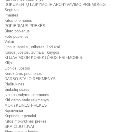
DOKUMENTŲ LAIKYMO IR ARCHYVAVIMO PRIEMONĖS
Segtuvai
Įmautės
Kitos priemonės
POPIERIAUS PREKĖS
Biuro popierius
Foto popierius
Vokai
Lipnūs lapeliai, etiketės, lipdukai
Kasos juostos, žurnalai, knygos
KLIJAVIMO IR KOREKTŪROS PRIEMONĖS
Klijai
Lipnios juostos
Korektūros priemonės
DARBO STALO REIKMENYS
Pieštukinės
Šiukšlių dėžės
Įvairios valymo priemonės
Kiti darbo stalo reikmenys
MOKYKLINĖS PREKĖS
Sąsiuviniai
Kuprinės ir penalai
Kitos mokyklinės prekės
SKAIČIUOTUVAI
Biuro stalai ir kėdės