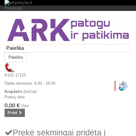
Prisijungti
Paieška
8-611 17125
Darbo dienomis:
9.00 - 18.00
Krepšelis
(tuščia)
Prekių nėra
0,00 €
Viso
Pirkti
Prekė sėkmingai pridėta į