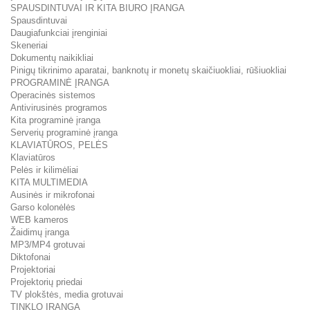
SPAUSDINTUVAI IR KITA BIURO ĮRANGA
Spausdintuvai
Daugiafunkciai įrenginiai
Skeneriai
Dokumentų naikikliai
Pinigų tikrinimo aparatai, banknotų ir monetų skaičiuokliai, rūšiuokliai
PROGRAMINĖ ĮRANGA
Operacinės sistemos
Antivirusinės programos
Kita programinė įranga
Serverių programinė įranga
KLAVIATŪROS, PELĖS
Klaviatūros
Pelės ir kilimėliai
KITA MULTIMEDIA
Ausinės ir mikrofonai
Garso kolonėlės
WEB kameros
Žaidimų įranga
MP3/MP4 grotuvai
Diktofonai
Projektoriai
Projektorių priedai
TV plokštės, media grotuvai
TINKLO ĮRANGA