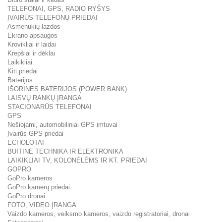
TELEFONAI, GPS, RADIO RYŠYS
ĮVAIRŪS TELEFONŲ PRIEDAI
Asmenukių lazdos
Ekrano apsaugos
Krovikliai ir laidai
Krepšiai ir dėklai
Laikikliai
Kiti priedai
Baterijos
IŠORINĖS BATERIJOS (POWER BANK)
LAISVŲ RANKŲ ĮRANGA
STACIONARŪS TELEFONAI
GPS
Nešiojami, automobiliniai GPS imtuvai
Įvairūs GPS priedai
ECHOLOTAI
BUITINĖ TECHNIKA IR ELEKTRONIKA
LAIKIKLIAI TV, KOLONĖLĖMS IR KT. PRIEDAI
GOPRO
GoPro kameros
GoPro kamerų priedai
GoPro dronai
FOTO, VIDEO ĮRANGA
Vaizdo kameros, veiksmo kameros, vaizdo registratoriai, dronai