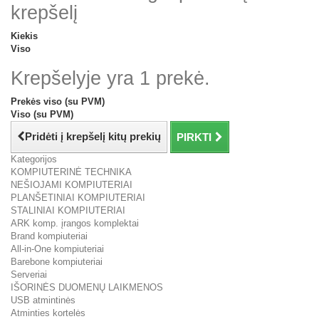
krepšelį
Kiekis
Viso
Krepšelyje yra 1 prekė.
Prekės viso (su PVM)
Viso (su PVM)
Pridėti į krepšelį kitų prekių
PIRKTI
Kategorijos
KOMPIUTERINĖ TECHNIKA
NEŠIOJAMI KOMPIUTERIAI
PLANŠETINIAI KOMPIUTERIAI
STALINIAI KOMPIUTERIAI
ARK komp. įrangos komplektai
Brand kompiuteriai
All-in-One kompiuteriai
Barebone kompiuteriai
Serveriai
IŠORINĖS DUOMENŲ LAIKMENOS
USB atmintinės
Atminties kortelės