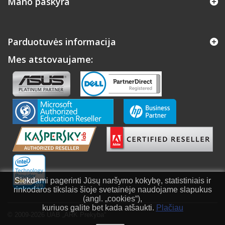
Mano paskyra
Parduotuvės informacija
Mes atstovaujame:
Siekdami pagerinti Jūsų naršymo kokybę, statistiniais ir
rinkodaros tikslais šioje svetainėje naudojame slapukus
(angl. „cookies“),
kuriuos galite bet kada atšaukti.
Plačiau
© 2009-2026 UAB „ARK Prekyba“