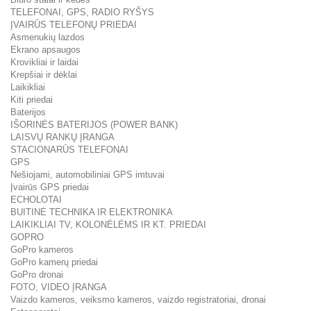
TELEFONAI, GPS, RADIO RYŠYS
ĮVAIRŪS TELEFONŲ PRIEDAI
Asmenukių lazdos
Ekrano apsaugos
Krovikliai ir laidai
Krepšiai ir dėklai
Laikikliai
Kiti priedai
Baterijos
IŠORINĖS BATERIJOS (POWER BANK)
LAISVŲ RANKŲ ĮRANGA
STACIONARŪS TELEFONAI
GPS
Nešiojami, automobiliniai GPS imtuvai
Įvairūs GPS priedai
ECHOLOTAI
BUITINĖ TECHNIKA IR ELEKTRONIKA
LAIKIKLIAI TV, KOLONĖLĖMS IR KT. PRIEDAI
GOPRO
GoPro kameros
GoPro kamerų priedai
GoPro dronai
FOTO, VIDEO ĮRANGA
Vaizdo kameros, veiksmo kameros, vaizdo registratoriai, dronai