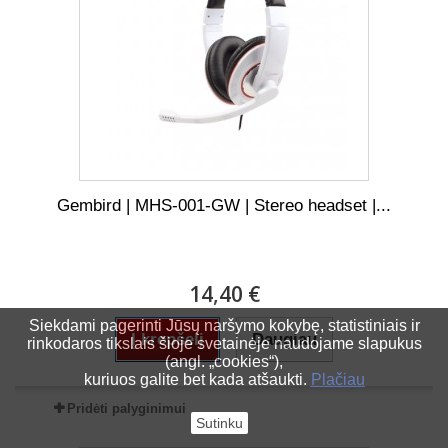
Gembird | MHS-001-GW | Stereo headset |...
14,40 €
Siekdami pagerinti Jūsų naršymo kokybę, statistiniais ir
Į krepšelį
Daugiau
rinkodaros tikslais šioje svetainėje naudojame slapukus
(angl. „cookies“),
kuriuos galite bet kada atšaukti.
Plačiau
Pridėti palyginimui
Sutinku