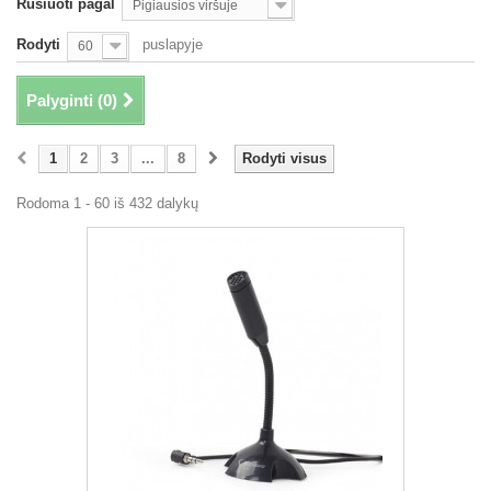
Rūšiuoti pagal
Pigiausios viršuje
Rodyti
puslapyje
60
Palyginti (
0
)
1
2
3
...
8
Rodyti visus
Rodoma 1 - 60 iš 432 dalykų