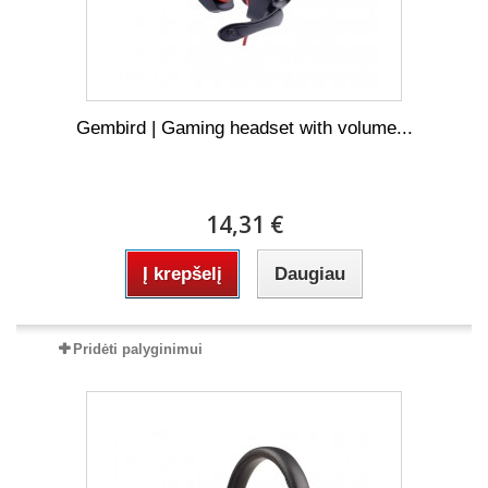
Gembird | Gaming headset with volume...
14,31 €
Į krepšelį
Daugiau
Pridėti palyginimui