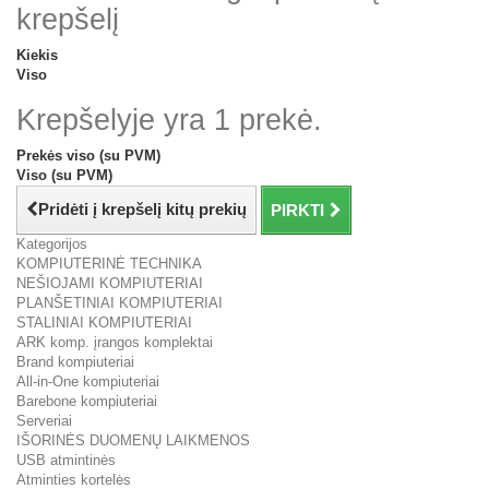
krepšelį
Kiekis
Viso
Krepšelyje yra 1 prekė.
Prekės viso (su PVM)
Viso (su PVM)
Pridėti į krepšelį kitų prekių
PIRKTI
Kategorijos
KOMPIUTERINĖ TECHNIKA
NEŠIOJAMI KOMPIUTERIAI
PLANŠETINIAI KOMPIUTERIAI
STALINIAI KOMPIUTERIAI
ARK komp. įrangos komplektai
Brand kompiuteriai
All-in-One kompiuteriai
Barebone kompiuteriai
Serveriai
IŠORINĖS DUOMENŲ LAIKMENOS
USB atmintinės
Atminties kortelės