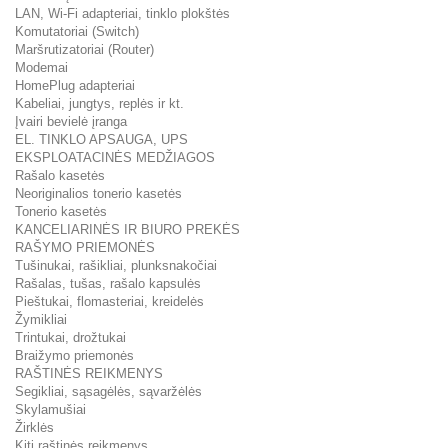
LAN, Wi-Fi adapteriai, tinklo plokštės
Komutatoriai (Switch)
Maršrutizatoriai (Router)
Modemai
HomePlug adapteriai
Kabeliai, jungtys, replės ir kt.
Įvairi bevielė įranga
EL. TINKLO APSAUGA, UPS
EKSPLOATACINĖS MEDŽIAGOS
Rašalo kasetės
Neoriginalios tonerio kasetės
Tonerio kasetės
KANCELIARINĖS IR BIURO PREKĖS
RAŠYMO PRIEMONĖS
Tušinukai, rašikliai, plunksnakočiai
Rašalas, tušas, rašalo kapsulės
Pieštukai, flomasteriai, kreidelės
Žymikliai
Trintukai, drožtukai
Braižymo priemonės
RAŠTINĖS REIKMENYS
Segikliai, sąsagėlės, sąvaržėlės
Skylamušiai
Žirklės
Kiti raštinės reikmenys