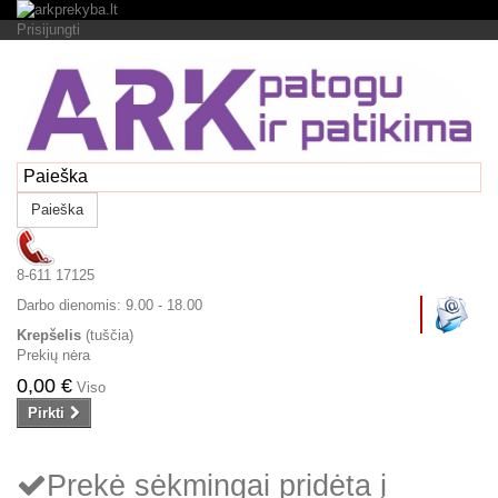
Prisijungti
Paieška
8-611 17125
Darbo dienomis:
9.00 - 18.00
Krepšelis
(tuščia)
Prekių nėra
0,00 €
Viso
Pirkti
Prekė sėkmingai pridėta į