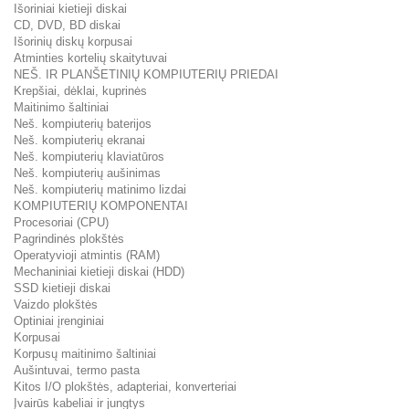
Išoriniai kietieji diskai
CD, DVD, BD diskai
Išorinių diskų korpusai
Atminties kortelių skaitytuvai
NEŠ. IR PLANŠETINIŲ KOMPIUTERIŲ PRIEDAI
Krepšiai, dėklai, kuprinės
Maitinimo šaltiniai
Neš. kompiuterių baterijos
Neš. kompiuterių ekranai
Neš. kompiuterių klaviatūros
Neš. kompiuterių aušinimas
Neš. kompiuterių matinimo lizdai
KOMPIUTERIŲ KOMPONENTAI
Procesoriai (CPU)
Pagrindinės plokštės
Operatyvioji atmintis (RAM)
Mechaniniai kietieji diskai (HDD)
SSD kietieji diskai
Vaizdo plokštės
Optiniai įrenginiai
Korpusai
Korpusų maitinimo šaltiniai
Aušintuvai, termo pasta
Kitos I/O plokštės, adapteriai, konverteriai
Įvairūs kabeliai ir jungtys