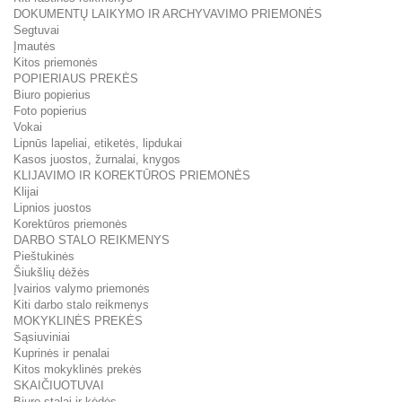
DOKUMENTŲ LAIKYMO IR ARCHYVAVIMO PRIEMONĖS
Segtuvai
Įmautės
Kitos priemonės
POPIERIAUS PREKĖS
Biuro popierius
Foto popierius
Vokai
Lipnūs lapeliai, etiketės, lipdukai
Kasos juostos, žurnalai, knygos
KLIJAVIMO IR KOREKTŪROS PRIEMONĖS
Klijai
Lipnios juostos
Korektūros priemonės
DARBO STALO REIKMENYS
Pieštukinės
Šiukšlių dėžės
Įvairios valymo priemonės
Kiti darbo stalo reikmenys
MOKYKLINĖS PREKĖS
Sąsiuviniai
Kuprinės ir penalai
Kitos mokyklinės prekės
SKAIČIUOTUVAI
Biuro stalai ir kėdės