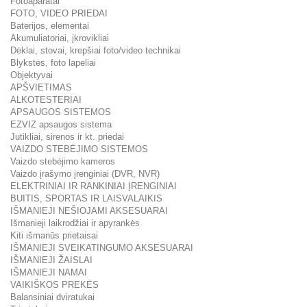
Fotoaparatai
FOTO, VIDEO PRIEDAI
Baterijos, elementai
Akumuliatoriai, įkrovikliai
Dėklai, stovai, krepšiai foto/video technikai
Blykstės, foto lapeliai
Objektyvai
APŠVIETIMAS
ALKOTESTERIAI
APSAUGOS SISTEMOS
EZVIZ apsaugos sistema
Jutikliai, sirenos ir kt. priedai
VAIZDO STEBĖJIMO SISTEMOS
Vaizdo stebėjimo kameros
Vaizdo įrašymo įrenginiai (DVR, NVR)
ELEKTRINIAI IR RANKINIAI ĮRENGINIAI
BUITIS, SPORTAS IR LAISVALAIKIS
IŠMANIEJI NEŠIOJAMI AKSESUARAI
Išmanieji laikrodžiai ir apyrankės
Kiti išmanūs prietaisai
IŠMANIEJI SVEIKATINGUMO AKSESUARAI
IŠMANIEJI ŽAISLAI
IŠMANIEJI NAMAI
VAIKIŠKOS PREKĖS
Balansiniai dviratukai