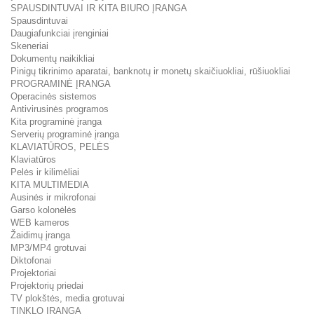
SPAUSDINTUVAI IR KITA BIURO ĮRANGA
Spausdintuvai
Daugiafunkciai įrenginiai
Skeneriai
Dokumentų naikikliai
Pinigų tikrinimo aparatai, banknotų ir monetų skaičiuokliai, rūšiuokliai
PROGRAMINĖ ĮRANGA
Operacinės sistemos
Antivirusinės programos
Kita programinė įranga
Serverių programinė įranga
KLAVIATŪROS, PELĖS
Klaviatūros
Pelės ir kilimėliai
KITA MULTIMEDIA
Ausinės ir mikrofonai
Garso kolonėlės
WEB kameros
Žaidimų įranga
MP3/MP4 grotuvai
Diktofonai
Projektoriai
Projektorių priedai
TV plokštės, media grotuvai
TINKLO ĮRANGA