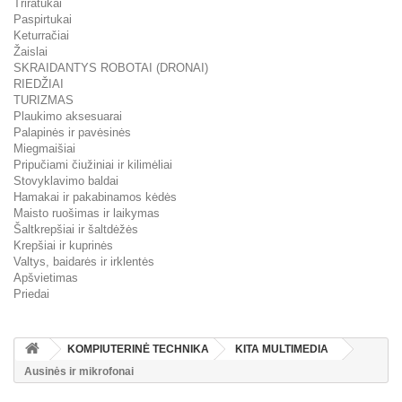
Triratukai
Paspirtukai
Keturračiai
Žaislai
SKRAIDANTYS ROBOTAI (DRONAI)
RIEDŽIAI
TURIZMAS
Plaukimo aksesuarai
Palapinės ir pavėsinės
Miegmaišiai
Pripučiami čiužiniai ir kilimėliai
Stovyklavimo baldai
Hamakai ir pakabinamos kėdės
Maisto ruošimas ir laikymas
Šaltkrepšiai ir šaltdėžės
Krepšiai ir kuprinės
Valtys, baidarės ir irklentės
Apšvietimas
Priedai
KOMPIUTERINĖ TECHNIKA
KITA MULTIMEDIA
Ausinės ir mikrofonai