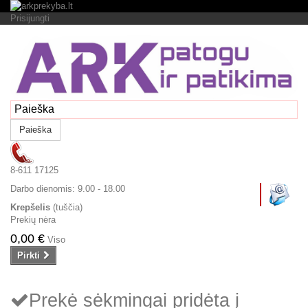
Prisijungti
Paieška
8-611 17125
Darbo dienomis:
9.00 - 18.00
Krepšelis
(tuščia)
Prekių nėra
0,00 €
Viso
Pirkti
Prekė sėkmingai pridėta į