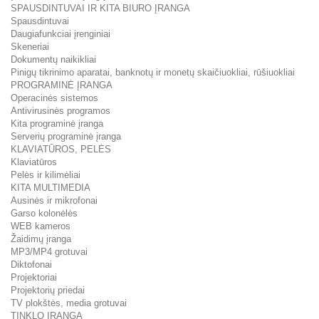
SPAUSDINTUVAI IR KITA BIURO ĮRANGA
Spausdintuvai
Daugiafunkciai įrenginiai
Skeneriai
Dokumentų naikikliai
Pinigų tikrinimo aparatai, banknotų ir monetų skaičiuokliai, rūšiuokliai
PROGRAMINĖ ĮRANGA
Operacinės sistemos
Antivirusinės programos
Kita programinė įranga
Serverių programinė įranga
KLAVIATŪROS, PELĖS
Klaviatūros
Pelės ir kilimėliai
KITA MULTIMEDIA
Ausinės ir mikrofonai
Garso kolonėlės
WEB kameros
Žaidimų įranga
MP3/MP4 grotuvai
Diktofonai
Projektoriai
Projektorių priedai
TV plokštės, media grotuvai
TINKLO ĮRANGA