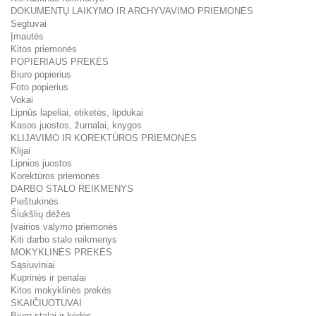
DOKUMENTŲ LAIKYMO IR ARCHYVAVIMO PRIEMONĖS
Segtuvai
Įmautės
Kitos priemonės
POPIERIAUS PREKĖS
Biuro popierius
Foto popierius
Vokai
Lipnūs lapeliai, etiketės, lipdukai
Kasos juostos, žurnalai, knygos
KLIJAVIMO IR KOREKTŪROS PRIEMONĖS
Klijai
Lipnios juostos
Korektūros priemonės
DARBO STALO REIKMENYS
Pieštukinės
Šiukšlių dėžės
Įvairios valymo priemonės
Kiti darbo stalo reikmenys
MOKYKLINĖS PREKĖS
Sąsiuviniai
Kuprinės ir penalai
Kitos mokyklinės prekės
SKAIČIUOTUVAI
Biuro stalai ir kėdės