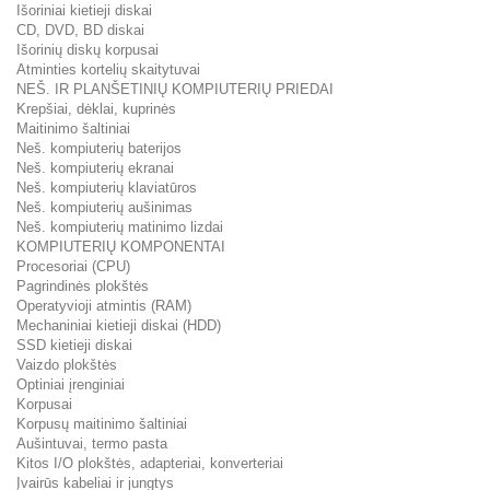
Išoriniai kietieji diskai
CD, DVD, BD diskai
Išorinių diskų korpusai
Atminties kortelių skaitytuvai
NEŠ. IR PLANŠETINIŲ KOMPIUTERIŲ PRIEDAI
Krepšiai, dėklai, kuprinės
Maitinimo šaltiniai
Neš. kompiuterių baterijos
Neš. kompiuterių ekranai
Neš. kompiuterių klaviatūros
Neš. kompiuterių aušinimas
Neš. kompiuterių matinimo lizdai
KOMPIUTERIŲ KOMPONENTAI
Procesoriai (CPU)
Pagrindinės plokštės
Operatyvioji atmintis (RAM)
Mechaniniai kietieji diskai (HDD)
SSD kietieji diskai
Vaizdo plokštės
Optiniai įrenginiai
Korpusai
Korpusų maitinimo šaltiniai
Aušintuvai, termo pasta
Kitos I/O plokštės, adapteriai, konverteriai
Įvairūs kabeliai ir jungtys