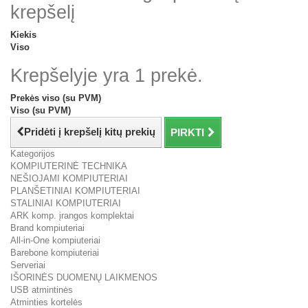
krepšelį
Kiekis
Viso
Krepšelyje yra 1 prekė.
Prekės viso (su PVM)
Viso (su PVM)
Pridėti į krepšelį kitų prekių
PIRKTI
Kategorijos
KOMPIUTERINĖ TECHNIKA
NEŠIOJAMI KOMPIUTERIAI
PLANŠETINIAI KOMPIUTERIAI
STALINIAI KOMPIUTERIAI
ARK komp. įrangos komplektai
Brand kompiuteriai
All-in-One kompiuteriai
Barebone kompiuteriai
Serveriai
IŠORINĖS DUOMENŲ LAIKMENOS
USB atmintinės
Atminties kortelės