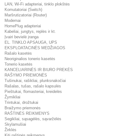
LAN, Wi-Fi adapteriai, tinklo plokštės
Komutatoriai (Switch)
Maršrutizatoriai (Router)
Modemai
HomePlug adapteriai
Kabeliai, jungtys, replės ir kt.
Įvairi bevielė įranga
EL. TINKLO APSAUGA, UPS
EKSPLOATACINĖS MEDŽIAGOS
Rašalo kasetės
Neoriginalios tonerio kasetės
Tonerio kasetės
KANCELIARINĖS IR BIURO PREKĖS
RAŠYMO PRIEMONĖS
Tušinukai, rašikliai, plunksnakočiai
Rašalas, tušas, rašalo kapsulės
Pieštukai, flomasteriai, kreidelės
Žymikliai
Trintukai, drožtukai
Braižymo priemonės
RAŠTINĖS REIKMENYS
Segikliai, sąsagėlės, sąvaržėlės
Skylamušiai
Žirklės
Kiti raštinės reikmenys