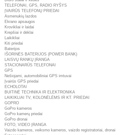
TELEFONAI, GPS, RADIO RYŠYS
ĮVAIRŪS TELEFONŲ PRIEDAI
Asmenukių lazdos
Ekrano apsaugos
Krovikliai ir laidai
Krepšiai ir dėklai
Laikikliai
Kiti priedai
Baterijos
IŠORINĖS BATERIJOS (POWER BANK)
LAISVŲ RANKŲ ĮRANGA
STACIONARŪS TELEFONAI
GPS
Nešiojami, automobiliniai GPS imtuvai
Įvairūs GPS priedai
ECHOLOTAI
BUITINĖ TECHNIKA IR ELEKTRONIKA
LAIKIKLIAI TV, KOLONĖLĖMS IR KT. PRIEDAI
GOPRO
GoPro kameros
GoPro kamerų priedai
GoPro dronai
FOTO, VIDEO ĮRANGA
Vaizdo kameros, veiksmo kameros, vaizdo registratoriai, dronai