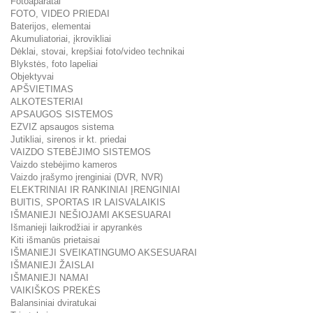
Fotoaparatai
FOTO, VIDEO PRIEDAI
Baterijos, elementai
Akumuliatoriai, įkrovikliai
Dėklai, stovai, krepšiai foto/video technikai
Blykstės, foto lapeliai
Objektyvai
APŠVIETIMAS
ALKOTESTERIAI
APSAUGOS SISTEMOS
EZVIZ apsaugos sistema
Jutikliai, sirenos ir kt. priedai
VAIZDO STEBĖJIMO SISTEMOS
Vaizdo stebėjimo kameros
Vaizdo įrašymo įrenginiai (DVR, NVR)
ELEKTRINIAI IR RANKINIAI ĮRENGINIAI
BUITIS, SPORTAS IR LAISVALAIKIS
IŠMANIEJI NEŠIOJAMI AKSESUARAI
Išmanieji laikrodžiai ir apyrankės
Kiti išmanūs prietaisai
IŠMANIEJI SVEIKATINGUMO AKSESUARAI
IŠMANIEJI ŽAISLAI
IŠMANIEJI NAMAI
VAIKIŠKOS PREKĖS
Balansiniai dviratukai