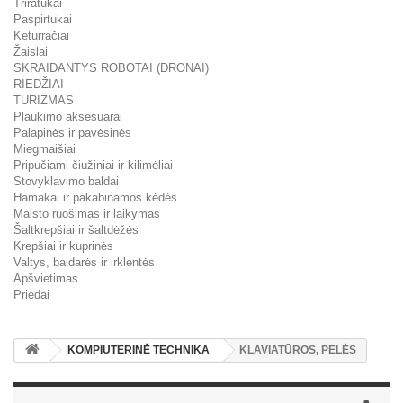
Triratukai
Paspirtukai
Keturračiai
Žaislai
SKRAIDANTYS ROBOTAI (DRONAI)
RIEDŽIAI
TURIZMAS
Plaukimo aksesuarai
Palapinės ir pavėsinės
Miegmaišiai
Pripučiami čiužiniai ir kilimėliai
Stovyklavimo baldai
Hamakai ir pakabinamos kėdės
Maisto ruošimas ir laikymas
Šaltkrepšiai ir šaltdėžės
Krepšiai ir kuprinės
Valtys, baidarės ir irklentės
Apšvietimas
Priedai
KOMPIUTERINĖ TECHNIKA
KLAVIATŪROS, PELĖS