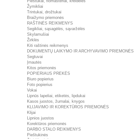
Pieštukai, flomasteriai, kreidelės
Žymikliai
Trintukai, drožtukai
Braižymo priemonės
RAŠTINĖS REIKMENYS
Segikliai, sąsagėlės, sąvaržėlės
Skylamušiai
Žirklės
Kiti raštinės reikmenys
DOKUMENTŲ LAIKYMO IR ARCHYVAVIMO PRIEMONĖS
Segtuvai
Įmautės
Kitos priemonės
POPIERIAUS PREKĖS
Biuro popierius
Foto popierius
Vokai
Lipnūs lapeliai, etiketės, lipdukai
Kasos juostos, žurnalai, knygos
KLIJAVIMO IR KOREKTŪROS PRIEMONĖS
Klijai
Lipnios juostos
Korektūros priemonės
DARBO STALO REIKMENYS
Pieštukinės