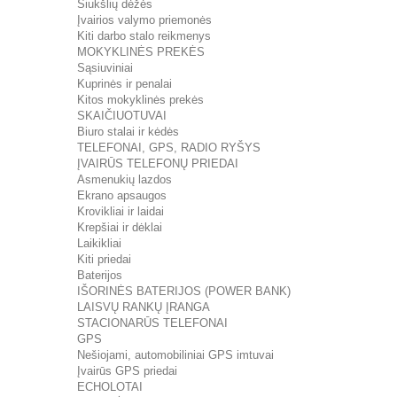
Šiukšlių dėžės
Įvairios valymo priemonės
Kiti darbo stalo reikmenys
MOKYKLINĖS PREKĖS
Sąsiuviniai
Kuprinės ir penalai
Kitos mokyklinės prekės
SKAIČIUOTUVAI
Biuro stalai ir kėdės
TELEFONAI, GPS, RADIO RYŠYS
ĮVAIRŪS TELEFONŲ PRIEDAI
Asmenukių lazdos
Ekrano apsaugos
Krovikliai ir laidai
Krepšiai ir dėklai
Laikikliai
Kiti priedai
Baterijos
IŠORINĖS BATERIJOS (POWER BANK)
LAISVŲ RANKŲ ĮRANGA
STACIONARŪS TELEFONAI
GPS
Nešiojami, automobiliniai GPS imtuvai
Įvairūs GPS priedai
ECHOLOTAI