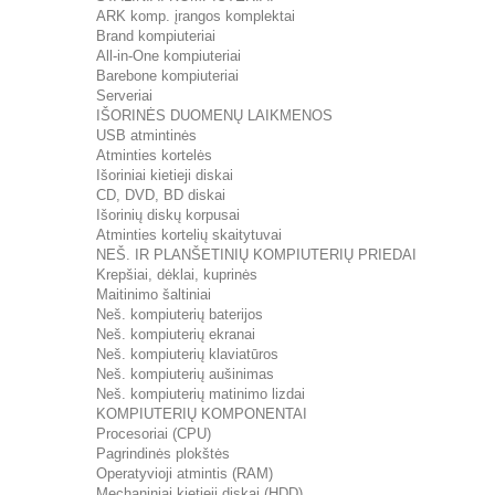
ARK komp. įrangos komplektai
Brand kompiuteriai
All-in-One kompiuteriai
Barebone kompiuteriai
Serveriai
IŠORINĖS DUOMENŲ LAIKMENOS
USB atmintinės
Atminties kortelės
Išoriniai kietieji diskai
CD, DVD, BD diskai
Išorinių diskų korpusai
Atminties kortelių skaitytuvai
NEŠ. IR PLANŠETINIŲ KOMPIUTERIŲ PRIEDAI
Krepšiai, dėklai, kuprinės
Maitinimo šaltiniai
Neš. kompiuterių baterijos
Neš. kompiuterių ekranai
Neš. kompiuterių klaviatūros
Neš. kompiuterių aušinimas
Neš. kompiuterių matinimo lizdai
KOMPIUTERIŲ KOMPONENTAI
Procesoriai (CPU)
Pagrindinės plokštės
Operatyvioji atmintis (RAM)
Mechaniniai kietieji diskai (HDD)