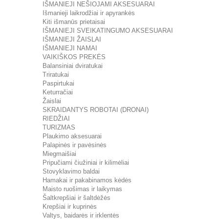
IŠMANIEJI NEŠIOJAMI AKSESUARAI
Išmanieji laikrodžiai ir apyrankės
Kiti išmanūs prietaisai
IŠMANIEJI SVEIKATINGUMO AKSESUARAI
IŠMANIEJI ŽAISLAI
IŠMANIEJI NAMAI
VAIKIŠKOS PREKĖS
Balansiniai dviratukai
Triratukai
Paspirtukai
Keturračiai
Žaislai
SKRAIDANTYS ROBOTAI (DRONAI)
RIEDŽIAI
TURIZMAS
Plaukimo aksesuarai
Palapinės ir pavėsinės
Miegmaišiai
Pripučiami čiužiniai ir kilimėliai
Stovyklavimo baldai
Hamakai ir pakabinamos kėdės
Maisto ruošimas ir laikymas
Šaltkrepšiai ir šaltdėžės
Krepšiai ir kuprinės
Valtys, baidarės ir irklentės