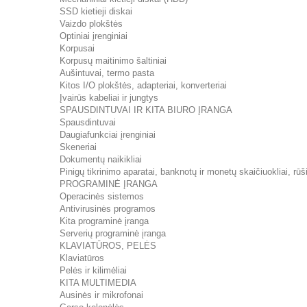
SSD kietieji diskai
Vaizdo plokštės
Optiniai įrenginiai
Korpusai
Korpusų maitinimo šaltiniai
Aušintuvai, termo pasta
Kitos I/O plokštės, adapteriai, konverteriai
Įvairūs kabeliai ir jungtys
SPAUSDINTUVAI IR KITA BIURO ĮRANGA
Spausdintuvai
Daugiafunkciai įrenginiai
Skeneriai
Dokumentų naikikliai
Pinigų tikrinimo aparatai, banknotų ir monetų skaičiuokliai, rūši
PROGRAMINĖ ĮRANGA
Operacinės sistemos
Antivirusinės programos
Kita programinė įranga
Serverių programinė įranga
KLAVIATŪROS, PELĖS
Klaviatūros
Pelės ir kilimėliai
KITA MULTIMEDIA
Ausinės ir mikrofonai