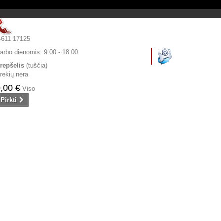
-611 17125
arbo dienomis:
9.00 - 18.00
repšelis
(tuščia)
rekių nėra
,00 €
Viso
Pirkti