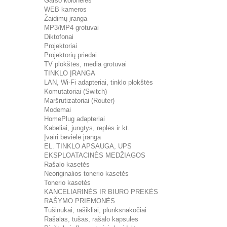
Garso kolonėlės
WEB kameros
Žaidimų įranga
MP3/MP4 grotuvai
Diktofonai
Projektoriai
Projektorių priedai
TV plokštės, media grotuvai
TINKLO ĮRANGA
LAN, Wi-Fi adapteriai, tinklo plokštės
Komutatoriai (Switch)
Maršrutizatoriai (Router)
Modemai
HomePlug adapteriai
Kabeliai, jungtys, replės ir kt.
Įvairi bevielė įranga
EL. TINKLO APSAUGA, UPS
EKSPLOATACINĖS MEDŽIAGOS
Rašalo kasetės
Neoriginalios tonerio kasetės
Tonerio kasetės
KANCELIARINĖS IR BIURO PREKĖS
RAŠYMO PRIEMONĖS
Tušinukai, rašikliai, plunksnakočiai
Rašalas, tušas, rašalo kapsulės