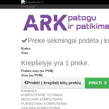
Prisijungti
Prekė sėkmingai pridėta į k
Kiekis
Viso
Krepšelyje yra 1 prekė.
Prekės viso (su PVM)
Viso (su PVM)
Pridėti į krepšelį kitų prekių
PIRKTI
Kategorijos
KOMPIUTERINĖ TECHNIKA
NEŠIOJAMI KOMPIUTERIAI
PLANŠETINIAI KOMPIUTERIAI
STALINIAI KOMPIUTERIAI