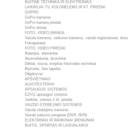
BUITINĖ TECHNIKA IR ELEKTRONIKA
LAIKIKLIAI TV, KOLONĖLĖMS IR KT. PRIEDAI
GOPRO
GoPro kameros
GoPro kamerų priedai
GoPro dronai
FOTO, VIDEO ĮRANGA
Vaizdo kameros, veiksmo kameros, vaizdo registratoriai, dron
Fotoaparatai
FOTO, VIDEO PRIEDAI
Baterijos, elementai
Akumuliatoriai, įkrovikliai
Dėklai, stovai, krepšiai foto/video technikai
Blykstės, foto lapeliai
Objektyvai
APŠVIETIMAS
ALKOTESTERIAI
APSAUGOS SISTEMOS
EZVIZ apsaugos sistema
Jutikliai, sirenos ir kt. priedai
VAIZDO STEBĖJIMO SISTEMOS
Vaizdo stebėjimo kameros
Vaizdo įrašymo įrenginiai (DVR, NVR)
ELEKTRINIAI IR RANKINIAI ĮRENGINIAI
BUITIS, SPORTAS IR LAISVALAIKIS