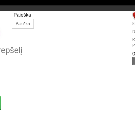
Paieška
8
D
K
P
repšelį
0