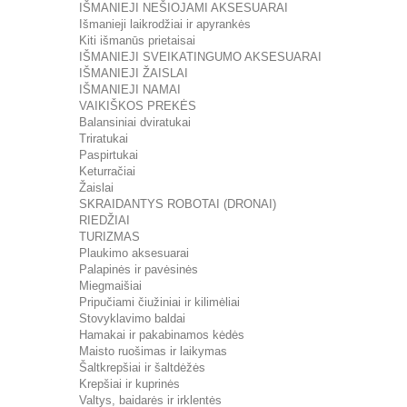
IŠMANIEJI NEŠIOJAMI AKSESUARAI
Išmanieji laikrodžiai ir apyrankės
Kiti išmanūs prietaisai
IŠMANIEJI SVEIKATINGUMO AKSESUARAI
IŠMANIEJI ŽAISLAI
IŠMANIEJI NAMAI
VAIKIŠKOS PREKĖS
Balansiniai dviratukai
Triratukai
Paspirtukai
Keturračiai
Žaislai
SKRAIDANTYS ROBOTAI (DRONAI)
RIEDŽIAI
TURIZMAS
Plaukimo aksesuarai
Palapinės ir pavėsinės
Miegmaišiai
Pripučiami čiužiniai ir kilimėliai
Stovyklavimo baldai
Hamakai ir pakabinamos kėdės
Maisto ruošimas ir laikymas
Šaltkrepšiai ir šaltdėžės
Krepšiai ir kuprinės
Valtys, baidarės ir irklentės