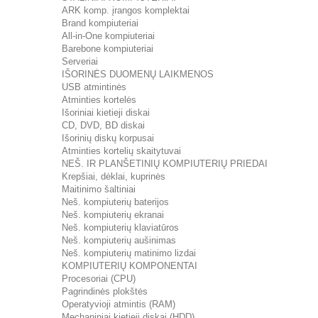
ARK komp. įrangos komplektai
Brand kompiuteriai
All-in-One kompiuteriai
Barebone kompiuteriai
Serveriai
IŠORINĖS DUOMENŲ LAIKMENOS
USB atmintinės
Atminties kortelės
Išoriniai kietieji diskai
CD, DVD, BD diskai
Išorinių diskų korpusai
Atminties kortelių skaitytuvai
NEŠ. IR PLANŠETINIŲ KOMPIUTERIŲ PRIEDAI
Krepšiai, dėklai, kuprinės
Maitinimo šaltiniai
Neš. kompiuterių baterijos
Neš. kompiuterių ekranai
Neš. kompiuterių klaviatūros
Neš. kompiuterių aušinimas
Neš. kompiuterių matinimo lizdai
KOMPIUTERIŲ KOMPONENTAI
Procesoriai (CPU)
Pagrindinės plokštės
Operatyvioji atmintis (RAM)
Mechaniniai kietieji diskai (HDD)