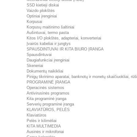
SSD kietieji diskai
Vaizdo plokštės
Optiniai įrenginiai
Korpusai
Korpusų maitinimo šaltiniai
Aušintuvai, termo pasta
Kitos I/O plokštės, adapteriai, konverteriai
Įvairūs kabeliai ir jungtys
SPAUSDINTUVAI IR KITA BIURO ĮRANGA
Spausdintuvai
Daugiafunkciai įrenginiai
Skeneriai
Dokumentų naikikliai
Pinigų tikrinimo aparatai, banknotų ir monetų skaičiuokliai, rūši
PROGRAMINĖ ĮRANGA
Operacinės sistemos
Antivirusinės programos
Kita programinė įranga
Serverių programinė įranga
KLAVIATŪROS, PELĖS
Klaviatūros
Pelės ir kilimėliai
KITA MULTIMEDIA
Ausinės ir mikrofonai