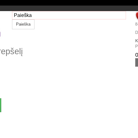
Paieška
8
D
K
P
repšelį
0