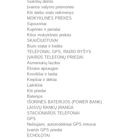
Šiukšlių dėžės
Įvairios valymo priemonės
Kiti darbo stalo reikmenys
MOKYKLINĖS PREKĖS
Sąsiuviniai
Kuprinės ir penalai
Kitos mokyklinės prekės
SKAIČIUOTUVAI
Biuro stalai ir kėdės
TELEFONAI, GPS, RADIO RYŠYS
ĮVAIRŪS TELEFONŲ PRIEDAI
Asmenukių lazdos
Ekrano apsaugos
Krovikliai ir laidai
Krepšiai ir dėklai
Laikikliai
Kiti priedai
Baterijos
IŠORINĖS BATERIJOS (POWER BANK)
LAISVŲ RANKŲ ĮRANGA
STACIONARŪS TELEFONAI
GPS
Nešiojami, automobiliniai GPS imtuvai
Įvairūs GPS priedai
ECHOLOTAI