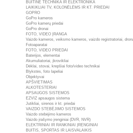
BUITINĖ TECHNIKA IR ELEKTRONIKA
LAIKIKLIAI TV, KOLONĖLĖMS IR KT. PRIEDAI
GOPRO
GoPro kameros
GoPro kamerų priedai
GoPro dronai
FOTO, VIDEO ĮRANGA
Vaizdo kameros, veiksmo kameros, vaizdo registratoriai, dron
Fotoaparatai
FOTO, VIDEO PRIEDAI
Baterijos, elementai
Akumuliatoriai, įkrovikliai
Dėklai, stovai, krepšiai foto/video technikai
Blykstės, foto lapeliai
Objektyvai
APŠVIETIMAS
ALKOTESTERIAI
APSAUGOS SISTEMOS
EZVIZ apsaugos sistema
Jutikliai, sirenos ir kt. priedai
VAIZDO STEBĖJIMO SISTEMOS
Vaizdo stebėjimo kameros
Vaizdo įrašymo įrenginiai (DVR, NVR)
ELEKTRINIAI IR RANKINIAI ĮRENGINIAI
BUITIS, SPORTAS IR LAISVALAIKIS