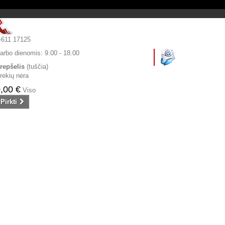
-611 17125
arbo dienomis:
9.00 - 18.00
repšelis
(tuščia)
rekių nėra
,00 €
Viso
Pirkti