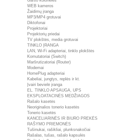
Garso kolonėlės
WEB kameros
Žaidimų įranga
MP3/MP4 grotuvai
Diktofonai
Projektoriai
Projektorių priedai
TV plokštės, media grotuvai
TINKLO ĮRANGA
LAN, Wi-Fi adapteriai, tinklo plokštės
Komutatoriai (Switch)
Maršrutizatoriai (Router)
Modemai
HomePlug adapteriai
Kabeliai, jungtys, replės ir kt.
Įvairi bevielė įranga
EL. TINKLO APSAUGA, UPS
EKSPLOATACINĖS MEDŽIAGOS
Rašalo kasetės
Neoriginalios tonerio kasetės
Tonerio kasetės
KANCELIARINĖS IR BIURO PREKĖS
RAŠYMO PRIEMONĖS
Tušinukai, rašikliai, plunksnakočiai
Rašalas, tušas, rašalo kapsulės