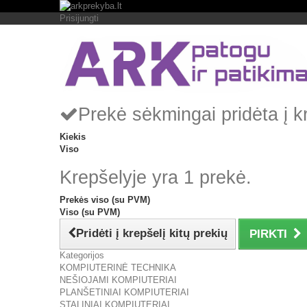
Prisijungti
Prekė sėkmingai pridėta į k
Kiekis
Viso
Krepšelyje yra 1 prekė.
Prekės viso (su PVM)
Viso (su PVM)
Pridėti į krepšelį kitų prekių
PIRKTI
Kategorijos
KOMPIUTERINĖ TECHNIKA
NEŠIOJAMI KOMPIUTERIAI
PLANŠETINIAI KOMPIUTERIAI
STALINIAI KOMPIUTERIAI