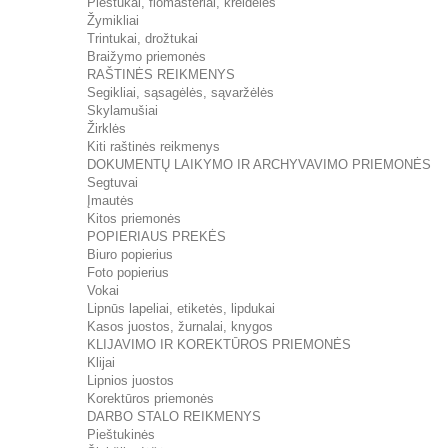
Pieštukai, flomasteriai, kreidelės
Žymikliai
Trintukai, drožtukai
Braižymo priemonės
RAŠTINĖS REIKMENYS
Segikliai, sąsagėlės, sąvaržėlės
Skylamušiai
Žirklės
Kiti raštinės reikmenys
DOKUMENTŲ LAIKYMO IR ARCHYVAVIMO PRIEMONĖS
Segtuvai
Įmautės
Kitos priemonės
POPIERIAUS PREKĖS
Biuro popierius
Foto popierius
Vokai
Lipnūs lapeliai, etiketės, lipdukai
Kasos juostos, žurnalai, knygos
KLIJAVIMO IR KOREKTŪROS PRIEMONĖS
Klijai
Lipnios juostos
Korektūros priemonės
DARBO STALO REIKMENYS
Pieštukinės