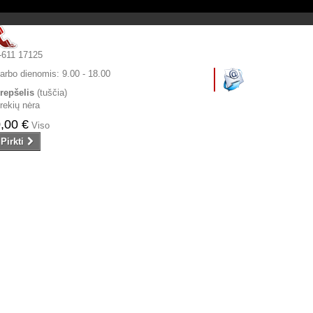
-611 17125
arbo dienomis:
9.00 - 18.00
repšelis
(tuščia)
rekių nėra
,00 €
Viso
Pirkti