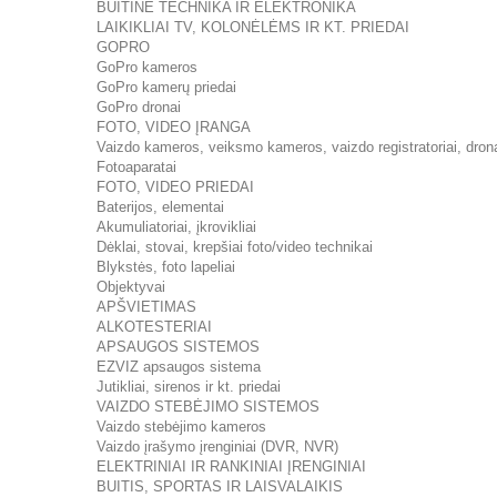
BUITINĖ TECHNIKA IR ELEKTRONIKA
LAIKIKLIAI TV, KOLONĖLĖMS IR KT. PRIEDAI
GOPRO
GoPro kameros
GoPro kamerų priedai
GoPro dronai
FOTO, VIDEO ĮRANGA
Vaizdo kameros, veiksmo kameros, vaizdo registratoriai, dron
Fotoaparatai
FOTO, VIDEO PRIEDAI
Baterijos, elementai
Akumuliatoriai, įkrovikliai
Dėklai, stovai, krepšiai foto/video technikai
Blykstės, foto lapeliai
Objektyvai
APŠVIETIMAS
ALKOTESTERIAI
APSAUGOS SISTEMOS
EZVIZ apsaugos sistema
Jutikliai, sirenos ir kt. priedai
VAIZDO STEBĖJIMO SISTEMOS
Vaizdo stebėjimo kameros
Vaizdo įrašymo įrenginiai (DVR, NVR)
ELEKTRINIAI IR RANKINIAI ĮRENGINIAI
BUITIS, SPORTAS IR LAISVALAIKIS