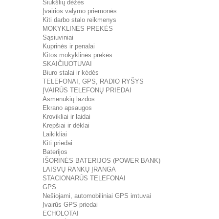
Šiukšlių dėžės
Įvairios valymo priemonės
Kiti darbo stalo reikmenys
MOKYKLINĖS PREKĖS
Sąsiuviniai
Kuprinės ir penalai
Kitos mokyklinės prekės
SKAIČIUOTUVAI
Biuro stalai ir kėdės
TELEFONAI, GPS, RADIO RYŠYS
ĮVAIRŪS TELEFONŲ PRIEDAI
Asmenukių lazdos
Ekrano apsaugos
Krovikliai ir laidai
Krepšiai ir dėklai
Laikikliai
Kiti priedai
Baterijos
IŠORINĖS BATERIJOS (POWER BANK)
LAISVŲ RANKŲ ĮRANGA
STACIONARŪS TELEFONAI
GPS
Nešiojami, automobiliniai GPS imtuvai
Įvairūs GPS priedai
ECHOLOTAI