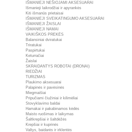
IŠMANIEJI NEŠIOJAMI AKSESUARAI
Išmanieji laikrodžiai ir apyrankės
Kiti išmanūs prietaisai
IŠMANIEJI SVEIKATINGUMO AKSESUARAI
IŠMANIEJI ŽAISLAI
IŠMANIEJI NAMAI
VAIKIŠKOS PREKĖS
Balansiniai dviratukai
Triratukai
Paspirtukai
Keturračiai
Žaislai
SKRAIDANTYS ROBOTAI (DRONAI)
RIEDŽIAI
TURIZMAS
Plaukimo aksesuarai
Palapinės ir pavėsinės
Miegmaišiai
Pripučiami čiužiniai ir kilimėliai
Stovyklavimo baldai
Hamakai ir pakabinamos kėdės
Maisto ruošimas ir laikymas
Šaltkrepšiai ir šaltdėžės
Krepšiai ir kuprinės
Valtys, baidarės ir irklentės