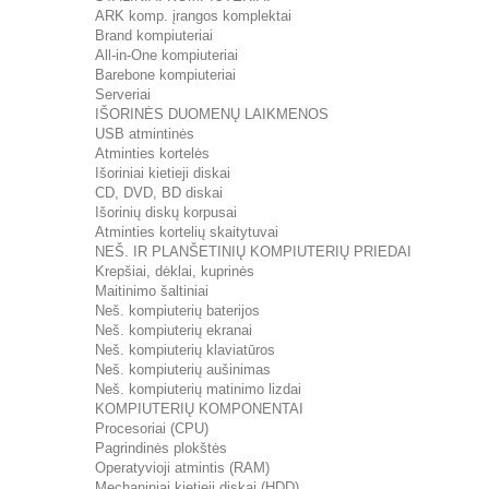
ARK komp. įrangos komplektai
Brand kompiuteriai
All-in-One kompiuteriai
Barebone kompiuteriai
Serveriai
IŠORINĖS DUOMENŲ LAIKMENOS
USB atmintinės
Atminties kortelės
Išoriniai kietieji diskai
CD, DVD, BD diskai
Išorinių diskų korpusai
Atminties kortelių skaitytuvai
NEŠ. IR PLANŠETINIŲ KOMPIUTERIŲ PRIEDAI
Krepšiai, dėklai, kuprinės
Maitinimo šaltiniai
Neš. kompiuterių baterijos
Neš. kompiuterių ekranai
Neš. kompiuterių klaviatūros
Neš. kompiuterių aušinimas
Neš. kompiuterių matinimo lizdai
KOMPIUTERIŲ KOMPONENTAI
Procesoriai (CPU)
Pagrindinės plokštės
Operatyvioji atmintis (RAM)
Mechaniniai kietieji diskai (HDD)