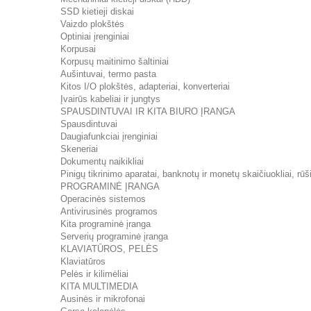
SSD kietieji diskai
Vaizdo plokštės
Optiniai įrenginiai
Korpusai
Korpusų maitinimo šaltiniai
Aušintuvai, termo pasta
Kitos I/O plokštės, adapteriai, konverteriai
Įvairūs kabeliai ir jungtys
SPAUSDINTUVAI IR KITA BIURO ĮRANGA
Spausdintuvai
Daugiafunkciai įrenginiai
Skeneriai
Dokumentų naikikliai
Pinigų tikrinimo aparatai, banknotų ir monetų skaičiuokliai, rūši
PROGRAMINĖ ĮRANGA
Operacinės sistemos
Antivirusinės programos
Kita programinė įranga
Serverių programinė įranga
KLAVIATŪROS, PELĖS
Klaviatūros
Pelės ir kilimėliai
KITA MULTIMEDIA
Ausinės ir mikrofonai