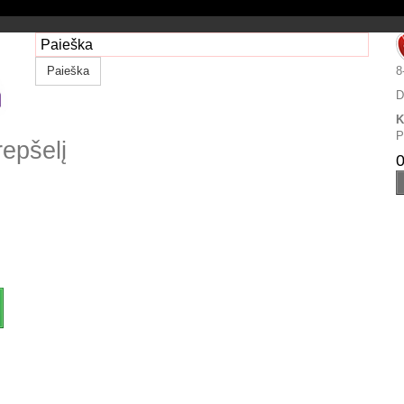
Paieška
8
D
K
P
repšelį
0