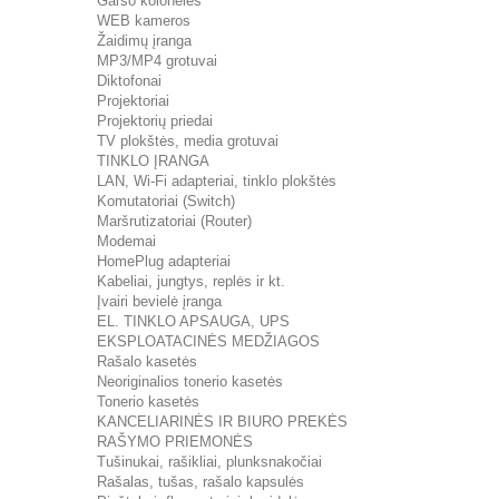
Garso kolonėlės
WEB kameros
Žaidimų įranga
MP3/MP4 grotuvai
Diktofonai
Projektoriai
Projektorių priedai
TV plokštės, media grotuvai
TINKLO ĮRANGA
LAN, Wi-Fi adapteriai, tinklo plokštės
Komutatoriai (Switch)
Maršrutizatoriai (Router)
Modemai
HomePlug adapteriai
Kabeliai, jungtys, replės ir kt.
Įvairi bevielė įranga
EL. TINKLO APSAUGA, UPS
EKSPLOATACINĖS MEDŽIAGOS
Rašalo kasetės
Neoriginalios tonerio kasetės
Tonerio kasetės
KANCELIARINĖS IR BIURO PREKĖS
RAŠYMO PRIEMONĖS
Tušinukai, rašikliai, plunksnakočiai
Rašalas, tušas, rašalo kapsulės