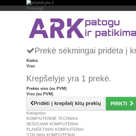
Prisijungti
Prekė sėkmingai pridėta į k
Kiekis
Viso
Krepšelyje yra 1 prekė.
Prekės viso (su PVM)
Viso (su PVM)
Pridėti į krepšelį kitų prekių
PIRKTI
Kategorijos
KOMPIUTERINĖ TECHNIKA
NEŠIOJAMI KOMPIUTERIAI
PLANŠETINIAI KOMPIUTERIAI
STALINIAI KOMPIUTERIAI