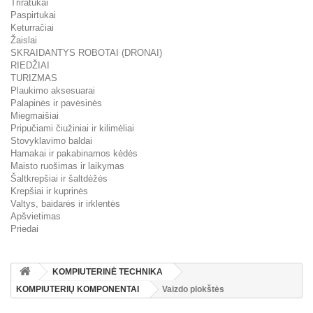
Triratukai
Paspirtukai
Keturračiai
Žaislai
SKRAIDANTYS ROBOTAI (DRONAI)
RIEDŽIAI
TURIZMAS
Plaukimo aksesuarai
Palapinės ir pavėsinės
Miegmaišiai
Pripučiami čiužiniai ir kilimėliai
Stovyklavimo baldai
Hamakai ir pakabinamos kėdės
Maisto ruošimas ir laikymas
Šaltkrepšiai ir šaltdėžės
Krepšiai ir kuprinės
Valtys, baidarės ir irklentės
Apšvietimas
Priedai
KOMPIUTERINĖ TECHNIKA
KOMPIUTERIŲ KOMPONENTAI
Vaizdo plokštės