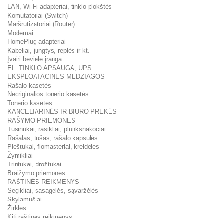
LAN, Wi-Fi adapteriai, tinklo plokštės
Komutatoriai (Switch)
Maršrutizatoriai (Router)
Modemai
HomePlug adapteriai
Kabeliai, jungtys, replės ir kt.
Įvairi bevielė įranga
EL. TINKLO APSAUGA, UPS
EKSPLOATACINĖS MEDŽIAGOS
Rašalo kasetės
Neoriginalios tonerio kasetės
Tonerio kasetės
KANCELIARINĖS IR BIURO PREKĖS
RAŠYMO PRIEMONĖS
Tušinukai, rašikliai, plunksnakočiai
Rašalas, tušas, rašalo kapsulės
Pieštukai, flomasteriai, kreidelės
Žymikliai
Trintukai, drožtukai
Braižymo priemonės
RAŠTINĖS REIKMENYS
Segikliai, sąsagėlės, sąvaržėlės
Skylamušiai
Žirklės
Kiti raštinės reikmenys