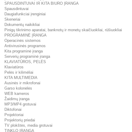
SPAUSDINTUVAI IR KITA BIURO ĮRANGA
Spausdintuvai
Daugiafunkciai įrenginiai
Skeneriai
Dokumentų naikikliai
Pinigų tikrinimo aparatai, banknotų ir monetų skaičiuokliai, rūšiuokliai
PROGRAMINĖ ĮRANGA
Operacinės sistemos
Antivirusinės programos
Kita programinė įranga
Serverių programinė įranga
KLAVIATŪROS, PELĖS
Klaviatūros
Pelės ir kilimėliai
KITA MULTIMEDIA
Ausinės ir mikrofonai
Garso kolonėlės
WEB kameros
Žaidimų įranga
MP3/MP4 grotuvai
Diktofonai
Projektoriai
Projektorių priedai
TV plokštės, media grotuvai
TINKLO ĮRANGA