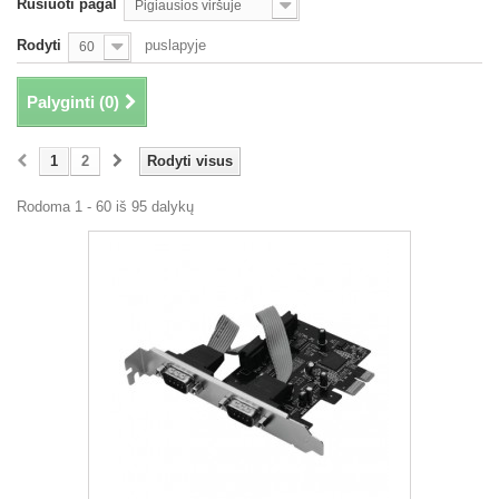
Rūšiuoti pagal
Pigiausios viršuje
Rodyti
puslapyje
60
Palyginti (
0
)
1
2
Rodyti visus
Rodoma 1 - 60 iš 95 dalykų