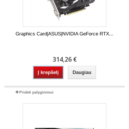
Graphics Card|ASUS|NVIDIA GeForce RTX...
314,26 €
Į krepšelį
Daugiau
Pridėti palyginimui