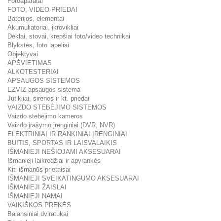
Fotoaparatai
FOTO, VIDEO PRIEDAI
Baterijos, elementai
Akumuliatoriai, įkrovikliai
Dėklai, stovai, krepšiai foto/video technikai
Blykstės, foto lapeliai
Objektyvai
APŠVIETIMAS
ALKOTESTERIAI
APSAUGOS SISTEMOS
EZVIZ apsaugos sistema
Jutikliai, sirenos ir kt. priedai
VAIZDO STEBĖJIMO SISTEMOS
Vaizdo stebėjimo kameros
Vaizdo įrašymo įrenginiai (DVR, NVR)
ELEKTRINIAI IR RANKINIAI ĮRENGINIAI
BUITIS, SPORTAS IR LAISVALAIKIS
IŠMANIEJI NEŠIOJAMI AKSESUARAI
Išmanieji laikrodžiai ir apyrankės
Kiti išmanūs prietaisai
IŠMANIEJI SVEIKATINGUMO AKSESUARAI
IŠMANIEJI ŽAISLAI
IŠMANIEJI NAMAI
VAIKIŠKOS PREKĖS
Balansiniai dviratukai