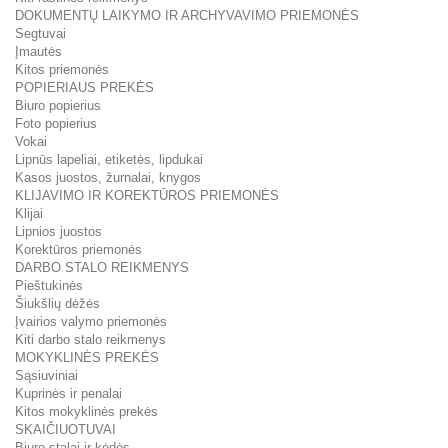
DOKUMENTŲ LAIKYMO IR ARCHYVAVIMO PRIEMONĖS
Segtuvai
Įmautės
Kitos priemonės
POPIERIAUS PREKĖS
Biuro popierius
Foto popierius
Vokai
Lipnūs lapeliai, etiketės, lipdukai
Kasos juostos, žurnalai, knygos
KLIJAVIMO IR KOREKTŪROS PRIEMONĖS
Klijai
Lipnios juostos
Korektūros priemonės
DARBO STALO REIKMENYS
Pieštukinės
Šiukšlių dėžės
Įvairios valymo priemonės
Kiti darbo stalo reikmenys
MOKYKLINĖS PREKĖS
Sąsiuviniai
Kuprinės ir penalai
Kitos mokyklinės prekės
SKAIČIUOTUVAI
Biuro stalai ir kėdės