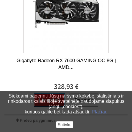
Gigabyte Radeon RX 7600 GAMING OC 8G |
AMD...
328,93 €
Siekdami pagerinti Jūsų naršymo kokybę, statistiniais ir
Į krepšelį
Daugiau
rinkodaros tikslais šioje svetainėje naudojame slapukus
(angl. „cookies“),
kuriuos galite bet kada atšaukti.
Plačiau
Pridėti palyginimui
Sutinku