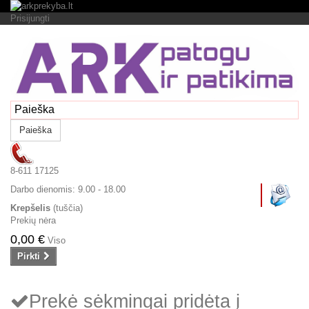
Prisijungti
Paieška
8-611 17125
Darbo dienomis:
9.00 - 18.00
Krepšelis
(tuščia)
Prekių nėra
0,00 €
Viso
Pirkti
Prekė sėkmingai pridėta į