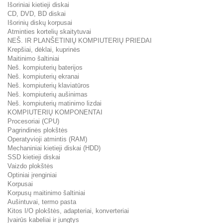
Išoriniai kietieji diskai
CD, DVD, BD diskai
Išorinių diskų korpusai
Atminties kortelių skaitytuvai
NEŠ. IR PLANŠETINIŲ KOMPIUTERIŲ PRIEDAI
Krepšiai, dėklai, kuprinės
Maitinimo šaltiniai
Neš. kompiuterių baterijos
Neš. kompiuterių ekranai
Neš. kompiuterių klaviatūros
Neš. kompiuterių aušinimas
Neš. kompiuterių matinimo lizdai
KOMPIUTERIŲ KOMPONENTAI
Procesoriai (CPU)
Pagrindinės plokštės
Operatyvioji atmintis (RAM)
Mechaniniai kietieji diskai (HDD)
SSD kietieji diskai
Vaizdo plokštės
Optiniai įrenginiai
Korpusai
Korpusų maitinimo šaltiniai
Aušintuvai, termo pasta
Kitos I/O plokštės, adapteriai, konverteriai
Įvairūs kabeliai ir jungtys