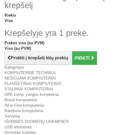
krepšelį
Kiekis
Viso
Krepšelyje yra 1 prekė.
Prekės viso (su PVM)
Viso (su PVM)
Pridėti į krepšelį kitų prekių
PIRKTI
Kategorijos
KOMPIUTERINĖ TECHNIKA
NEŠIOJAMI KOMPIUTERIAI
PLANŠETINIAI KOMPIUTERIAI
STALINIAI KOMPIUTERIAI
ARK komp. įrangos komplektai
Brand kompiuteriai
All-in-One kompiuteriai
Barebone kompiuteriai
Serveriai
IŠORINĖS DUOMENŲ LAIKMENOS
USB atmintinės
Atminties kortelės