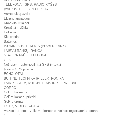
TELEFONAI, GPS, RADIO RYŠYS
ĮVAIRŪS TELEFONŲ PRIEDAI
Asmenukių lazdos
Ekrano apsaugos
Krovikliai ir laidai
Krepšiai ir dėklai
Laikikliai
Kiti priedai
Baterijos
IŠORINĖS BATERIJOS (POWER BANK)
LAISVŲ RANKŲ ĮRANGA
STACIONARŪS TELEFONAI
GPS
Nešiojami, automobiliniai GPS imtuvai
Įvairūs GPS priedai
ECHOLOTAI
BUITINĖ TECHNIKA IR ELEKTRONIKA
LAIKIKLIAI TV, KOLONĖLĖMS IR KT. PRIEDAI
GOPRO
GoPro kameros
GoPro kamerų priedai
GoPro dronai
FOTO, VIDEO ĮRANGA
Vaizdo kameros, veiksmo kameros, vaizdo registratoriai, dronai