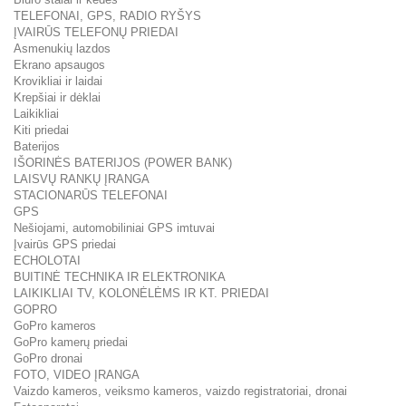
TELEFONAI, GPS, RADIO RYŠYS
ĮVAIRŪS TELEFONŲ PRIEDAI
Asmenukių lazdos
Ekrano apsaugos
Krovikliai ir laidai
Krepšiai ir dėklai
Laikikliai
Kiti priedai
Baterijos
IŠORINĖS BATERIJOS (POWER BANK)
LAISVŲ RANKŲ ĮRANGA
STACIONARŪS TELEFONAI
GPS
Nešiojami, automobiliniai GPS imtuvai
Įvairūs GPS priedai
ECHOLOTAI
BUITINĖ TECHNIKA IR ELEKTRONIKA
LAIKIKLIAI TV, KOLONĖLĖMS IR KT. PRIEDAI
GOPRO
GoPro kameros
GoPro kamerų priedai
GoPro dronai
FOTO, VIDEO ĮRANGA
Vaizdo kameros, veiksmo kameros, vaizdo registratoriai, dronai