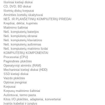
Išoriniai kietieji diskai
CD, DVD, BD diskai
Išorinių diskų korpusai
Atminties kortelių skaitytuvai
NEŠ. IR PLANŠETINIŲ KOMPIUTERIŲ PRIEDAI
Krepšiai, dėklai, kuprinės
Maitinimo šaltiniai
Neš. kompiuterių baterijos
Neš. kompiuterių ekranai
Neš. kompiuterių klaviatūros
Neš. kompiuterių aušinimas
Neš. kompiuterių matinimo lizdai
KOMPIUTERIŲ KOMPONENTAI
Procesoriai (CPU)
Pagrindinės plokštės
Operatyvioji atmintis (RAM)
Mechaniniai kietieji diskai (HDD)
SSD kietieji diskai
Vaizdo plokštės
Optiniai įrenginiai
Korpusai
Korpusų maitinimo šaltiniai
Aušintuvai, termo pasta
Kitos I/O plokštės, adapteriai, konverteriai
Įvairūs kabeliai ir jungtys