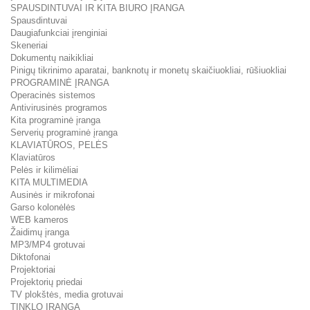
SPAUSDINTUVAI IR KITA BIURO ĮRANGA
Spausdintuvai
Daugiafunkciai įrenginiai
Skeneriai
Dokumentų naikikliai
Pinigų tikrinimo aparatai, banknotų ir monetų skaičiuokliai, rūšiuokliai
PROGRAMINĖ ĮRANGA
Operacinės sistemos
Antivirusinės programos
Kita programinė įranga
Serverių programinė įranga
KLAVIATŪROS, PELĖS
Klaviatūros
Pelės ir kilimėliai
KITA MULTIMEDIA
Ausinės ir mikrofonai
Garso kolonėlės
WEB kameros
Žaidimų įranga
MP3/MP4 grotuvai
Diktofonai
Projektoriai
Projektorių priedai
TV plokštės, media grotuvai
TINKLO ĮRANGA