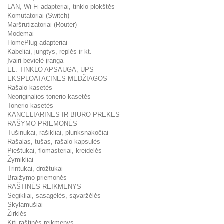
LAN, Wi-Fi adapteriai, tinklo plokštės
Komutatoriai (Switch)
Maršrutizatoriai (Router)
Modemai
HomePlug adapteriai
Kabeliai, jungtys, replės ir kt.
Įvairi bevielė įranga
EL. TINKLO APSAUGA, UPS
EKSPLOATACINĖS MEDŽIAGOS
Rašalo kasetės
Neoriginalios tonerio kasetės
Tonerio kasetės
KANCELIARINĖS IR BIURO PREKĖS
RAŠYMO PRIEMONĖS
Tušinukai, rašikliai, plunksnakočiai
Rašalas, tušas, rašalo kapsulės
Pieštukai, flomasteriai, kreidelės
Žymikliai
Trintukai, drožtukai
Braižymo priemonės
RAŠTINĖS REIKMENYS
Segikliai, sąsagėlės, sąvaržėlės
Skylamušiai
Žirklės
Kiti raštinės reikmenys