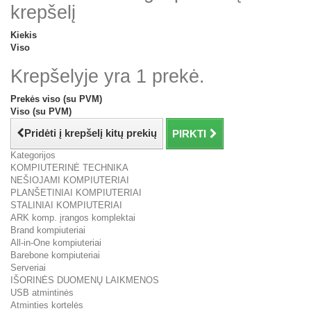
krepšelį
Kiekis
Viso
Krepšelyje yra 1 prekė.
Prekės viso (su PVM)
Viso (su PVM)
Pridėti į krepšelį kitų prekių
PIRKTI
Kategorijos
KOMPIUTERINĖ TECHNIKA
NEŠIOJAMI KOMPIUTERIAI
PLANŠETINIAI KOMPIUTERIAI
STALINIAI KOMPIUTERIAI
ARK komp. įrangos komplektai
Brand kompiuteriai
All-in-One kompiuteriai
Barebone kompiuteriai
Serveriai
IŠORINĖS DUOMENŲ LAIKMENOS
USB atmintinės
Atminties kortelės