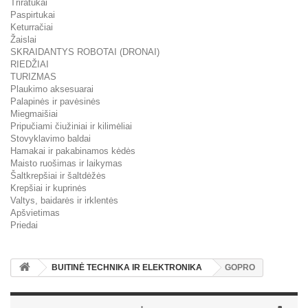
Triratukai
Paspirtukai
Keturračiai
Žaislai
SKRAIDANTYS ROBOTAI (DRONAI)
RIEDŽIAI
TURIZMAS
Plaukimo aksesuarai
Palapinės ir pavėsinės
Miegmaišiai
Pripučiami čiužiniai ir kilimėliai
Stovyklavimo baldai
Hamakai ir pakabinamos kėdės
Maisto ruošimas ir laikymas
Šaltkrepšiai ir šaltdėžės
Krepšiai ir kuprinės
Valtys, baidarės ir irklentės
Apšvietimas
Priedai
BUITINĖ TECHNIKA IR ELEKTRONIKA
GOPRO