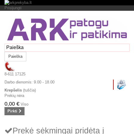
Prisijungti
Paieška
8-611 17125
Darbo dienomis:
9.00 - 18.00
Krepšelis
(tuščia)
Prekių nėra
0,00 €
Viso
Pirkti
Prekė sėkmingai pridėta į