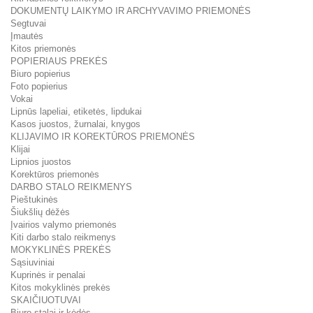
DOKUMENTŲ LAIKYMO IR ARCHYVAVIMO PRIEMONĖS
Segtuvai
Įmautės
Kitos priemonės
POPIERIAUS PREKĖS
Biuro popierius
Foto popierius
Vokai
Lipnūs lapeliai, etiketės, lipdukai
Kasos juostos, žurnalai, knygos
KLIJAVIMO IR KOREKTŪROS PRIEMONĖS
Klijai
Lipnios juostos
Korektūros priemonės
DARBO STALO REIKMENYS
Pieštukinės
Šiukšlių dėžės
Įvairios valymo priemonės
Kiti darbo stalo reikmenys
MOKYKLINĖS PREKĖS
Sąsiuviniai
Kuprinės ir penalai
Kitos mokyklinės prekės
SKAIČIUOTUVAI
Biuro stalai ir kėdės