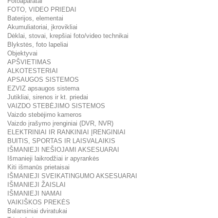
Fotoaparatai
FOTO, VIDEO PRIEDAI
Baterijos, elementai
Akumuliatoriai, įkrovikliai
Dėklai, stovai, krepšiai foto/video technikai
Blykstės, foto lapeliai
Objektyvai
APŠVIETIMAS
ALKOTESTERIAI
APSAUGOS SISTEMOS
EZVIZ apsaugos sistema
Jutikliai, sirenos ir kt. priedai
VAIZDO STEBĖJIMO SISTEMOS
Vaizdo stebėjimo kameros
Vaizdo įrašymo įrenginiai (DVR, NVR)
ELEKTRINIAI IR RANKINIAI ĮRENGINIAI
BUITIS, SPORTAS IR LAISVALAIKIS
IŠMANIEJI NEŠIOJAMI AKSESUARAI
Išmanieji laikrodžiai ir apyrankės
Kiti išmanūs prietaisai
IŠMANIEJI SVEIKATINGUMO AKSESUARAI
IŠMANIEJI ŽAISLAI
IŠMANIEJI NAMAI
VAIKIŠKOS PREKĖS
Balansiniai dviratukai