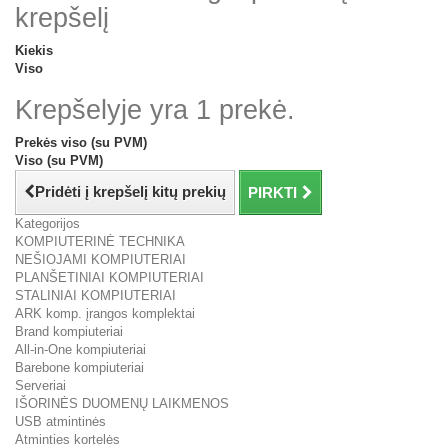
krepšelį
Kiekis
Viso
Krepšelyje yra 1 prekė.
Prekės viso (su PVM)
Viso (su PVM)
Pridėti į krepšelį kitų prekių
PIRKTI
Kategorijos
KOMPIUTERINĖ TECHNIKA
NEŠIOJAMI KOMPIUTERIAI
PLANŠETINIAI KOMPIUTERIAI
STALINIAI KOMPIUTERIAI
ARK komp. įrangos komplektai
Brand kompiuteriai
All-in-One kompiuteriai
Barebone kompiuteriai
Serveriai
IŠORINĖS DUOMENŲ LAIKMENOS
USB atmintinės
Atminties kortelės