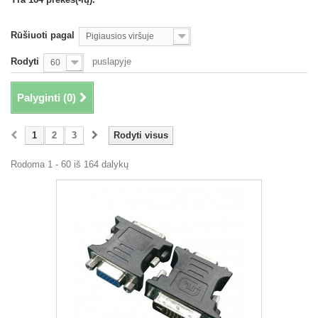
Rūšiuoti pagal
Pigiausios viršuje
Rodyti
puslapyje
60
Palyginti (
0
)
1
2
3
Rodyti visus
Rodoma 1 - 60 iš 164 dalykų