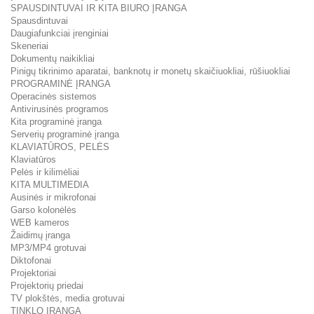
SPAUSDINTUVAI IR KITA BIURO ĮRANGA
Spausdintuvai
Daugiafunkciai įrenginiai
Skeneriai
Dokumentų naikikliai
Pinigų tikrinimo aparatai, banknotų ir monetų skaičiuokliai, rūšiuokliai
PROGRAMINĖ ĮRANGA
Operacinės sistemos
Antivirusinės programos
Kita programinė įranga
Serverių programinė įranga
KLAVIATŪROS, PELĖS
Klaviatūros
Pelės ir kilimėliai
KITA MULTIMEDIA
Ausinės ir mikrofonai
Garso kolonėlės
WEB kameros
Žaidimų įranga
MP3/MP4 grotuvai
Diktofonai
Projektoriai
Projektorių priedai
TV plokštės, media grotuvai
TINKLO ĮRANGA