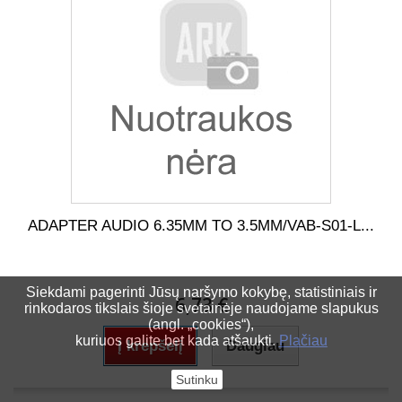
ADAPTER AUDIO 6.35MM TO 3.5MM/VAB-S01-L...
Siekdami pagerinti Jūsų naršymo kokybę, statistiniais ir
6,73 €
rinkodaros tikslais šioje svetainėje naudojame slapukus
(angl. „cookies“),
kuriuos galite bet kada atšaukti.
Plačiau
Į krepšelį
Daugiau
Sutinku