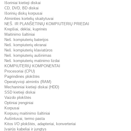
Išoriniai kietieji diskai
CD, DVD, BD diskai
Išorinių diskų korpusai
Atminties kortelių skaitytuvai
NEŠ. IR PLANŠETINIŲ KOMPIUTERIŲ PRIEDAI
Krepšiai, dėklai, kuprinės
Maitinimo šaltiniai
Neš. kompiuterių baterijos
Neš. kompiuterių ekranai
Neš. kompiuterių klaviatūros
Neš. kompiuterių aušinimas
Neš. kompiuterių matinimo lizdai
KOMPIUTERIŲ KOMPONENTAI
Procesoriai (CPU)
Pagrindinės plokštės
Operatyvioji atmintis (RAM)
Mechaniniai kietieji diskai (HDD)
SSD kietieji diskai
Vaizdo plokštės
Optiniai įrenginiai
Korpusai
Korpusų maitinimo šaltiniai
Aušintuvai, termo pasta
Kitos I/O plokštės, adapteriai, konverteriai
Įvairūs kabeliai ir jungtys