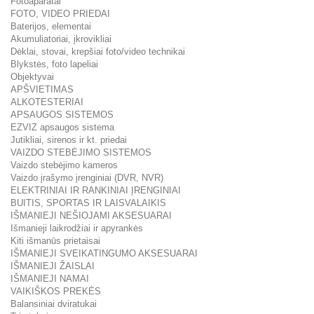
Fotoaparatai
FOTO, VIDEO PRIEDAI
Baterijos, elementai
Akumuliatoriai, įkrovikliai
Dėklai, stovai, krepšiai foto/video technikai
Blykstės, foto lapeliai
Objektyvai
APŠVIETIMAS
ALKOTESTERIAI
APSAUGOS SISTEMOS
EZVIZ apsaugos sistema
Jutikliai, sirenos ir kt. priedai
VAIZDO STEBĖJIMO SISTEMOS
Vaizdo stebėjimo kameros
Vaizdo įrašymo įrenginiai (DVR, NVR)
ELEKTRINIAI IR RANKINIAI ĮRENGINIAI
BUITIS, SPORTAS IR LAISVALAIKIS
IŠMANIEJI NEŠIOJAMI AKSESUARAI
Išmanieji laikrodžiai ir apyrankės
Kiti išmanūs prietaisai
IŠMANIEJI SVEIKATINGUMO AKSESUARAI
IŠMANIEJI ŽAISLAI
IŠMANIEJI NAMAI
VAIKIŠKOS PREKĖS
Balansiniai dviratukai