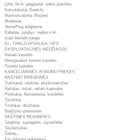
LAN, Wi-Fi adapteriai, tinklo plokštės
Komutatoriai (Switch)
Maršrutizatoriai (Router)
Modemai
HomePlug adapteriai
Kabeliai, jungtys, replės ir kt.
Įvairi bevielė įranga
EL. TINKLO APSAUGA, UPS
EKSPLOATACINĖS MEDŽIAGOS
Rašalo kasetės
Neoriginalios tonerio kasetės
Tonerio kasetės
KANCELIARINĖS IR BIURO PREKĖS
RAŠYMO PRIEMONĖS
Tušinukai, rašikliai, plunksnakočiai
Rašalas, tušas, rašalo kapsulės
Pieštukai, flomasteriai, kreidelės
Žymikliai
Trintukai, drožtukai
Braižymo priemonės
RAŠTINĖS REIKMENYS
Segikliai, sąsagėlės, sąvaržėlės
Skylamušiai
Žirklės
Kiti raštinės reikmenys