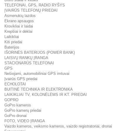
TELEFONAI, GPS, RADIO RYŠYS
ĮVAIRŪS TELEFONŲ PRIEDAI
Asmenukių lazdos
Ekrano apsaugos
Krovikliai ir laidai
Krepšiai ir dėklai
Laikikliai
Kiti priedai
Baterijos
IŠORINĖS BATERIJOS (POWER BANK)
LAISVŲ RANKŲ ĮRANGA
STACIONARŪS TELEFONAI
GPS
Nešiojami, automobiliniai GPS imtuvai
Įvairūs GPS priedai
ECHOLOTAI
BUITINĖ TECHNIKA IR ELEKTRONIKA
LAIKIKLIAI TV, KOLONĖLĖMS IR KT. PRIEDAI
GOPRO
GoPro kameros
GoPro kamerų priedai
GoPro dronai
FOTO, VIDEO ĮRANGA
Vaizdo kameros, veiksmo kameros, vaizdo registratoriai, dronai