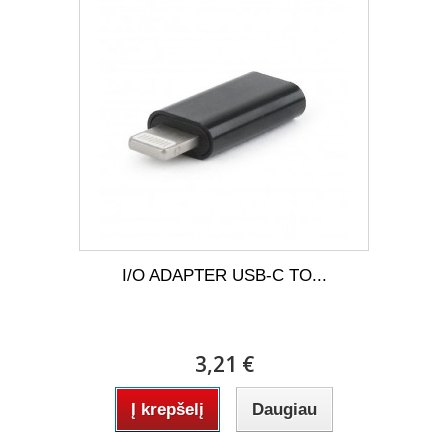
I/O ADAPTER USB-C TO...
3,21 €
Į krepšelį
Daugiau