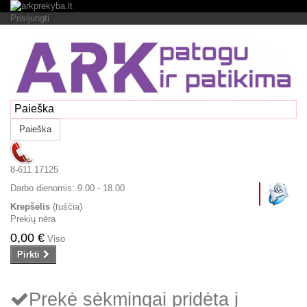
Prisijungti
Paieška
8-611 17125
Darbo dienomis:
9.00 - 18.00
Krepšelis
(tuščia)
Prekių nėra
0,00 €
Viso
Pirkti
Prekė sėkmingai pridėta į