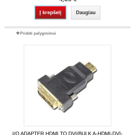
Į krepšelį
Daugiau
Pridėti palyginimui
I/O ADAPTER HDMI TO DVI/BULK A-HDMI-DVI-