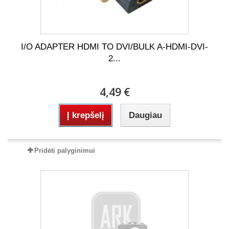
I/O ADAPTER HDMI TO DVI/BULK A-HDMI-DVI-
2...
4,49 €
Į krepšelį
Daugiau
Pridėti palyginimui