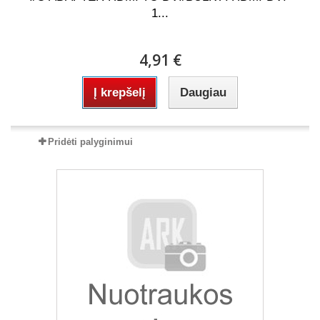
1...
4,91 €
Į krepšelį
Daugiau
Pridėti palyginimui