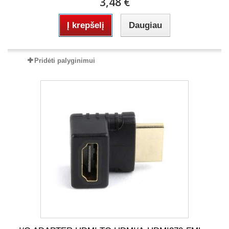
3,48 €
Į krepšelį
Daugiau
Pridėti palyginimui