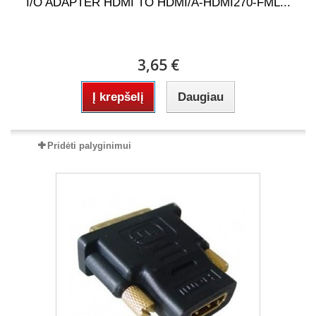
I/O ADAPTER HDMI TO HDMI/A-HDMI270-FML...
3,65 €
Į krepšelį
Daugiau
Pridėti palyginimui