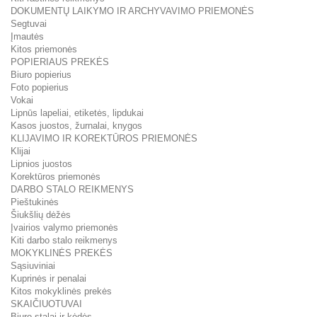
DOKUMENTŲ LAIKYMO IR ARCHYVAVIMO PRIEMONĖS
Segtuvai
Įmautės
Kitos priemonės
POPIERIAUS PREKĖS
Biuro popierius
Foto popierius
Vokai
Lipnūs lapeliai, etiketės, lipdukai
Kasos juostos, žurnalai, knygos
KLIJAVIMO IR KOREKTŪROS PRIEMONĖS
Klijai
Lipnios juostos
Korektūros priemonės
DARBO STALO REIKMENYS
Pieštukinės
Šiukšlių dėžės
Įvairios valymo priemonės
Kiti darbo stalo reikmenys
MOKYKLINĖS PREKĖS
Sąsiuviniai
Kuprinės ir penalai
Kitos mokyklinės prekės
SKAIČIUOTUVAI
Biuro stalai ir kėdės