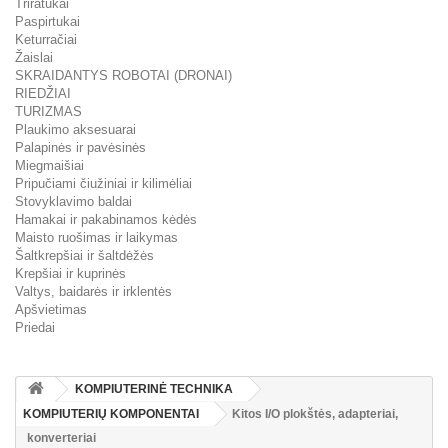
Triratukai
Paspirtukai
Keturračiai
Žaislai
SKRAIDANTYS ROBOTAI (DRONAI)
RIEDŽIAI
TURIZMAS
Plaukimo aksesuarai
Palapinės ir pavėsinės
Miegmaišiai
Pripučiami čiužiniai ir kilimėliai
Stovyklavimo baldai
Hamakai ir pakabinamos kėdės
Maisto ruošimas ir laikymas
Šaltkrepšiai ir šaltdėžės
Krepšiai ir kuprinės
Valtys, baidarės ir irklentės
Apšvietimas
Priedai
KOMPIUTERINĖ TECHNIKA
KOMPIUTERIŲ KOMPONENTAI
Kitos I/O plokštės, adapteriai,
konverteriai