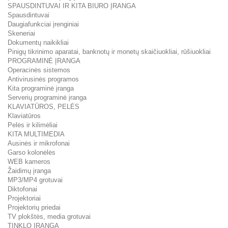
SPAUSDINTUVAI IR KITA BIURO ĮRANGA
Spausdintuvai
Daugiafunkciai įrenginiai
Skeneriai
Dokumentų naikikliai
Pinigų tikrinimo aparatai, banknotų ir monetų skaičiuokliai, rūšiuokliai
PROGRAMINĖ ĮRANGA
Operacinės sistemos
Antivirusinės programos
Kita programinė įranga
Serverių programinė įranga
KLAVIATŪROS, PELĖS
Klaviatūros
Pelės ir kilimėliai
KITA MULTIMEDIA
Ausinės ir mikrofonai
Garso kolonėlės
WEB kameros
Žaidimų įranga
MP3/MP4 grotuvai
Diktofonai
Projektoriai
Projektorių priedai
TV plokštės, media grotuvai
TINKLO ĮRANGA