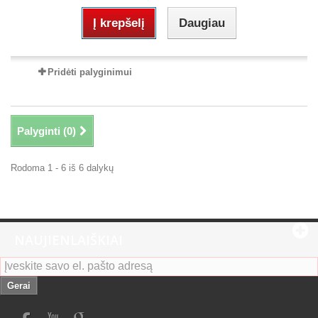
Į krepšelį
Daugiau
Pridėti palyginimui
Palyginti (
0
)
Rodoma 1 - 6 iš 6 dalykų
NAUJIENLAIŠKIAI
Gerai