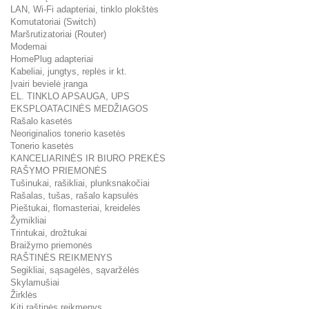
LAN, Wi-Fi adapteriai, tinklo plokštės
Komutatoriai (Switch)
Maršrutizatoriai (Router)
Modemai
HomePlug adapteriai
Kabeliai, jungtys, replės ir kt.
Įvairi bevielė įranga
EL. TINKLO APSAUGA, UPS
EKSPLOATACINĖS MEDŽIAGOS
Rašalo kasetės
Neoriginalios tonerio kasetės
Tonerio kasetės
KANCELIARINĖS IR BIURO PREKĖS
RAŠYMO PRIEMONĖS
Tušinukai, rašikliai, plunksnakočiai
Rašalas, tušas, rašalo kapsulės
Pieštukai, flomasteriai, kreidelės
Žymikliai
Trintukai, drožtukai
Braižymo priemonės
RAŠTINĖS REIKMENYS
Segikliai, sąsagėlės, sąvaržėlės
Skylamušiai
Žirklės
Kiti raštinės reikmenys