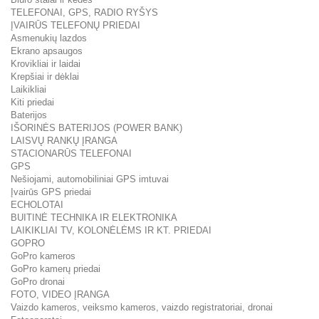
TELEFONAI, GPS, RADIO RYŠYS
ĮVAIRŪS TELEFONŲ PRIEDAI
Asmenukių lazdos
Ekrano apsaugos
Krovikliai ir laidai
Krepšiai ir dėklai
Laikikliai
Kiti priedai
Baterijos
IŠORINĖS BATERIJOS (POWER BANK)
LAISVŲ RANKŲ ĮRANGA
STACIONARŪS TELEFONAI
GPS
Nešiojami, automobiliniai GPS imtuvai
Įvairūs GPS priedai
ECHOLOTAI
BUITINĖ TECHNIKA IR ELEKTRONIKA
LAIKIKLIAI TV, KOLONĖLĖMS IR KT. PRIEDAI
GOPRO
GoPro kameros
GoPro kamerų priedai
GoPro dronai
FOTO, VIDEO ĮRANGA
Vaizdo kameros, veiksmo kameros, vaizdo registratoriai, dronai