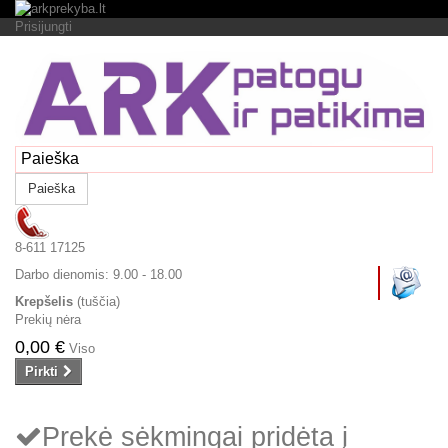
Prisijungti
Paieška
8-611 17125
Darbo dienomis:
9.00 - 18.00
Krepšelis
(tuščia)
Prekių nėra
0,00 €
Viso
Pirkti
Prekė sėkmingai pridėta į