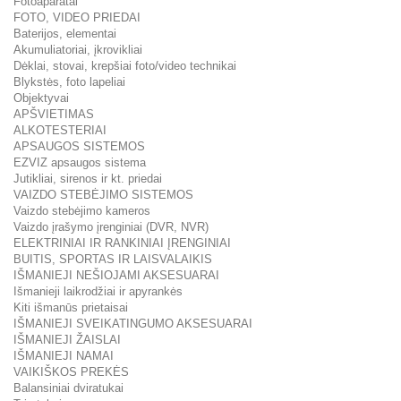
Fotoaparatai
FOTO, VIDEO PRIEDAI
Baterijos, elementai
Akumuliatoriai, įkrovikliai
Dėklai, stovai, krepšiai foto/video technikai
Blykstės, foto lapeliai
Objektyvai
APŠVIETIMAS
ALKOTESTERIAI
APSAUGOS SISTEMOS
EZVIZ apsaugos sistema
Jutikliai, sirenos ir kt. priedai
VAIZDO STEBĖJIMO SISTEMOS
Vaizdo stebėjimo kameros
Vaizdo įrašymo įrenginiai (DVR, NVR)
ELEKTRINIAI IR RANKINIAI ĮRENGINIAI
BUITIS, SPORTAS IR LAISVALAIKIS
IŠMANIEJI NEŠIOJAMI AKSESUARAI
Išmanieji laikrodžiai ir apyrankės
Kiti išmanūs prietaisai
IŠMANIEJI SVEIKATINGUMO AKSESUARAI
IŠMANIEJI ŽAISLAI
IŠMANIEJI NAMAI
VAIKIŠKOS PREKĖS
Balansiniai dviratukai