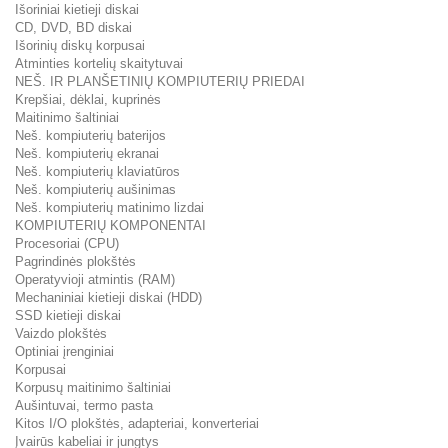
Išoriniai kietieji diskai
CD, DVD, BD diskai
Išorinių diskų korpusai
Atminties kortelių skaitytuvai
NEŠ. IR PLANŠETINIŲ KOMPIUTERIŲ PRIEDAI
Krepšiai, dėklai, kuprinės
Maitinimo šaltiniai
Neš. kompiuterių baterijos
Neš. kompiuterių ekranai
Neš. kompiuterių klaviatūros
Neš. kompiuterių aušinimas
Neš. kompiuterių matinimo lizdai
KOMPIUTERIŲ KOMPONENTAI
Procesoriai (CPU)
Pagrindinės plokštės
Operatyvioji atmintis (RAM)
Mechaniniai kietieji diskai (HDD)
SSD kietieji diskai
Vaizdo plokštės
Optiniai įrenginiai
Korpusai
Korpusų maitinimo šaltiniai
Aušintuvai, termo pasta
Kitos I/O plokštės, adapteriai, konverteriai
Įvairūs kabeliai ir jungtys