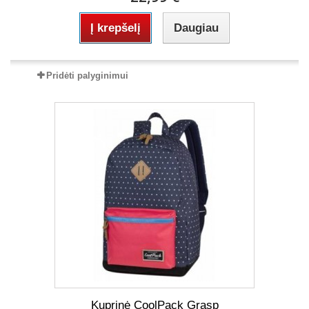
Į krepšelį
Daugiau
Pridėti palyginimui
Kuprinė CoolPack Grasp