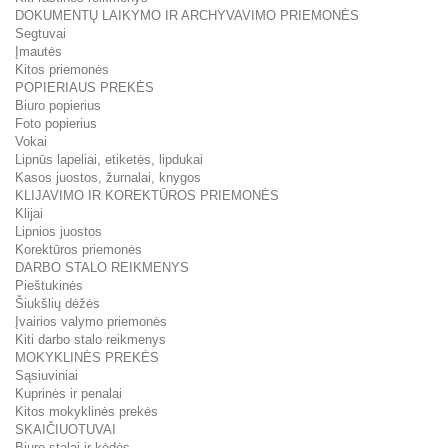
DOKUMENTŲ LAIKYMO IR ARCHYVAVIMO PRIEMONĖS
Segtuvai
Įmautės
Kitos priemonės
POPIERIAUS PREKĖS
Biuro popierius
Foto popierius
Vokai
Lipnūs lapeliai, etiketės, lipdukai
Kasos juostos, žurnalai, knygos
KLIJAVIMO IR KOREKTŪROS PRIEMONĖS
Klijai
Lipnios juostos
Korektūros priemonės
DARBO STALO REIKMENYS
Pieštukinės
Šiukšlių dėžės
Įvairios valymo priemonės
Kiti darbo stalo reikmenys
MOKYKLINĖS PREKĖS
Sąsiuviniai
Kuprinės ir penalai
Kitos mokyklinės prekės
SKAIČIUOTUVAI
Biuro stalai ir kėdės