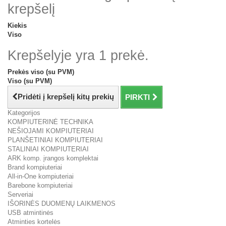
krepšelį
Kiekis
Viso
Krepšelyje yra 1 prekė.
Prekės viso (su PVM)
Viso (su PVM)
Pridėti į krepšelį kitų prekių
PIRKTI
Kategorijos
KOMPIUTERINĖ TECHNIKA
NEŠIOJAMI KOMPIUTERIAI
PLANŠETINIAI KOMPIUTERIAI
STALINIAI KOMPIUTERIAI
ARK komp. įrangos komplektai
Brand kompiuteriai
All-in-One kompiuteriai
Barebone kompiuteriai
Serveriai
IŠORINĖS DUOMENŲ LAIKMENOS
USB atmintinės
Atminties kortelės