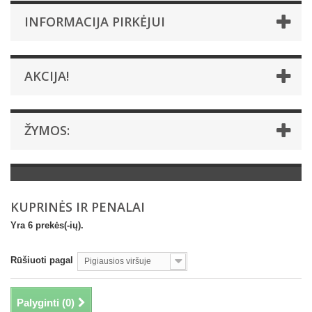
INFORMACIJA PIRKĖJUI
AKCIJA!
ŽYMOS:
KUPRINĖS IR PENALAI
Yra 6 prekės(-ių).
Rūšiuoti pagal
Pigiausios viršuje
Palyginti (
0
)