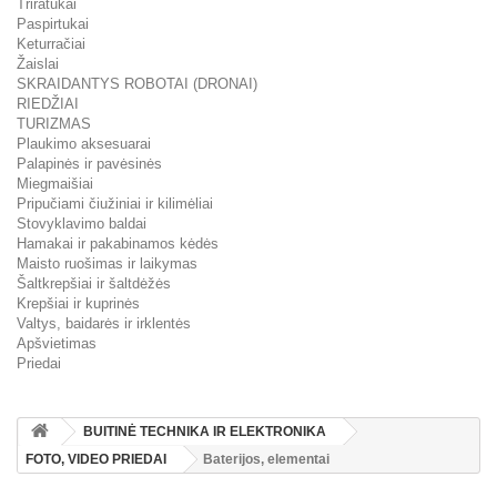
Triratukai
Paspirtukai
Keturračiai
Žaislai
SKRAIDANTYS ROBOTAI (DRONAI)
RIEDŽIAI
TURIZMAS
Plaukimo aksesuarai
Palapinės ir pavėsinės
Miegmaišiai
Pripučiami čiužiniai ir kilimėliai
Stovyklavimo baldai
Hamakai ir pakabinamos kėdės
Maisto ruošimas ir laikymas
Šaltkrepšiai ir šaltdėžės
Krepšiai ir kuprinės
Valtys, baidarės ir irklentės
Apšvietimas
Priedai
BUITINĖ TECHNIKA IR ELEKTRONIKA
FOTO, VIDEO PRIEDAI
Baterijos, elementai