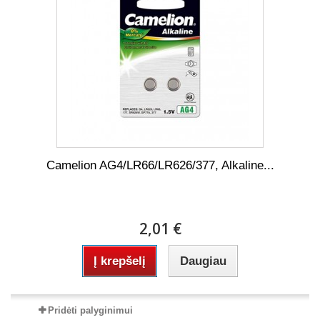
Camelion AG4/LR66/LR626/377, Alkaline...
2,01 €
Į krepšelį
Daugiau
Pridėti palyginimui