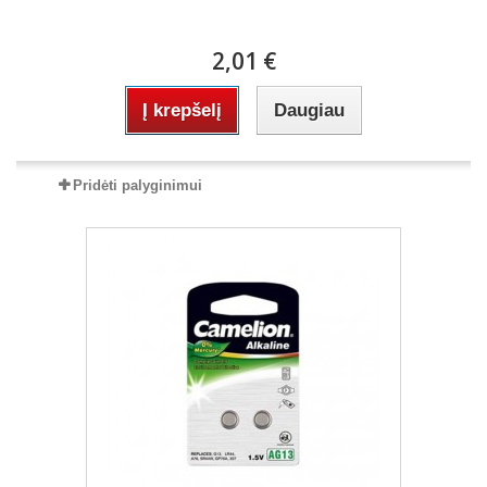
2,01 €
Į krepšelį
Daugiau
Pridėti palyginimui