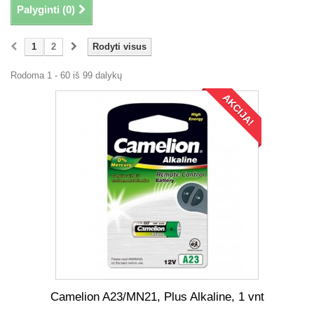
Palyginti (
0
)
1
2
Rodyti visus
Rodoma 1 - 60 iš 99 dalykų
AKCIJA!
Camelion A23/MN21, Plus Alkaline, 1 vnt