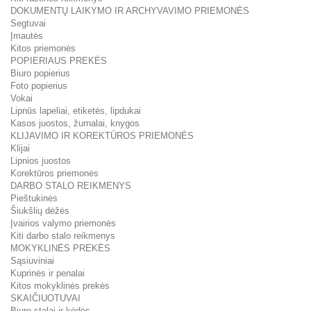
DOKUMENTŲ LAIKYMO IR ARCHYVAVIMO PRIEMONĖS
Segtuvai
Įmautės
Kitos priemonės
POPIERIAUS PREKĖS
Biuro popierius
Foto popierius
Vokai
Lipnūs lapeliai, etiketės, lipdukai
Kasos juostos, žurnalai, knygos
KLIJAVIMO IR KOREKTŪROS PRIEMONĖS
Klijai
Lipnios juostos
Korektūros priemonės
DARBO STALO REIKMENYS
Pieštukinės
Šiukšlių dėžės
Įvairios valymo priemonės
Kiti darbo stalo reikmenys
MOKYKLINĖS PREKĖS
Sąsiuviniai
Kuprinės ir penalai
Kitos mokyklinės prekės
SKAIČIUOTUVAI
Biuro stalai ir kėdės