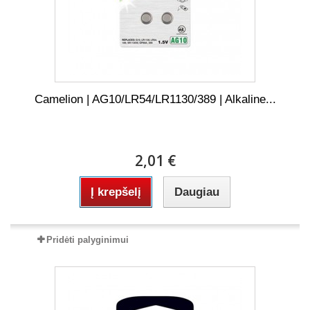
Camelion | AG10/LR54/LR1130/389 | Alkaline...
2,01 €
Į krepšelį
Daugiau
Pridėti palyginimui