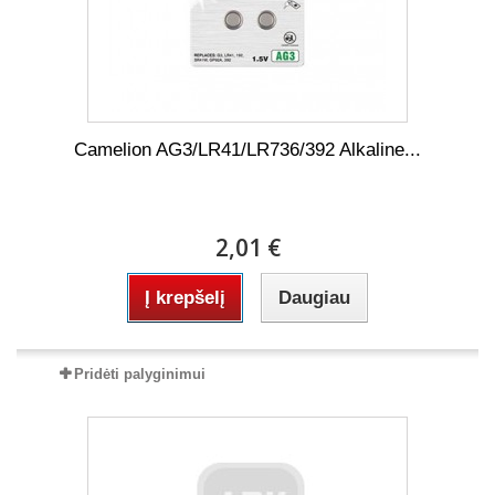
Camelion AG3/LR41/LR736/392 Alkaline...
2,01 €
Į krepšelį
Daugiau
Pridėti palyginimui