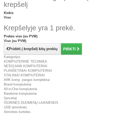
krepšelį
Kiekis
Viso
Krepšelyje yra 1 prekė.
Prekės viso (su PVM)
Viso (su PVM)
Pridėti į krepšelį kitų prekių
PIRKTI
Kategorijos
KOMPIUTERINĖ TECHNIKA
NEŠIOJAMI KOMPIUTERIAI
PLANŠETINIAI KOMPIUTERIAI
STALINIAI KOMPIUTERIAI
ARK komp. įrangos komplektai
Brand kompiuteriai
All-in-One kompiuteriai
Barebone kompiuteriai
Serveriai
IŠORINĖS DUOMENŲ LAIKMENOS
USB atmintinės
Atminties kortelės