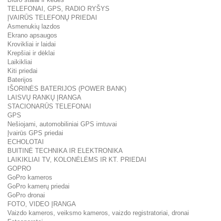
TELEFONAI, GPS, RADIO RYŠYS
ĮVAIRŪS TELEFONŲ PRIEDAI
Asmenukių lazdos
Ekrano apsaugos
Krovikliai ir laidai
Krepšiai ir dėklai
Laikikliai
Kiti priedai
Baterijos
IŠORINĖS BATERIJOS (POWER BANK)
LAISVŲ RANKŲ ĮRANGA
STACIONARŪS TELEFONAI
GPS
Nešiojami, automobiliniai GPS imtuvai
Įvairūs GPS priedai
ECHOLOTAI
BUITINĖ TECHNIKA IR ELEKTRONIKA
LAIKIKLIAI TV, KOLONĖLĖMS IR KT. PRIEDAI
GOPRO
GoPro kameros
GoPro kamerų priedai
GoPro dronai
FOTO, VIDEO ĮRANGA
Vaizdo kameros, veiksmo kameros, vaizdo registratoriai, dronai