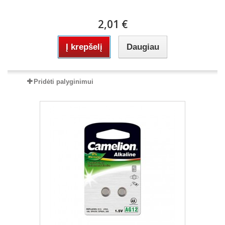
2,01 €
Į krepšelį
Daugiau
Pridėti palyginimui