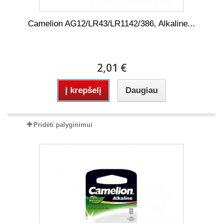
Camelion AG12/LR43/LR1142/386, Alkaline...
2,01 €
Į krepšelį
Daugiau
Pridėti palyginimui