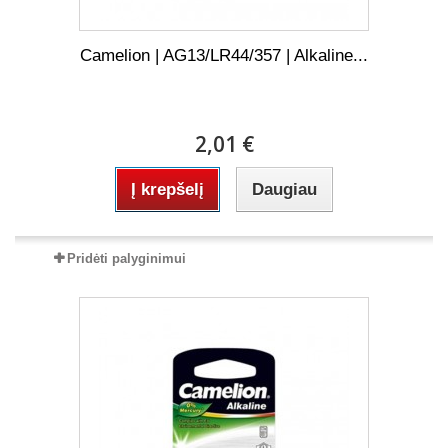
Camelion | AG13/LR44/357 | Alkaline...
2,01 €
Į krepšelį
Daugiau
Pridėti palyginimui