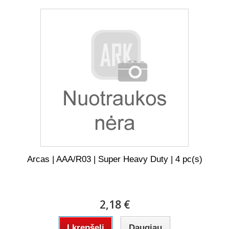
Arcas | AAA/R03 | Super Heavy Duty | 4 pc(s)
2,18 €
Į krepšelį
Daugiau