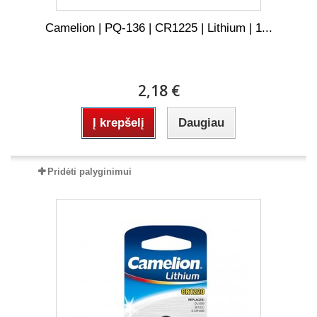
Camelion | PQ-136 | CR1225 | Lithium | 1...
2,18 €
Į krepšelį
Daugiau
Pridėti palyginimui