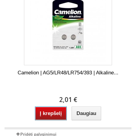
Camelion | AG5/LR48/LR754/393 | Alkaline...
2,01 €
Į krepšelį
Daugiau
Pridėti palyginimui