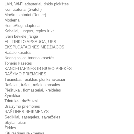
LAN, Wi-Fi adapteriai, tinklo plokštės
Komutatoriai (Switch)
Maršrutizatoriai (Router)
Modemai
HomePlug adapteriai
Kabeliai, jungtys, replės ir kt.
Įvairi bevielė įranga
EL. TINKLO APSAUGA, UPS
EKSPLOATACINĖS MEDŽIAGOS
Rašalo kasetės
Neoriginalios tonerio kasetės
Tonerio kasetės
KANCELIARINĖS IR BIURO PREKĖS
RAŠYMO PRIEMONĖS
Tušinukai, rašikliai, plunksnakočiai
Rašalas, tušas, rašalo kapsulės
Pieštukai, flomasteriai, kreidelės
Žymikliai
Trintukai, drožtukai
Braižymo priemonės
RAŠTINĖS REIKMENYS
Segikliai, sąsagėlės, sąvaržėlės
Skylamušiai
Žirklės
Kiti raštinės reikmenys