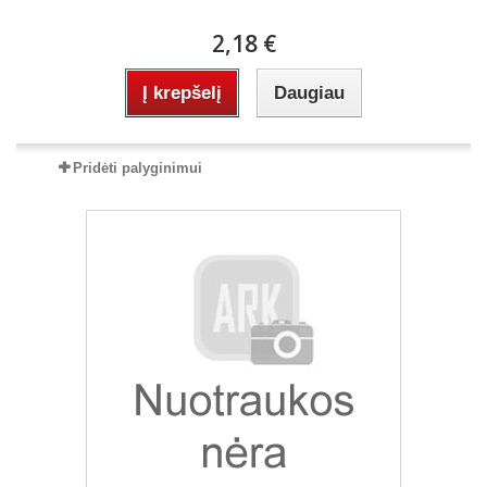
2,18 €
Į krepšelį
Daugiau
Pridėti palyginimui