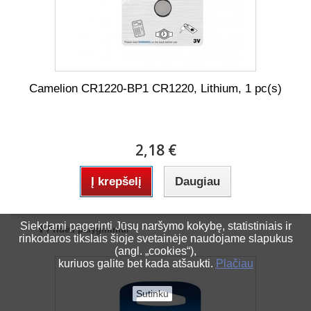
Camelion CR1220-BP1 CR1220, Lithium, 1 pc(s)
2,18 €
Į krepšelį
Daugiau
Siekdami pagerinti Jūsų naršymo kokybę, statistiniais ir
Pridėti palyginimui
rinkodaros tikslais šioje svetainėje naudojame slapukus
(angl. „cookies“),
kuriuos galite bet kada atšaukti.
Plačiau
Sutinku