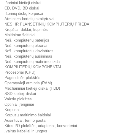
Išoriniai kietieji diskai
CD, DVD, BD diskai
Išorinių diskų korpusai
Atminties kortelių skaitytuvai
NEŠ. IR PLANŠETINIŲ KOMPIUTERIŲ PRIEDAI
Krepšiai, dėklai, kuprinės
Maitinimo šaltiniai
Neš. kompiuterių baterijos
Neš. kompiuterių ekranai
Neš. kompiuterių klaviatūros
Neš. kompiuterių aušinimas
Neš. kompiuterių matinimo lizdai
KOMPIUTERIŲ KOMPONENTAI
Procesoriai (CPU)
Pagrindinės plokštės
Operatyvioji atmintis (RAM)
Mechaniniai kietieji diskai (HDD)
SSD kietieji diskai
Vaizdo plokštės
Optiniai įrenginiai
Korpusai
Korpusų maitinimo šaltiniai
Aušintuvai, termo pasta
Kitos I/O plokštės, adapteriai, konverteriai
Įvairūs kabeliai ir jungtys