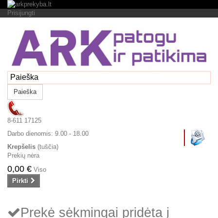
Prisijungti
Paieška
8-611 17125
Darbo dienomis:
9.00 - 18.00
Krepšelis
(tuščia)
Prekių nėra
0,00 €
Viso
Pirkti
Prekė sėkmingai pridėta į