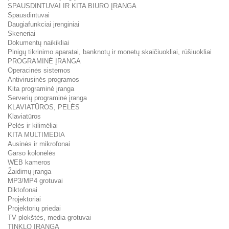
SPAUSDINTUVAI IR KITA BIURO ĮRANGA
Spausdintuvai
Daugiafunkciai įrenginiai
Skeneriai
Dokumentų naikikliai
Pinigų tikrinimo aparatai, banknotų ir monetų skaičiuokliai, rūšiuokliai
PROGRAMINĖ ĮRANGA
Operacinės sistemos
Antivirusinės programos
Kita programinė įranga
Serverių programinė įranga
KLAVIATŪROS, PELĖS
Klaviatūros
Pelės ir kilimėliai
KITA MULTIMEDIA
Ausinės ir mikrofonai
Garso kolonėlės
WEB kameros
Žaidimų įranga
MP3/MP4 grotuvai
Diktofonai
Projektoriai
Projektorių priedai
TV plokštės, media grotuvai
TINKLO ĮRANGA