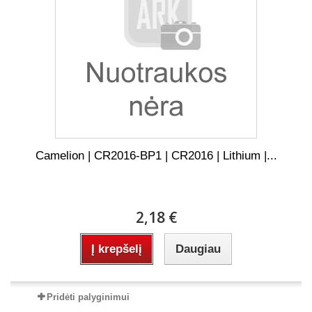
Camelion | CR2016-BP1 | CR2016 | Lithium |...
2,18 €
Į krepšelį
Daugiau
Pridėti palyginimui