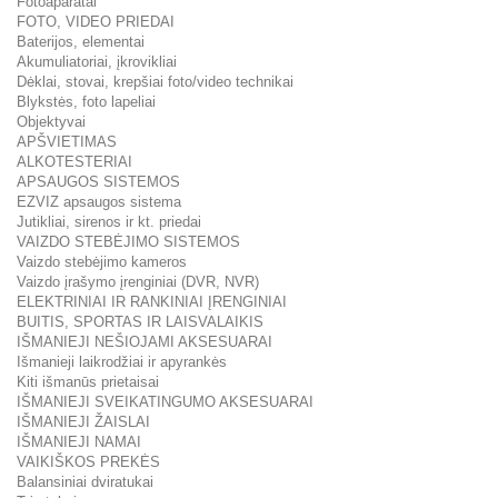
Fotoaparatai
FOTO, VIDEO PRIEDAI
Baterijos, elementai
Akumuliatoriai, įkrovikliai
Dėklai, stovai, krepšiai foto/video technikai
Blykstės, foto lapeliai
Objektyvai
APŠVIETIMAS
ALKOTESTERIAI
APSAUGOS SISTEMOS
EZVIZ apsaugos sistema
Jutikliai, sirenos ir kt. priedai
VAIZDO STEBĖJIMO SISTEMOS
Vaizdo stebėjimo kameros
Vaizdo įrašymo įrenginiai (DVR, NVR)
ELEKTRINIAI IR RANKINIAI ĮRENGINIAI
BUITIS, SPORTAS IR LAISVALAIKIS
IŠMANIEJI NEŠIOJAMI AKSESUARAI
Išmanieji laikrodžiai ir apyrankės
Kiti išmanūs prietaisai
IŠMANIEJI SVEIKATINGUMO AKSESUARAI
IŠMANIEJI ŽAISLAI
IŠMANIEJI NAMAI
VAIKIŠKOS PREKĖS
Balansiniai dviratukai