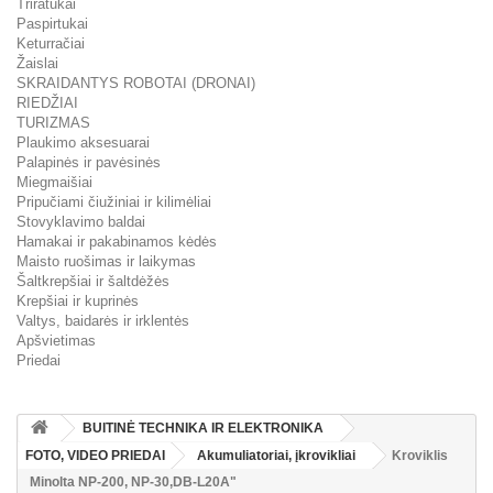
Triratukai
Paspirtukai
Keturračiai
Žaislai
SKRAIDANTYS ROBOTAI (DRONAI)
RIEDŽIAI
TURIZMAS
Plaukimo aksesuarai
Palapinės ir pavėsinės
Miegmaišiai
Pripučiami čiužiniai ir kilimėliai
Stovyklavimo baldai
Hamakai ir pakabinamos kėdės
Maisto ruošimas ir laikymas
Šaltkrepšiai ir šaltdėžės
Krepšiai ir kuprinės
Valtys, baidarės ir irklentės
Apšvietimas
Priedai
BUITINĖ TECHNIKA IR ELEKTRONIKA
FOTO, VIDEO PRIEDAI
Akumuliatoriai, įkrovikliai
Kroviklis
Minolta NP-200, NP-30,DB-L20A"