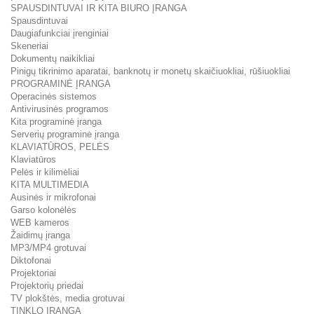
SPAUSDINTUVAI IR KITA BIURO ĮRANGA
Spausdintuvai
Daugiafunkciai įrenginiai
Skeneriai
Dokumentų naikikliai
Pinigų tikrinimo aparatai, banknotų ir monetų skaičiuokliai, rūšiuokliai
PROGRAMINĖ ĮRANGA
Operacinės sistemos
Antivirusinės programos
Kita programinė įranga
Serverių programinė įranga
KLAVIATŪROS, PELĖS
Klaviatūros
Pelės ir kilimėliai
KITA MULTIMEDIA
Ausinės ir mikrofonai
Garso kolonėlės
WEB kameros
Žaidimų įranga
MP3/MP4 grotuvai
Diktofonai
Projektoriai
Projektorių priedai
TV plokštės, media grotuvai
TINKLO ĮRANGA