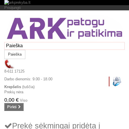
Prisijungti
Paieška
8-611 17125
Darbo dienomis:
9.00 - 18.00
Krepšelis
(tuščia)
Prekių nėra
0,00 €
Viso
Pirkti
Prekė sėkmingai pridėta į