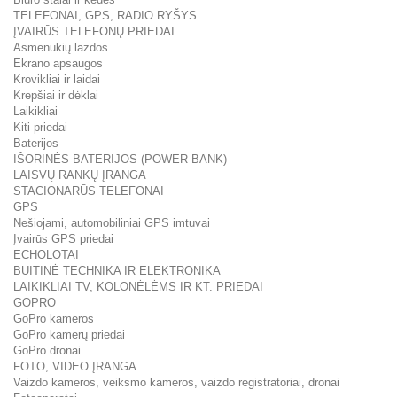
TELEFONAI, GPS, RADIO RYŠYS
ĮVAIRŪS TELEFONŲ PRIEDAI
Asmenukių lazdos
Ekrano apsaugos
Krovikliai ir laidai
Krepšiai ir dėklai
Laikikliai
Kiti priedai
Baterijos
IŠORINĖS BATERIJOS (POWER BANK)
LAISVŲ RANKŲ ĮRANGA
STACIONARŪS TELEFONAI
GPS
Nešiojami, automobiliniai GPS imtuvai
Įvairūs GPS priedai
ECHOLOTAI
BUITINĖ TECHNIKA IR ELEKTRONIKA
LAIKIKLIAI TV, KOLONĖLĖMS IR KT. PRIEDAI
GOPRO
GoPro kameros
GoPro kamerų priedai
GoPro dronai
FOTO, VIDEO ĮRANGA
Vaizdo kameros, veiksmo kameros, vaizdo registratoriai, dronai