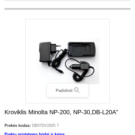
Padidinti
Kroviklis Minolta NP-200, NP-30,DB-L20A"
Prekės kodas:
DB07DV2925 7
Prekių pristatymo būdai ir kaina