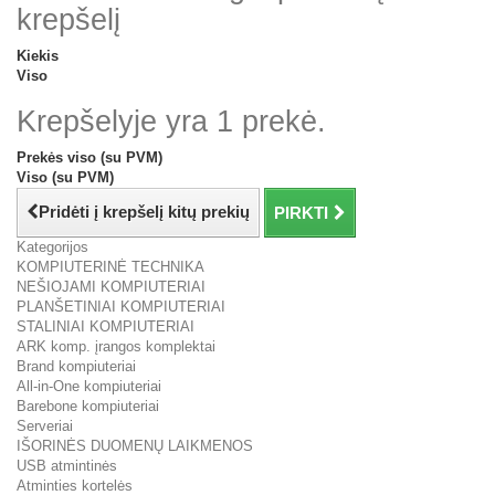
krepšelį
Kiekis
Viso
Krepšelyje yra 1 prekė.
Prekės viso (su PVM)
Viso (su PVM)
Pridėti į krepšelį kitų prekių
PIRKTI
Kategorijos
KOMPIUTERINĖ TECHNIKA
NEŠIOJAMI KOMPIUTERIAI
PLANŠETINIAI KOMPIUTERIAI
STALINIAI KOMPIUTERIAI
ARK komp. įrangos komplektai
Brand kompiuteriai
All-in-One kompiuteriai
Barebone kompiuteriai
Serveriai
IŠORINĖS DUOMENŲ LAIKMENOS
USB atmintinės
Atminties kortelės