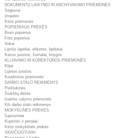
DOKUMENTŲ LAIKYMO IR ARCHYVAVIMO PRIEMONĖS
Segtuvai
Įmautės
Kitos priemonės
POPIERIAUS PREKĖS
Biuro popierius
Foto popierius
Vokai
Lipnūs lapeliai, etiketės, lipdukai
Kasos juostos, žurnalai, knygos
KLIJAVIMO IR KOREKTŪROS PRIEMONĖS
Klijai
Lipnios juostos
Korektūros priemonės
DARBO STALO REIKMENYS
Pieštukinės
Šiukšlių dėžės
Įvairios valymo priemonės
Kiti darbo stalo reikmenys
MOKYKLINĖS PREKĖS
Sąsiuviniai
Kuprinės ir penalai
Kitos mokyklinės prekės
SKAIČIUOTUVAI
Biuro stalai ir kėdės