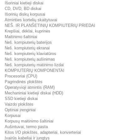
Išoriniai kietieji diskai
CD, DVD, BD diskai
Išorinių diskų korpusai
Atminties kortelių skaitytuvai
NEŠ. IR PLANŠETINIŲ KOMPIUTERIŲ PRIEDAI
Krepšiai, dėklai, kuprinės
Maitinimo šaltiniai
Neš. kompiuterių baterijos
Neš. kompiuterių ekranai
Neš. kompiuterių klaviatūros
Neš. kompiuterių aušinimas
Neš. kompiuterių matinimo lizdai
KOMPIUTERIŲ KOMPONENTAI
Procesoriai (CPU)
Pagrindinės plokštės
Operatyvioji atmintis (RAM)
Mechaniniai kietieji diskai (HDD)
SSD kietieji diskai
Vaizdo plokštės
Optiniai įrenginiai
Korpusai
Korpusų maitinimo šaltiniai
Aušintuvai, termo pasta
Kitos I/O plokštės, adapteriai, konverteriai
Įvairūs kabeliai ir jungtys