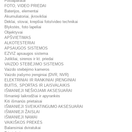
Fotoaparatai
FOTO, VIDEO PRIEDAI
Baterijos, elementai
Akumuliatoriai, įkrovikliai
Dėklai, stovai, krepšiai foto/video technikai
Blykstės, foto lapeliai
Objektyvai
APŠVIETIMAS
ALKOTESTERIAI
APSAUGOS SISTEMOS
EZVIZ apsaugos sistema
Jutikliai, sirenos ir kt. priedai
VAIZDO STEBĖJIMO SISTEMOS
Vaizdo stebėjimo kameros
Vaizdo įrašymo įrenginiai (DVR, NVR)
ELEKTRINIAI IR RANKINIAI ĮRENGINIAI
BUITIS, SPORTAS IR LAISVALAIKIS
IŠMANIEJI NEŠIOJAMI AKSESUARAI
Išmanieji laikrodžiai ir apyrankės
Kiti išmanūs prietaisai
IŠMANIEJI SVEIKATINGUMO AKSESUARAI
IŠMANIEJI ŽAISLAI
IŠMANIEJI NAMAI
VAIKIŠKOS PREKĖS
Balansiniai dviratukai