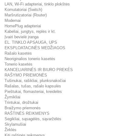
LAN, Wi-Fi adapteriai, tinklo plokštės
Komutatoriai (Switch)
Maršrutizatoriai (Router)
Modemai
HomePlug adapteriai
Kabeliai, jungtys, replės ir kt.
Įvairi bevielė įranga
EL. TINKLO APSAUGA, UPS
EKSPLOATACINĖS MEDŽIAGOS
Rašalo kasetės
Neoriginalios tonerio kasetės
Tonerio kasetės
KANCELIARINĖS IR BIURO PREKĖS
RAŠYMO PRIEMONĖS
Tušinukai, rašikliai, plunksnakočiai
Rašalas, tušas, rašalo kapsulės
Pieštukai, flomasteriai, kreidelės
Žymikliai
Trintukai, drožtukai
Braižymo priemonės
RAŠTINĖS REIKMENYS
Segikliai, sąsagėlės, sąvaržėlės
Skylamušiai
Žirklės
Kiti raštinės reikmenys