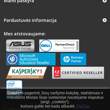
Mano paskyra
Parduotuvės informacija
Mes atstovaujame:
Siekdami pagerinti Jūsų naršymo kokybę, statistiniais ir
rinkodaros tikslais šioje svetainėje naudojame slapukus
(angl. „cookies“),
kuriuos galite bet kada atšaukti.
Plačiau
© 2009-2026 UAB „ARK Prekyba“