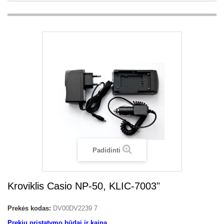
Padidinti
Kroviklis Casio NP-50, KLIC-7003"
Prekės kodas:
DV00DV2239 7
Prekių pristatymo būdai ir kaina