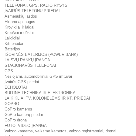
TELEFONAI, GPS, RADIO RYŠYS
ĮVAIRŪS TELEFONŲ PRIEDAI
Asmenukių lazdos
Ekrano apsaugos
Krovikliai ir laidai
Krepšiai ir dėklai
Laikikliai
Kiti priedai
Baterijos
IŠORINĖS BATERIJOS (POWER BANK)
LAISVŲ RANKŲ ĮRANGA
STACIONARŪS TELEFONAI
GPS
Nešiojami, automobiliniai GPS imtuvai
Įvairūs GPS priedai
ECHOLOTAI
BUITINĖ TECHNIKA IR ELEKTRONIKA
LAIKIKLIAI TV, KOLONĖLĖMS IR KT. PRIEDAI
GOPRO
GoPro kameros
GoPro kamerų priedai
GoPro dronai
FOTO, VIDEO ĮRANGA
Vaizdo kameros, veiksmo kameros, vaizdo registratoriai, dronai