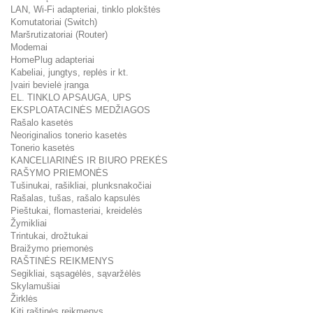
LAN, Wi-Fi adapteriai, tinklo plokštės
Komutatoriai (Switch)
Maršrutizatoriai (Router)
Modemai
HomePlug adapteriai
Kabeliai, jungtys, replės ir kt.
Įvairi bevielė įranga
EL. TINKLO APSAUGA, UPS
EKSPLOATACINĖS MEDŽIAGOS
Rašalo kasetės
Neoriginalios tonerio kasetės
Tonerio kasetės
KANCELIARINĖS IR BIURO PREKĖS
RAŠYMO PRIEMONĖS
Tušinukai, rašikliai, plunksnakočiai
Rašalas, tušas, rašalo kapsulės
Pieštukai, flomasteriai, kreidelės
Žymikliai
Trintukai, drožtukai
Braižymo priemonės
RAŠTINĖS REIKMENYS
Segikliai, sąsagėlės, sąvaržėlės
Skylamušiai
Žirklės
Kiti raštinės reikmenys