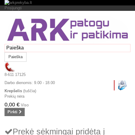
Prisijungti
Paieška
8-611 17125
Darbo dienomis:
9.00 - 18.00
Krepšelis
(tuščia)
Prekių nėra
0,00 €
Viso
Pirkti
Prekė sėkmingai pridėta į