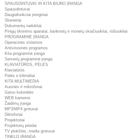
SPAUSDINTUVAI IR KITA BIURO ĮRANGA
Spausdintuvai
Daugiafunkciai įrenginiai
Skeneriai
Dokumentų naikikliai
Pinigų tikrinimo aparatai, banknotų ir monetų skaičiuokliai, rūšiuokliai
PROGRAMINĖ ĮRANGA
Operacinės sistemos
Antivirusinės programos
Kita programinė įranga
Serverių programinė įranga
KLAVIATŪROS, PELĖS
Klaviatūros
Pelės ir kilimėliai
KITA MULTIMEDIA
Ausinės ir mikrofonai
Garso kolonėlės
WEB kameros
Žaidimų įranga
MP3/MP4 grotuvai
Diktofonai
Projektoriai
Projektorių priedai
TV plokštės, media grotuvai
TINKLO ĮRANGA