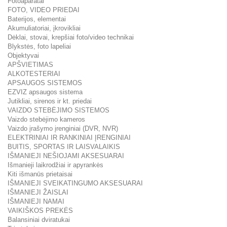
Fotoaparatai
FOTO, VIDEO PRIEDAI
Baterijos, elementai
Akumuliatoriai, įkrovikliai
Dėklai, stovai, krepšiai foto/video technikai
Blykstės, foto lapeliai
Objektyvai
APŠVIETIMAS
ALKOTESTERIAI
APSAUGOS SISTEMOS
EZVIZ apsaugos sistema
Jutikliai, sirenos ir kt. priedai
VAIZDO STEBĖJIMO SISTEMOS
Vaizdo stebėjimo kameros
Vaizdo įrašymo įrenginiai (DVR, NVR)
ELEKTRINIAI IR RANKINIAI ĮRENGINIAI
BUITIS, SPORTAS IR LAISVALAIKIS
IŠMANIEJI NEŠIOJAMI AKSESUARAI
Išmanieji laikrodžiai ir apyrankės
Kiti išmanūs prietaisai
IŠMANIEJI SVEIKATINGUMO AKSESUARAI
IŠMANIEJI ŽAISLAI
IŠMANIEJI NAMAI
VAIKIŠKOS PREKĖS
Balansiniai dviratukai