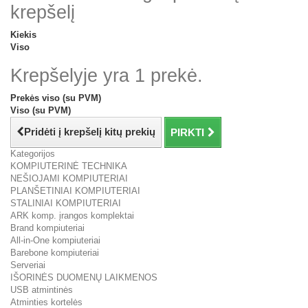
krepšelį
Kiekis
Viso
Krepšelyje yra 1 prekė.
Prekės viso (su PVM)
Viso (su PVM)
Pridėti į krepšelį kitų prekių
PIRKTI
Kategorijos
KOMPIUTERINĖ TECHNIKA
NEŠIOJAMI KOMPIUTERIAI
PLANŠETINIAI KOMPIUTERIAI
STALINIAI KOMPIUTERIAI
ARK komp. įrangos komplektai
Brand kompiuteriai
All-in-One kompiuteriai
Barebone kompiuteriai
Serveriai
IŠORINĖS DUOMENŲ LAIKMENOS
USB atmintinės
Atminties kortelės