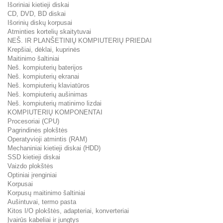
Išoriniai kietieji diskai
CD, DVD, BD diskai
Išorinių diskų korpusai
Atminties kortelių skaitytuvai
NEŠ. IR PLANŠETINIŲ KOMPIUTERIŲ PRIEDAI
Krepšiai, dėklai, kuprinės
Maitinimo šaltiniai
Neš. kompiuterių baterijos
Neš. kompiuterių ekranai
Neš. kompiuterių klaviatūros
Neš. kompiuterių aušinimas
Neš. kompiuterių matinimo lizdai
KOMPIUTERIŲ KOMPONENTAI
Procesoriai (CPU)
Pagrindinės plokštės
Operatyvioji atmintis (RAM)
Mechaniniai kietieji diskai (HDD)
SSD kietieji diskai
Vaizdo plokštės
Optiniai įrenginiai
Korpusai
Korpusų maitinimo šaltiniai
Aušintuvai, termo pasta
Kitos I/O plokštės, adapteriai, konverteriai
Įvairūs kabeliai ir jungtys