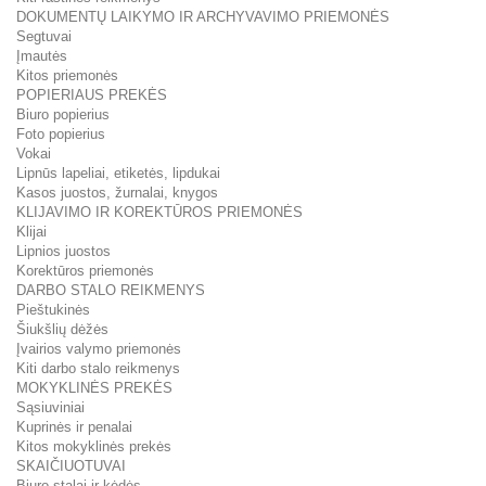
DOKUMENTŲ LAIKYMO IR ARCHYVAVIMO PRIEMONĖS
Segtuvai
Įmautės
Kitos priemonės
POPIERIAUS PREKĖS
Biuro popierius
Foto popierius
Vokai
Lipnūs lapeliai, etiketės, lipdukai
Kasos juostos, žurnalai, knygos
KLIJAVIMO IR KOREKTŪROS PRIEMONĖS
Klijai
Lipnios juostos
Korektūros priemonės
DARBO STALO REIKMENYS
Pieštukinės
Šiukšlių dėžės
Įvairios valymo priemonės
Kiti darbo stalo reikmenys
MOKYKLINĖS PREKĖS
Sąsiuviniai
Kuprinės ir penalai
Kitos mokyklinės prekės
SKAIČIUOTUVAI
Biuro stalai ir kėdės