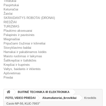
Triratukai
Paspirtukai
Keturračiai
Žaislai
SKRAIDANTYS ROBOTAI (DRONAI)
RIEDŽIAI
TURIZMAS
Plaukimo aksesuarai
Palapinės ir pavėsinės
Miegmaišiai
Pripučiami čiužiniai ir kilimėliai
Stovyklavimo baldai
Hamakai ir pakabinamos kėdės
Maisto ruošimas ir laikymas
Šaltkrepšiai ir šaltdėžės
Krepšiai ir kuprinės
Valtys, baidarės ir irklentės
Apšvietimas
Priedai
BUITINĖ TECHNIKA IR ELEKTRONIKA
FOTO, VIDEO PRIEDAI
Akumuliatoriai, įkrovikliai
Kroviklis
Casio NP-50, KLIC-7003"