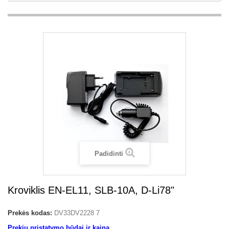
Padidinti
Kroviklis EN-EL11, SLB-10A, D-Li78"
Prekės kodas:
DV33DV2228 7
Prekių pristatymo būdai ir kaina