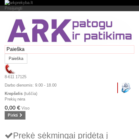
Prisijungti
Paieška
8-611 17125
Darbo dienomis:
9.00 - 18.00
Krepšelis
(tuščia)
Prekių nėra
0,00 €
Viso
Pirkti
Prekė sėkmingai pridėta į