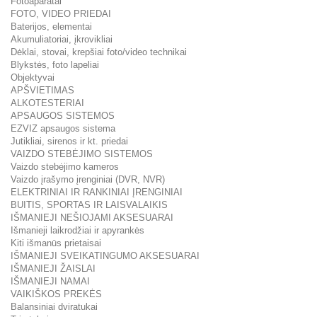
Fotoaparatai
FOTO, VIDEO PRIEDAI
Baterijos, elementai
Akumuliatoriai, įkrovikliai
Dėklai, stovai, krepšiai foto/video technikai
Blykstės, foto lapeliai
Objektyvai
APŠVIETIMAS
ALKOTESTERIAI
APSAUGOS SISTEMOS
EZVIZ apsaugos sistema
Jutikliai, sirenos ir kt. priedai
VAIZDO STEBĖJIMO SISTEMOS
Vaizdo stebėjimo kameros
Vaizdo įrašymo įrenginiai (DVR, NVR)
ELEKTRINIAI IR RANKINIAI ĮRENGINIAI
BUITIS, SPORTAS IR LAISVALAIKIS
IŠMANIEJI NEŠIOJAMI AKSESUARAI
Išmanieji laikrodžiai ir apyrankės
Kiti išmanūs prietaisai
IŠMANIEJI SVEIKATINGUMO AKSESUARAI
IŠMANIEJI ŽAISLAI
IŠMANIEJI NAMAI
VAIKIŠKOS PREKĖS
Balansiniai dviratukai