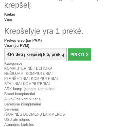
krepšelį
Kiekis
Viso
Krepšelyje yra 1 prekė.
Prekės viso (su PVM)
Viso (su PVM)
Pridėti į krepšelį kitų prekių
PIRKTI
Kategorijos
KOMPIUTERINĖ TECHNIKA
NEŠIOJAMI KOMPIUTERIAI
PLANŠETINIAI KOMPIUTERIAI
STALINIAI KOMPIUTERIAI
ARK komp. įrangos komplektai
Brand kompiuteriai
All-in-One kompiuteriai
Barebone kompiuteriai
Serveriai
IŠORINĖS DUOMENŲ LAIKMENOS
USB atmintinės
Atminties kortelės