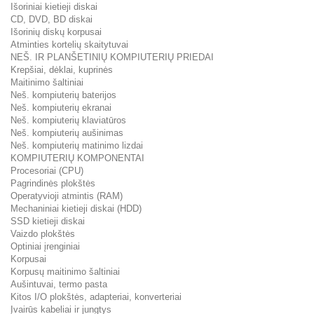
Išoriniai kietieji diskai
CD, DVD, BD diskai
Išorinių diskų korpusai
Atminties kortelių skaitytuvai
NEŠ. IR PLANŠETINIŲ KOMPIUTERIŲ PRIEDAI
Krepšiai, dėklai, kuprinės
Maitinimo šaltiniai
Neš. kompiuterių baterijos
Neš. kompiuterių ekranai
Neš. kompiuterių klaviatūros
Neš. kompiuterių aušinimas
Neš. kompiuterių matinimo lizdai
KOMPIUTERIŲ KOMPONENTAI
Procesoriai (CPU)
Pagrindinės plokštės
Operatyvioji atmintis (RAM)
Mechaniniai kietieji diskai (HDD)
SSD kietieji diskai
Vaizdo plokštės
Optiniai įrenginiai
Korpusai
Korpusų maitinimo šaltiniai
Aušintuvai, termo pasta
Kitos I/O plokštės, adapteriai, konverteriai
Įvairūs kabeliai ir jungtys