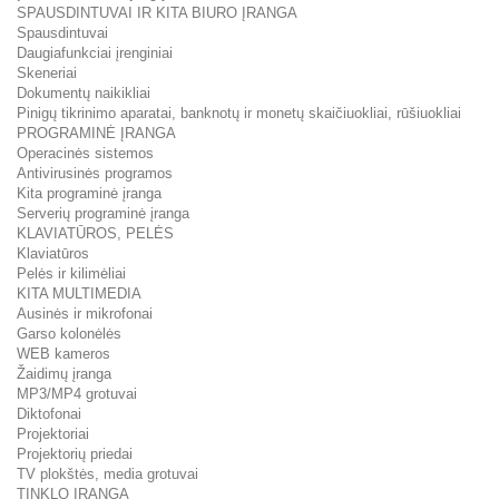
SPAUSDINTUVAI IR KITA BIURO ĮRANGA
Spausdintuvai
Daugiafunkciai įrenginiai
Skeneriai
Dokumentų naikikliai
Pinigų tikrinimo aparatai, banknotų ir monetų skaičiuokliai, rūšiuokliai
PROGRAMINĖ ĮRANGA
Operacinės sistemos
Antivirusinės programos
Kita programinė įranga
Serverių programinė įranga
KLAVIATŪROS, PELĖS
Klaviatūros
Pelės ir kilimėliai
KITA MULTIMEDIA
Ausinės ir mikrofonai
Garso kolonėlės
WEB kameros
Žaidimų įranga
MP3/MP4 grotuvai
Diktofonai
Projektoriai
Projektorių priedai
TV plokštės, media grotuvai
TINKLO ĮRANGA