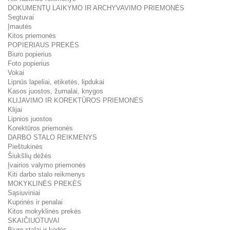
DOKUMENTŲ LAIKYMO IR ARCHYVAVIMO PRIEMONĖS
Segtuvai
Įmautės
Kitos priemonės
POPIERIAUS PREKĖS
Biuro popierius
Foto popierius
Vokai
Lipnūs lapeliai, etiketės, lipdukai
Kasos juostos, žurnalai, knygos
KLIJAVIMO IR KOREKTŪROS PRIEMONĖS
Klijai
Lipnios juostos
Korektūros priemonės
DARBO STALO REIKMENYS
Pieštukinės
Šiukšlių dėžės
Įvairios valymo priemonės
Kiti darbo stalo reikmenys
MOKYKLINĖS PREKĖS
Sąsiuviniai
Kuprinės ir penalai
Kitos mokyklinės prekės
SKAIČIUOTUVAI
Biuro stalai ir kėdės