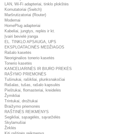
LAN, Wi-Fi adapteriai, tinklo plokštės
Komutatoriai (Switch)
Maršrutizatoriai (Router)
Modemai
HomePlug adapteriai
Kabeliai, jungtys, replės ir kt.
Įvairi bevielė įranga
EL. TINKLO APSAUGA, UPS
EKSPLOATACINĖS MEDŽIAGOS
Rašalo kasetės
Neoriginalios tonerio kasetės
Tonerio kasetės
KANCELIARINĖS IR BIURO PREKĖS
RAŠYMO PRIEMONĖS
Tušinukai, rašikliai, plunksnakočiai
Rašalas, tušas, rašalo kapsulės
Pieštukai, flomasteriai, kreidelės
Žymikliai
Trintukai, drožtukai
Braižymo priemonės
RAŠTINĖS REIKMENYS
Segikliai, sąsagėlės, sąvaržėlės
Skylamušiai
Žirklės
Kiti raštinės reikmenys