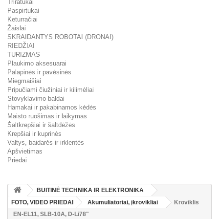
Triratukai
Paspirtukai
Keturračiai
Žaislai
SKRAIDANTYS ROBOTAI (DRONAI)
RIEDŽIAI
TURIZMAS
Plaukimo aksesuarai
Palapinės ir pavėsinės
Miegmaišiai
Pripučiami čiužiniai ir kilimėliai
Stovyklavimo baldai
Hamakai ir pakabinamos kėdės
Maisto ruošimas ir laikymas
Šaltkrepšiai ir šaltdėžės
Krepšiai ir kuprinės
Valtys, baidarės ir irklentės
Apšvietimas
Priedai
BUITINĖ TECHNIKA IR ELEKTRONIKA
FOTO, VIDEO PRIEDAI
Akumuliatoriai, įkrovikliai
Kroviklis
EN-EL11, SLB-10A, D-Li78"