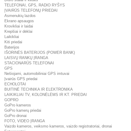
TELEFONAI, GPS, RADIO RYŠYS
ĮVAIRŪS TELEFONŲ PRIEDAI
Asmenukių lazdos
Ekrano apsaugos
Krovikliai ir laidai
Krepšiai ir dėklai
Laikikliai
Kiti priedai
Baterijos
IŠORINĖS BATERIJOS (POWER BANK)
LAISVŲ RANKŲ ĮRANGA
STACIONARŪS TELEFONAI
GPS
Nešiojami, automobiliniai GPS imtuvai
Įvairūs GPS priedai
ECHOLOTAI
BUITINĖ TECHNIKA IR ELEKTRONIKA
LAIKIKLIAI TV, KOLONĖLĖMS IR KT. PRIEDAI
GOPRO
GoPro kameros
GoPro kamerų priedai
GoPro dronai
FOTO, VIDEO ĮRANGA
Vaizdo kameros, veiksmo kameros, vaizdo registratoriai, dronai