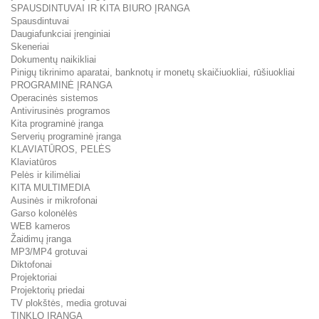
SPAUSDINTUVAI IR KITA BIURO ĮRANGA
Spausdintuvai
Daugiafunkciai įrenginiai
Skeneriai
Dokumentų naikikliai
Pinigų tikrinimo aparatai, banknotų ir monetų skaičiuokliai, rūšiuokliai
PROGRAMINĖ ĮRANGA
Operacinės sistemos
Antivirusinės programos
Kita programinė įranga
Serverių programinė įranga
KLAVIATŪROS, PELĖS
Klaviatūros
Pelės ir kilimėliai
KITA MULTIMEDIA
Ausinės ir mikrofonai
Garso kolonėlės
WEB kameros
Žaidimų įranga
MP3/MP4 grotuvai
Diktofonai
Projektoriai
Projektorių priedai
TV plokštės, media grotuvai
TINKLO ĮRANGA