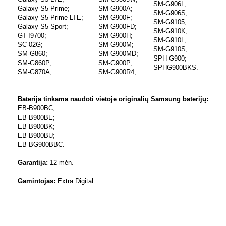
SM-G906L;
Galaxy S5 Prime;
SM-G900A;
SM-G906S;
Galaxy S5 Prime LTE;
SM-G900F;
SM-G9105;
Galaxy S5 Sport;
SM-G900FD;
SM-G910K;
GT-I9700;
SM-G900H;
SM-G910L;
SC-02G;
SM-G900M;
SM-G910S;
SM-G860;
SM-G900MD;
SPH-G900;
SM-G860P;
SM-G900P;
SPHG900BKS.
SM-G870A;
SM-G900R4;
Baterija tinkama naudoti vietoje originalių Samsung baterijų:
EB-B900BC;
EB-B900BE;
EB-B900BK;
EB-B900BU;
EB-BG900BBC.
Garantija:
12 mėn.
Gamintojas:
Extra Digital