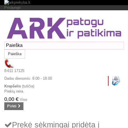
Prisijungti
Paieška
8-611 17125
Darbo dienomis:
9.00 - 18.00
Krepšelis
(tuščia)
Prekių nėra
0,00 €
Viso
Pirkti
Prekė sėkmingai pridėta į