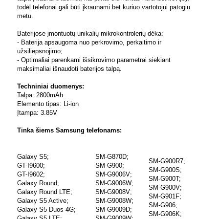
todėl telefonai gali būti įkraunami bet kuriuo vartotojui patogiu
metu.
Baterijose įmontuotų unikalių mikrokontrolerių dėka:
- Baterija apsaugoma nuo perkrovimo, perkaitimo ir
užsiliepsnojimo;
- Optimaliai parenkami išsikrovimo parametrai siekiant
maksimaliai išnaudoti baterijos talpą.
Techniniai duomenys:
Talpa: 2800mAh
Elemento tipas: Li-ion
Įtampa: 3.85V
Tinka šiems Samsung telefonams:
Galaxy S5;
SM-G870D;
SM-G900R7;
GT-I9600;
SM-G900;
SM-G900S;
GT-I9602;
SM-G9006V;
SM-G900T;
Galaxy Round;
SM-G9006W;
SM-G900V;
Galaxy Round LTE;
SM-G9008V;
SM-G901F;
Galaxy S5 Active;
SM-G9008W;
SM-G906;
Galaxy S5 Duos 4G;
SM-G9009D;
SM-G906K;
Galaxy S5 LTE;
SM-G9009W;