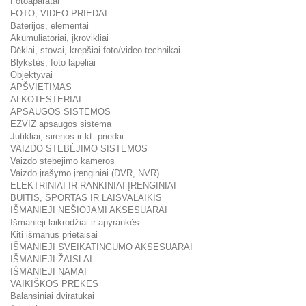
Fotoaparatai
FOTO, VIDEO PRIEDAI
Baterijos, elementai
Akumuliatoriai, įkrovikliai
Dėklai, stovai, krepšiai foto/video technikai
Blykstės, foto lapeliai
Objektyvai
APŠVIETIMAS
ALKOTESTERIAI
APSAUGOS SISTEMOS
EZVIZ apsaugos sistema
Jutikliai, sirenos ir kt. priedai
VAIZDO STEBĖJIMO SISTEMOS
Vaizdo stebėjimo kameros
Vaizdo įrašymo įrenginiai (DVR, NVR)
ELEKTRINIAI IR RANKINIAI ĮRENGINIAI
BUITIS, SPORTAS IR LAISVALAIKIS
IŠMANIEJI NEŠIOJAMI AKSESUARAI
Išmanieji laikrodžiai ir apyrankės
Kiti išmanūs prietaisai
IŠMANIEJI SVEIKATINGUMO AKSESUARAI
IŠMANIEJI ŽAISLAI
IŠMANIEJI NAMAI
VAIKIŠKOS PREKĖS
Balansiniai dviratukai