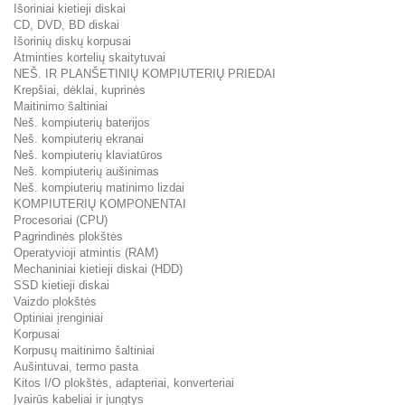
Išoriniai kietieji diskai
CD, DVD, BD diskai
Išorinių diskų korpusai
Atminties kortelių skaitytuvai
NEŠ. IR PLANŠETINIŲ KOMPIUTERIŲ PRIEDAI
Krepšiai, dėklai, kuprinės
Maitinimo šaltiniai
Neš. kompiuterių baterijos
Neš. kompiuterių ekranai
Neš. kompiuterių klaviatūros
Neš. kompiuterių aušinimas
Neš. kompiuterių matinimo lizdai
KOMPIUTERIŲ KOMPONENTAI
Procesoriai (CPU)
Pagrindinės plokštės
Operatyvioji atmintis (RAM)
Mechaniniai kietieji diskai (HDD)
SSD kietieji diskai
Vaizdo plokštės
Optiniai įrenginiai
Korpusai
Korpusų maitinimo šaltiniai
Aušintuvai, termo pasta
Kitos I/O plokštės, adapteriai, konverteriai
Įvairūs kabeliai ir jungtys