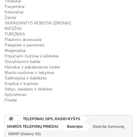
Triratukai
Paspirtukai
Keturračiai
Žaislai
SKRAIDANTYS ROBOTAI (DRONAI)
RIEDŽIAI
TURIZMAS
Plaukimo aksesuarai
Palapinės ir pavėsinės
Miegmaišiai
Pripučiami čiužiniai ir kilimėliai
Stovyklavimo baldai
Hamakai ir pakabinamos kėdės
Maisto ruošimas ir laikymas
Šaltkrepšiai ir šaltdėžės
Krepšiai ir kuprinės
Valtys, baidarės ir irklentės
Apšvietimas
Priedai
TELEFONAI, GPS, RADIO RYŠYS
ĮVAIRŪS TELEFONŲ PRIEDAI
Baterijos
Baterija Samsung
G900F (Galaxy S5)