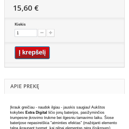
15,60 €
Kiekis
Į krepšelį
APIE PREKĘ
Įkrauk greičiau - naudok ilgiau - jauskis saugiau! Aukštos
kokybės
Extra Digital
ličio jonų baterijos, pasižyminčios
trumpesne įkrovimo trukme bei ilgesniu tarnavimo laiku. Šiose
baterijose nepasireiškia "atminties efektas" (mažėjanti elemento
talpa įkraunant tuomet, kai pilnai elementas nėra išsikrovęs),