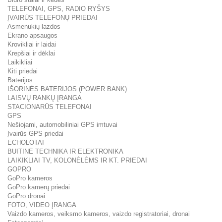
TELEFONAI, GPS, RADIO RYŠYS
ĮVAIRŪS TELEFONŲ PRIEDAI
Asmenukių lazdos
Ekrano apsaugos
Krovikliai ir laidai
Krepšiai ir dėklai
Laikikliai
Kiti priedai
Baterijos
IŠORINĖS BATERIJOS (POWER BANK)
LAISVŲ RANKŲ ĮRANGA
STACIONARŪS TELEFONAI
GPS
Nešiojami, automobiliniai GPS imtuvai
Įvairūs GPS priedai
ECHOLOTAI
BUITINĖ TECHNIKA IR ELEKTRONIKA
LAIKIKLIAI TV, KOLONĖLĖMS IR KT. PRIEDAI
GOPRO
GoPro kameros
GoPro kamerų priedai
GoPro dronai
FOTO, VIDEO ĮRANGA
Vaizdo kameros, veiksmo kameros, vaizdo registratoriai, dronai