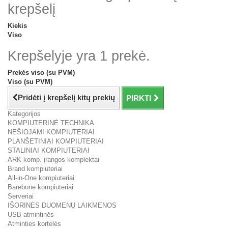
krepšelį
Kiekis
Viso
Krepšelyje yra 1 prekė.
Prekės viso (su PVM)
Viso (su PVM)
Pridėti į krepšelį kitų prekių
PIRKTI
Kategorijos
KOMPIUTERINĖ TECHNIKA
NEŠIOJAMI KOMPIUTERIAI
PLANŠETINIAI KOMPIUTERIAI
STALINIAI KOMPIUTERIAI
ARK komp. įrangos komplektai
Brand kompiuteriai
All-in-One kompiuteriai
Barebone kompiuteriai
Serveriai
IŠORINĖS DUOMENŲ LAIKMENOS
USB atmintinės
Atminties kortelės