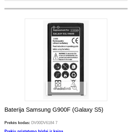
Padidinti
Baterija Samsung G900F (Galaxy S5)
Prekės kodas:
DV00DV6184 7
Prekių pristatymo būdai ir kaina