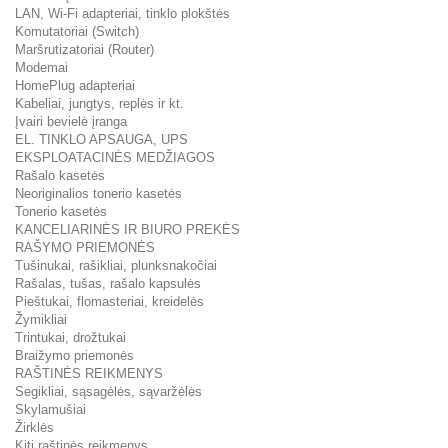
LAN, Wi-Fi adapteriai, tinklo plokštės
Komutatoriai (Switch)
Maršrutizatoriai (Router)
Modemai
HomePlug adapteriai
Kabeliai, jungtys, replės ir kt.
Įvairi bevielė įranga
EL. TINKLO APSAUGA, UPS
EKSPLOATACINĖS MEDŽIAGOS
Rašalo kasetės
Neoriginalios tonerio kasetės
Tonerio kasetės
KANCELIARINĖS IR BIURO PREKĖS
RAŠYMO PRIEMONĖS
Tušinukai, rašikliai, plunksnakočiai
Rašalas, tušas, rašalo kapsulės
Pieštukai, flomasteriai, kreidelės
Žymikliai
Trintukai, drožtukai
Braižymo priemonės
RAŠTINĖS REIKMENYS
Segikliai, sąsagėlės, sąvaržėlės
Skylamušiai
Žirklės
Kiti raštinės reikmenys