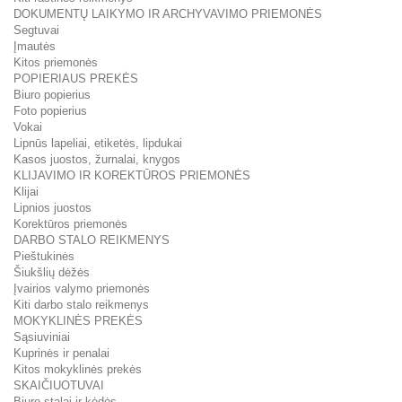
DOKUMENTŲ LAIKYMO IR ARCHYVAVIMO PRIEMONĖS
Segtuvai
Įmautės
Kitos priemonės
POPIERIAUS PREKĖS
Biuro popierius
Foto popierius
Vokai
Lipnūs lapeliai, etiketės, lipdukai
Kasos juostos, žurnalai, knygos
KLIJAVIMO IR KOREKTŪROS PRIEMONĖS
Klijai
Lipnios juostos
Korektūros priemonės
DARBO STALO REIKMENYS
Pieštukinės
Šiukšlių dėžės
Įvairios valymo priemonės
Kiti darbo stalo reikmenys
MOKYKLINĖS PREKĖS
Sąsiuviniai
Kuprinės ir penalai
Kitos mokyklinės prekės
SKAIČIUOTUVAI
Biuro stalai ir kėdės