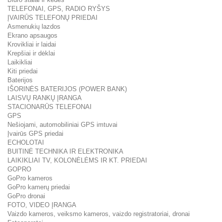
TELEFONAI, GPS, RADIO RYŠYS
ĮVAIRŪS TELEFONŲ PRIEDAI
Asmenukių lazdos
Ekrano apsaugos
Krovikliai ir laidai
Krepšiai ir dėklai
Laikikliai
Kiti priedai
Baterijos
IŠORINĖS BATERIJOS (POWER BANK)
LAISVŲ RANKŲ ĮRANGA
STACIONARŪS TELEFONAI
GPS
Nešiojami, automobiliniai GPS imtuvai
Įvairūs GPS priedai
ECHOLOTAI
BUITINĖ TECHNIKA IR ELEKTRONIKA
LAIKIKLIAI TV, KOLONĖLĖMS IR KT. PRIEDAI
GOPRO
GoPro kameros
GoPro kamerų priedai
GoPro dronai
FOTO, VIDEO ĮRANGA
Vaizdo kameros, veiksmo kameros, vaizdo registratoriai, dronai