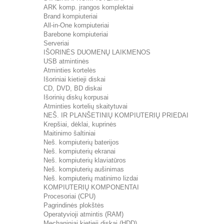
ARK komp. įrangos komplektai
Brand kompiuteriai
All-in-One kompiuteriai
Barebone kompiuteriai
Serveriai
IŠORINĖS DUOMENŲ LAIKMENOS
USB atmintinės
Atminties kortelės
Išoriniai kietieji diskai
CD, DVD, BD diskai
Išorinių diskų korpusai
Atminties kortelių skaitytuvai
NEŠ. IR PLANŠETINIŲ KOMPIUTERIŲ PRIEDAI
Krepšiai, dėklai, kuprinės
Maitinimo šaltiniai
Neš. kompiuterių baterijos
Neš. kompiuterių ekranai
Neš. kompiuterių klaviatūros
Neš. kompiuterių aušinimas
Neš. kompiuterių matinimo lizdai
KOMPIUTERIŲ KOMPONENTAI
Procesoriai (CPU)
Pagrindinės plokštės
Operatyvioji atmintis (RAM)
Mechaniniai kietieji diskai (HDD)