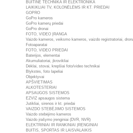
BUITINĖ TECHNIKA IR ELEKTRONIKA
LAIKIKLIAI TV, KOLONĖLĖMS IR KT. PRIEDAI
GOPRO
GoPro kameros
GoPro kamerų priedai
GoPro dronai
FOTO, VIDEO ĮRANGA
Vaizdo kameros, veiksmo kameros, vaizdo registratoriai, dron
Fotoaparatai
FOTO, VIDEO PRIEDAI
Baterijos, elementai
Akumuliatoriai, įkrovikliai
Dėklai, stovai, krepšiai foto/video technikai
Blykstės, foto lapeliai
Objektyvai
APŠVIETIMAS
ALKOTESTERIAI
APSAUGOS SISTEMOS
EZVIZ apsaugos sistema
Jutikliai, sirenos ir kt. priedai
VAIZDO STEBĖJIMO SISTEMOS
Vaizdo stebėjimo kameros
Vaizdo įrašymo įrenginiai (DVR, NVR)
ELEKTRINIAI IR RANKINIAI ĮRENGINIAI
BUITIS, SPORTAS IR LAISVALAIKIS