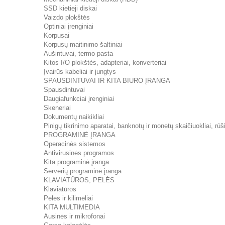
SSD kietieji diskai
Vaizdo plokštės
Optiniai įrenginiai
Korpusai
Korpusų maitinimo šaltiniai
Aušintuvai, termo pasta
Kitos I/O plokštės, adapteriai, konverteriai
Įvairūs kabeliai ir jungtys
SPAUSDINTUVAI IR KITA BIURO ĮRANGA
Spausdintuvai
Daugiafunkciai įrenginiai
Skeneriai
Dokumentų naikikliai
Pinigų tikrinimo aparatai, banknotų ir monetų skaičiuokliai, rūši
PROGRAMINĖ ĮRANGA
Operacinės sistemos
Antivirusinės programos
Kita programinė įranga
Serverių programinė įranga
KLAVIATŪROS, PELĖS
Klaviatūros
Pelės ir kilimėliai
KITA MULTIMEDIA
Ausinės ir mikrofonai