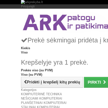
Prisijungti
Prekė sėkmingai pridėta į k
Kiekis
Viso
Krepšelyje yra 1 prekė.
Prekės viso (su PVM)
Viso (su PVM)
Pridėti į krepšelį kitų prekių
PIRKTI
Kategorijos
KOMPIUTERINĖ TECHNIKA
NEŠIOJAMI KOMPIUTERIAI
PLANŠETINIAI KOMPIUTERIAI
STALINIAI KOMPIUTERIAI