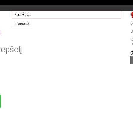
Paieška
8
D
K
P
repšelį
0