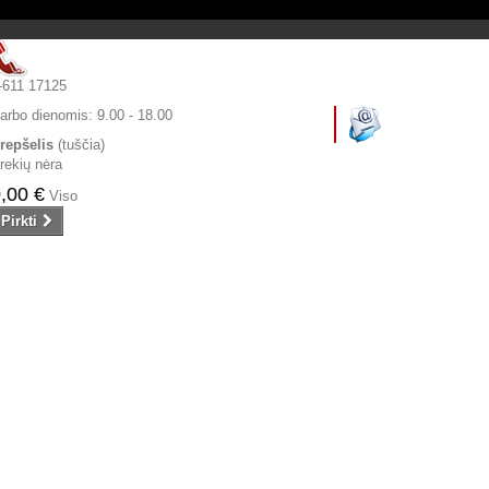
-611 17125
arbo dienomis:
9.00 - 18.00
repšelis
(tuščia)
rekių nėra
,00 €
Viso
Pirkti