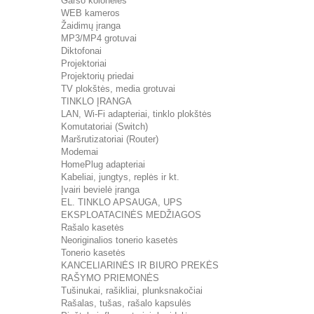
Garso kolonėlės
WEB kameros
Žaidimų įranga
MP3/MP4 grotuvai
Diktofonai
Projektoriai
Projektorių priedai
TV plokštės, media grotuvai
TINKLO ĮRANGA
LAN, Wi-Fi adapteriai, tinklo plokštės
Komutatoriai (Switch)
Maršrutizatoriai (Router)
Modemai
HomePlug adapteriai
Kabeliai, jungtys, replės ir kt.
Įvairi bevielė įranga
EL. TINKLO APSAUGA, UPS
EKSPLOATACINĖS MEDŽIAGOS
Rašalo kasetės
Neoriginalios tonerio kasetės
Tonerio kasetės
KANCELIARINĖS IR BIURO PREKĖS
RAŠYMO PRIEMONĖS
Tušinukai, rašikliai, plunksnakočiai
Rašalas, tušas, rašalo kapsulės