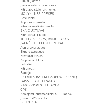
Šiukšlių dėžės
Įvairios valymo priemonės
Kiti darbo stalo reikmenys
MOKYKLINĖS PREKĖS
Sąsiuviniai
Kuprinės ir penalai
Kitos mokyklinės prekės
SKAIČIUOTUVAI
Biuro stalai ir kėdės
TELEFONAI, GPS, RADIO RYŠYS
ĮVAIRŪS TELEFONŲ PRIEDAI
Asmenukių lazdos
Ekrano apsaugos
Krovikliai ir laidai
Krepšiai ir dėklai
Laikikliai
Kiti priedai
Baterijos
IŠORINĖS BATERIJOS (POWER BANK)
LAISVŲ RANKŲ ĮRANGA
STACIONARŪS TELEFONAI
GPS
Nešiojami, automobiliniai GPS imtuvai
Įvairūs GPS priedai
ECHOLOTAI