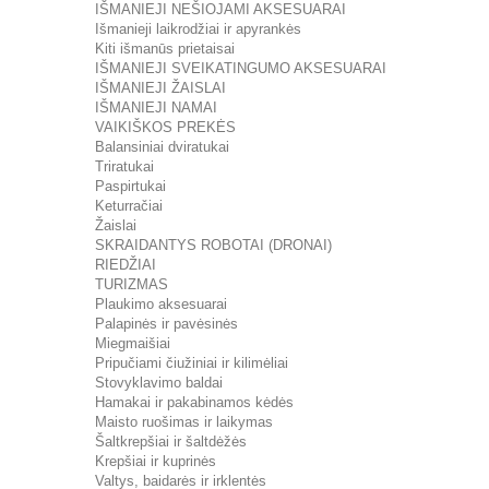
IŠMANIEJI NEŠIOJAMI AKSESUARAI
Išmanieji laikrodžiai ir apyrankės
Kiti išmanūs prietaisai
IŠMANIEJI SVEIKATINGUMO AKSESUARAI
IŠMANIEJI ŽAISLAI
IŠMANIEJI NAMAI
VAIKIŠKOS PREKĖS
Balansiniai dviratukai
Triratukai
Paspirtukai
Keturračiai
Žaislai
SKRAIDANTYS ROBOTAI (DRONAI)
RIEDŽIAI
TURIZMAS
Plaukimo aksesuarai
Palapinės ir pavėsinės
Miegmaišiai
Pripučiami čiužiniai ir kilimėliai
Stovyklavimo baldai
Hamakai ir pakabinamos kėdės
Maisto ruošimas ir laikymas
Šaltkrepšiai ir šaltdėžės
Krepšiai ir kuprinės
Valtys, baidarės ir irklentės