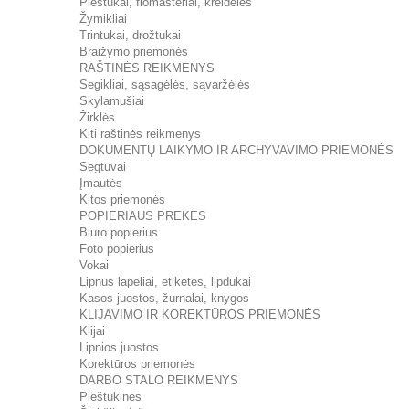
Pieštukai, flomasteriai, kreidelės
Žymikliai
Trintukai, drožtukai
Braižymo priemonės
RAŠTINĖS REIKMENYS
Segikliai, sąsagėlės, sąvaržėlės
Skylamušiai
Žirklės
Kiti raštinės reikmenys
DOKUMENTŲ LAIKYMO IR ARCHYVAVIMO PRIEMONĖS
Segtuvai
Įmautės
Kitos priemonės
POPIERIAUS PREKĖS
Biuro popierius
Foto popierius
Vokai
Lipnūs lapeliai, etiketės, lipdukai
Kasos juostos, žurnalai, knygos
KLIJAVIMO IR KOREKTŪROS PRIEMONĖS
Klijai
Lipnios juostos
Korektūros priemonės
DARBO STALO REIKMENYS
Pieštukinės