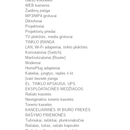
Garso kolonėlės
WEB kameros
Žaidimų įranga
MP3/MP4 grotuvai
Diktofonai
Projektoriai
Projektorių priedai
TV plokštės, media grotuvai
TINKLO ĮRANGA
LAN, Wi-Fi adapteriai, tinklo plokštės
Komutatoriai (Switch)
Maršrutizatoriai (Router)
Modemai
HomePlug adapteriai
Kabeliai, jungtys, replės ir kt.
Įvairi bevielė įranga
EL. TINKLO APSAUGA, UPS
EKSPLOATACINĖS MEDŽIAGOS
Rašalo kasetės
Neoriginalios tonerio kasetės
Tonerio kasetės
KANCELIARINĖS IR BIURO PREKĖS
RAŠYMO PRIEMONĖS
Tušinukai, rašikliai, plunksnakočiai
Rašalas, tušas, rašalo kapsulės