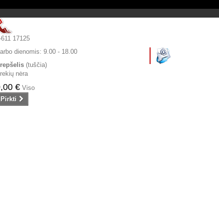
-611 17125
arbo dienomis:
9.00 - 18.00
repšelis
(tuščia)
rekių nėra
,00 €
Viso
Pirkti