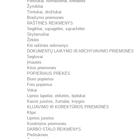
Pieštukai, flomasteriai, kreidelės
Žymikliai
Trintukai, drožtukai
Braižymo priemonės
RAŠTINĖS REIKMENYS
Segikliai, sąsagėlės, sąvaržėlės
Skylamušiai
Žirklės
Kiti raštinės reikmenys
DOKUMENTŲ LAIKYMO IR ARCHYVAVIMO PRIEMONĖS
Segtuvai
Įmautės
Kitos priemonės
POPIERIAUS PREKĖS
Biuro popierius
Foto popierius
Vokai
Lipnūs lapeliai, etiketės, lipdukai
Kasos juostos, žurnalai, knygos
KLIJAVIMO IR KOREKTŪROS PRIEMONĖS
Klijai
Lipnios juostos
Korektūros priemonės
DARBO STALO REIKMENYS
Pieštukinės