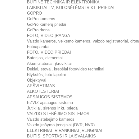
BUITINĖ TECHNIKA IR ELEKTRONIKA
LAIKIKLIAI TV, KOLONĖLĖMS IR KT. PRIEDAI
GOPRO
GoPro kameros
GoPro kamerų priedai
GoPro dronai
FOTO, VIDEO ĮRANGA
Vaizdo kameros, veiksmo kameros, vaizdo registratoriai, dron
Fotoaparatai
FOTO, VIDEO PRIEDAI
Baterijos, elementai
Akumuliatoriai, įkrovikliai
Dėklai, stovai, krepšiai foto/video technikai
Blykstės, foto lapeliai
Objektyvai
APŠVIETIMAS
ALKOTESTERIAI
APSAUGOS SISTEMOS
EZVIZ apsaugos sistema
Jutikliai, sirenos ir kt. priedai
VAIZDO STEBĖJIMO SISTEMOS
Vaizdo stebėjimo kameros
Vaizdo įrašymo įrenginiai (DVR, NVR)
ELEKTRINIAI IR RANKINIAI ĮRENGINIAI
BUITIS, SPORTAS IR LAISVALAIKIS