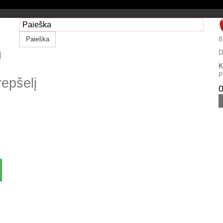
Paieška
8
D
K
P
repšelį
0