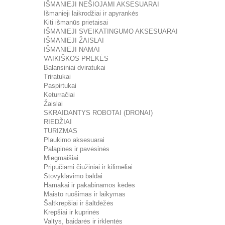
IŠMANIEJI NEŠIOJAMI AKSESUARAI
Išmanieji laikrodžiai ir apyrankės
Kiti išmanūs prietaisai
IŠMANIEJI SVEIKATINGUMO AKSESUARAI
IŠMANIEJI ŽAISLAI
IŠMANIEJI NAMAI
VAIKIŠKOS PREKĖS
Balansiniai dviratukai
Triratukai
Paspirtukai
Keturračiai
Žaislai
SKRAIDANTYS ROBOTAI (DRONAI)
RIEDŽIAI
TURIZMAS
Plaukimo aksesuarai
Palapinės ir pavėsinės
Miegmaišiai
Pripučiami čiužiniai ir kilimėliai
Stovyklavimo baldai
Hamakai ir pakabinamos kėdės
Maisto ruošimas ir laikymas
Šaltkrepšiai ir šaltdėžės
Krepšiai ir kuprinės
Valtys, baidarės ir irklentės