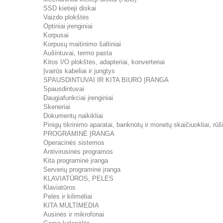
SSD kietieji diskai
Vaizdo plokštės
Optiniai įrenginiai
Korpusai
Korpusų maitinimo šaltiniai
Aušintuvai, termo pasta
Kitos I/O plokštės, adapteriai, konverteriai
Įvairūs kabeliai ir jungtys
SPAUSDINTUVAI IR KITA BIURO ĮRANGA
Spausdintuvai
Daugiafunkciai įrenginiai
Skeneriai
Dokumentų naikikliai
Pinigų tikrinimo aparatai, banknotų ir monetų skaičiuokliai, rūši
PROGRAMINĖ ĮRANGA
Operacinės sistemos
Antivirusinės programos
Kita programinė įranga
Serverių programinė įranga
KLAVIATŪROS, PELĖS
Klaviatūros
Pelės ir kilimėliai
KITA MULTIMEDIA
Ausinės ir mikrofonai