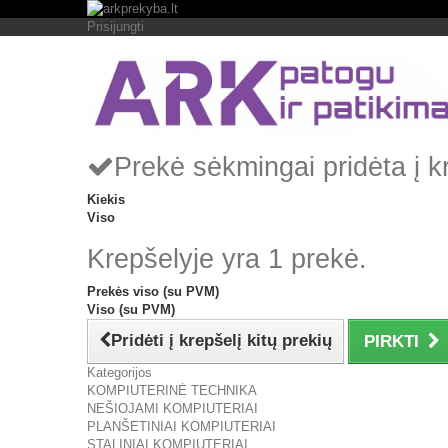
Prisijungti
Prekė sėkmingai pridėta į k
Kiekis
Viso
Krepšelyje yra 1 prekė.
Prekės viso (su PVM)
Viso (su PVM)
Pridėti į krepšelį kitų prekių
PIRKTI
Kategorijos
KOMPIUTERINĖ TECHNIKA
NEŠIOJAMI KOMPIUTERIAI
PLANŠETINIAI KOMPIUTERIAI
STALINIAI KOMPIUTERIAI