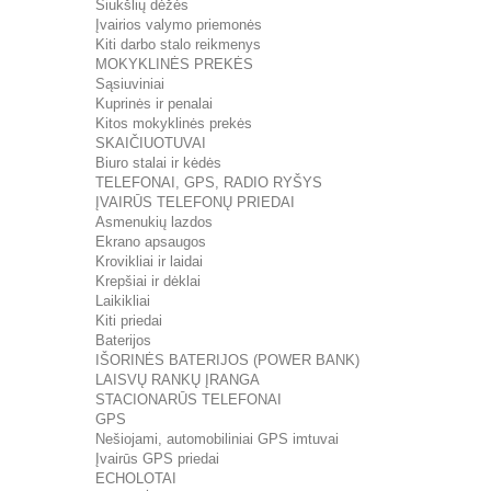
Šiukšlių dėžės
Įvairios valymo priemonės
Kiti darbo stalo reikmenys
MOKYKLINĖS PREKĖS
Sąsiuviniai
Kuprinės ir penalai
Kitos mokyklinės prekės
SKAIČIUOTUVAI
Biuro stalai ir kėdės
TELEFONAI, GPS, RADIO RYŠYS
ĮVAIRŪS TELEFONŲ PRIEDAI
Asmenukių lazdos
Ekrano apsaugos
Krovikliai ir laidai
Krepšiai ir dėklai
Laikikliai
Kiti priedai
Baterijos
IŠORINĖS BATERIJOS (POWER BANK)
LAISVŲ RANKŲ ĮRANGA
STACIONARŪS TELEFONAI
GPS
Nešiojami, automobiliniai GPS imtuvai
Įvairūs GPS priedai
ECHOLOTAI