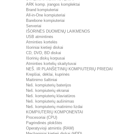
ARK komp. įrangos komplektai
Brand kompiuteriai
All-in-One kompiuteriai
Barebone kompiuteriai
Serveriai
IŠORINĖS DUOMENŲ LAIKMENOS
USB atmintinės
Atminties kortelės
Išoriniai kietieji diskai
CD, DVD, BD diskai
Išorinių diskų korpusai
Atminties kortelių skaitytuvai
NEŠ. IR PLANŠETINIŲ KOMPIUTERIŲ PRIEDAI
Krepšiai, dėklai, kuprinės
Maitinimo šaltiniai
Neš. kompiuterių baterijos
Neš. kompiuterių ekranai
Neš. kompiuterių klaviatūros
Neš. kompiuterių aušinimas
Neš. kompiuterių matinimo lizdai
KOMPIUTERIŲ KOMPONENTAI
Procesoriai (CPU)
Pagrindinės plokštės
Operatyvioji atmintis (RAM)
Mechaniniai kietieji diskai (HDD)