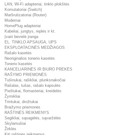
LAN, Wi-Fi adapteriai, tinklo plokštės
Komutatoriai (Switch)
Maršrutizatoriai (Router)
Modemai
HomePlug adapteriai
Kabeliai, jungtys, replės ir kt.
Įvairi bevielė įranga
EL. TINKLO APSAUGA, UPS
EKSPLOATACINĖS MEDŽIAGOS
Rašalo kasetės
Neoriginalios tonerio kasetės
Tonerio kasetės
KANCELIARINĖS IR BIURO PREKĖS
RAŠYMO PRIEMONĖS
Tušinukai, rašikliai, plunksnakočiai
Rašalas, tušas, rašalo kapsulės
Pieštukai, flomasteriai, kreidelės
Žymikliai
Trintukai, drožtukai
Braižymo priemonės
RAŠTINĖS REIKMENYS
Segikliai, sąsagėlės, sąvaržėlės
Skylamušiai
Žirklės
Kiti raštinės reikmenys