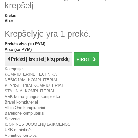
krepšelį
Kiekis
Viso
Krepšelyje yra 1 prekė.
Prekės viso (su PVM)
Viso (su PVM)
Pridėti į krepšelį kitų prekių
PIRKTI
Kategorijos
KOMPIUTERINĖ TECHNIKA
NEŠIOJAMI KOMPIUTERIAI
PLANŠETINIAI KOMPIUTERIAI
STALINIAI KOMPIUTERIAI
ARK komp. įrangos komplektai
Brand kompiuteriai
All-in-One kompiuteriai
Barebone kompiuteriai
Serveriai
IŠORINĖS DUOMENŲ LAIKMENOS
USB atmintinės
Atminties kortelės