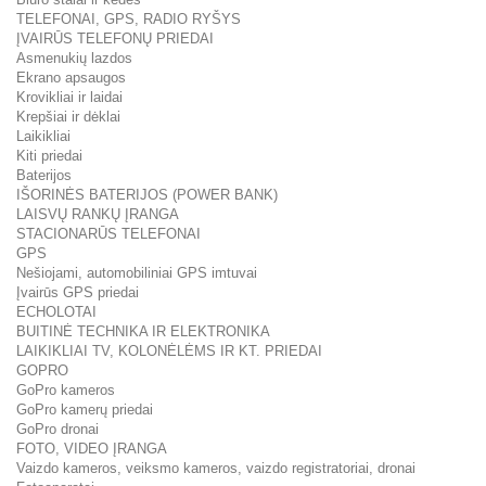
TELEFONAI, GPS, RADIO RYŠYS
ĮVAIRŪS TELEFONŲ PRIEDAI
Asmenukių lazdos
Ekrano apsaugos
Krovikliai ir laidai
Krepšiai ir dėklai
Laikikliai
Kiti priedai
Baterijos
IŠORINĖS BATERIJOS (POWER BANK)
LAISVŲ RANKŲ ĮRANGA
STACIONARŪS TELEFONAI
GPS
Nešiojami, automobiliniai GPS imtuvai
Įvairūs GPS priedai
ECHOLOTAI
BUITINĖ TECHNIKA IR ELEKTRONIKA
LAIKIKLIAI TV, KOLONĖLĖMS IR KT. PRIEDAI
GOPRO
GoPro kameros
GoPro kamerų priedai
GoPro dronai
FOTO, VIDEO ĮRANGA
Vaizdo kameros, veiksmo kameros, vaizdo registratoriai, dronai