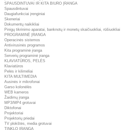
SPAUSDINTUVAI IR KITA BIURO ĮRANGA
Spausdintuvai
Daugiafunkciai įrenginiai
Skeneriai
Dokumentų naikikliai
Pinigų tikrinimo aparatai, banknotų ir monetų skaičiuokliai, rūšiuokliai
PROGRAMINĖ ĮRANGA
Operacinės sistemos
Antivirusinės programos
Kita programinė įranga
Serverių programinė įranga
KLAVIATŪROS, PELĖS
Klaviatūros
Pelės ir kilimėliai
KITA MULTIMEDIA
Ausinės ir mikrofonai
Garso kolonėlės
WEB kameros
Žaidimų įranga
MP3/MP4 grotuvai
Diktofonai
Projektoriai
Projektorių priedai
TV plokštės, media grotuvai
TINKLO ĮRANGA