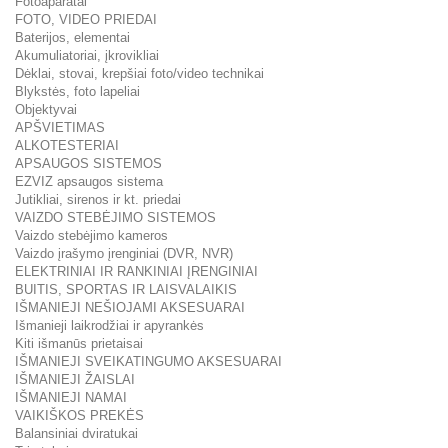
Fotoaparatai
FOTO, VIDEO PRIEDAI
Baterijos, elementai
Akumuliatoriai, įkrovikliai
Dėklai, stovai, krepšiai foto/video technikai
Blykstės, foto lapeliai
Objektyvai
APŠVIETIMAS
ALKOTESTERIAI
APSAUGOS SISTEMOS
EZVIZ apsaugos sistema
Jutikliai, sirenos ir kt. priedai
VAIZDO STEBĖJIMO SISTEMOS
Vaizdo stebėjimo kameros
Vaizdo įrašymo įrenginiai (DVR, NVR)
ELEKTRINIAI IR RANKINIAI ĮRENGINIAI
BUITIS, SPORTAS IR LAISVALAIKIS
IŠMANIEJI NEŠIOJAMI AKSESUARAI
Išmanieji laikrodžiai ir apyrankės
Kiti išmanūs prietaisai
IŠMANIEJI SVEIKATINGUMO AKSESUARAI
IŠMANIEJI ŽAISLAI
IŠMANIEJI NAMAI
VAIKIŠKOS PREKĖS
Balansiniai dviratukai