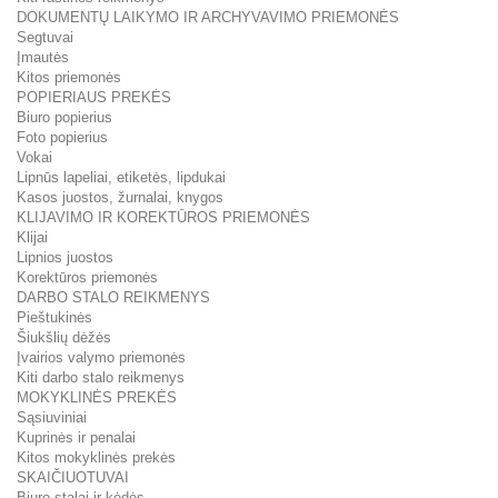
DOKUMENTŲ LAIKYMO IR ARCHYVAVIMO PRIEMONĖS
Segtuvai
Įmautės
Kitos priemonės
POPIERIAUS PREKĖS
Biuro popierius
Foto popierius
Vokai
Lipnūs lapeliai, etiketės, lipdukai
Kasos juostos, žurnalai, knygos
KLIJAVIMO IR KOREKTŪROS PRIEMONĖS
Klijai
Lipnios juostos
Korektūros priemonės
DARBO STALO REIKMENYS
Pieštukinės
Šiukšlių dėžės
Įvairios valymo priemonės
Kiti darbo stalo reikmenys
MOKYKLINĖS PREKĖS
Sąsiuviniai
Kuprinės ir penalai
Kitos mokyklinės prekės
SKAIČIUOTUVAI
Biuro stalai ir kėdės