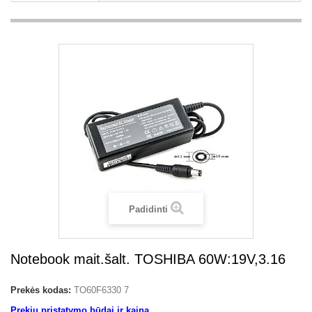
Padidinti
Notebook mait.šalt. TOSHIBA 60W:19V,3.16
Prekės kodas:
TO60F6330 7
Prekių pristatymo būdai ir kaina