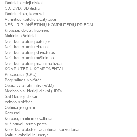
Išoriniai kietieji diskai
CD, DVD, BD diskai
Išorinių diskų korpusai
Atminties kortelių skaitytuvai
NEŠ. IR PLANŠETINIŲ KOMPIUTERIŲ PRIEDAI
Krepšiai, dėklai, kuprinės
Maitinimo šaltiniai
Neš. kompiuterių baterijos
Neš. kompiuterių ekranai
Neš. kompiuterių klaviatūros
Neš. kompiuterių aušinimas
Neš. kompiuterių matinimo lizdai
KOMPIUTERIŲ KOMPONENTAI
Procesoriai (CPU)
Pagrindinės plokštės
Operatyvioji atmintis (RAM)
Mechaniniai kietieji diskai (HDD)
SSD kietieji diskai
Vaizdo plokštės
Optiniai įrenginiai
Korpusai
Korpusų maitinimo šaltiniai
Aušintuvai, termo pasta
Kitos I/O plokštės, adapteriai, konverteriai
Įvairūs kabeliai ir jungtys