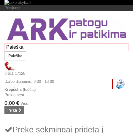
Prisijungti
Paieška
8-611 17125
Darbo dienomis:
9.00 - 18.00
Krepšelis
(tuščia)
Prekių nėra
0,00 €
Viso
Pirkti
Prekė sėkmingai pridėta į