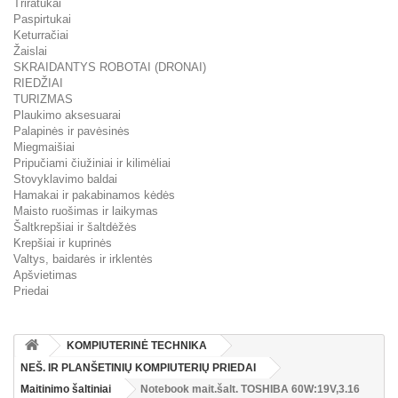
Triratukai
Paspirtukai
Keturračiai
Žaislai
SKRAIDANTYS ROBOTAI (DRONAI)
RIEDŽIAI
TURIZMAS
Plaukimo aksesuarai
Palapinės ir pavėsinės
Miegmaišiai
Pripučiami čiužiniai ir kilimėliai
Stovyklavimo baldai
Hamakai ir pakabinamos kėdės
Maisto ruošimas ir laikymas
Šaltkrepšiai ir šaltdėžės
Krepšiai ir kuprinės
Valtys, baidarės ir irklentės
Apšvietimas
Priedai
KOMPIUTERINĖ TECHNIKA
NEŠ. IR PLANŠETINIŲ KOMPIUTERIŲ PRIEDAI
Maitinimo šaltiniai
Notebook mait.šalt. TOSHIBA 60W:19V,3.16