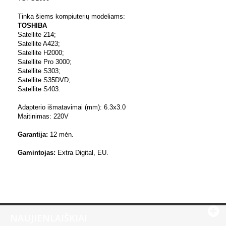
Tinka šiems kompiuterių modeliams:
TOSHIBA
Satellite 214;
Satellite A423;
Satellite H2000;
Satellite Pro 3000;
Satellite S303;
Satellite S35DVD;
Satellite S403.
Adapterio išmatavimai (mm): 6.3x3.0
Maitinimas: 220V
Garantija:
12 mėn.
Gamintojas:
Extra Digital, EU.
NAUJIENLAIŠKIAI