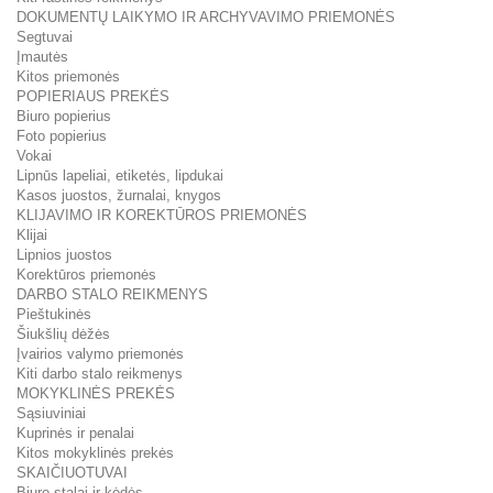
DOKUMENTŲ LAIKYMO IR ARCHYVAVIMO PRIEMONĖS
Segtuvai
Įmautės
Kitos priemonės
POPIERIAUS PREKĖS
Biuro popierius
Foto popierius
Vokai
Lipnūs lapeliai, etiketės, lipdukai
Kasos juostos, žurnalai, knygos
KLIJAVIMO IR KOREKTŪROS PRIEMONĖS
Klijai
Lipnios juostos
Korektūros priemonės
DARBO STALO REIKMENYS
Pieštukinės
Šiukšlių dėžės
Įvairios valymo priemonės
Kiti darbo stalo reikmenys
MOKYKLINĖS PREKĖS
Sąsiuviniai
Kuprinės ir penalai
Kitos mokyklinės prekės
SKAIČIUOTUVAI
Biuro stalai ir kėdės