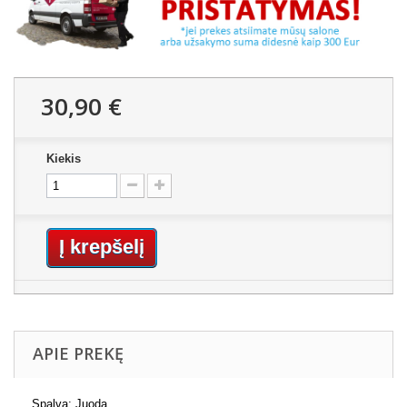
30,90 €
Kiekis
Į krepšelį
APIE PREKĘ
Spalva: Juoda