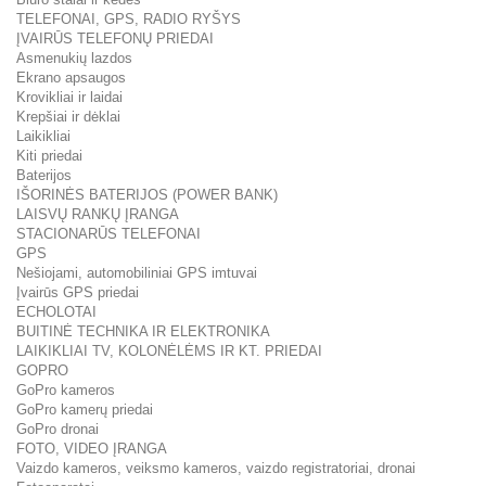
TELEFONAI, GPS, RADIO RYŠYS
ĮVAIRŪS TELEFONŲ PRIEDAI
Asmenukių lazdos
Ekrano apsaugos
Krovikliai ir laidai
Krepšiai ir dėklai
Laikikliai
Kiti priedai
Baterijos
IŠORINĖS BATERIJOS (POWER BANK)
LAISVŲ RANKŲ ĮRANGA
STACIONARŪS TELEFONAI
GPS
Nešiojami, automobiliniai GPS imtuvai
Įvairūs GPS priedai
ECHOLOTAI
BUITINĖ TECHNIKA IR ELEKTRONIKA
LAIKIKLIAI TV, KOLONĖLĖMS IR KT. PRIEDAI
GOPRO
GoPro kameros
GoPro kamerų priedai
GoPro dronai
FOTO, VIDEO ĮRANGA
Vaizdo kameros, veiksmo kameros, vaizdo registratoriai, dronai