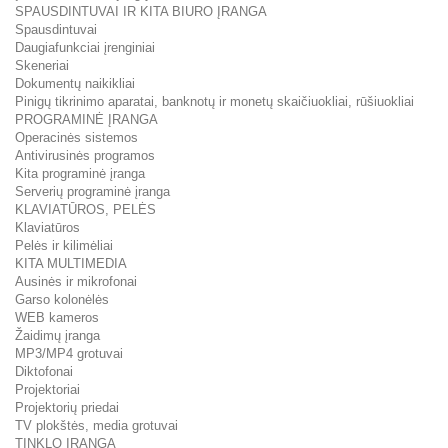
SPAUSDINTUVAI IR KITA BIURO ĮRANGA
Spausdintuvai
Daugiafunkciai įrenginiai
Skeneriai
Dokumentų naikikliai
Pinigų tikrinimo aparatai, banknotų ir monetų skaičiuokliai, rūšiuokliai
PROGRAMINĖ ĮRANGA
Operacinės sistemos
Antivirusinės programos
Kita programinė įranga
Serverių programinė įranga
KLAVIATŪROS, PELĖS
Klaviatūros
Pelės ir kilimėliai
KITA MULTIMEDIA
Ausinės ir mikrofonai
Garso kolonėlės
WEB kameros
Žaidimų įranga
MP3/MP4 grotuvai
Diktofonai
Projektoriai
Projektorių priedai
TV plokštės, media grotuvai
TINKLO ĮRANGA