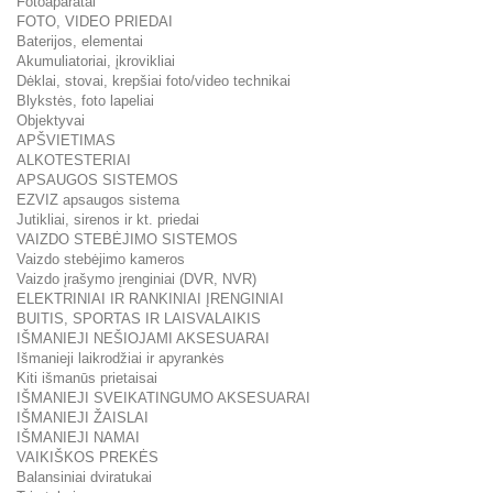
Fotoaparatai
FOTO, VIDEO PRIEDAI
Baterijos, elementai
Akumuliatoriai, įkrovikliai
Dėklai, stovai, krepšiai foto/video technikai
Blykstės, foto lapeliai
Objektyvai
APŠVIETIMAS
ALKOTESTERIAI
APSAUGOS SISTEMOS
EZVIZ apsaugos sistema
Jutikliai, sirenos ir kt. priedai
VAIZDO STEBĖJIMO SISTEMOS
Vaizdo stebėjimo kameros
Vaizdo įrašymo įrenginiai (DVR, NVR)
ELEKTRINIAI IR RANKINIAI ĮRENGINIAI
BUITIS, SPORTAS IR LAISVALAIKIS
IŠMANIEJI NEŠIOJAMI AKSESUARAI
Išmanieji laikrodžiai ir apyrankės
Kiti išmanūs prietaisai
IŠMANIEJI SVEIKATINGUMO AKSESUARAI
IŠMANIEJI ŽAISLAI
IŠMANIEJI NAMAI
VAIKIŠKOS PREKĖS
Balansiniai dviratukai