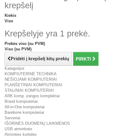
krepšelį
Kiekis
Viso
Krepšelyje yra 1 prekė.
Prekės viso (su PVM)
Viso (su PVM)
Pridėti į krepšelį kitų prekių
PIRKTI
Kategorijos
KOMPIUTERINĖ TECHNIKA
NEŠIOJAMI KOMPIUTERIAI
PLANŠETINIAI KOMPIUTERIAI
STALINIAI KOMPIUTERIAI
ARK komp. įrangos komplektai
Brand kompiuteriai
All-in-One kompiuteriai
Barebone kompiuteriai
Serveriai
IŠORINĖS DUOMENŲ LAIKMENOS
USB atmintinės
Atminties kortelės