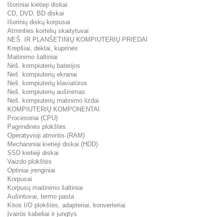
Išoriniai kietieji diskai
CD, DVD, BD diskai
Išorinių diskų korpusai
Atminties kortelių skaitytuvai
NEŠ. IR PLANŠETINIŲ KOMPIUTERIŲ PRIEDAI
Krepšiai, dėklai, kuprinės
Maitinimo šaltiniai
Neš. kompiuterių baterijos
Neš. kompiuterių ekranai
Neš. kompiuterių klaviatūros
Neš. kompiuterių aušinimas
Neš. kompiuterių matinimo lizdai
KOMPIUTERIŲ KOMPONENTAI
Procesoriai (CPU)
Pagrindinės plokštės
Operatyvioji atmintis (RAM)
Mechaniniai kietieji diskai (HDD)
SSD kietieji diskai
Vaizdo plokštės
Optiniai įrenginiai
Korpusai
Korpusų maitinimo šaltiniai
Aušintuvai, termo pasta
Kitos I/O plokštės, adapteriai, konverteriai
Įvairūs kabeliai ir jungtys