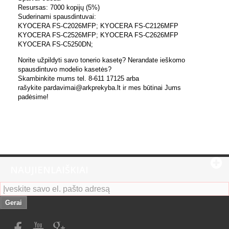
Resursas: 7000 kopijų (5%)
Suderinami spausdintuvai:
KYOCERA FS-C2026MFP; KYOCERA FS-C2126MFP
KYOCERA FS-C2526MFP; KYOCERA FS-C2626MFP
KYOCERA FS-C5250DN;
Norite užpildyti savo tonerio kasetę? Nerandate ieškomo
spausdintuvo modelio kasetės?
Skambinkite mums tel. 8-611 17125 arba
rašykite pardavimai@arkprekyba.lt ir mes būtinai Jums
padėsime!
NAUJIENLAIŠKIAI
Gerai