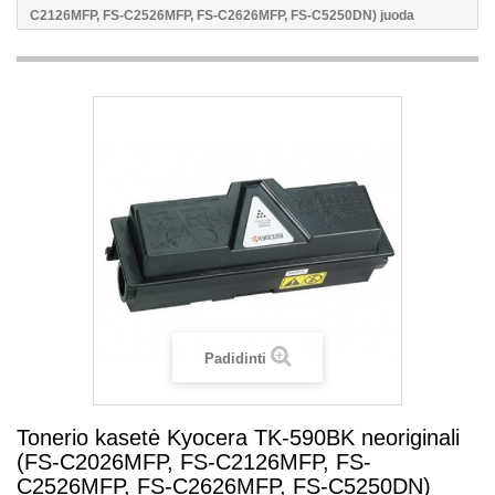
C2126MFP, FS-C2526MFP, FS-C2626MFP, FS-C5250DN) juoda
Padidinti
Tonerio kasetė Kyocera TK-590BK neoriginali
(FS-C2026MFP, FS-C2126MFP, FS-
C2526MFP, FS-C2626MFP, FS-C5250DN)