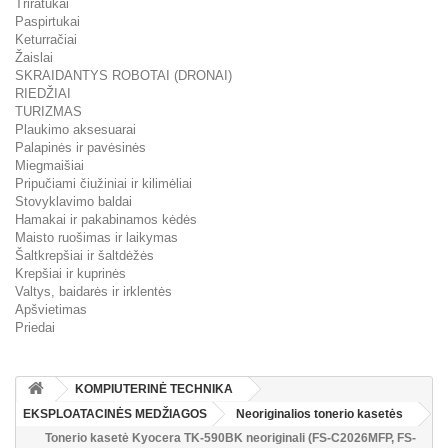
Triratukai
Paspirtukai
Keturračiai
Žaislai
SKRAIDANTYS ROBOTAI (DRONAI)
RIEDŽIAI
TURIZMAS
Plaukimo aksesuarai
Palapinės ir pavėsinės
Miegmaišiai
Pripučiami čiužiniai ir kilimėliai
Stovyklavimo baldai
Hamakai ir pakabinamos kėdės
Maisto ruošimas ir laikymas
Šaltkrepšiai ir šaltdėžės
Krepšiai ir kuprinės
Valtys, baidarės ir irklentės
Apšvietimas
Priedai
KOMPIUTERINĖ TECHNIKA
EKSPLOATACINĖS MEDŽIAGOS
Neoriginalios tonerio kasetės
Tonerio kasetė Kyocera TK-590BK neoriginali (FS-C2026MFP, FS-