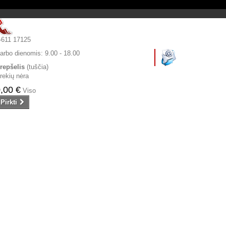
-611 17125
arbo dienomis:
9.00 - 18.00
repšelis
(tuščia)
rekių nėra
,00 €
Viso
Pirkti