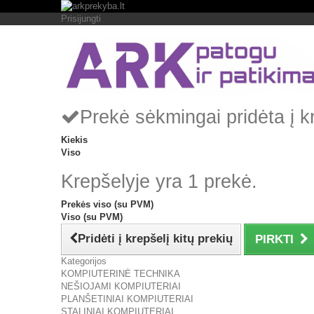
Prisijungti
Prekė sėkmingai pridėta į k
Kiekis
Viso
Krepšelyje yra 1 prekė.
Prekės viso (su PVM)
Viso (su PVM)
Pridėti į krepšelį kitų prekių
PIRKTI
Kategorijos
KOMPIUTERINĖ TECHNIKA
NEŠIOJAMI KOMPIUTERIAI
PLANŠETINIAI KOMPIUTERIAI
STALINIAI KOMPIUTERIAI