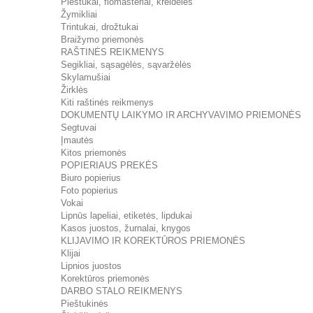
Pieštukai, flomasteriai, kreidelės
Žymikliai
Trintukai, drožtukai
Braižymo priemonės
RAŠTINĖS REIKMENYS
Segikliai, sąsagėlės, sąvaržėlės
Skylamušiai
Žirklės
Kiti raštinės reikmenys
DOKUMENTŲ LAIKYMO IR ARCHYVAVIMO PRIEMONĖS
Segtuvai
Įmautės
Kitos priemonės
POPIERIAUS PREKĖS
Biuro popierius
Foto popierius
Vokai
Lipnūs lapeliai, etiketės, lipdukai
Kasos juostos, žurnalai, knygos
KLIJAVIMO IR KOREKTŪROS PRIEMONĖS
Klijai
Lipnios juostos
Korektūros priemonės
DARBO STALO REIKMENYS
Pieštukinės