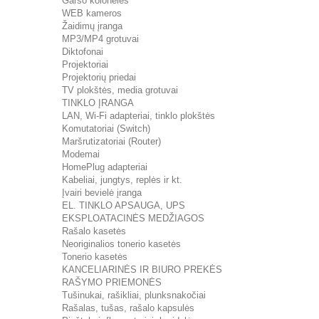
Garso kolonėlės
WEB kameros
Žaidimų įranga
MP3/MP4 grotuvai
Diktofonai
Projektoriai
Projektorių priedai
TV plokštės, media grotuvai
TINKLO ĮRANGA
LAN, Wi-Fi adapteriai, tinklo plokštės
Komutatoriai (Switch)
Maršrutizatoriai (Router)
Modemai
HomePlug adapteriai
Kabeliai, jungtys, replės ir kt.
Įvairi bevielė įranga
EL. TINKLO APSAUGA, UPS
EKSPLOATACINĖS MEDŽIAGOS
Rašalo kasetės
Neoriginalios tonerio kasetės
Tonerio kasetės
KANCELIARINĖS IR BIURO PREKĖS
RAŠYMO PRIEMONĖS
Tušinukai, rašikliai, plunksnakočiai
Rašalas, tušas, rašalo kapsulės