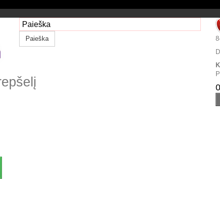
Paieška
8
D
K
P
repšelį
0