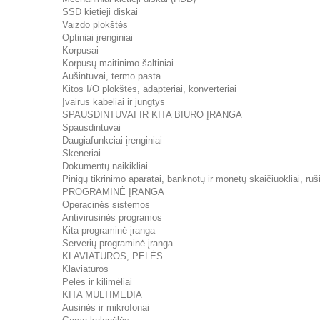
SSD kietieji diskai
Vaizdo plokštės
Optiniai įrenginiai
Korpusai
Korpusų maitinimo šaltiniai
Aušintuvai, termo pasta
Kitos I/O plokštės, adapteriai, konverteriai
Įvairūs kabeliai ir jungtys
SPAUSDINTUVAI IR KITA BIURO ĮRANGA
Spausdintuvai
Daugiafunkciai įrenginiai
Skeneriai
Dokumentų naikikliai
Pinigų tikrinimo aparatai, banknotų ir monetų skaičiuokliai, rūši
PROGRAMINĖ ĮRANGA
Operacinės sistemos
Antivirusinės programos
Kita programinė įranga
Serverių programinė įranga
KLAVIATŪROS, PELĖS
Klaviatūros
Pelės ir kilimėliai
KITA MULTIMEDIA
Ausinės ir mikrofonai