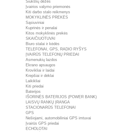
Šiukšlių dėžės
Įvairios valymo priemonės
Kiti darbo stalo reikmenys
MOKYKLINĖS PREKĖS
Sąsiuviniai
Kuprinės ir penalai
Kitos mokyklinės prekės
SKAIČIUOTUVAI
Biuro stalai ir kėdės
TELEFONAI, GPS, RADIO RYŠYS
ĮVAIRŪS TELEFONŲ PRIEDAI
Asmenukių lazdos
Ekrano apsaugos
Krovikliai ir laidai
Krepšiai ir dėklai
Laikikliai
Kiti priedai
Baterijos
IŠORINĖS BATERIJOS (POWER BANK)
LAISVŲ RANKŲ ĮRANGA
STACIONARŪS TELEFONAI
GPS
Nešiojami, automobiliniai GPS imtuvai
Įvairūs GPS priedai
ECHOLOTAI