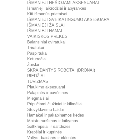
IŠMANIEJI NEŠIOJAMI AKSESUARAI
Išmanieji laikrodžiai ir apyrankės
Kiti išmanūs prietaisai
IŠMANIEJI SVEIKATINGUMO AKSESUARAI
IŠMANIEJI ŽAISLAI
IŠMANIEJI NAMAI
VAIKIŠKOS PREKĖS
Balansiniai dviratukai
Triratukai
Paspirtukai
Keturračiai
Žaislai
SKRAIDANTYS ROBOTAI (DRONAI)
RIEDŽIAI
TURIZMAS
Plaukimo aksesuarai
Palapinės ir pavėsinės
Miegmaišiai
Pripučiami čiužiniai ir kilimėliai
Stovyklavimo baldai
Hamakai ir pakabinamos kėdės
Maisto ruošimas ir laikymas
Šaltkrepšiai ir šaltdėžės
Krepšiai ir kuprinės
Valtys, baidarės ir irklentės