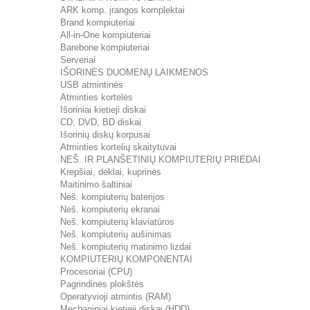
ARK komp. įrangos komplektai
Brand kompiuteriai
All-in-One kompiuteriai
Barebone kompiuteriai
Serveriai
IŠORINĖS DUOMENŲ LAIKMENOS
USB atmintinės
Atminties kortelės
Išoriniai kietieji diskai
CD, DVD, BD diskai
Išorinių diskų korpusai
Atminties kortelių skaitytuvai
NEŠ. IR PLANŠETINIŲ KOMPIUTERIŲ PRIEDAI
Krepšiai, dėklai, kuprinės
Maitinimo šaltiniai
Neš. kompiuterių baterijos
Neš. kompiuterių ekranai
Neš. kompiuterių klaviatūros
Neš. kompiuterių aušinimas
Neš. kompiuterių matinimo lizdai
KOMPIUTERIŲ KOMPONENTAI
Procesoriai (CPU)
Pagrindinės plokštės
Operatyvioji atmintis (RAM)
Mechaniniai kietieji diskai (HDD)