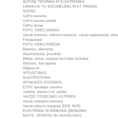
BUITINĖ TECHNIKA IR ELEKTRONIKA
LAIKIKLIAI TV, KOLONĖLĖMS IR KT. PRIEDAI
GOPRO
GoPro kameros
GoPro kamerų priedai
GoPro dronai
FOTO, VIDEO ĮRANGA
Vaizdo kameros, veiksmo kameros, vaizdo registratoriai, dron
Fotoaparatai
FOTO, VIDEO PRIEDAI
Baterijos, elementai
Akumuliatoriai, įkrovikliai
Dėklai, stovai, krepšiai foto/video technikai
Blykstės, foto lapeliai
Objektyvai
APŠVIETIMAS
ALKOTESTERIAI
APSAUGOS SISTEMOS
EZVIZ apsaugos sistema
Jutikliai, sirenos ir kt. priedai
VAIZDO STEBĖJIMO SISTEMOS
Vaizdo stebėjimo kameros
Vaizdo įrašymo įrenginiai (DVR, NVR)
ELEKTRINIAI IR RANKINIAI ĮRENGINIAI
BUITIS, SPORTAS IR LAISVALAIKIS