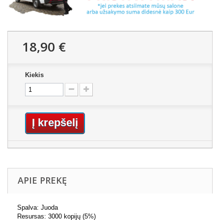
18,90 €
Kiekis
Į krepšelį
APIE PREKĘ
Spalva: Juoda
Resursas: 3000 kopijų (5%)