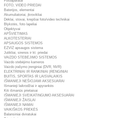
Fotoaparatai
FOTO, VIDEO PRIEDAI
Baterijos, elementai
Akumuliatoriai, įkrovikliai
Dėklai, stovai, krepšiai foto/video technikai
Blykstės, foto lapeliai
Objektyvai
APŠVIETIMAS
ALKOTESTERIAI
APSAUGOS SISTEMOS
EZVIZ apsaugos sistema
Jutikliai, sirenos ir kt. priedai
VAIZDO STEBĖJIMO SISTEMOS
Vaizdo stebėjimo kameros
Vaizdo įrašymo įrenginiai (DVR, NVR)
ELEKTRINIAI IR RANKINIAI ĮRENGINIAI
BUITIS, SPORTAS IR LAISVALAIKIS
IŠMANIEJI NEŠIOJAMI AKSESUARAI
Išmanieji laikrodžiai ir apyrankės
Kiti išmanūs prietaisai
IŠMANIEJI SVEIKATINGUMO AKSESUARAI
IŠMANIEJI ŽAISLAI
IŠMANIEJI NAMAI
VAIKIŠKOS PREKĖS
Balansiniai dviratukai