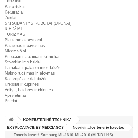
Triratukai
Paspirtukai
Keturračiai
Žaislai
SKRAIDANTYS ROBOTAI (DRONAI)
RIEDŽIAI
TURIZMAS
Plaukimo aksesuarai
Palapinės ir pavėsinės
Miegmaišiai
Pripučiami čiužiniai ir kilimėliai
Stovyklavimo baldai
Hamakai ir pakabinamos kėdės
Maisto ruošimas ir laikymas
Šaltkrepšiai ir šaltdėžės
Krepšiai ir kuprinės
Valtys, baidarės ir irklentės
Apšvietimas
Priedai
KOMPIUTERINĖ TECHNIKA
EKSPLOATACINĖS MEDŽIAGOS
Neoriginalios tonerio kasetės
Tonerio kasetė Samsung ML-1610, ML-2010 (MLT-D119S)