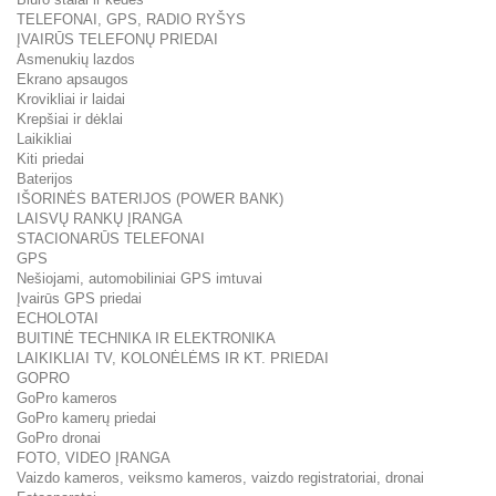
TELEFONAI, GPS, RADIO RYŠYS
ĮVAIRŪS TELEFONŲ PRIEDAI
Asmenukių lazdos
Ekrano apsaugos
Krovikliai ir laidai
Krepšiai ir dėklai
Laikikliai
Kiti priedai
Baterijos
IŠORINĖS BATERIJOS (POWER BANK)
LAISVŲ RANKŲ ĮRANGA
STACIONARŪS TELEFONAI
GPS
Nešiojami, automobiliniai GPS imtuvai
Įvairūs GPS priedai
ECHOLOTAI
BUITINĖ TECHNIKA IR ELEKTRONIKA
LAIKIKLIAI TV, KOLONĖLĖMS IR KT. PRIEDAI
GOPRO
GoPro kameros
GoPro kamerų priedai
GoPro dronai
FOTO, VIDEO ĮRANGA
Vaizdo kameros, veiksmo kameros, vaizdo registratoriai, dronai