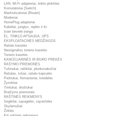
LAN, Wi-Fi adapteriai, tinklo plokštės
Komutatoriai (Switch)
Maršrutizatoriai (Router)
Modemai
HomePlug adapteriai
Kabeliai, jungtys, replės ir kt.
Įvairi bevielė įranga
EL. TINKLO APSAUGA, UPS
EKSPLOATACINĖS MEDŽIAGOS
Rašalo kasetės
Neoriginalios tonerio kasetės
Tonerio kasetės
KANCELIARINĖS IR BIURO PREKĖS
RAŠYMO PRIEMONĖS
Tušinukai, rašikliai, plunksnakočiai
Rašalas, tušas, rašalo kapsulės
Pieštukai, flomasteriai, kreidelės
Žymikliai
Trintukai, drožtukai
Braižymo priemonės
RAŠTINĖS REIKMENYS
Segikliai, sąsagėlės, sąvaržėlės
Skylamušiai
Žirklės
Kiti raštinės reikmenys