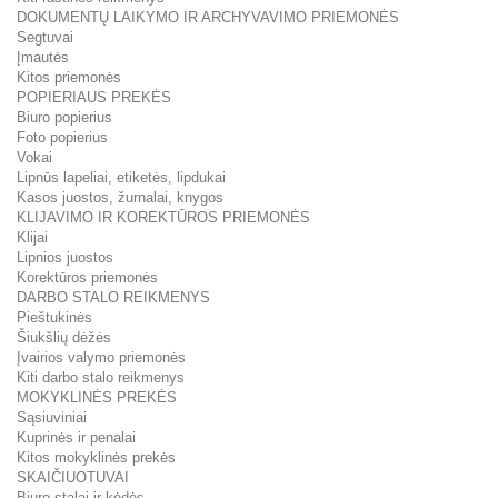
DOKUMENTŲ LAIKYMO IR ARCHYVAVIMO PRIEMONĖS
Segtuvai
Įmautės
Kitos priemonės
POPIERIAUS PREKĖS
Biuro popierius
Foto popierius
Vokai
Lipnūs lapeliai, etiketės, lipdukai
Kasos juostos, žurnalai, knygos
KLIJAVIMO IR KOREKTŪROS PRIEMONĖS
Klijai
Lipnios juostos
Korektūros priemonės
DARBO STALO REIKMENYS
Pieštukinės
Šiukšlių dėžės
Įvairios valymo priemonės
Kiti darbo stalo reikmenys
MOKYKLINĖS PREKĖS
Sąsiuviniai
Kuprinės ir penalai
Kitos mokyklinės prekės
SKAIČIUOTUVAI
Biuro stalai ir kėdės