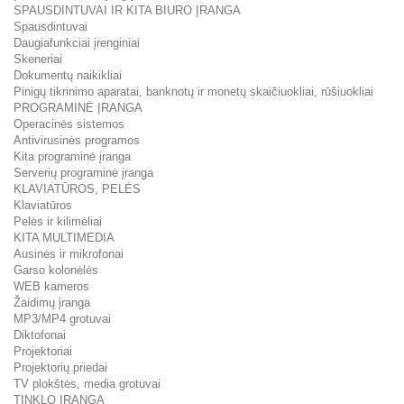
SPAUSDINTUVAI IR KITA BIURO ĮRANGA
Spausdintuvai
Daugiafunkciai įrenginiai
Skeneriai
Dokumentų naikikliai
Pinigų tikrinimo aparatai, banknotų ir monetų skaičiuokliai, rūšiuokliai
PROGRAMINĖ ĮRANGA
Operacinės sistemos
Antivirusinės programos
Kita programinė įranga
Serverių programinė įranga
KLAVIATŪROS, PELĖS
Klaviatūros
Pelės ir kilimėliai
KITA MULTIMEDIA
Ausinės ir mikrofonai
Garso kolonėlės
WEB kameros
Žaidimų įranga
MP3/MP4 grotuvai
Diktofonai
Projektoriai
Projektorių priedai
TV plokštės, media grotuvai
TINKLO ĮRANGA