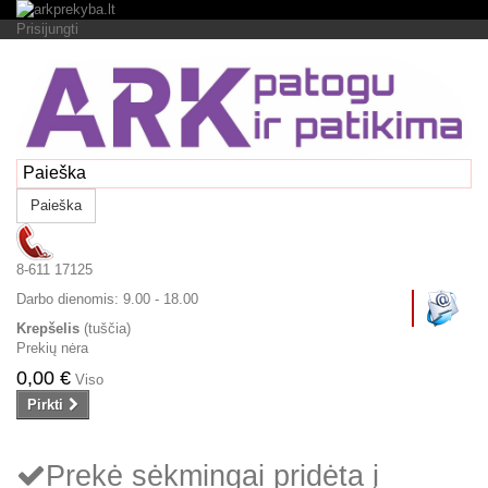
Prisijungti
Paieška
8-611 17125
Darbo dienomis:
9.00 - 18.00
Krepšelis
(tuščia)
Prekių nėra
0,00 €
Viso
Pirkti
Prekė sėkmingai pridėta į