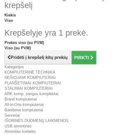
krepšelį
Kiekis
Viso
Krepšelyje yra 1 prekė.
Prekės viso (su PVM)
Viso (su PVM)
Pridėti į krepšelį kitų prekių
PIRKTI
Kategorijos
KOMPIUTERINĖ TECHNIKA
NEŠIOJAMI KOMPIUTERIAI
PLANŠETINIAI KOMPIUTERIAI
STALINIAI KOMPIUTERIAI
ARK komp. įrangos komplektai
Brand kompiuteriai
All-in-One kompiuteriai
Barebone kompiuteriai
Serveriai
IŠORINĖS DUOMENŲ LAIKMENOS
USB atmintinės
Atminties kortelės