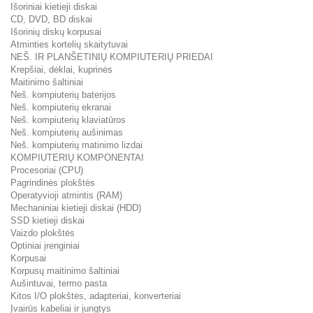
Išoriniai kietieji diskai
CD, DVD, BD diskai
Išorinių diskų korpusai
Atminties kortelių skaitytuvai
NEŠ. IR PLANŠETINIŲ KOMPIUTERIŲ PRIEDAI
Krepšiai, dėklai, kuprinės
Maitinimo šaltiniai
Neš. kompiuterių baterijos
Neš. kompiuterių ekranai
Neš. kompiuterių klaviatūros
Neš. kompiuterių aušinimas
Neš. kompiuterių matinimo lizdai
KOMPIUTERIŲ KOMPONENTAI
Procesoriai (CPU)
Pagrindinės plokštės
Operatyvioji atmintis (RAM)
Mechaniniai kietieji diskai (HDD)
SSD kietieji diskai
Vaizdo plokštės
Optiniai įrenginiai
Korpusai
Korpusų maitinimo šaltiniai
Aušintuvai, termo pasta
Kitos I/O plokštės, adapteriai, konverteriai
Įvairūs kabeliai ir jungtys