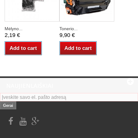
Mėlyno...
Tonerio...
2,19 €
9,90 €
Add to cart
Add to cart
NAUJIENLAIŠKIAI
Gerai