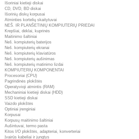
Išoriniai kietieji diskai
CD, DVD, BD diskai
Išorinių diskų korpusai
Atminties kortelių skaitytuvai
NEŠ. IR PLANŠETINIŲ KOMPIUTERIŲ PRIEDAI
Krepšiai, dėklai, kuprinės
Maitinimo šaltiniai
Neš. kompiuterių baterijos
Neš. kompiuterių ekranai
Neš. kompiuterių klaviatūros
Neš. kompiuterių aušinimas
Neš. kompiuterių matinimo lizdai
KOMPIUTERIŲ KOMPONENTAI
Procesoriai (CPU)
Pagrindinės plokštės
Operatyvioji atmintis (RAM)
Mechaniniai kietieji diskai (HDD)
SSD kietieji diskai
Vaizdo plokštės
Optiniai įrenginiai
Korpusai
Korpusų maitinimo šaltiniai
Aušintuvai, termo pasta
Kitos I/O plokštės, adapteriai, konverteriai
Įvairūs kabeliai ir jungtys