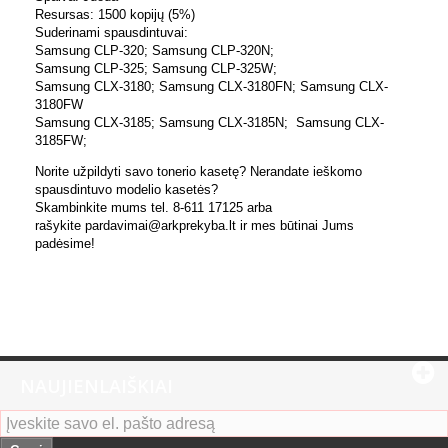
Resursas: 1500 kopijų (5%)
Suderinami spausdintuvai:
Samsung CLP-320; Samsung CLP-320N;
Samsung CLP-325; Samsung CLP-325W;
Samsung CLX-3180; Samsung CLX-3180FN; Samsung CLX-
3180FW
Samsung CLX-3185; Samsung CLX-3185N; Samsung CLX-
3185FW;
Norite užpildyti savo tonerio kasetę? Nerandate ieškomo
spausdintuvo modelio kasetės?
Skambinkite mums tel. 8-611 17125 arba
rašykite pardavimai@arkprekyba.lt ir mes būtinai Jums
padėsime!
NAUJIENLAIŠKIAI