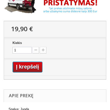
19,90 €
Kiekis
Į krepšelį
APIE PREKĘ
Spalva: Juoda