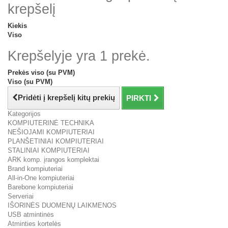
krepšelį
Kiekis
Viso
Krepšelyje yra 1 prekė.
Prekės viso (su PVM)
Viso (su PVM)
Pridėti į krepšelį kitų prekių
PIRKTI
Kategorijos
KOMPIUTERINĖ TECHNIKA
NEŠIOJAMI KOMPIUTERIAI
PLANŠETINIAI KOMPIUTERIAI
STALINIAI KOMPIUTERIAI
ARK komp. įrangos komplektai
Brand kompiuteriai
All-in-One kompiuteriai
Barebone kompiuteriai
Serveriai
IŠORINĖS DUOMENŲ LAIKMENOS
USB atmintinės
Atminties kortelės