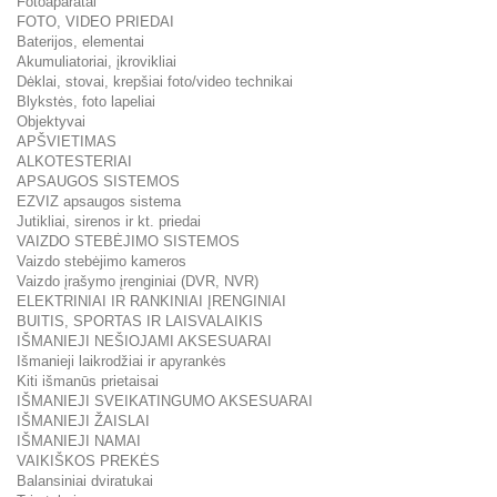
Fotoaparatai
FOTO, VIDEO PRIEDAI
Baterijos, elementai
Akumuliatoriai, įkrovikliai
Dėklai, stovai, krepšiai foto/video technikai
Blykstės, foto lapeliai
Objektyvai
APŠVIETIMAS
ALKOTESTERIAI
APSAUGOS SISTEMOS
EZVIZ apsaugos sistema
Jutikliai, sirenos ir kt. priedai
VAIZDO STEBĖJIMO SISTEMOS
Vaizdo stebėjimo kameros
Vaizdo įrašymo įrenginiai (DVR, NVR)
ELEKTRINIAI IR RANKINIAI ĮRENGINIAI
BUITIS, SPORTAS IR LAISVALAIKIS
IŠMANIEJI NEŠIOJAMI AKSESUARAI
Išmanieji laikrodžiai ir apyrankės
Kiti išmanūs prietaisai
IŠMANIEJI SVEIKATINGUMO AKSESUARAI
IŠMANIEJI ŽAISLAI
IŠMANIEJI NAMAI
VAIKIŠKOS PREKĖS
Balansiniai dviratukai