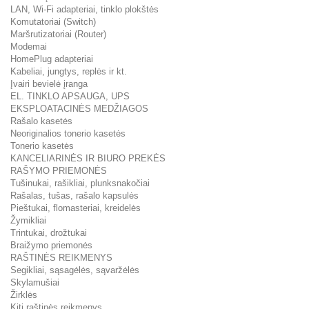
LAN, Wi-Fi adapteriai, tinklo plokštės
Komutatoriai (Switch)
Maršrutizatoriai (Router)
Modemai
HomePlug adapteriai
Kabeliai, jungtys, replės ir kt.
Įvairi bevielė įranga
EL. TINKLO APSAUGA, UPS
EKSPLOATACINĖS MEDŽIAGOS
Rašalo kasetės
Neoriginalios tonerio kasetės
Tonerio kasetės
KANCELIARINĖS IR BIURO PREKĖS
RAŠYMO PRIEMONĖS
Tušinukai, rašikliai, plunksnakočiai
Rašalas, tušas, rašalo kapsulės
Pieštukai, flomasteriai, kreidelės
Žymikliai
Trintukai, drožtukai
Braižymo priemonės
RAŠTINĖS REIKMENYS
Segikliai, sąsagėlės, sąvaržėlės
Skylamušiai
Žirklės
Kiti raštinės reikmenys