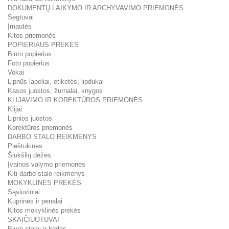
DOKUMENTŲ LAIKYMO IR ARCHYVAVIMO PRIEMONĖS
Segtuvai
Įmautės
Kitos priemonės
POPIERIAUS PREKĖS
Biuro popierius
Foto popierius
Vokai
Lipnūs lapeliai, etiketės, lipdukai
Kasos juostos, žurnalai, knygos
KLIJAVIMO IR KOREKTŪROS PRIEMONĖS
Klijai
Lipnios juostos
Korektūros priemonės
DARBO STALO REIKMENYS
Pieštukinės
Šiukšlių dėžės
Įvairios valymo priemonės
Kiti darbo stalo reikmenys
MOKYKLINĖS PREKĖS
Sąsiuviniai
Kuprinės ir penalai
Kitos mokyklinės prekės
SKAIČIUOTUVAI
Biuro stalai ir kėdės