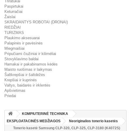
Triratukai
Paspirtukai
Keturračiai
Žaislai
SKRAIDANTYS ROBOTAI (DRONAI)
RIEDŽIAI
TURIZMAS
Plaukimo aksesuarai
Palapinės ir pavėsinės
Miegmaišiai
Pripučiami čiužiniai ir kilimėliai
Stovyklavimo baldai
Hamakai ir pakabinamos kėdės
Maisto ruošimas ir laikymas
Šaltkrepšiai ir šaltdėžės
Krepšiai ir kuprinės
Valtys, baidarės ir irklentės
Apšvietimas
Priedai
KOMPIUTERINĖ TECHNIKA
EKSPLOATACINĖS MEDŽIAGOS
Neoriginalios tonerio kasetės
Tonerio kasetė Samsung CLP-320, CLP-325, CLP-3180 (K4072S)