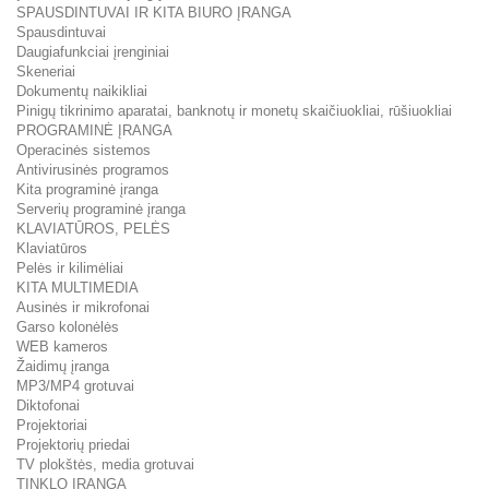
SPAUSDINTUVAI IR KITA BIURO ĮRANGA
Spausdintuvai
Daugiafunkciai įrenginiai
Skeneriai
Dokumentų naikikliai
Pinigų tikrinimo aparatai, banknotų ir monetų skaičiuokliai, rūšiuokliai
PROGRAMINĖ ĮRANGA
Operacinės sistemos
Antivirusinės programos
Kita programinė įranga
Serverių programinė įranga
KLAVIATŪROS, PELĖS
Klaviatūros
Pelės ir kilimėliai
KITA MULTIMEDIA
Ausinės ir mikrofonai
Garso kolonėlės
WEB kameros
Žaidimų įranga
MP3/MP4 grotuvai
Diktofonai
Projektoriai
Projektorių priedai
TV plokštės, media grotuvai
TINKLO ĮRANGA