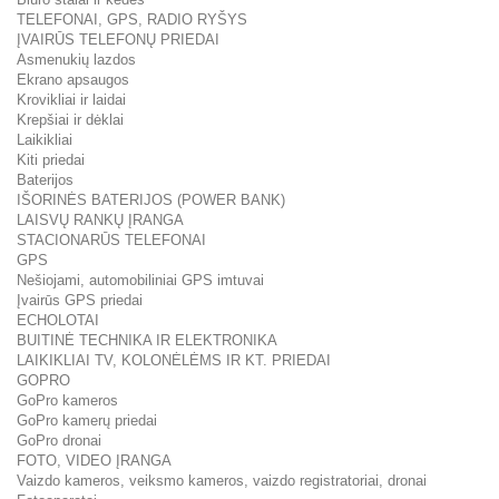
TELEFONAI, GPS, RADIO RYŠYS
ĮVAIRŪS TELEFONŲ PRIEDAI
Asmenukių lazdos
Ekrano apsaugos
Krovikliai ir laidai
Krepšiai ir dėklai
Laikikliai
Kiti priedai
Baterijos
IŠORINĖS BATERIJOS (POWER BANK)
LAISVŲ RANKŲ ĮRANGA
STACIONARŪS TELEFONAI
GPS
Nešiojami, automobiliniai GPS imtuvai
Įvairūs GPS priedai
ECHOLOTAI
BUITINĖ TECHNIKA IR ELEKTRONIKA
LAIKIKLIAI TV, KOLONĖLĖMS IR KT. PRIEDAI
GOPRO
GoPro kameros
GoPro kamerų priedai
GoPro dronai
FOTO, VIDEO ĮRANGA
Vaizdo kameros, veiksmo kameros, vaizdo registratoriai, dronai