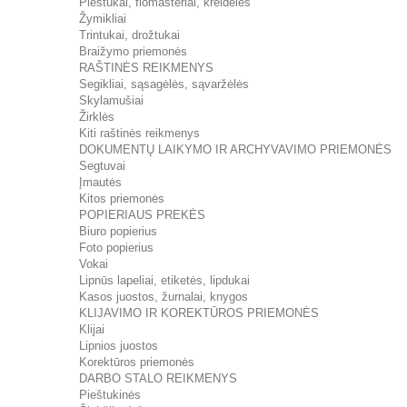
Pieštukai, flomasteriai, kreidelės
Žymikliai
Trintukai, drožtukai
Braižymo priemonės
RAŠTINĖS REIKMENYS
Segikliai, sąsagėlės, sąvaržėlės
Skylamušiai
Žirklės
Kiti raštinės reikmenys
DOKUMENTŲ LAIKYMO IR ARCHYVAVIMO PRIEMONĖS
Segtuvai
Įmautės
Kitos priemonės
POPIERIAUS PREKĖS
Biuro popierius
Foto popierius
Vokai
Lipnūs lapeliai, etiketės, lipdukai
Kasos juostos, žurnalai, knygos
KLIJAVIMO IR KOREKTŪROS PRIEMONĖS
Klijai
Lipnios juostos
Korektūros priemonės
DARBO STALO REIKMENYS
Pieštukinės