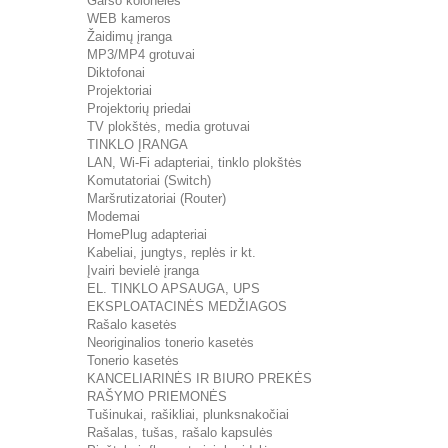
Garso kolonėlės
WEB kameros
Žaidimų įranga
MP3/MP4 grotuvai
Diktofonai
Projektoriai
Projektorių priedai
TV plokštės, media grotuvai
TINKLO ĮRANGA
LAN, Wi-Fi adapteriai, tinklo plokštės
Komutatoriai (Switch)
Maršrutizatoriai (Router)
Modemai
HomePlug adapteriai
Kabeliai, jungtys, replės ir kt.
Įvairi bevielė įranga
EL. TINKLO APSAUGA, UPS
EKSPLOATACINĖS MEDŽIAGOS
Rašalo kasetės
Neoriginalios tonerio kasetės
Tonerio kasetės
KANCELIARINĖS IR BIURO PREKĖS
RAŠYMO PRIEMONĖS
Tušinukai, rašikliai, plunksnakočiai
Rašalas, tušas, rašalo kapsulės