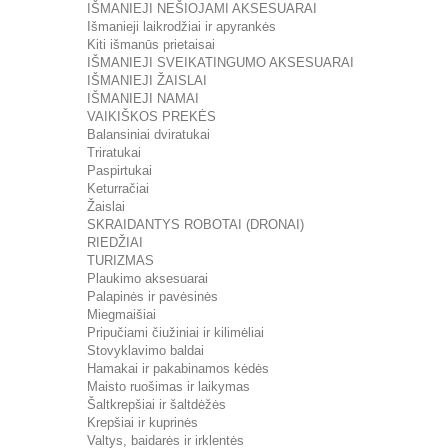
IŠMANIEJI NEŠIOJAMI AKSESUARAI
Išmanieji laikrodžiai ir apyrankės
Kiti išmanūs prietaisai
IŠMANIEJI SVEIKATINGUMO AKSESUARAI
IŠMANIEJI ŽAISLAI
IŠMANIEJI NAMAI
VAIKIŠKOS PREKĖS
Balansiniai dviratukai
Triratukai
Paspirtukai
Keturračiai
Žaislai
SKRAIDANTYS ROBOTAI (DRONAI)
RIEDŽIAI
TURIZMAS
Plaukimo aksesuarai
Palapinės ir pavėsinės
Miegmaišiai
Pripučiami čiužiniai ir kilimėliai
Stovyklavimo baldai
Hamakai ir pakabinamos kėdės
Maisto ruošimas ir laikymas
Šaltkrepšiai ir šaltdėžės
Krepšiai ir kuprinės
Valtys, baidarės ir irklentės