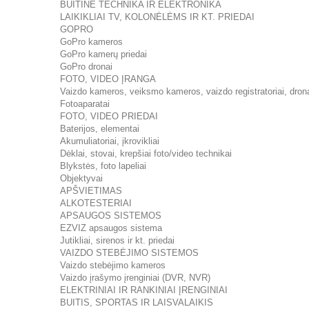
BUITINĖ TECHNIKA IR ELEKTRONIKA
LAIKIKLIAI TV, KOLONĖLĖMS IR KT. PRIEDAI
GOPRO
GoPro kameros
GoPro kamerų priedai
GoPro dronai
FOTO, VIDEO ĮRANGA
Vaizdo kameros, veiksmo kameros, vaizdo registratoriai, dron
Fotoaparatai
FOTO, VIDEO PRIEDAI
Baterijos, elementai
Akumuliatoriai, įkrovikliai
Dėklai, stovai, krepšiai foto/video technikai
Blykstės, foto lapeliai
Objektyvai
APŠVIETIMAS
ALKOTESTERIAI
APSAUGOS SISTEMOS
EZVIZ apsaugos sistema
Jutikliai, sirenos ir kt. priedai
VAIZDO STEBĖJIMO SISTEMOS
Vaizdo stebėjimo kameros
Vaizdo įrašymo įrenginiai (DVR, NVR)
ELEKTRINIAI IR RANKINIAI ĮRENGINIAI
BUITIS, SPORTAS IR LAISVALAIKIS