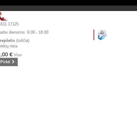
-611 17125
arbo dienomis:
9.00 - 18.00
repšelis
(tuščia)
rekių nėra
,00 €
Viso
Pirkti