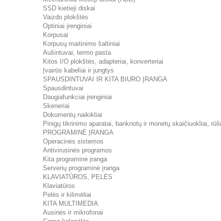
SSD kietieji diskai
Vaizdo plokštės
Optiniai įrenginiai
Korpusai
Korpusų maitinimo šaltiniai
Aušintuvai, termo pasta
Kitos I/O plokštės, adapteriai, konverteriai
Įvairūs kabeliai ir jungtys
SPAUSDINTUVAI IR KITA BIURO ĮRANGA
Spausdintuvai
Daugiafunkciai įrenginiai
Skeneriai
Dokumentų naikikliai
Pinigų tikrinimo aparatai, banknotų ir monetų skaičiuokliai, rūši
PROGRAMINĖ ĮRANGA
Operacinės sistemos
Antivirusinės programos
Kita programinė įranga
Serverių programinė įranga
KLAVIATŪROS, PELĖS
Klaviatūros
Pelės ir kilimėliai
KITA MULTIMEDIA
Ausinės ir mikrofonai