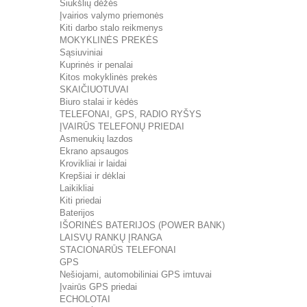
Šiukšlių dėžės
Įvairios valymo priemonės
Kiti darbo stalo reikmenys
MOKYKLINĖS PREKĖS
Sąsiuviniai
Kuprinės ir penalai
Kitos mokyklinės prekės
SKAIČIUOTUVAI
Biuro stalai ir kėdės
TELEFONAI, GPS, RADIO RYŠYS
ĮVAIRŪS TELEFONŲ PRIEDAI
Asmenukių lazdos
Ekrano apsaugos
Krovikliai ir laidai
Krepšiai ir dėklai
Laikikliai
Kiti priedai
Baterijos
IŠORINĖS BATERIJOS (POWER BANK)
LAISVŲ RANKŲ ĮRANGA
STACIONARŪS TELEFONAI
GPS
Nešiojami, automobiliniai GPS imtuvai
Įvairūs GPS priedai
ECHOLOTAI