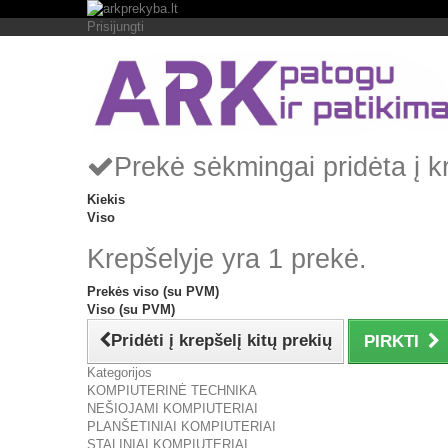
Prisijungti
Prekė sėkmingai pridėta į k
Kiekis
Viso
Krepšelyje yra 1 prekė.
Prekės viso (su PVM)
Viso (su PVM)
Pridėti į krepšelį kitų prekių
PIRKTI
Kategorijos
KOMPIUTERINĖ TECHNIKA
NEŠIOJAMI KOMPIUTERIAI
PLANŠETINIAI KOMPIUTERIAI
STALINIAI KOMPIUTERIAI