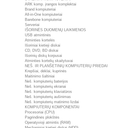
ARK komp. įrangos komplektai
Brand kompiuteriai
All-in-One kompiuteriai
Barebone kompiuteriai
Serveriai
IŠORINĖS DUOMENŲ LAIKMENOS
USB atmintinės
Atminties kortelės
Išoriniai kietieji diskai
CD, DVD, BD diskai
Išorinių diskų korpusai
Atminties kortelių skaitytuvai
NEŠ. IR PLANŠETINIŲ KOMPIUTERIŲ PRIEDAI
Krepšiai, dėklai, kuprinės
Maitinimo šaltiniai
Neš. kompiuterių baterijos
Neš. kompiuterių ekranai
Neš. kompiuterių klaviatūros
Neš. kompiuterių aušinimas
Neš. kompiuterių matinimo lizdai
KOMPIUTERIŲ KOMPONENTAI
Procesoriai (CPU)
Pagrindinės plokštės
Operatyvioji atmintis (RAM)
Mechaniniai kietieji diskai (HDD)