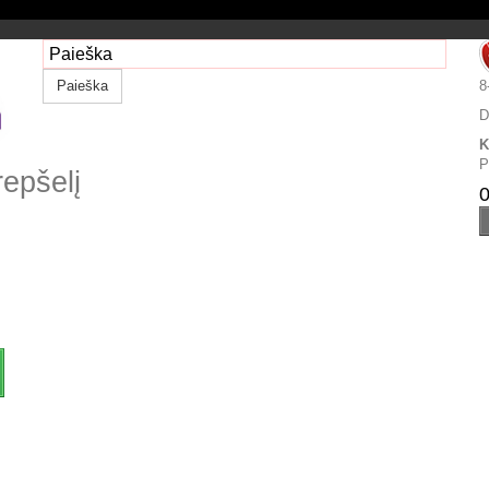
Paieška
8
D
K
P
repšelį
0