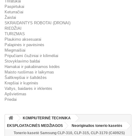
Triratukai
Paspirtukai
Keturračiai
Žaislai
SKRAIDANTYS ROBOTAI (DRONAI)
RIEDŽIAI
TURIZMAS
Plaukimo aksesuarai
Palapinės ir pavėsinės
Miegmaišiai
Pripučiami čiužiniai ir kilimėliai
Stovyklavimo baldai
Hamakai ir pakabinamos kėdės
Maisto ruošimas ir laikymas
Šaltkrepšiai ir šaltdėžės
Krepšiai ir kuprinės
Valtys, baidarės ir irklentės
Apšvietimas
Priedai
KOMPIUTERINĖ TECHNIKA
EKSPLOATACINĖS MEDŽIAGOS
Neoriginalios tonerio kasetės
Tonerio kasetė Samsung CLP-310, CLP-315, CLP-3170 (C4092S)