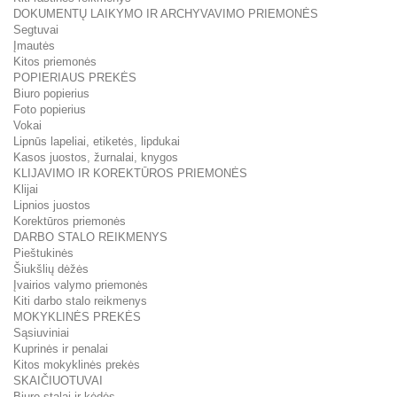
DOKUMENTŲ LAIKYMO IR ARCHYVAVIMO PRIEMONĖS
Segtuvai
Įmautės
Kitos priemonės
POPIERIAUS PREKĖS
Biuro popierius
Foto popierius
Vokai
Lipnūs lapeliai, etiketės, lipdukai
Kasos juostos, žurnalai, knygos
KLIJAVIMO IR KOREKTŪROS PRIEMONĖS
Klijai
Lipnios juostos
Korektūros priemonės
DARBO STALO REIKMENYS
Pieštukinės
Šiukšlių dėžės
Įvairios valymo priemonės
Kiti darbo stalo reikmenys
MOKYKLINĖS PREKĖS
Sąsiuviniai
Kuprinės ir penalai
Kitos mokyklinės prekės
SKAIČIUOTUVAI
Biuro stalai ir kėdės