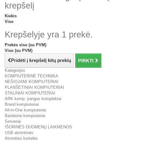
krepšelį
Kiekis
Viso
Krepšelyje yra 1 prekė.
Prekės viso (su PVM)
Viso (su PVM)
Pridėti į krepšelį kitų prekių
PIRKTI
Kategorijos
KOMPIUTERINĖ TECHNIKA
NEŠIOJAMI KOMPIUTERIAI
PLANŠETINIAI KOMPIUTERIAI
STALINIAI KOMPIUTERIAI
ARK komp. įrangos komplektai
Brand kompiuteriai
All-in-One kompiuteriai
Barebone kompiuteriai
Serveriai
IŠORINĖS DUOMENŲ LAIKMENOS
USB atmintinės
Atminties kortelės