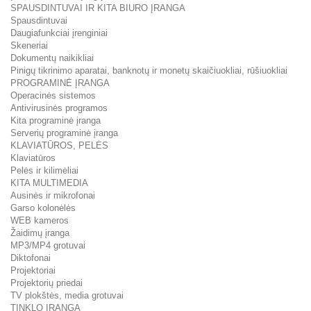
SPAUSDINTUVAI IR KITA BIURO ĮRANGA
Spausdintuvai
Daugiafunkciai įrenginiai
Skeneriai
Dokumentų naikikliai
Pinigų tikrinimo aparatai, banknotų ir monetų skaičiuokliai, rūšiuokliai
PROGRAMINĖ ĮRANGA
Operacinės sistemos
Antivirusinės programos
Kita programinė įranga
Serverių programinė įranga
KLAVIATŪROS, PELĖS
Klaviatūros
Pelės ir kilimėliai
KITA MULTIMEDIA
Ausinės ir mikrofonai
Garso kolonėlės
WEB kameros
Žaidimų įranga
MP3/MP4 grotuvai
Diktofonai
Projektoriai
Projektorių priedai
TV plokštės, media grotuvai
TINKLO ĮRANGA