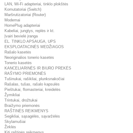
LAN, Wi-Fi adapteriai, tinklo plokštės
Komutatoriai (Switch)
Maršrutizatoriai (Router)
Modemai
HomePlug adapteriai
Kabeliai, jungtys, replės ir kt.
Įvairi bevielė įranga
EL. TINKLO APSAUGA, UPS
EKSPLOATACINĖS MEDŽIAGOS
Rašalo kasetės
Neoriginalios tonerio kasetės
Tonerio kasetės
KANCELIARINĖS IR BIURO PREKĖS
RAŠYMO PRIEMONĖS
Tušinukai, rašikliai, plunksnakočiai
Rašalas, tušas, rašalo kapsulės
Pieštukai, flomasteriai, kreidelės
Žymikliai
Trintukai, drožtukai
Braižymo priemonės
RAŠTINĖS REIKMENYS
Segikliai, sąsagėlės, sąvaržėlės
Skylamušiai
Žirklės
Kiti raštinės reikmenys