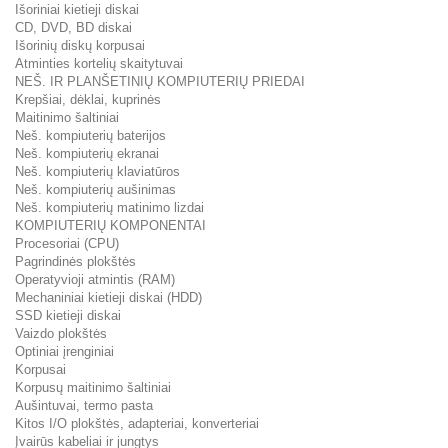
Išoriniai kietieji diskai
CD, DVD, BD diskai
Išorinių diskų korpusai
Atminties kortelių skaitytuvai
NEŠ. IR PLANŠETINIŲ KOMPIUTERIŲ PRIEDAI
Krepšiai, dėklai, kuprinės
Maitinimo šaltiniai
Neš. kompiuterių baterijos
Neš. kompiuterių ekranai
Neš. kompiuterių klaviatūros
Neš. kompiuterių aušinimas
Neš. kompiuterių matinimo lizdai
KOMPIUTERIŲ KOMPONENTAI
Procesoriai (CPU)
Pagrindinės plokštės
Operatyvioji atmintis (RAM)
Mechaniniai kietieji diskai (HDD)
SSD kietieji diskai
Vaizdo plokštės
Optiniai įrenginiai
Korpusai
Korpusų maitinimo šaltiniai
Aušintuvai, termo pasta
Kitos I/O plokštės, adapteriai, konverteriai
Įvairūs kabeliai ir jungtys