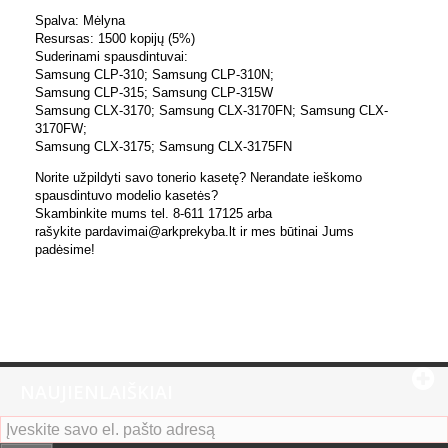
Spalva: Mėlyna
Resursas: 1500 kopijų (5%)
Suderinami spausdintuvai:
Samsung CLP-310; Samsung CLP-310N;
Samsung CLP-315; Samsung CLP-315W
Samsung CLX-3170; Samsung CLX-3170FN; Samsung CLX-
3170FW;
Samsung CLX-3175; Samsung CLX-3175FN
Norite užpildyti savo tonerio kasetę? Nerandate ieškomo
spausdintuvo modelio kasetės?
Skambinkite mums tel. 8-611 17125 arba
rašykite pardavimai@arkprekyba.lt ir mes būtinai Jums
padėsime!
NAUJIENLAIŠKIAI