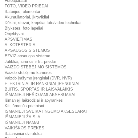
Fotoaparatai
FOTO, VIDEO PRIEDAI
Baterijos, elementai
Akumuliatoriai, įkrovikliai
Dėklai, stovai, krepšiai foto/video technikai
Blykstės, foto lapeliai
Objektyvai
APŠVIETIMAS
ALKOTESTERIAI
APSAUGOS SISTEMOS
EZVIZ apsaugos sistema
Jutikliai, sirenos ir kt. priedai
VAIZDO STEBĖJIMO SISTEMOS
Vaizdo stebėjimo kameros
Vaizdo įrašymo įrenginiai (DVR, NVR)
ELEKTRINIAI IR RANKINIAI ĮRENGINIAI
BUITIS, SPORTAS IR LAISVALAIKIS
IŠMANIEJI NEŠIOJAMI AKSESUARAI
Išmanieji laikrodžiai ir apyrankės
Kiti išmanūs prietaisai
IŠMANIEJI SVEIKATINGUMO AKSESUARAI
IŠMANIEJI ŽAISLAI
IŠMANIEJI NAMAI
VAIKIŠKOS PREKĖS
Balansiniai dviratukai