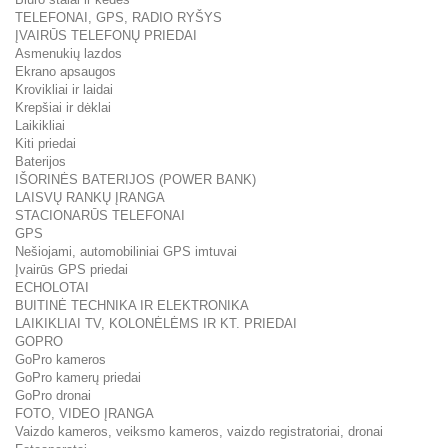
TELEFONAI, GPS, RADIO RYŠYS
ĮVAIRŪS TELEFONŲ PRIEDAI
Asmenukių lazdos
Ekrano apsaugos
Krovikliai ir laidai
Krepšiai ir dėklai
Laikikliai
Kiti priedai
Baterijos
IŠORINĖS BATERIJOS (POWER BANK)
LAISVŲ RANKŲ ĮRANGA
STACIONARŪS TELEFONAI
GPS
Nešiojami, automobiliniai GPS imtuvai
Įvairūs GPS priedai
ECHOLOTAI
BUITINĖ TECHNIKA IR ELEKTRONIKA
LAIKIKLIAI TV, KOLONĖLĖMS IR KT. PRIEDAI
GOPRO
GoPro kameros
GoPro kamerų priedai
GoPro dronai
FOTO, VIDEO ĮRANGA
Vaizdo kameros, veiksmo kameros, vaizdo registratoriai, dronai