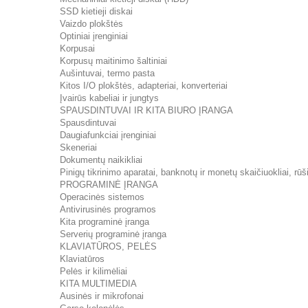
SSD kietieji diskai
Vaizdo plokštės
Optiniai įrenginiai
Korpusai
Korpusų maitinimo šaltiniai
Aušintuvai, termo pasta
Kitos I/O plokštės, adapteriai, konverteriai
Įvairūs kabeliai ir jungtys
SPAUSDINTUVAI IR KITA BIURO ĮRANGA
Spausdintuvai
Daugiafunkciai įrenginiai
Skeneriai
Dokumentų naikikliai
Pinigų tikrinimo aparatai, banknotų ir monetų skaičiuokliai, rūši
PROGRAMINĖ ĮRANGA
Operacinės sistemos
Antivirusinės programos
Kita programinė įranga
Serverių programinė įranga
KLAVIATŪROS, PELĖS
Klaviatūros
Pelės ir kilimėliai
KITA MULTIMEDIA
Ausinės ir mikrofonai