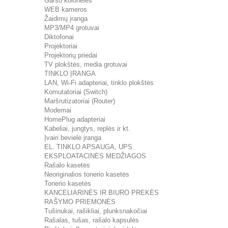
Garso kolonėlės
WEB kameros
Žaidimų įranga
MP3/MP4 grotuvai
Diktofonai
Projektoriai
Projektorių priedai
TV plokštės, media grotuvai
TINKLO ĮRANGA
LAN, Wi-Fi adapteriai, tinklo plokštės
Komutatoriai (Switch)
Maršrutizatoriai (Router)
Modemai
HomePlug adapteriai
Kabeliai, jungtys, replės ir kt.
Įvairi bevielė įranga
EL. TINKLO APSAUGA, UPS
EKSPLOATACINĖS MEDŽIAGOS
Rašalo kasetės
Neoriginalios tonerio kasetės
Tonerio kasetės
KANCELIARINĖS IR BIURO PREKĖS
RAŠYMO PRIEMONĖS
Tušinukai, rašikliai, plunksnakočiai
Rašalas, tušas, rašalo kapsulės