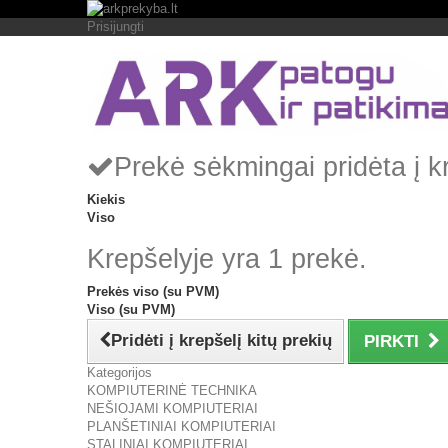
Prisijungti
Prekė sėkmingai pridėta į k
Kiekis
Viso
Krepšelyje yra 1 prekė.
Prekės viso (su PVM)
Viso (su PVM)
Pridėti į krepšelį kitų prekių
PIRKTI
Kategorijos
KOMPIUTERINĖ TECHNIKA
NEŠIOJAMI KOMPIUTERIAI
PLANŠETINIAI KOMPIUTERIAI
STALINIAI KOMPIUTERIAI