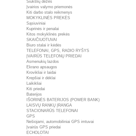
Šiukšlių dėžės
Įvairios valymo priemonės
Kiti darbo stalo reikmenys
MOKYKLINĖS PREKĖS
Sąsiuviniai
Kuprinės ir penalai
Kitos mokyklinės prekės
SKAIČIUOTUVAI
Biuro stalai ir kėdės
TELEFONAI, GPS, RADIO RYŠYS
ĮVAIRŪS TELEFONŲ PRIEDAI
Asmenukių lazdos
Ekrano apsaugos
Krovikliai ir laidai
Krepšiai ir dėklai
Laikikliai
Kiti priedai
Baterijos
IŠORINĖS BATERIJOS (POWER BANK)
LAISVŲ RANKŲ ĮRANGA
STACIONARŪS TELEFONAI
GPS
Nešiojami, automobiliniai GPS imtuvai
Įvairūs GPS priedai
ECHOLOTAI