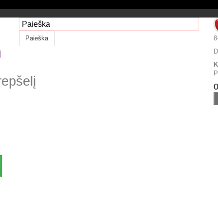
Paieška
8
D
K
P
repšelį
0