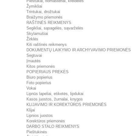
Pieštukai, flomasteriai, kreidelės
Žymikliai
Trintukai, drožtukai
Braižymo priemonės
RAŠTINĖS REIKMENYS
Segikliai, sąsagėlės, sąvaržėlės
Skylamušiai
Žirklės
Kiti raštinės reikmenys
DOKUMENTŲ LAIKYMO IR ARCHYVAVIMO PRIEMONĖS
Segtuvai
Įmautės
Kitos priemonės
POPIERIAUS PREKĖS
Biuro popierius
Foto popierius
Vokai
Lipnūs lapeliai, etiketės, lipdukai
Kasos juostos, žurnalai, knygos
KLIJAVIMO IR KOREKTŪROS PRIEMONĖS
Klijai
Lipnios juostos
Korektūros priemonės
DARBO STALO REIKMENYS
Pieštukinės