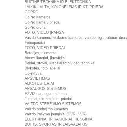
BUITINĖ TECHNIKA IR ELEKTRONIKA
LAIKIKLIAI TV, KOLONĖLĖMS IR KT. PRIEDAI
GOPRO
GoPro kameros
GoPro kamerų priedai
GoPro dronai
FOTO, VIDEO ĮRANGA
Vaizdo kameros, veiksmo kameros, vaizdo registratoriai, dron
Fotoaparatai
FOTO, VIDEO PRIEDAI
Baterijos, elementai
Akumuliatoriai, įkrovikliai
Dėklai, stovai, krepšiai foto/video technikai
Blykstės, foto lapeliai
Objektyvai
APŠVIETIMAS
ALKOTESTERIAI
APSAUGOS SISTEMOS
EZVIZ apsaugos sistema
Jutikliai, sirenos ir kt. priedai
VAIZDO STEBĖJIMO SISTEMOS
Vaizdo stebėjimo kameros
Vaizdo įrašymo įrenginiai (DVR, NVR)
ELEKTRINIAI IR RANKINIAI ĮRENGINIAI
BUITIS, SPORTAS IR LAISVALAIKIS