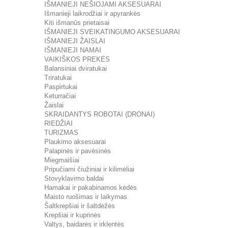
IŠMANIEJI NEŠIOJAMI AKSESUARAI
Išmanieji laikrodžiai ir apyrankės
Kiti išmanūs prietaisai
IŠMANIEJI SVEIKATINGUMO AKSESUARAI
IŠMANIEJI ŽAISLAI
IŠMANIEJI NAMAI
VAIKIŠKOS PREKĖS
Balansiniai dviratukai
Triratukai
Paspirtukai
Keturračiai
Žaislai
SKRAIDANTYS ROBOTAI (DRONAI)
RIEDŽIAI
TURIZMAS
Plaukimo aksesuarai
Palapinės ir pavėsinės
Miegmaišiai
Pripučiami čiužiniai ir kilimėliai
Stovyklavimo baldai
Hamakai ir pakabinamos kėdės
Maisto ruošimas ir laikymas
Šaltkrepšiai ir šaltdėžės
Krepšiai ir kuprinės
Valtys, baidarės ir irklentės