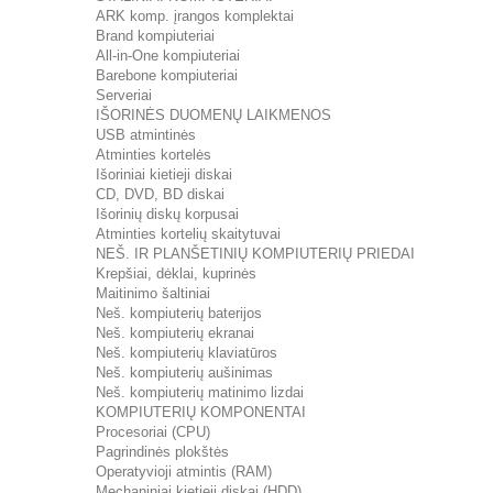
ARK komp. įrangos komplektai
Brand kompiuteriai
All-in-One kompiuteriai
Barebone kompiuteriai
Serveriai
IŠORINĖS DUOMENŲ LAIKMENOS
USB atmintinės
Atminties kortelės
Išoriniai kietieji diskai
CD, DVD, BD diskai
Išorinių diskų korpusai
Atminties kortelių skaitytuvai
NEŠ. IR PLANŠETINIŲ KOMPIUTERIŲ PRIEDAI
Krepšiai, dėklai, kuprinės
Maitinimo šaltiniai
Neš. kompiuterių baterijos
Neš. kompiuterių ekranai
Neš. kompiuterių klaviatūros
Neš. kompiuterių aušinimas
Neš. kompiuterių matinimo lizdai
KOMPIUTERIŲ KOMPONENTAI
Procesoriai (CPU)
Pagrindinės plokštės
Operatyvioji atmintis (RAM)
Mechaniniai kietieji diskai (HDD)