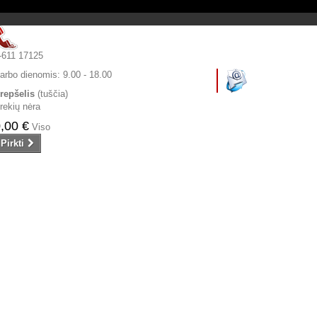
-611 17125
arbo dienomis:
9.00 - 18.00
repšelis
(tuščia)
rekių nėra
,00 €
Viso
Pirkti