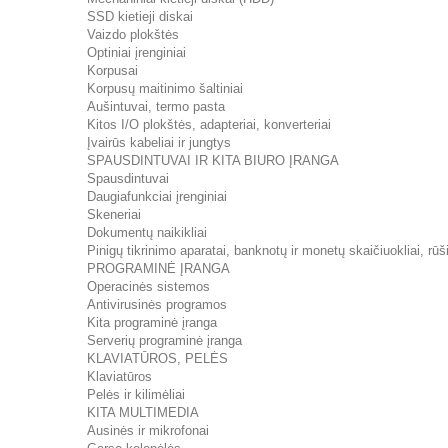
SSD kietieji diskai
Vaizdo plokštės
Optiniai įrenginiai
Korpusai
Korpusų maitinimo šaltiniai
Aušintuvai, termo pasta
Kitos I/O plokštės, adapteriai, konverteriai
Įvairūs kabeliai ir jungtys
SPAUSDINTUVAI IR KITA BIURO ĮRANGA
Spausdintuvai
Daugiafunkciai įrenginiai
Skeneriai
Dokumentų naikikliai
Pinigų tikrinimo aparatai, banknotų ir monetų skaičiuokliai, rūši
PROGRAMINĖ ĮRANGA
Operacinės sistemos
Antivirusinės programos
Kita programinė įranga
Serverių programinė įranga
KLAVIATŪROS, PELĖS
Klaviatūros
Pelės ir kilimėliai
KITA MULTIMEDIA
Ausinės ir mikrofonai