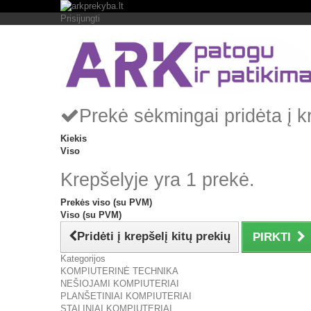
Prisijungti
Prekė sėkmingai pridėta į k
Kiekis
Viso
Krepšelyje yra 1 prekė.
Prekės viso (su PVM)
Viso (su PVM)
Pridėti į krepšelį kitų prekių
PIRKTI
Kategorijos
KOMPIUTERINĖ TECHNIKA
NEŠIOJAMI KOMPIUTERIAI
PLANŠETINIAI KOMPIUTERIAI
STALINIAI KOMPIUTERIAI