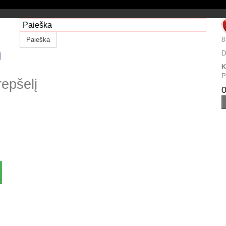
Paieška
8
D
K
P
repšelį
0