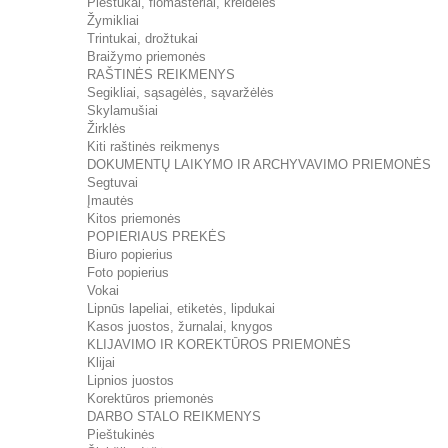
Pieštukai, flomasteriai, kreidelės
Žymikliai
Trintukai, drožtukai
Braižymo priemonės
RAŠTINĖS REIKMENYS
Segikliai, sąsagėlės, sąvaržėlės
Skylamušiai
Žirklės
Kiti raštinės reikmenys
DOKUMENTŲ LAIKYMO IR ARCHYVAVIMO PRIEMONĖS
Segtuvai
Įmautės
Kitos priemonės
POPIERIAUS PREKĖS
Biuro popierius
Foto popierius
Vokai
Lipnūs lapeliai, etiketės, lipdukai
Kasos juostos, žurnalai, knygos
KLIJAVIMO IR KOREKTŪROS PRIEMONĖS
Klijai
Lipnios juostos
Korektūros priemonės
DARBO STALO REIKMENYS
Pieštukinės