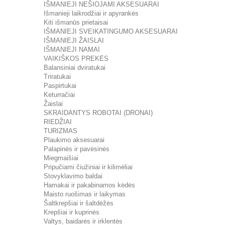
IŠMANIEJI NEŠIOJAMI AKSESUARAI
Išmanieji laikrodžiai ir apyrankės
Kiti išmanūs prietaisai
IŠMANIEJI SVEIKATINGUMO AKSESUARAI
IŠMANIEJI ŽAISLAI
IŠMANIEJI NAMAI
VAIKIŠKOS PREKĖS
Balansiniai dviratukai
Triratukai
Paspirtukai
Keturračiai
Žaislai
SKRAIDANTYS ROBOTAI (DRONAI)
RIEDŽIAI
TURIZMAS
Plaukimo aksesuarai
Palapinės ir pavėsinės
Miegmaišiai
Pripučiami čiužiniai ir kilimėliai
Stovyklavimo baldai
Hamakai ir pakabinamos kėdės
Maisto ruošimas ir laikymas
Šaltkrepšiai ir šaltdėžės
Krepšiai ir kuprinės
Valtys, baidarės ir irklentės