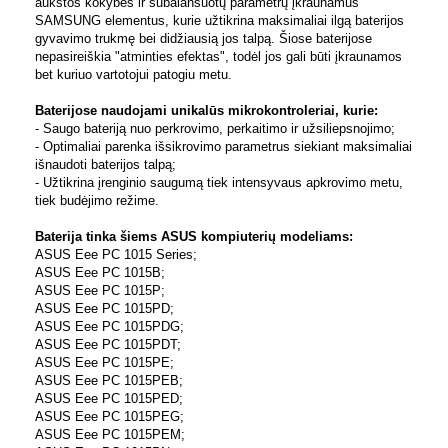
aukštos kokybės ir subalansuotų parametrų įkraunamus
SAMSUNG elementus, kurie užtikrina maksimaliai ilgą baterijos
gyvavimo trukmę bei didžiausią jos talpą. Šiose baterijose
nepasireiškia "atminties efektas", todėl jos gali būti įkraunamos
bet kuriuo vartotojui patogiu metu.
Baterijose naudojami unikalūs mikrokontroleriai, kurie:
- Saugo bateriją nuo perkrovimo, perkaitimo ir užsiliepsnojimo;
- Optimaliai parenka išsikrovimo parametrus siekiant maksimaliai
išnaudoti baterijos talpą;
- Užtikrina įrenginio saugumą tiek intensyvaus apkrovimo metu,
tiek budėjimo režime.
Baterija tinka šiems ASUS kompiuterių modeliams:
ASUS Eee PC 1015 Series;
ASUS Eee PC 1015B;
ASUS Eee PC 1015P;
ASUS Eee PC 1015PD;
ASUS Eee PC 1015PDG;
ASUS Eee PC 1015PDT;
ASUS Eee PC 1015PE;
ASUS Eee PC 1015PEB;
ASUS Eee PC 1015PED;
ASUS Eee PC 1015PEG;
ASUS Eee PC 1015PEM;