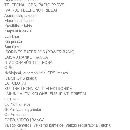
TELEFONAI, GPS, RADIO RYŠYS
ĮVAIRŪS TELEFONŲ PRIEDAI
Asmenukių lazdos
Ekrano apsaugos
Krovikliai ir laidai
Krepšiai ir dėklai
Laikikliai
Kiti priedai
Baterijos
IŠORINĖS BATERIJOS (POWER BANK)
LAISVŲ RANKŲ ĮRANGA
STACIONARŪS TELEFONAI
GPS
Nešiojami, automobiliniai GPS imtuvai
Įvairūs GPS priedai
ECHOLOTAI
BUITINĖ TECHNIKA IR ELEKTRONIKA
LAIKIKLIAI TV, KOLONĖLĖMS IR KT. PRIEDAI
GOPRO
GoPro kameros
GoPro kamerų priedai
GoPro dronai
FOTO, VIDEO ĮRANGA
Vaizdo kameros, veiksmo kameros, vaizdo registratoriai, dronai