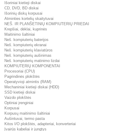
Išoriniai kietieji diskai
CD, DVD, BD diskai
Išorinių diskų korpusai
Atminties kortelių skaitytuvai
NEŠ. IR PLANŠETINIŲ KOMPIUTERIŲ PRIEDAI
Krepšiai, dėklai, kuprinės
Maitinimo šaltiniai
Neš. kompiuterių baterijos
Neš. kompiuterių ekranai
Neš. kompiuterių klaviatūros
Neš. kompiuterių aušinimas
Neš. kompiuterių matinimo lizdai
KOMPIUTERIŲ KOMPONENTAI
Procesoriai (CPU)
Pagrindinės plokštės
Operatyvioji atmintis (RAM)
Mechaniniai kietieji diskai (HDD)
SSD kietieji diskai
Vaizdo plokštės
Optiniai įrenginiai
Korpusai
Korpusų maitinimo šaltiniai
Aušintuvai, termo pasta
Kitos I/O plokštės, adapteriai, konverteriai
Įvairūs kabeliai ir jungtys