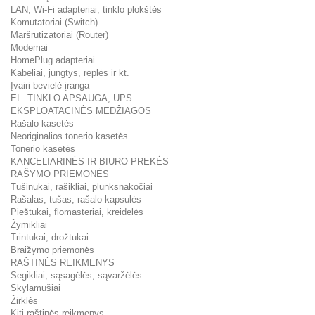
LAN, Wi-Fi adapteriai, tinklo plokštės
Komutatoriai (Switch)
Maršrutizatoriai (Router)
Modemai
HomePlug adapteriai
Kabeliai, jungtys, replės ir kt.
Įvairi bevielė įranga
EL. TINKLO APSAUGA, UPS
EKSPLOATACINĖS MEDŽIAGOS
Rašalo kasetės
Neoriginalios tonerio kasetės
Tonerio kasetės
KANCELIARINĖS IR BIURO PREKĖS
RAŠYMO PRIEMONĖS
Tušinukai, rašikliai, plunksnakočiai
Rašalas, tušas, rašalo kapsulės
Pieštukai, flomasteriai, kreidelės
Žymikliai
Trintukai, drožtukai
Braižymo priemonės
RAŠTINĖS REIKMENYS
Segikliai, sąsagėlės, sąvaržėlės
Skylamušiai
Žirklės
Kiti raštinės reikmenys