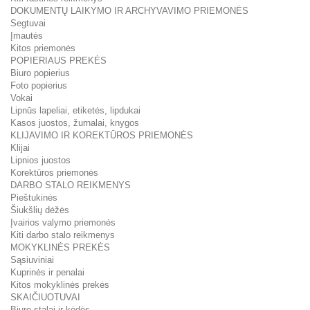
DOKUMENTŲ LAIKYMO IR ARCHYVAVIMO PRIEMONĖS
Segtuvai
Įmautės
Kitos priemonės
POPIERIAUS PREKĖS
Biuro popierius
Foto popierius
Vokai
Lipnūs lapeliai, etiketės, lipdukai
Kasos juostos, žurnalai, knygos
KLIJAVIMO IR KOREKTŪROS PRIEMONĖS
Klijai
Lipnios juostos
Korektūros priemonės
DARBO STALO REIKMENYS
Pieštukinės
Šiukšlių dėžės
Įvairios valymo priemonės
Kiti darbo stalo reikmenys
MOKYKLINĖS PREKĖS
Sąsiuviniai
Kuprinės ir penalai
Kitos mokyklinės prekės
SKAIČIUOTUVAI
Biuro stalai ir kėdės