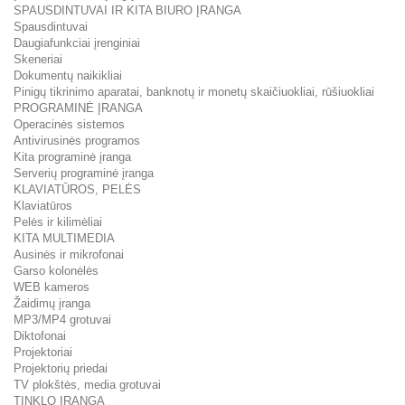
SPAUSDINTUVAI IR KITA BIURO ĮRANGA
Spausdintuvai
Daugiafunkciai įrenginiai
Skeneriai
Dokumentų naikikliai
Pinigų tikrinimo aparatai, banknotų ir monetų skaičiuokliai, rūšiuokliai
PROGRAMINĖ ĮRANGA
Operacinės sistemos
Antivirusinės programos
Kita programinė įranga
Serverių programinė įranga
KLAVIATŪROS, PELĖS
Klaviatūros
Pelės ir kilimėliai
KITA MULTIMEDIA
Ausinės ir mikrofonai
Garso kolonėlės
WEB kameros
Žaidimų įranga
MP3/MP4 grotuvai
Diktofonai
Projektoriai
Projektorių priedai
TV plokštės, media grotuvai
TINKLO ĮRANGA