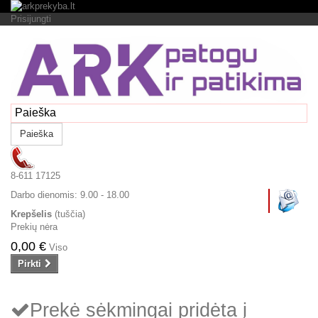
Prisijungti
Paieška
8-611 17125
Darbo dienomis:
9.00 - 18.00
Krepšelis
(tuščia)
Prekių nėra
0,00 €
Viso
Pirkti
Prekė sėkmingai pridėta į