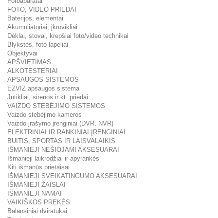
Fotoaparatai
FOTO, VIDEO PRIEDAI
Baterijos, elementai
Akumuliatoriai, įkrovikliai
Dėklai, stovai, krepšiai foto/video technikai
Blykstės, foto lapeliai
Objektyvai
APŠVIETIMAS
ALKOTESTERIAI
APSAUGOS SISTEMOS
EZVIZ apsaugos sistema
Jutikliai, sirenos ir kt. priedai
VAIZDO STEBĖJIMO SISTEMOS
Vaizdo stebėjimo kameros
Vaizdo įrašymo įrenginiai (DVR, NVR)
ELEKTRINIAI IR RANKINIAI ĮRENGINIAI
BUITIS, SPORTAS IR LAISVALAIKIS
IŠMANIEJI NEŠIOJAMI AKSESUARAI
Išmanieji laikrodžiai ir apyrankės
Kiti išmanūs prietaisai
IŠMANIEJI SVEIKATINGUMO AKSESUARAI
IŠMANIEJI ŽAISLAI
IŠMANIEJI NAMAI
VAIKIŠKOS PREKĖS
Balansiniai dviratukai