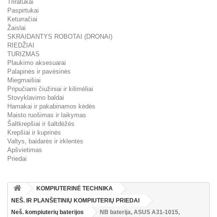
Triratukai
Paspirtukai
Keturračiai
Žaislai
SKRAIDANTYS ROBOTAI (DRONAI)
RIEDŽIAI
TURIZMAS
Plaukimo aksesuarai
Palapinės ir pavėsinės
Miegmaišiai
Pripučiami čiužiniai ir kilimėliai
Stovyklavimo baldai
Hamakai ir pakabinamos kėdės
Maisto ruošimas ir laikymas
Šaltkrepšiai ir šaltdėžės
Krepšiai ir kuprinės
Valtys, baidarės ir irklentės
Apšvietimas
Priedai
KOMPIUTERINĖ TECHNIKA
NEŠ. IR PLANŠETINIŲ KOMPIUTERIŲ PRIEDAI
Neš. kompiuterių baterijos
NB baterija, ASUS A31-1015,