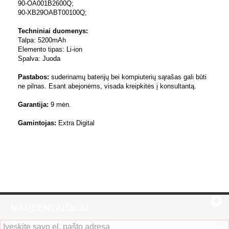
90-OA001B2600Q;
90-XB29OABT00100Q;
Techniniai duomenys:
Talpa: 5200mAh
Elemento tipas: Li-ion
Spalva: Juoda
Pastabos:
suderinamų baterijų bei kompiuterių sąrašas gali būti
ne pilnas. Esant abejonėms, visada kreipkitės į konsultantą.
Garantija:
9 mėn.
Gamintojas:
Extra Digital
NAUJIENLAIŠKIAI