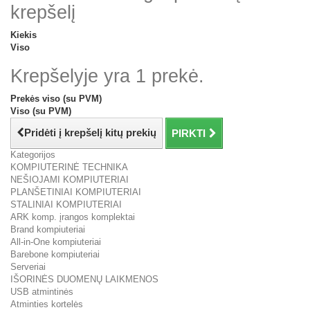
krepšelį
Kiekis
Viso
Krepšelyje yra 1 prekė.
Prekės viso (su PVM)
Viso (su PVM)
Pridėti į krepšelį kitų prekių
PIRKTI
Kategorijos
KOMPIUTERINĖ TECHNIKA
NEŠIOJAMI KOMPIUTERIAI
PLANŠETINIAI KOMPIUTERIAI
STALINIAI KOMPIUTERIAI
ARK komp. įrangos komplektai
Brand kompiuteriai
All-in-One kompiuteriai
Barebone kompiuteriai
Serveriai
IŠORINĖS DUOMENŲ LAIKMENOS
USB atmintinės
Atminties kortelės