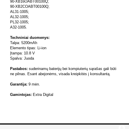
90-XB16OABT00100Q;
90-XB2COABT00100Q;
AL31-1005;
AL32-1005;
PL32-1005;
A32-1005.
Techniniai duomenys:
Talpa: 5200mAh
Elemento tipas: Li-ion
Įtampa: 10.8 V
Spalva: Juoda
Pastabos:
suderinamų baterijų bei kompiuterių sąrašas gali būti
ne pilnas. Esant abejonėms, visada kreipkitės į konsultantą.
Garantija:
9 mėn.
Gamintojas:
Extra Digital