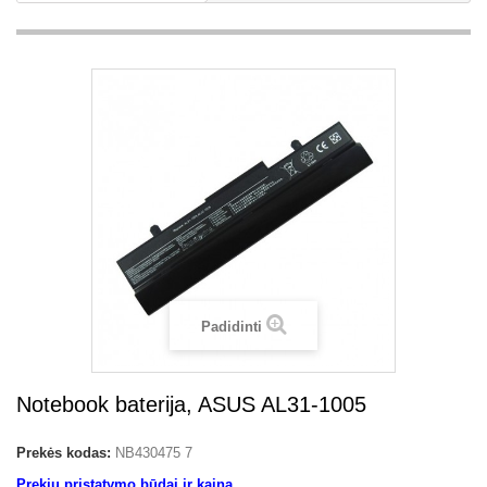
Padidinti
Notebook baterija, ASUS AL31-1005
Prekės kodas:
NB430475 7
Prekių pristatymo būdai ir kaina