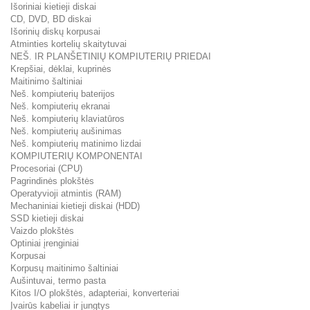
Išoriniai kietieji diskai
CD, DVD, BD diskai
Išorinių diskų korpusai
Atminties kortelių skaitytuvai
NEŠ. IR PLANŠETINIŲ KOMPIUTERIŲ PRIEDAI
Krepšiai, dėklai, kuprinės
Maitinimo šaltiniai
Neš. kompiuterių baterijos
Neš. kompiuterių ekranai
Neš. kompiuterių klaviatūros
Neš. kompiuterių aušinimas
Neš. kompiuterių matinimo lizdai
KOMPIUTERIŲ KOMPONENTAI
Procesoriai (CPU)
Pagrindinės plokštės
Operatyvioji atmintis (RAM)
Mechaniniai kietieji diskai (HDD)
SSD kietieji diskai
Vaizdo plokštės
Optiniai įrenginiai
Korpusai
Korpusų maitinimo šaltiniai
Aušintuvai, termo pasta
Kitos I/O plokštės, adapteriai, konverteriai
Įvairūs kabeliai ir jungtys