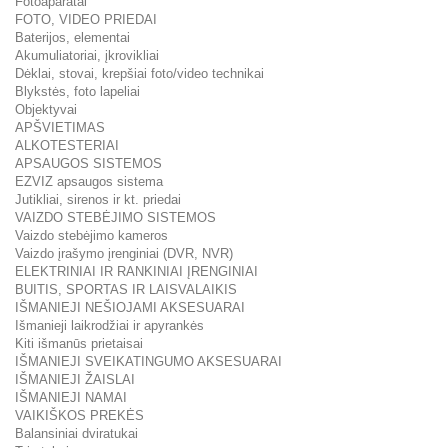
Fotoaparatai
FOTO, VIDEO PRIEDAI
Baterijos, elementai
Akumuliatoriai, įkrovikliai
Dėklai, stovai, krepšiai foto/video technikai
Blykstės, foto lapeliai
Objektyvai
APŠVIETIMAS
ALKOTESTERIAI
APSAUGOS SISTEMOS
EZVIZ apsaugos sistema
Jutikliai, sirenos ir kt. priedai
VAIZDO STEBĖJIMO SISTEMOS
Vaizdo stebėjimo kameros
Vaizdo įrašymo įrenginiai (DVR, NVR)
ELEKTRINIAI IR RANKINIAI ĮRENGINIAI
BUITIS, SPORTAS IR LAISVALAIKIS
IŠMANIEJI NEŠIOJAMI AKSESUARAI
Išmanieji laikrodžiai ir apyrankės
Kiti išmanūs prietaisai
IŠMANIEJI SVEIKATINGUMO AKSESUARAI
IŠMANIEJI ŽAISLAI
IŠMANIEJI NAMAI
VAIKIŠKOS PREKĖS
Balansiniai dviratukai