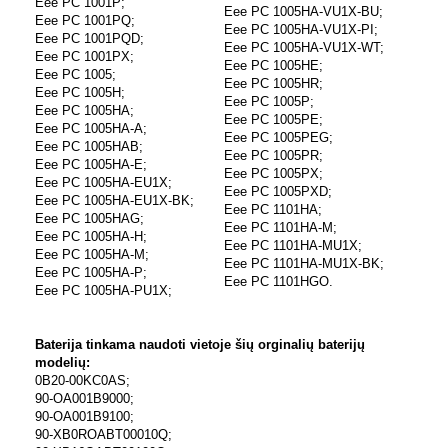
Eee PC 1001P;
Eee PC 1005HA-VU1X-BU;
Eee PC 1001PQ;
Eee PC 1005HA-VU1X-PI;
Eee PC 1001PQD;
Eee PC 1005HA-VU1X-WT;
Eee PC 1001PX;
Eee PC 1005HE;
Eee PC 1005;
Eee PC 1005HR;
Eee PC 1005H;
Eee PC 1005P;
Eee PC 1005HA;
Eee PC 1005PE;
Eee PC 1005HA-A;
Eee PC 1005PEG;
Eee PC 1005HAB;
Eee PC 1005PR;
Eee PC 1005HA-E;
Eee PC 1005PX;
Eee PC 1005HA-EU1X;
Eee PC 1005PXD;
Eee PC 1005HA-EU1X-BK;
Eee PC 1101HA;
Eee PC 1005HAG;
Eee PC 1101HA-M;
Eee PC 1005HA-H;
Eee PC 1101HA-MU1X;
Eee PC 1005HA-M;
Eee PC 1101HA-MU1X-BK;
Eee PC 1005HA-P;
Eee PC 1101HGO.
Eee PC 1005HA-PU1X;
Baterija tinkama naudoti vietoje šių orginalių baterijų
modelių:
0B20-00KC0AS;
90-OA001B9000;
90-OA001B9100;
90-XB0ROABT00010Q;