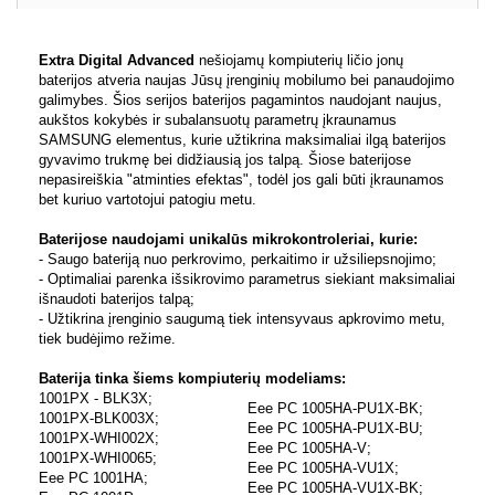
Extra Digital Advanced
nešiojamų kompiuterių ličio jonų
baterijos atveria naujas Jūsų įrenginių mobilumo bei panaudojimo
galimybes. Šios serijos baterijos pagamintos naudojant naujus,
aukštos kokybės ir subalansuotų parametrų įkraunamus
SAMSUNG elementus, kurie užtikrina maksimaliai ilgą baterijos
gyvavimo trukmę bei didžiausią jos talpą. Šiose baterijose
nepasireiškia "atminties efektas", todėl jos gali būti įkraunamos
bet kuriuo vartotojui patogiu metu.
Baterijose naudojami unikalūs mikrokontroleriai, kurie:
- Saugo bateriją nuo perkrovimo, perkaitimo ir užsiliepsnojimo;
- Optimaliai parenka išsikrovimo parametrus siekiant maksimaliai
išnaudoti baterijos talpą;
- Užtikrina įrenginio saugumą tiek intensyvaus apkrovimo metu,
tiek budėjimo režime.
Baterija tinka šiems kompiuterių modeliams:
1001PX - BLK3X;
Eee PC 1005HA-PU1X-BK;
1001PX-BLK003X;
Eee PC 1005HA-PU1X-BU;
1001PX-WHI002X;
Eee PC 1005HA-V;
1001PX-WHI0065;
Eee PC 1005HA-VU1X;
Eee PC 1001HA;
Eee PC 1005HA-VU1X-BK;