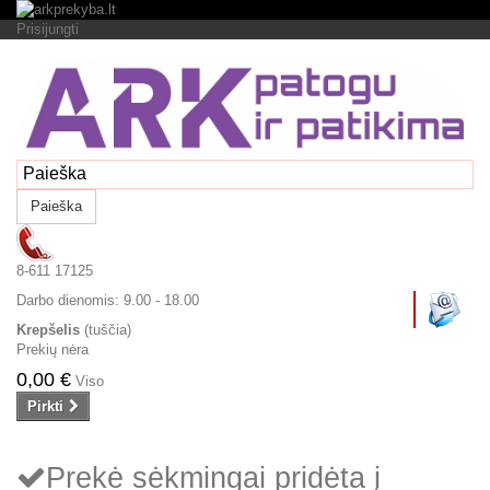
Prisijungti
Paieška
8-611 17125
Darbo dienomis:
9.00 - 18.00
Krepšelis
(tuščia)
Prekių nėra
0,00 €
Viso
Pirkti
Prekė sėkmingai pridėta į