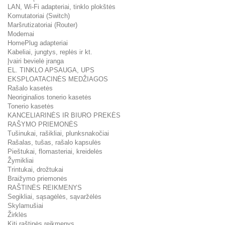
LAN, Wi-Fi adapteriai, tinklo plokštės
Komutatoriai (Switch)
Maršrutizatoriai (Router)
Modemai
HomePlug adapteriai
Kabeliai, jungtys, replės ir kt.
Įvairi bevielė įranga
EL. TINKLO APSAUGA, UPS
EKSPLOATACINĖS MEDŽIAGOS
Rašalo kasetės
Neoriginalios tonerio kasetės
Tonerio kasetės
KANCELIARINĖS IR BIURO PREKĖS
RAŠYMO PRIEMONĖS
Tušinukai, rašikliai, plunksnakočiai
Rašalas, tušas, rašalo kapsulės
Pieštukai, flomasteriai, kreidelės
Žymikliai
Trintukai, drožtukai
Braižymo priemonės
RAŠTINĖS REIKMENYS
Segikliai, sąsagėlės, sąvaržėlės
Skylamušiai
Žirklės
Kiti raštinės reikmenys