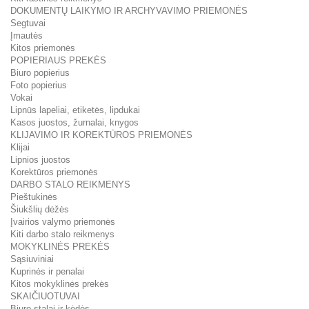
DOKUMENTŲ LAIKYMO IR ARCHYVAVIMO PRIEMONĖS
Segtuvai
Įmautės
Kitos priemonės
POPIERIAUS PREKĖS
Biuro popierius
Foto popierius
Vokai
Lipnūs lapeliai, etiketės, lipdukai
Kasos juostos, žurnalai, knygos
KLIJAVIMO IR KOREKTŪROS PRIEMONĖS
Klijai
Lipnios juostos
Korektūros priemonės
DARBO STALO REIKMENYS
Pieštukinės
Šiukšlių dėžės
Įvairios valymo priemonės
Kiti darbo stalo reikmenys
MOKYKLINĖS PREKĖS
Sąsiuviniai
Kuprinės ir penalai
Kitos mokyklinės prekės
SKAIČIUOTUVAI
Biuro stalai ir kėdės