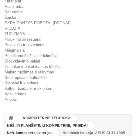
Triratukai
Paspirtukai
Keturračiai
Žaislai
SKRAIDANTYS ROBOTAI (DRONAI)
RIEDŽIAI
TURIZMAS
Plaukimo aksesuarai
Palapinės ir pavėsinės
Miegmaišiai
Pripučiami čiužiniai ir kilimėliai
Stovyklavimo baldai
Hamakai ir pakabinamos kėdės
Maisto ruošimas ir laikymas
Šaltkrepšiai ir šaltdėžės
Krepšiai ir kuprinės
Valtys, baidarės ir irklentės
Apšvietimas
Priedai
KOMPIUTERINĖ TECHNIKA
NEŠ. IR PLANŠETINIŲ KOMPIUTERIŲ PRIEDAI
Neš. kompiuterių baterijos
Notebook baterija, ASUS AL31-1005