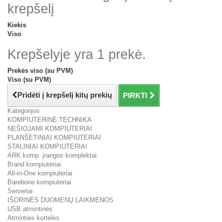
krepšelį
Kiekis
Viso
Krepšelyje yra 1 prekė.
Prekės viso (su PVM)
Viso (su PVM)
Pridėti į krepšelį kitų prekių
PIRKTI
Kategorijos
KOMPIUTERINĖ TECHNIKA
NEŠIOJAMI KOMPIUTERIAI
PLANŠETINIAI KOMPIUTERIAI
STALINIAI KOMPIUTERIAI
ARK komp. įrangos komplektai
Brand kompiuteriai
All-in-One kompiuteriai
Barebone kompiuteriai
Serveriai
IŠORINĖS DUOMENŲ LAIKMENOS
USB atmintinės
Atminties kortelės