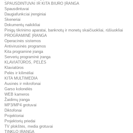
SPAUSDINTUVAI IR KITA BIURO ĮRANGA
Spausdintuvai
Daugiafunkciai įrenginiai
Skeneriai
Dokumentų naikikliai
Pinigų tikrinimo aparatai, banknotų ir monetų skaičiuokliai, rūšiuokliai
PROGRAMINĖ ĮRANGA
Operacinės sistemos
Antivirusinės programos
Kita programinė įranga
Serverių programinė įranga
KLAVIATŪROS, PELĖS
Klaviatūros
Pelės ir kilimėliai
KITA MULTIMEDIA
Ausinės ir mikrofonai
Garso kolonėlės
WEB kameros
Žaidimų įranga
MP3/MP4 grotuvai
Diktofonai
Projektoriai
Projektorių priedai
TV plokštės, media grotuvai
TINKLO ĮRANGA