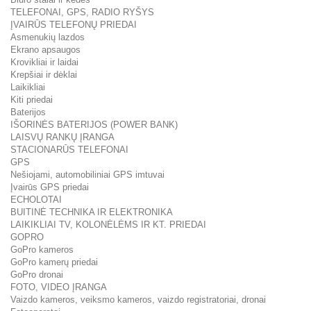
TELEFONAI, GPS, RADIO RYŠYS
ĮVAIRŪS TELEFONŲ PRIEDAI
Asmenukių lazdos
Ekrano apsaugos
Krovikliai ir laidai
Krepšiai ir dėklai
Laikikliai
Kiti priedai
Baterijos
IŠORINĖS BATERIJOS (POWER BANK)
LAISVŲ RANKŲ ĮRANGA
STACIONARŪS TELEFONAI
GPS
Nešiojami, automobiliniai GPS imtuvai
Įvairūs GPS priedai
ECHOLOTAI
BUITINĖ TECHNIKA IR ELEKTRONIKA
LAIKIKLIAI TV, KOLONĖLĖMS IR KT. PRIEDAI
GOPRO
GoPro kameros
GoPro kamerų priedai
GoPro dronai
FOTO, VIDEO ĮRANGA
Vaizdo kameros, veiksmo kameros, vaizdo registratoriai, dronai