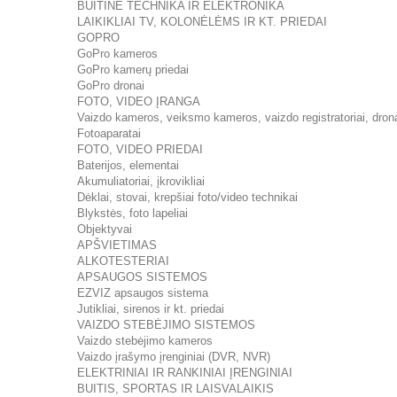
BUITINĖ TECHNIKA IR ELEKTRONIKA
LAIKIKLIAI TV, KOLONĖLĖMS IR KT. PRIEDAI
GOPRO
GoPro kameros
GoPro kamerų priedai
GoPro dronai
FOTO, VIDEO ĮRANGA
Vaizdo kameros, veiksmo kameros, vaizdo registratoriai, dron
Fotoaparatai
FOTO, VIDEO PRIEDAI
Baterijos, elementai
Akumuliatoriai, įkrovikliai
Dėklai, stovai, krepšiai foto/video technikai
Blykstės, foto lapeliai
Objektyvai
APŠVIETIMAS
ALKOTESTERIAI
APSAUGOS SISTEMOS
EZVIZ apsaugos sistema
Jutikliai, sirenos ir kt. priedai
VAIZDO STEBĖJIMO SISTEMOS
Vaizdo stebėjimo kameros
Vaizdo įrašymo įrenginiai (DVR, NVR)
ELEKTRINIAI IR RANKINIAI ĮRENGINIAI
BUITIS, SPORTAS IR LAISVALAIKIS