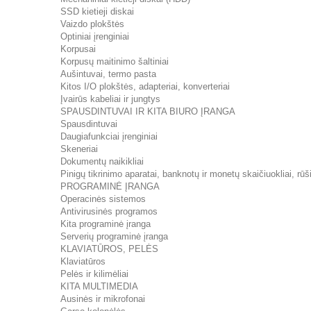
SSD kietieji diskai
Vaizdo plokštės
Optiniai įrenginiai
Korpusai
Korpusų maitinimo šaltiniai
Aušintuvai, termo pasta
Kitos I/O plokštės, adapteriai, konverteriai
Įvairūs kabeliai ir jungtys
SPAUSDINTUVAI IR KITA BIURO ĮRANGA
Spausdintuvai
Daugiafunkciai įrenginiai
Skeneriai
Dokumentų naikikliai
Pinigų tikrinimo aparatai, banknotų ir monetų skaičiuokliai, rūši
PROGRAMINĖ ĮRANGA
Operacinės sistemos
Antivirusinės programos
Kita programinė įranga
Serverių programinė įranga
KLAVIATŪROS, PELĖS
Klaviatūros
Pelės ir kilimėliai
KITA MULTIMEDIA
Ausinės ir mikrofonai