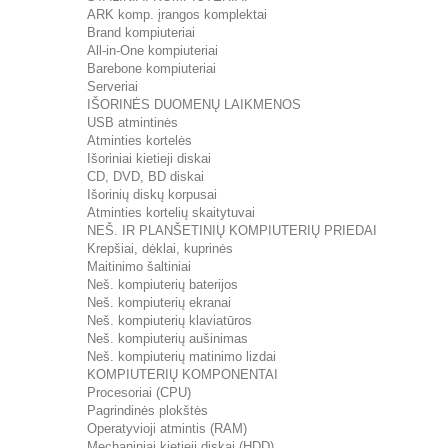
ARK komp. įrangos komplektai
Brand kompiuteriai
All-in-One kompiuteriai
Barebone kompiuteriai
Serveriai
IŠORINĖS DUOMENŲ LAIKMENOS
USB atmintinės
Atminties kortelės
Išoriniai kietieji diskai
CD, DVD, BD diskai
Išorinių diskų korpusai
Atminties kortelių skaitytuvai
NEŠ. IR PLANŠETINIŲ KOMPIUTERIŲ PRIEDAI
Krepšiai, dėklai, kuprinės
Maitinimo šaltiniai
Neš. kompiuterių baterijos
Neš. kompiuterių ekranai
Neš. kompiuterių klaviatūros
Neš. kompiuterių aušinimas
Neš. kompiuterių matinimo lizdai
KOMPIUTERIŲ KOMPONENTAI
Procesoriai (CPU)
Pagrindinės plokštės
Operatyvioji atmintis (RAM)
Mechaniniai kietieji diskai (HDD)