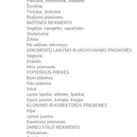
Pieštukai, flomasteriai, kreidelės
Žymikliai
Trintukai, drožtukai
Braižymo priemonės
RAŠTINĖS REIKMENYS
Segikliai, sąsagėlės, sąvaržėlės
Skylamušiai
Žirklės
Kiti raštinės reikmenys
DOKUMENTŲ LAIKYMO IR ARCHYVAVIMO PRIEMONĖS
Segtuvai
Įmautės
Kitos priemonės
POPIERIAUS PREKĖS
Biuro popierius
Foto popierius
Vokai
Lipnūs lapeliai, etiketės, lipdukai
Kasos juostos, žurnalai, knygos
KLIJAVIMO IR KOREKTŪROS PRIEMONĖS
Klijai
Lipnios juostos
Korektūros priemonės
DARBO STALO REIKMENYS
Pieštukinės