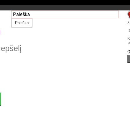
Paieška
8
D
K
P
repšelį
0