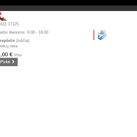
-611 17125
arbo dienomis:
9.00 - 18.00
repšelis
(tuščia)
rekių nėra
,00 €
Viso
Pirkti