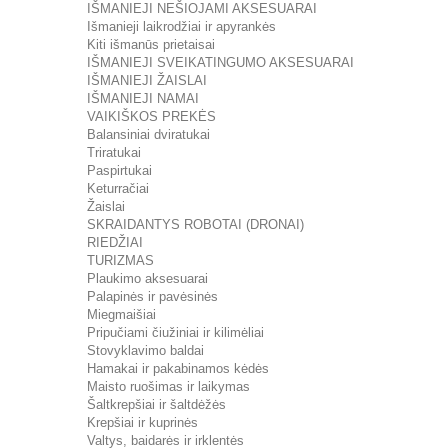
IŠMANIEJI NEŠIOJAMI AKSESUARAI
Išmanieji laikrodžiai ir apyrankės
Kiti išmanūs prietaisai
IŠMANIEJI SVEIKATINGUMO AKSESUARAI
IŠMANIEJI ŽAISLAI
IŠMANIEJI NAMAI
VAIKIŠKOS PREKĖS
Balansiniai dviratukai
Triratukai
Paspirtukai
Keturračiai
Žaislai
SKRAIDANTYS ROBOTAI (DRONAI)
RIEDŽIAI
TURIZMAS
Plaukimo aksesuarai
Palapinės ir pavėsinės
Miegmaišiai
Pripučiami čiužiniai ir kilimėliai
Stovyklavimo baldai
Hamakai ir pakabinamos kėdės
Maisto ruošimas ir laikymas
Šaltkrepšiai ir šaltdėžės
Krepšiai ir kuprinės
Valtys, baidarės ir irklentės