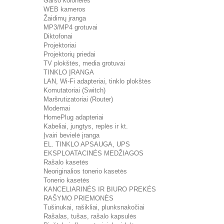
Garso kolonėlės
WEB kameros
Žaidimų įranga
MP3/MP4 grotuvai
Diktofonai
Projektoriai
Projektorių priedai
TV plokštės, media grotuvai
TINKLO ĮRANGA
LAN, Wi-Fi adapteriai, tinklo plokštės
Komutatoriai (Switch)
Maršrutizatoriai (Router)
Modemai
HomePlug adapteriai
Kabeliai, jungtys, replės ir kt.
Įvairi bevielė įranga
EL. TINKLO APSAUGA, UPS
EKSPLOATACINĖS MEDŽIAGOS
Rašalo kasetės
Neoriginalios tonerio kasetės
Tonerio kasetės
KANCELIARINĖS IR BIURO PREKĖS
RAŠYMO PRIEMONĖS
Tušinukai, rašikliai, plunksnakočiai
Rašalas, tušas, rašalo kapsulės