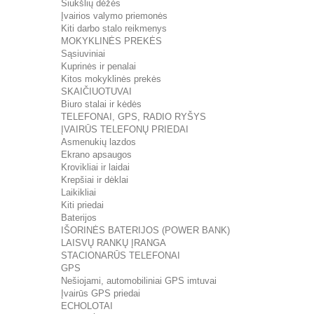
Šiukšlių dėžės
Įvairios valymo priemonės
Kiti darbo stalo reikmenys
MOKYKLINĖS PREKĖS
Sąsiuviniai
Kuprinės ir penalai
Kitos mokyklinės prekės
SKAIČIUOTUVAI
Biuro stalai ir kėdės
TELEFONAI, GPS, RADIO RYŠYS
ĮVAIRŪS TELEFONŲ PRIEDAI
Asmenukių lazdos
Ekrano apsaugos
Krovikliai ir laidai
Krepšiai ir dėklai
Laikikliai
Kiti priedai
Baterijos
IŠORINĖS BATERIJOS (POWER BANK)
LAISVŲ RANKŲ ĮRANGA
STACIONARŪS TELEFONAI
GPS
Nešiojami, automobiliniai GPS imtuvai
Įvairūs GPS priedai
ECHOLOTAI