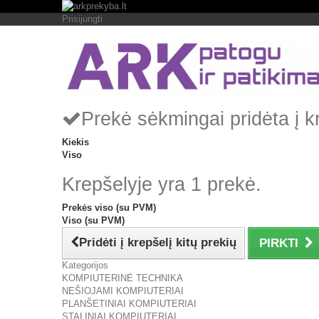
Prisijungti
Prekė sėkmingai pridėta į k
Kiekis
Viso
Krepšelyje yra 1 prekė.
Prekės viso (su PVM)
Viso (su PVM)
Pridėti į krepšelį kitų prekių
PIRKTI
Kategorijos
KOMPIUTERINĖ TECHNIKA
NEŠIOJAMI KOMPIUTERIAI
PLANŠETINIAI KOMPIUTERIAI
STALINIAI KOMPIUTERIAI