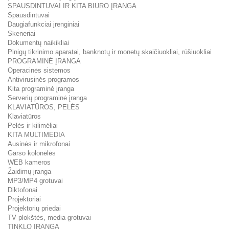
SPAUSDINTUVAI IR KITA BIURO ĮRANGA
Spausdintuvai
Daugiafunkciai įrenginiai
Skeneriai
Dokumentų naikikliai
Pinigų tikrinimo aparatai, banknotų ir monetų skaičiuokliai, rūšiuokliai
PROGRAMINĖ ĮRANGA
Operacinės sistemos
Antivirusinės programos
Kita programinė įranga
Serverių programinė įranga
KLAVIATŪROS, PELĖS
Klaviatūros
Pelės ir kilimėliai
KITA MULTIMEDIA
Ausinės ir mikrofonai
Garso kolonėlės
WEB kameros
Žaidimų įranga
MP3/MP4 grotuvai
Diktofonai
Projektoriai
Projektorių priedai
TV plokštės, media grotuvai
TINKLO ĮRANGA