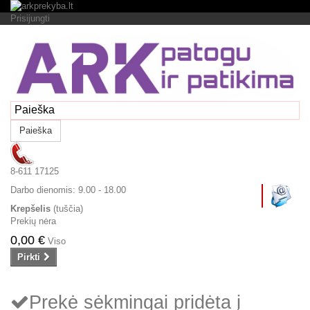
Prisijungti
Paieška
8-611 17125
Darbo dienomis:
9.00 - 18.00
Krepšelis
(tuščia)
Prekių nėra
0,00 €
Viso
Pirkti
Prekė sėkmingai pridėta į