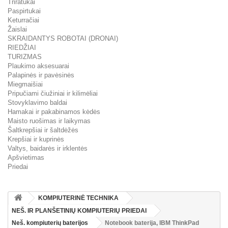
Triratukai
Paspirtukai
Keturračiai
Žaislai
SKRAIDANTYS ROBOTAI (DRONAI)
RIEDŽIAI
TURIZMAS
Plaukimo aksesuarai
Palapinės ir pavėsinės
Miegmaišiai
Pripučiami čiužiniai ir kilimėliai
Stovyklavimo baldai
Hamakai ir pakabinamos kėdės
Maisto ruošimas ir laikymas
Šaltkrepšiai ir šaltdėžės
Krepšiai ir kuprinės
Valtys, baidarės ir irklentės
Apšvietimas
Priedai
KOMPIUTERINĖ TECHNIKA
NEŠ. IR PLANŠETINIŲ KOMPIUTERIŲ PRIEDAI
Neš. kompiuterių baterijos
Notebook baterija, IBM ThinkPad