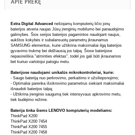
APIE PREKĘ
Extra Digital Advanced
nešiojamų kompiuterių ličio jonų
baterijos atveria naujas Jūsų įrenginių mobilumo bei panaudojimo
galimybes. Šios serijos baterijos pagamintos naudojant naujus,
aukštos kokybės ir subalansuotų parametrų įkraunamus
SAMSUNG elementus, kurie užtikrina maksimaliai ilgą baterijos
gyvavimo trukmę bei didžiausią jos talpą. Šiose baterijose
nepasireiškia "atminties efektas", todėl jos gali būti įkraunamos
bet kuriuo vartotojui patogiu metu.
Baterijose naudojami unikalūs mikrokontroleriai, kurie:
- Saugo bateriją nuo perkrovimo, perkaitimo ir užsiliepsnojimo;
- Optimaliai parenka išsikrovimo parametrus siekiant maksimaliai
išnaudoti baterijos talpą;
- Užtikrina įrenginio saugumą tiek intensyvaus apkrovimo metu,
tiek budėjimo režime.
Baterija tinka šiems LENOVO kompiuterių modeliams:
ThinkPad X200
ThinkPad X200 7454
ThinkPad X200 7455
ThinkPad X200 7458