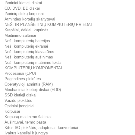
Išoriniai kietieji diskai
CD, DVD, BD diskai
Išorinių diskų korpusai
Atminties kortelių skaitytuvai
NEŠ. IR PLANŠETINIŲ KOMPIUTERIŲ PRIEDAI
Krepšiai, dėklai, kuprinės
Maitinimo šaltiniai
Neš. kompiuterių baterijos
Neš. kompiuterių ekranai
Neš. kompiuterių klaviatūros
Neš. kompiuterių aušinimas
Neš. kompiuterių matinimo lizdai
KOMPIUTERIŲ KOMPONENTAI
Procesoriai (CPU)
Pagrindinės plokštės
Operatyvioji atmintis (RAM)
Mechaniniai kietieji diskai (HDD)
SSD kietieji diskai
Vaizdo plokštės
Optiniai įrenginiai
Korpusai
Korpusų maitinimo šaltiniai
Aušintuvai, termo pasta
Kitos I/O plokštės, adapteriai, konverteriai
Įvairūs kabeliai ir jungtys