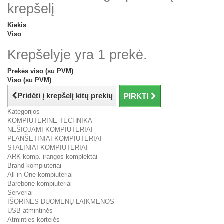
krepšelį
Kiekis
Viso
Krepšelyje yra 1 prekė.
Prekės viso (su PVM)
Viso (su PVM)
Pridėti į krepšelį kitų prekių
PIRKTI
Kategorijos
KOMPIUTERINĖ TECHNIKA
NEŠIOJAMI KOMPIUTERIAI
PLANŠETINIAI KOMPIUTERIAI
STALINIAI KOMPIUTERIAI
ARK komp. įrangos komplektai
Brand kompiuteriai
All-in-One kompiuteriai
Barebone kompiuteriai
Serveriai
IŠORINĖS DUOMENŲ LAIKMENOS
USB atmintinės
Atminties kortelės