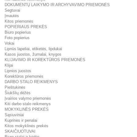
DOKUMENTŲ LAIKYMO IR ARCHYVAVIMO PRIEMONĖS
Segtuvai
Įmautės
Kitos priemonės
POPIERIAUS PREKĖS
Biuro popierius
Foto popierius
Vokai
Lipnūs lapeliai, etiketės, lipdukai
Kasos juostos, žurnalai, knygos
KLIJAVIMO IR KOREKTŪROS PRIEMONĖS
Klijai
Lipnios juostos
Korektūros priemonės
DARBO STALO REIKMENYS
Pieštukinės
Šiukšlių dėžės
Įvairios valymo priemonės
Kiti darbo stalo reikmenys
MOKYKLINĖS PREKĖS
Sąsiuviniai
Kuprinės ir penalai
Kitos mokyklinės prekės
SKAIČIUOTUVAI
Biuro stalai ir kėdės