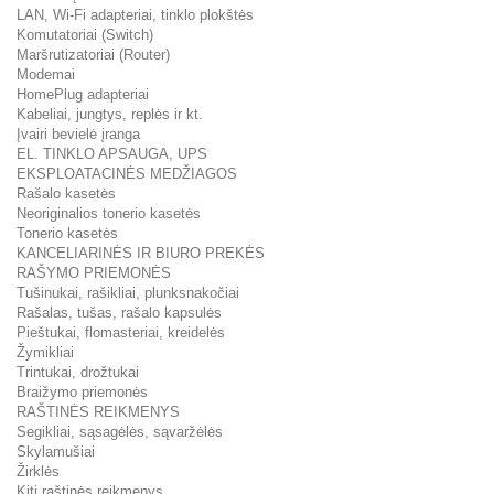
LAN, Wi-Fi adapteriai, tinklo plokštės
Komutatoriai (Switch)
Maršrutizatoriai (Router)
Modemai
HomePlug adapteriai
Kabeliai, jungtys, replės ir kt.
Įvairi bevielė įranga
EL. TINKLO APSAUGA, UPS
EKSPLOATACINĖS MEDŽIAGOS
Rašalo kasetės
Neoriginalios tonerio kasetės
Tonerio kasetės
KANCELIARINĖS IR BIURO PREKĖS
RAŠYMO PRIEMONĖS
Tušinukai, rašikliai, plunksnakočiai
Rašalas, tušas, rašalo kapsulės
Pieštukai, flomasteriai, kreidelės
Žymikliai
Trintukai, drožtukai
Braižymo priemonės
RAŠTINĖS REIKMENYS
Segikliai, sąsagėlės, sąvaržėlės
Skylamušiai
Žirklės
Kiti raštinės reikmenys