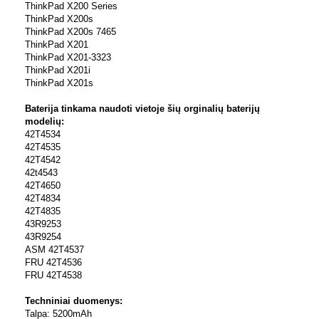
ThinkPad X200 Series
ThinkPad X200s
ThinkPad X200s 7465
ThinkPad X201
ThinkPad X201-3323
ThinkPad X201i
ThinkPad X201s
Baterija tinkama naudoti vietoje šių orginalių baterijų
modelių:
42T4534
42T4535
42T4542
42t4543
42T4650
42T4834
42T4835
43R9253
43R9254
ASM 42T4537
FRU 42T4536
FRU 42T4538
Techniniai duomenys:
Talpa: 5200mAh