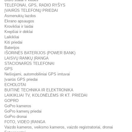
TELEFONAI, GPS, RADIO RYŠYS
ĮVAIRŪS TELEFONŲ PRIEDAI
Asmenukių lazdos
Ekrano apsaugos
Krovikliai ir laidai
Krepšiai ir dėklai
Laikikliai
Kiti priedai
Baterijos
IŠORINĖS BATERIJOS (POWER BANK)
LAISVŲ RANKŲ ĮRANGA
STACIONARŪS TELEFONAI
GPS
Nešiojami, automobiliniai GPS imtuvai
Įvairūs GPS priedai
ECHOLOTAI
BUITINĖ TECHNIKA IR ELEKTRONIKA
LAIKIKLIAI TV, KOLONĖLĖMS IR KT. PRIEDAI
GOPRO
GoPro kameros
GoPro kamerų priedai
GoPro dronai
FOTO, VIDEO ĮRANGA
Vaizdo kameros, veiksmo kameros, vaizdo registratoriai, dronai