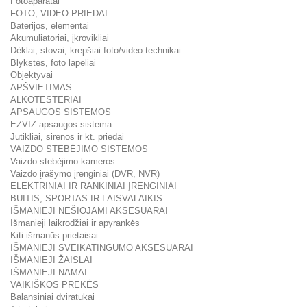
Fotoaparatai
FOTO, VIDEO PRIEDAI
Baterijos, elementai
Akumuliatoriai, įkrovikliai
Dėklai, stovai, krepšiai foto/video technikai
Blykstės, foto lapeliai
Objektyvai
APŠVIETIMAS
ALKOTESTERIAI
APSAUGOS SISTEMOS
EZVIZ apsaugos sistema
Jutikliai, sirenos ir kt. priedai
VAIZDO STEBĖJIMO SISTEMOS
Vaizdo stebėjimo kameros
Vaizdo įrašymo įrenginiai (DVR, NVR)
ELEKTRINIAI IR RANKINIAI ĮRENGINIAI
BUITIS, SPORTAS IR LAISVALAIKIS
IŠMANIEJI NEŠIOJAMI AKSESUARAI
Išmanieji laikrodžiai ir apyrankės
Kiti išmanūs prietaisai
IŠMANIEJI SVEIKATINGUMO AKSESUARAI
IŠMANIEJI ŽAISLAI
IŠMANIEJI NAMAI
VAIKIŠKOS PREKĖS
Balansiniai dviratukai