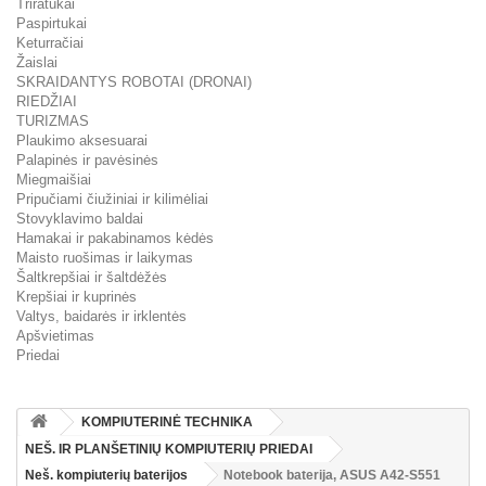
Triratukai
Paspirtukai
Keturračiai
Žaislai
SKRAIDANTYS ROBOTAI (DRONAI)
RIEDŽIAI
TURIZMAS
Plaukimo aksesuarai
Palapinės ir pavėsinės
Miegmaišiai
Pripučiami čiužiniai ir kilimėliai
Stovyklavimo baldai
Hamakai ir pakabinamos kėdės
Maisto ruošimas ir laikymas
Šaltkrepšiai ir šaltdėžės
Krepšiai ir kuprinės
Valtys, baidarės ir irklentės
Apšvietimas
Priedai
KOMPIUTERINĖ TECHNIKA
NEŠ. IR PLANŠETINIŲ KOMPIUTERIŲ PRIEDAI
Neš. kompiuterių baterijos
Notebook baterija, ASUS A42-S551