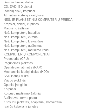
Išoriniai kietieji diskai
CD, DVD, BD diskai
Išorinių diskų korpusai
Atminties kortelių skaitytuvai
NEŠ. IR PLANŠETINIŲ KOMPIUTERIŲ PRIEDAI
Krepšiai, dėklai, kuprinės
Maitinimo šaltiniai
Neš. kompiuterių baterijos
Neš. kompiuterių ekranai
Neš. kompiuterių klaviatūros
Neš. kompiuterių aušinimas
Neš. kompiuterių matinimo lizdai
KOMPIUTERIŲ KOMPONENTAI
Procesoriai (CPU)
Pagrindinės plokštės
Operatyvioji atmintis (RAM)
Mechaniniai kietieji diskai (HDD)
SSD kietieji diskai
Vaizdo plokštės
Optiniai įrenginiai
Korpusai
Korpusų maitinimo šaltiniai
Aušintuvai, termo pasta
Kitos I/O plokštės, adapteriai, konverteriai
Įvairūs kabeliai ir jungtys