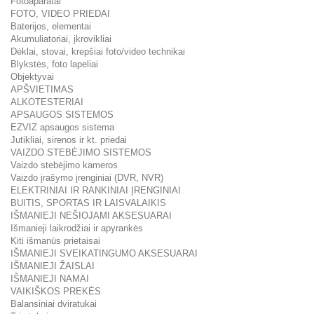
Fotoaparatai
FOTO, VIDEO PRIEDAI
Baterijos, elementai
Akumuliatoriai, įkrovikliai
Dėklai, stovai, krepšiai foto/video technikai
Blykstės, foto lapeliai
Objektyvai
APŠVIETIMAS
ALKOTESTERIAI
APSAUGOS SISTEMOS
EZVIZ apsaugos sistema
Jutikliai, sirenos ir kt. priedai
VAIZDO STEBĖJIMO SISTEMOS
Vaizdo stebėjimo kameros
Vaizdo įrašymo įrenginiai (DVR, NVR)
ELEKTRINIAI IR RANKINIAI ĮRENGINIAI
BUITIS, SPORTAS IR LAISVALAIKIS
IŠMANIEJI NEŠIOJAMI AKSESUARAI
Išmanieji laikrodžiai ir apyrankės
Kiti išmanūs prietaisai
IŠMANIEJI SVEIKATINGUMO AKSESUARAI
IŠMANIEJI ŽAISLAI
IŠMANIEJI NAMAI
VAIKIŠKOS PREKĖS
Balansiniai dviratukai