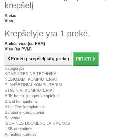
krepšelį
Kiekis
Viso
Krepšelyje yra 1 prekė.
Prekės viso (su PVM)
Viso (su PVM)
Pridėti į krepšelį kitų prekių
PIRKTI
Kategorijos
KOMPIUTERINĖ TECHNIKA
NEŠIOJAMI KOMPIUTERIAI
PLANŠETINIAI KOMPIUTERIAI
STALINIAI KOMPIUTERIAI
ARK komp. įrangos komplektai
Brand kompiuteriai
All-in-One kompiuteriai
Barebone kompiuteriai
Serveriai
IŠORINĖS DUOMENŲ LAIKMENOS
USB atmintinės
Atminties kortelės