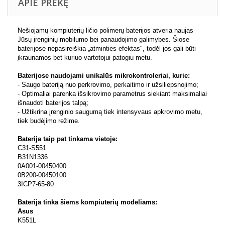
APIE PREKĘ
Nešiojamų kompiuterių ličio polimerų baterijos atveria naujas
Jūsų įrenginių mobilumo bei panaudojimo galimybes. Šiose
baterijose nepasireiškia „atminties efektas", todėl jos gali būti
įkraunamos bet kuriuo vartotojui patogiu metu.
Baterijose naudojami unikalūs mikrokontroleriai, kurie:
- Saugo bateriją nuo perkrovimo, perkaitimo ir užsiliepsnojimo;
- Optimaliai parenka išsikrovimo parametrus siekiant maksimaliai
išnaudoti baterijos talpą;
- Užtikrina įrenginio saugumą tiek intensyvaus apkrovimo metu,
tiek budėjimo režime.
Baterija taip pat tinkama vietoje:
C31-S551
B31N1336
0A001-00450400
0B200-00450100
3ICP7-65-80
Baterija tinka šiems kompiuterių modeliams:
Asus
K551L