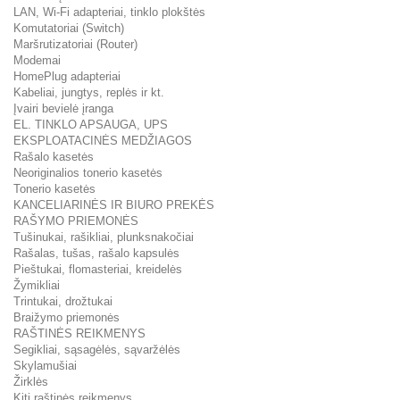
LAN, Wi-Fi adapteriai, tinklo plokštės
Komutatoriai (Switch)
Maršrutizatoriai (Router)
Modemai
HomePlug adapteriai
Kabeliai, jungtys, replės ir kt.
Įvairi bevielė įranga
EL. TINKLO APSAUGA, UPS
EKSPLOATACINĖS MEDŽIAGOS
Rašalo kasetės
Neoriginalios tonerio kasetės
Tonerio kasetės
KANCELIARINĖS IR BIURO PREKĖS
RAŠYMO PRIEMONĖS
Tušinukai, rašikliai, plunksnakočiai
Rašalas, tušas, rašalo kapsulės
Pieštukai, flomasteriai, kreidelės
Žymikliai
Trintukai, drožtukai
Braižymo priemonės
RAŠTINĖS REIKMENYS
Segikliai, sąsagėlės, sąvaržėlės
Skylamušiai
Žirklės
Kiti raštinės reikmenys