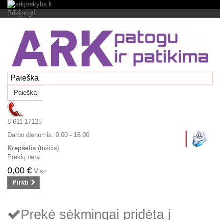
Prisijungti
Paieška
8-611 17125
Darbo dienomis:
9.00 - 18.00
Krepšelis
(tuščia)
Prekių nėra
0,00 €
Viso
Pirkti
Prekė sėkmingai pridėta į