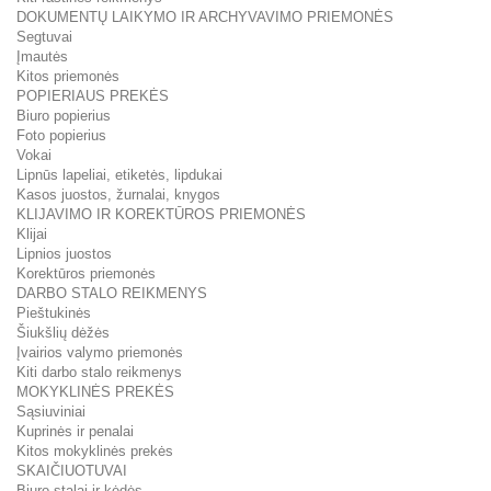
DOKUMENTŲ LAIKYMO IR ARCHYVAVIMO PRIEMONĖS
Segtuvai
Įmautės
Kitos priemonės
POPIERIAUS PREKĖS
Biuro popierius
Foto popierius
Vokai
Lipnūs lapeliai, etiketės, lipdukai
Kasos juostos, žurnalai, knygos
KLIJAVIMO IR KOREKTŪROS PRIEMONĖS
Klijai
Lipnios juostos
Korektūros priemonės
DARBO STALO REIKMENYS
Pieštukinės
Šiukšlių dėžės
Įvairios valymo priemonės
Kiti darbo stalo reikmenys
MOKYKLINĖS PREKĖS
Sąsiuviniai
Kuprinės ir penalai
Kitos mokyklinės prekės
SKAIČIUOTUVAI
Biuro stalai ir kėdės