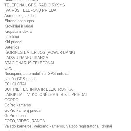
TELEFONAI, GPS, RADIO RYŠYS
ĮVAIRŪS TELEFONŲ PRIEDAI
Asmenukių lazdos
Ekrano apsaugos
Krovikliai ir laidai
Krepšiai ir dėklai
Laikikliai
Kiti priedai
Baterijos
IŠORINĖS BATERIJOS (POWER BANK)
LAISVŲ RANKŲ ĮRANGA
STACIONARŪS TELEFONAI
GPS
Nešiojami, automobiliniai GPS imtuvai
Įvairūs GPS priedai
ECHOLOTAI
BUITINĖ TECHNIKA IR ELEKTRONIKA
LAIKIKLIAI TV, KOLONĖLĖMS IR KT. PRIEDAI
GOPRO
GoPro kameros
GoPro kamerų priedai
GoPro dronai
FOTO, VIDEO ĮRANGA
Vaizdo kameros, veiksmo kameros, vaizdo registratoriai, dronai