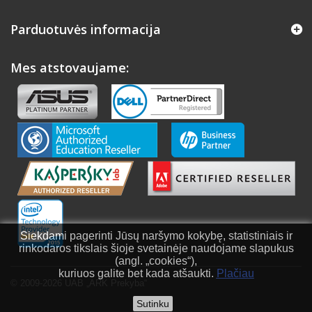
Parduotuvės informacija
Mes atstovaujame:
Siekdami pagerinti Jūsų naršymo kokybę, statistiniais ir
rinkodaros tikslais šioje svetainėje naudojame slapukus
(angl. „cookies“),
kuriuos galite bet kada atšaukti.
Plačiau
© 2009-2026 UAB „ARK Prekyba“
Sutinku