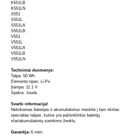
K551LB
K551LN
S551
S551L
S551LA
S551LB
V551
V551L
V551LA
V551LB
V551LN
Techniniai duomenys:
Talpa: 50 Wh
Elemento tipas: Li-Po
Įtampa: 11.1 V
Spalva: Juoda
Svarbi informacija!
Netinkamas baterijas ir akumuliatorius meskite į tam skirtas
specialias talpas, kurios yra paženklintos baterijų
ir/ar/akumuliatorių surinkimo ženklu.
Garantija:
6 mėn.