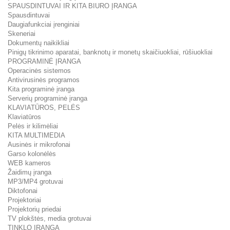
SPAUSDINTUVAI IR KITA BIURO ĮRANGA
Spausdintuvai
Daugiafunkciai įrenginiai
Skeneriai
Dokumentų naikikliai
Pinigų tikrinimo aparatai, banknotų ir monetų skaičiuokliai, rūšiuokliai
PROGRAMINĖ ĮRANGA
Operacinės sistemos
Antivirusinės programos
Kita programinė įranga
Serverių programinė įranga
KLAVIATŪROS, PELĖS
Klaviatūros
Pelės ir kilimėliai
KITA MULTIMEDIA
Ausinės ir mikrofonai
Garso kolonėlės
WEB kameros
Žaidimų įranga
MP3/MP4 grotuvai
Diktofonai
Projektoriai
Projektorių priedai
TV plokštės, media grotuvai
TINKLO ĮRANGA