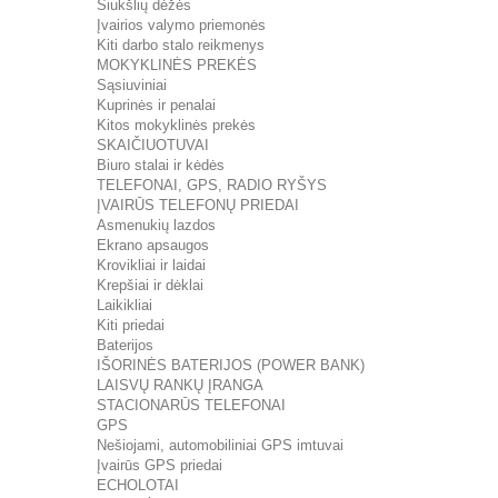
Šiukšlių dėžės
Įvairios valymo priemonės
Kiti darbo stalo reikmenys
MOKYKLINĖS PREKĖS
Sąsiuviniai
Kuprinės ir penalai
Kitos mokyklinės prekės
SKAIČIUOTUVAI
Biuro stalai ir kėdės
TELEFONAI, GPS, RADIO RYŠYS
ĮVAIRŪS TELEFONŲ PRIEDAI
Asmenukių lazdos
Ekrano apsaugos
Krovikliai ir laidai
Krepšiai ir dėklai
Laikikliai
Kiti priedai
Baterijos
IŠORINĖS BATERIJOS (POWER BANK)
LAISVŲ RANKŲ ĮRANGA
STACIONARŪS TELEFONAI
GPS
Nešiojami, automobiliniai GPS imtuvai
Įvairūs GPS priedai
ECHOLOTAI