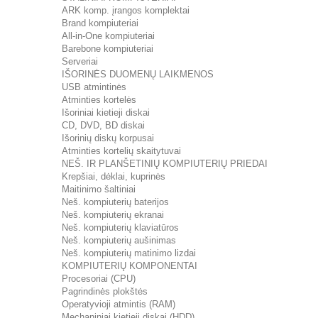
ARK komp. įrangos komplektai
Brand kompiuteriai
All-in-One kompiuteriai
Barebone kompiuteriai
Serveriai
IŠORINĖS DUOMENŲ LAIKMENOS
USB atmintinės
Atminties kortelės
Išoriniai kietieji diskai
CD, DVD, BD diskai
Išorinių diskų korpusai
Atminties kortelių skaitytuvai
NEŠ. IR PLANŠETINIŲ KOMPIUTERIŲ PRIEDAI
Krepšiai, dėklai, kuprinės
Maitinimo šaltiniai
Neš. kompiuterių baterijos
Neš. kompiuterių ekranai
Neš. kompiuterių klaviatūros
Neš. kompiuterių aušinimas
Neš. kompiuterių matinimo lizdai
KOMPIUTERIŲ KOMPONENTAI
Procesoriai (CPU)
Pagrindinės plokštės
Operatyvioji atmintis (RAM)
Mechaniniai kietieji diskai (HDD)