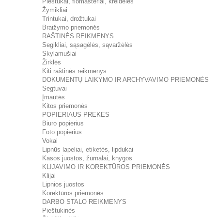
Pieštukai, flomasteriai, kreidelės
Žymikliai
Trintukai, drožtukai
Braižymo priemonės
RAŠTINĖS REIKMENYS
Segikliai, sąsagėlės, sąvaržėlės
Skylamušiai
Žirklės
Kiti raštinės reikmenys
DOKUMENTŲ LAIKYMO IR ARCHYVAVIMO PRIEMONĖS
Segtuvai
Įmautės
Kitos priemonės
POPIERIAUS PREKĖS
Biuro popierius
Foto popierius
Vokai
Lipnūs lapeliai, etiketės, lipdukai
Kasos juostos, žurnalai, knygos
KLIJAVIMO IR KOREKTŪROS PRIEMONĖS
Klijai
Lipnios juostos
Korektūros priemonės
DARBO STALO REIKMENYS
Pieštukinės