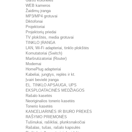
Garso kolonėlės
WEB kameros
Žaidimų įranga
MP3/MP4 grotuvai
Diktofonai
Projektoriai
Projektorių priedai
TV plokštės, media grotuvai
TINKLO ĮRANGA
LAN, Wi-Fi adapteriai, tinklo plokštės
Komutatoriai (Switch)
Maršrutizatoriai (Router)
Modemai
HomePlug adapteriai
Kabeliai, jungtys, replės ir kt.
Įvairi bevielė įranga
EL. TINKLO APSAUGA, UPS
EKSPLOATACINĖS MEDŽIAGOS
Rašalo kasetės
Neoriginalios tonerio kasetės
Tonerio kasetės
KANCELIARINĖS IR BIURO PREKĖS
RAŠYMO PRIEMONĖS
Tušinukai, rašikliai, plunksnakočiai
Rašalas, tušas, rašalo kapsulės