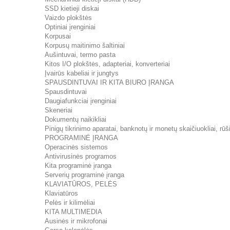
SSD kietieji diskai
Vaizdo plokštės
Optiniai įrenginiai
Korpusai
Korpusų maitinimo šaltiniai
Aušintuvai, termo pasta
Kitos I/O plokštės, adapteriai, konverteriai
Įvairūs kabeliai ir jungtys
SPAUSDINTUVAI IR KITA BIURO ĮRANGA
Spausdintuvai
Daugiafunkciai įrenginiai
Skeneriai
Dokumentų naikikliai
Pinigų tikrinimo aparatai, banknotų ir monetų skaičiuokliai, rūši
PROGRAMINĖ ĮRANGA
Operacinės sistemos
Antivirusinės programos
Kita programinė įranga
Serverių programinė įranga
KLAVIATŪROS, PELĖS
Klaviatūros
Pelės ir kilimėliai
KITA MULTIMEDIA
Ausinės ir mikrofonai