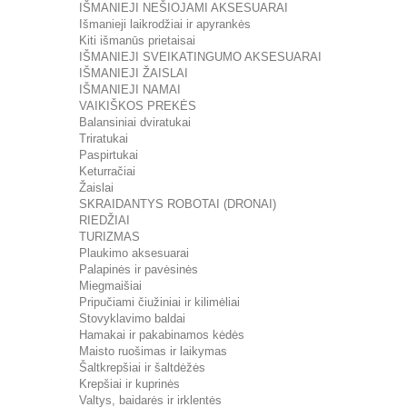
IŠMANIEJI NEŠIOJAMI AKSESUARAI
Išmanieji laikrodžiai ir apyrankės
Kiti išmanūs prietaisai
IŠMANIEJI SVEIKATINGUMO AKSESUARAI
IŠMANIEJI ŽAISLAI
IŠMANIEJI NAMAI
VAIKIŠKOS PREKĖS
Balansiniai dviratukai
Triratukai
Paspirtukai
Keturračiai
Žaislai
SKRAIDANTYS ROBOTAI (DRONAI)
RIEDŽIAI
TURIZMAS
Plaukimo aksesuarai
Palapinės ir pavėsinės
Miegmaišiai
Pripučiami čiužiniai ir kilimėliai
Stovyklavimo baldai
Hamakai ir pakabinamos kėdės
Maisto ruošimas ir laikymas
Šaltkrepšiai ir šaltdėžės
Krepšiai ir kuprinės
Valtys, baidarės ir irklentės