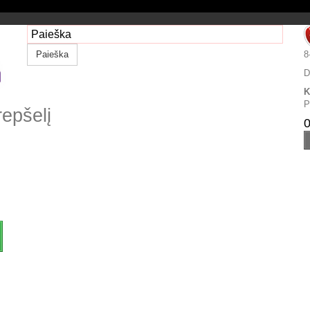
Paieška
8
D
K
P
repšelį
0