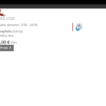
-611 17125
arbo dienomis:
9.00 - 18.00
repšelis
(tuščia)
rekių nėra
,00 €
Viso
Pirkti