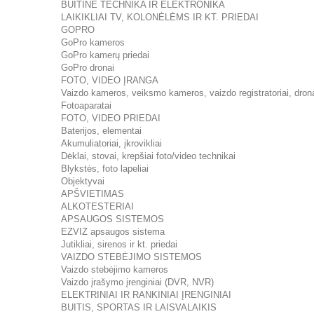
BUITINĖ TECHNIKA IR ELEKTRONIKA
LAIKIKLIAI TV, KOLONĖLĖMS IR KT. PRIEDAI
GOPRO
GoPro kameros
GoPro kamerų priedai
GoPro dronai
FOTO, VIDEO ĮRANGA
Vaizdo kameros, veiksmo kameros, vaizdo registratoriai, dron
Fotoaparatai
FOTO, VIDEO PRIEDAI
Baterijos, elementai
Akumuliatoriai, įkrovikliai
Dėklai, stovai, krepšiai foto/video technikai
Blykstės, foto lapeliai
Objektyvai
APŠVIETIMAS
ALKOTESTERIAI
APSAUGOS SISTEMOS
EZVIZ apsaugos sistema
Jutikliai, sirenos ir kt. priedai
VAIZDO STEBĖJIMO SISTEMOS
Vaizdo stebėjimo kameros
Vaizdo įrašymo įrenginiai (DVR, NVR)
ELEKTRINIAI IR RANKINIAI ĮRENGINIAI
BUITIS, SPORTAS IR LAISVALAIKIS