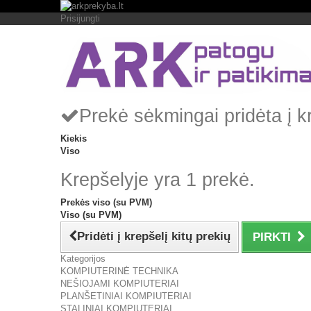
Prisijungti
Prekė sėkmingai pridėta į k
Kiekis
Viso
Krepšelyje yra 1 prekė.
Prekės viso (su PVM)
Viso (su PVM)
Pridėti į krepšelį kitų prekių
PIRKTI
Kategorijos
KOMPIUTERINĖ TECHNIKA
NEŠIOJAMI KOMPIUTERIAI
PLANŠETINIAI KOMPIUTERIAI
STALINIAI KOMPIUTERIAI