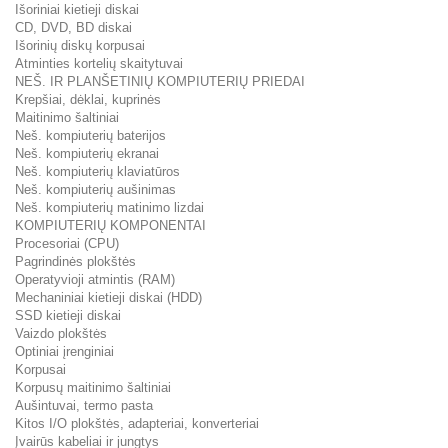
Išoriniai kietieji diskai
CD, DVD, BD diskai
Išorinių diskų korpusai
Atminties kortelių skaitytuvai
NEŠ. IR PLANŠETINIŲ KOMPIUTERIŲ PRIEDAI
Krepšiai, dėklai, kuprinės
Maitinimo šaltiniai
Neš. kompiuterių baterijos
Neš. kompiuterių ekranai
Neš. kompiuterių klaviatūros
Neš. kompiuterių aušinimas
Neš. kompiuterių matinimo lizdai
KOMPIUTERIŲ KOMPONENTAI
Procesoriai (CPU)
Pagrindinės plokštės
Operatyvioji atmintis (RAM)
Mechaniniai kietieji diskai (HDD)
SSD kietieji diskai
Vaizdo plokštės
Optiniai įrenginiai
Korpusai
Korpusų maitinimo šaltiniai
Aušintuvai, termo pasta
Kitos I/O plokštės, adapteriai, konverteriai
Įvairūs kabeliai ir jungtys