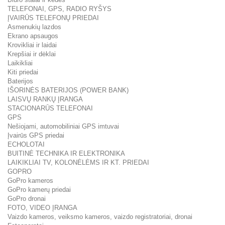
TELEFONAI, GPS, RADIO RYŠYS
ĮVAIRŪS TELEFONŲ PRIEDAI
Asmenukių lazdos
Ekrano apsaugos
Krovikliai ir laidai
Krepšiai ir dėklai
Laikikliai
Kiti priedai
Baterijos
IŠORINĖS BATERIJOS (POWER BANK)
LAISVŲ RANKŲ ĮRANGA
STACIONARŪS TELEFONAI
GPS
Nešiojami, automobiliniai GPS imtuvai
Įvairūs GPS priedai
ECHOLOTAI
BUITINĖ TECHNIKA IR ELEKTRONIKA
LAIKIKLIAI TV, KOLONĖLĖMS IR KT. PRIEDAI
GOPRO
GoPro kameros
GoPro kamerų priedai
GoPro dronai
FOTO, VIDEO ĮRANGA
Vaizdo kameros, veiksmo kameros, vaizdo registratoriai, dronai