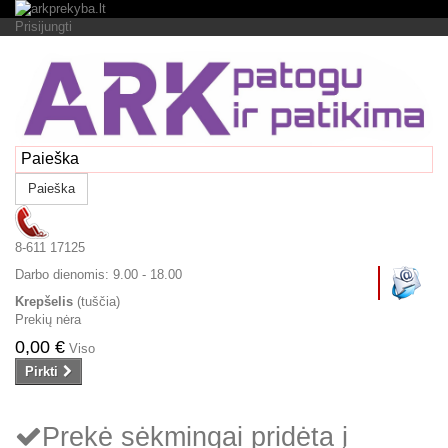
Prisijungti
Paieška
8-611 17125
Darbo dienomis:
9.00 - 18.00
Krepšelis
(tuščia)
Prekių nėra
0,00 €
Viso
Pirkti
Prekė sėkmingai pridėta į