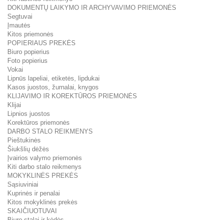
DOKUMENTŲ LAIKYMO IR ARCHYVAVIMO PRIEMONĖS
Segtuvai
Įmautės
Kitos priemonės
POPIERIAUS PREKĖS
Biuro popierius
Foto popierius
Vokai
Lipnūs lapeliai, etiketės, lipdukai
Kasos juostos, žurnalai, knygos
KLIJAVIMO IR KOREKTŪROS PRIEMONĖS
Klijai
Lipnios juostos
Korektūros priemonės
DARBO STALO REIKMENYS
Pieštukinės
Šiukšlių dėžės
Įvairios valymo priemonės
Kiti darbo stalo reikmenys
MOKYKLINĖS PREKĖS
Sąsiuviniai
Kuprinės ir penalai
Kitos mokyklinės prekės
SKAIČIUOTUVAI
Biuro stalai ir kėdės