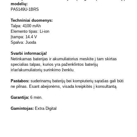
modelių:
PA5149U-1BRS
Techniniai duomenys:
Talpa: 4100 mAh
Elemento tipas: Li-ion
Įtampa: 14.4 V
Spalva: Juoda
Svarbi informacija!
Netinkamas baterijas ir akumuliatorius meskite į tam skirtas
specialias talpas, kurios yra paženklintos baterijų
ir/ar/akumuliatorių surinkimo ženklu.
Pastabos:
suderinamų baterijų bei kompiuterių sąrašas gali būti
ne pilnas. Esant abejonėms, visada kreipkitės į konsultantą.
Garantija:
6 mėn.
Gamintojas:
Extra Digital