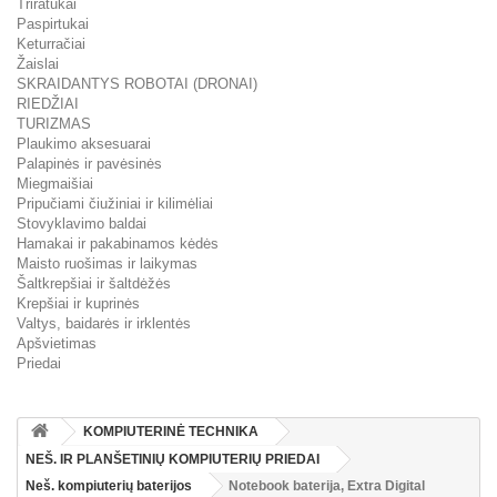
Triratukai
Paspirtukai
Keturračiai
Žaislai
SKRAIDANTYS ROBOTAI (DRONAI)
RIEDŽIAI
TURIZMAS
Plaukimo aksesuarai
Palapinės ir pavėsinės
Miegmaišiai
Pripučiami čiužiniai ir kilimėliai
Stovyklavimo baldai
Hamakai ir pakabinamos kėdės
Maisto ruošimas ir laikymas
Šaltkrepšiai ir šaltdėžės
Krepšiai ir kuprinės
Valtys, baidarės ir irklentės
Apšvietimas
Priedai
KOMPIUTERINĖ TECHNIKA
NEŠ. IR PLANŠETINIŲ KOMPIUTERIŲ PRIEDAI
Neš. kompiuterių baterijos
Notebook baterija, Extra Digital