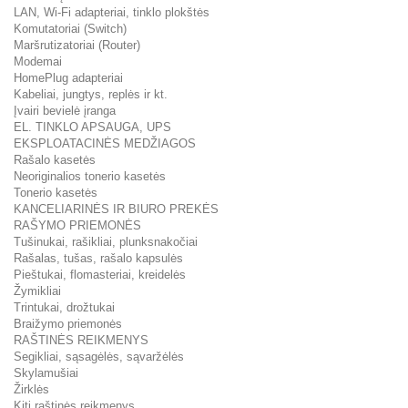
LAN, Wi-Fi adapteriai, tinklo plokštės
Komutatoriai (Switch)
Maršrutizatoriai (Router)
Modemai
HomePlug adapteriai
Kabeliai, jungtys, replės ir kt.
Įvairi bevielė įranga
EL. TINKLO APSAUGA, UPS
EKSPLOATACINĖS MEDŽIAGOS
Rašalo kasetės
Neoriginalios tonerio kasetės
Tonerio kasetės
KANCELIARINĖS IR BIURO PREKĖS
RAŠYMO PRIEMONĖS
Tušinukai, rašikliai, plunksnakočiai
Rašalas, tušas, rašalo kapsulės
Pieštukai, flomasteriai, kreidelės
Žymikliai
Trintukai, drožtukai
Braižymo priemonės
RAŠTINĖS REIKMENYS
Segikliai, sąsagėlės, sąvaržėlės
Skylamušiai
Žirklės
Kiti raštinės reikmenys