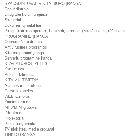
SPAUSDINTUVAI IR KITA BIURO ĮRANGA
Spausdintuvai
Daugiafunkciai įrenginiai
Skeneriai
Dokumentų naikikliai
Pinigų tikrinimo aparatai, banknotų ir monetų skaičiuokliai, rūšiuokliai
PROGRAMINĖ ĮRANGA
Operacinės sistemos
Antivirusinės programos
Kita programinė įranga
Serverių programinė įranga
KLAVIATŪROS, PELĖS
Klaviatūros
Pelės ir kilimėliai
KITA MULTIMEDIA
Ausinės ir mikrofonai
Garso kolonėlės
WEB kameros
Žaidimų įranga
MP3/MP4 grotuvai
Diktofonai
Projektoriai
Projektorių priedai
TV plokštės, media grotuvai
TINKLO ĮRANGA