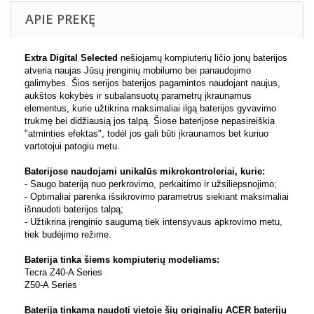
APIE PREKĘ
Extra Digital Selected
nešiojamų kompiuterių ličio jonų baterijos
atveria naujas Jūsų įrenginių mobilumo bei panaudojimo
galimybes. Šios serijos baterijos pagamintos naudojant naujus,
aukštos kokybės ir subalansuotų parametrų įkraunamus
elementus, kurie užtikrina maksimaliai ilgą baterijos gyvavimo
trukmę bei didžiausią jos talpą. Šiose baterijose nepasireiškia
"atminties efektas", todėl jos gali būti įkraunamos bet kuriuo
vartotojui patogiu metu.
Baterijose naudojami unikalūs mikrokontroleriai, kurie:
- Saugo bateriją nuo perkrovimo, perkaitimo ir užsiliepsnojimo;
- Optimaliai parenka išsikrovimo parametrus siekiant maksimaliai
išnaudoti baterijos talpą;
- Užtikrina įrenginio saugumą tiek intensyvaus apkrovimo metu,
tiek budėjimo režime.
Baterija tinka šiems kompiuterių modeliams:
Tecra Z40-A Series
Z50-A Series
Baterija tinkama naudoti vietoje šių originalių ACER baterijų