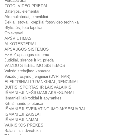
Fotoaparatai
FOTO, VIDEO PRIEDAI
Baterijos, elementai
Akumuliatoriai, įkrovikliai
Dėklai, stovai, krepšiai foto/video technikai
Blykstės, foto lapeliai
Objektyvai
APŠVIETIMAS
ALKOTESTERIAI
APSAUGOS SISTEMOS
EZVIZ apsaugos sistema
Jutikliai, sirenos ir kt. priedai
VAIZDO STEBĖJIMO SISTEMOS
Vaizdo stebėjimo kameros
Vaizdo įrašymo įrenginiai (DVR, NVR)
ELEKTRINIAI IR RANKINIAI ĮRENGINIAI
BUITIS, SPORTAS IR LAISVALAIKIS
IŠMANIEJI NEŠIOJAMI AKSESUARAI
Išmanieji laikrodžiai ir apyrankės
Kiti išmanūs prietaisai
IŠMANIEJI SVEIKATINGUMO AKSESUARAI
IŠMANIEJI ŽAISLAI
IŠMANIEJI NAMAI
VAIKIŠKOS PREKĖS
Balansiniai dviratukai