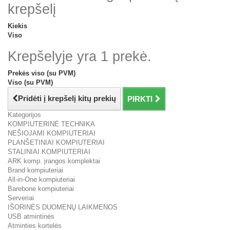
krepšelį
Kiekis
Viso
Krepšelyje yra 1 prekė.
Prekės viso (su PVM)
Viso (su PVM)
Pridėti į krepšelį kitų prekių
PIRKTI
Kategorijos
KOMPIUTERINĖ TECHNIKA
NEŠIOJAMI KOMPIUTERIAI
PLANŠETINIAI KOMPIUTERIAI
STALINIAI KOMPIUTERIAI
ARK komp. įrangos komplektai
Brand kompiuteriai
All-in-One kompiuteriai
Barebone kompiuteriai
Serveriai
IŠORINĖS DUOMENŲ LAIKMENOS
USB atmintinės
Atminties kortelės