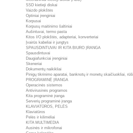
SSD kietieji diskai
Vaizdo plokštės
Optiniai įrenginiai
Korpusai
Korpusų maitinimo šaltiniai
Aušintuvai, termo pasta
Kitos I/O plokštės, adapteriai, konverteriai
Įvairūs kabeliai ir jungtys
SPAUSDINTUVAI IR KITA BIURO ĮRANGA
Spausdintuvai
Daugiafunkciai įrenginiai
Skeneriai
Dokumentų naikikliai
Pinigų tikrinimo aparatai, banknotų ir monetų skaičiuokliai, rūši
PROGRAMINĖ ĮRANGA
Operacinės sistemos
Antivirusinės programos
Kita programinė įranga
Serverių programinė įranga
KLAVIATŪROS, PELĖS
Klaviatūros
Pelės ir kilimėliai
KITA MULTIMEDIA
Ausinės ir mikrofonai