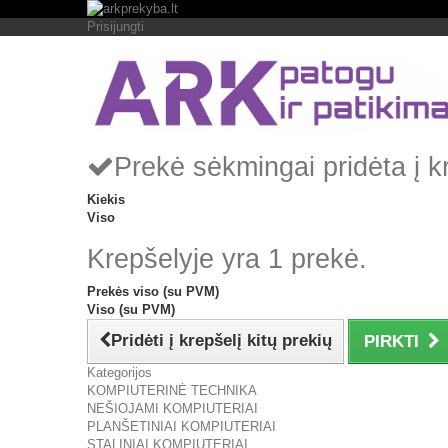
Prisijungti
Prekė sėkmingai pridėta į k
Kiekis
Viso
Krepšelyje yra 1 prekė.
Prekės viso (su PVM)
Viso (su PVM)
Pridėti į krepšelį kitų prekių
PIRKTI
Kategorijos
KOMPIUTERINĖ TECHNIKA
NEŠIOJAMI KOMPIUTERIAI
PLANŠETINIAI KOMPIUTERIAI
STALINIAI KOMPIUTERIAI