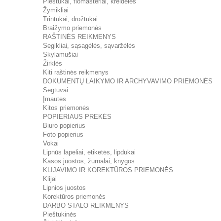
Pieštukai, flomasteriai, kreidelės
Žymikliai
Trintukai, drožtukai
Braižymo priemonės
RAŠTINĖS REIKMENYS
Segikliai, sąsagėlės, sąvaržėlės
Skylamušiai
Žirklės
Kiti raštinės reikmenys
DOKUMENTŲ LAIKYMO IR ARCHYVAVIMO PRIEMONĖS
Segtuvai
Įmautės
Kitos priemonės
POPIERIAUS PREKĖS
Biuro popierius
Foto popierius
Vokai
Lipnūs lapeliai, etiketės, lipdukai
Kasos juostos, žurnalai, knygos
KLIJAVIMO IR KOREKTŪROS PRIEMONĖS
Klijai
Lipnios juostos
Korektūros priemonės
DARBO STALO REIKMENYS
Pieštukinės