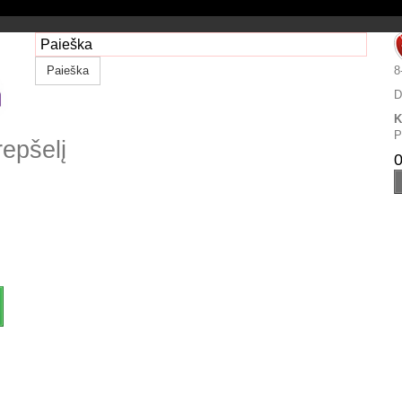
Paieška
8
D
K
P
repšelį
0