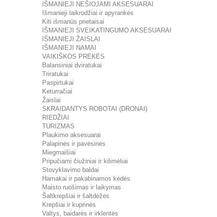
IŠMANIEJI NEŠIOJAMI AKSESUARAI
Išmanieji laikrodžiai ir apyrankės
Kiti išmanūs prietaisai
IŠMANIEJI SVEIKATINGUMO AKSESUARAI
IŠMANIEJI ŽAISLAI
IŠMANIEJI NAMAI
VAIKIŠKOS PREKĖS
Balansiniai dviratukai
Triratukai
Paspirtukai
Keturračiai
Žaislai
SKRAIDANTYS ROBOTAI (DRONAI)
RIEDŽIAI
TURIZMAS
Plaukimo aksesuarai
Palapinės ir pavėsinės
Miegmaišiai
Pripučiami čiužiniai ir kilimėliai
Stovyklavimo baldai
Hamakai ir pakabinamos kėdės
Maisto ruošimas ir laikymas
Šaltkrepšiai ir šaltdėžės
Krepšiai ir kuprinės
Valtys, baidarės ir irklentės