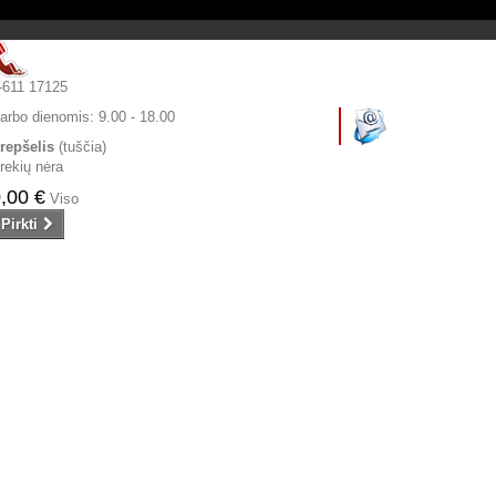
-611 17125
arbo dienomis:
9.00 - 18.00
repšelis
(tuščia)
rekių nėra
,00 €
Viso
Pirkti