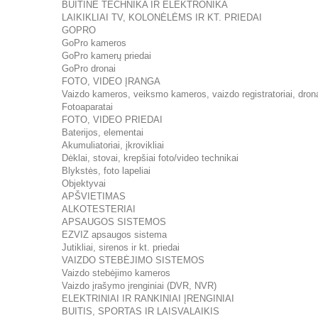
BUITINĖ TECHNIKA IR ELEKTRONIKA
LAIKIKLIAI TV, KOLONĖLĖMS IR KT. PRIEDAI
GOPRO
GoPro kameros
GoPro kamerų priedai
GoPro dronai
FOTO, VIDEO ĮRANGA
Vaizdo kameros, veiksmo kameros, vaizdo registratoriai, dron
Fotoaparatai
FOTO, VIDEO PRIEDAI
Baterijos, elementai
Akumuliatoriai, įkrovikliai
Dėklai, stovai, krepšiai foto/video technikai
Blykstės, foto lapeliai
Objektyvai
APŠVIETIMAS
ALKOTESTERIAI
APSAUGOS SISTEMOS
EZVIZ apsaugos sistema
Jutikliai, sirenos ir kt. priedai
VAIZDO STEBĖJIMO SISTEMOS
Vaizdo stebėjimo kameros
Vaizdo įrašymo įrenginiai (DVR, NVR)
ELEKTRINIAI IR RANKINIAI ĮRENGINIAI
BUITIS, SPORTAS IR LAISVALAIKIS