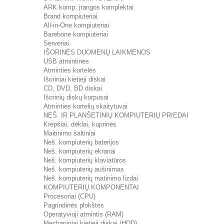
ARK komp. įrangos komplektai
Brand kompiuteriai
All-in-One kompiuteriai
Barebone kompiuteriai
Serveriai
IŠORINĖS DUOMENŲ LAIKMENOS
USB atmintinės
Atminties kortelės
Išoriniai kietieji diskai
CD, DVD, BD diskai
Išorinių diskų korpusai
Atminties kortelių skaitytuvai
NEŠ. IR PLANŠETINIŲ KOMPIUTERIŲ PRIEDAI
Krepšiai, dėklai, kuprinės
Maitinimo šaltiniai
Neš. kompiuterių baterijos
Neš. kompiuterių ekranai
Neš. kompiuterių klaviatūros
Neš. kompiuterių aušinimas
Neš. kompiuterių matinimo lizdai
KOMPIUTERIŲ KOMPONENTAI
Procesoriai (CPU)
Pagrindinės plokštės
Operatyvioji atmintis (RAM)
Mechaniniai kietieji diskai (HDD)