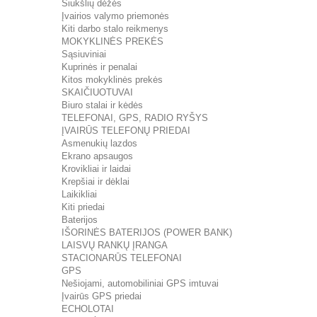
Šiukšlių dėžės
Įvairios valymo priemonės
Kiti darbo stalo reikmenys
MOKYKLINĖS PREKĖS
Sąsiuviniai
Kuprinės ir penalai
Kitos mokyklinės prekės
SKAIČIUOTUVAI
Biuro stalai ir kėdės
TELEFONAI, GPS, RADIO RYŠYS
ĮVAIRŪS TELEFONŲ PRIEDAI
Asmenukių lazdos
Ekrano apsaugos
Krovikliai ir laidai
Krepšiai ir dėklai
Laikikliai
Kiti priedai
Baterijos
IŠORINĖS BATERIJOS (POWER BANK)
LAISVŲ RANKŲ ĮRANGA
STACIONARŪS TELEFONAI
GPS
Nešiojami, automobiliniai GPS imtuvai
Įvairūs GPS priedai
ECHOLOTAI