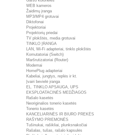
Garso kolonėlės
WEB kameros
Žaidimų įranga
MP3/MP4 grotuvai
Diktofonai
Projektoriai
Projektorių priedai
TV plokštės, media grotuvai
TINKLO ĮRANGA
LAN, Wi-Fi adapteriai, tinklo plokštės
Komutatoriai (Switch)
Maršrutizatoriai (Router)
Modemai
HomePlug adapteriai
Kabeliai, jungtys, replės ir kt.
Įvairi bevielė įranga
EL. TINKLO APSAUGA, UPS
EKSPLOATACINĖS MEDŽIAGOS
Rašalo kasetės
Neoriginalios tonerio kasetės
Tonerio kasetės
KANCELIARINĖS IR BIURO PREKĖS
RAŠYMO PRIEMONĖS
Tušinukai, rašikliai, plunksnakočiai
Rašalas, tušas, rašalo kapsulės