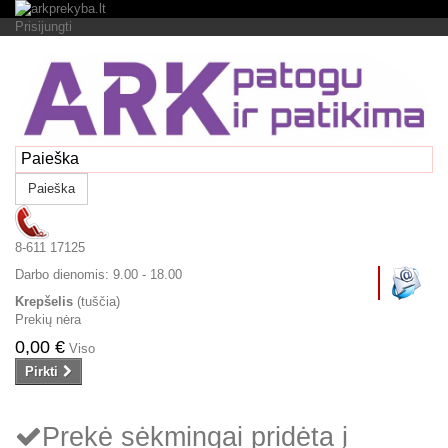
Prisijungti
Paieška
8-611 17125
Darbo dienomis:
9.00 - 18.00
Krepšelis
(tuščia)
Prekių nėra
0,00 €
Viso
Pirkti
Prekė sėkmingai pridėta į