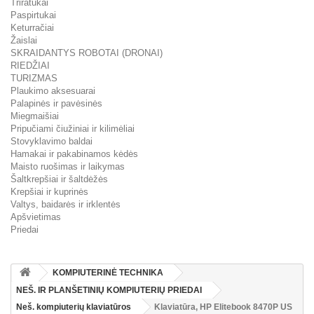
Triratukai
Paspirtukai
Keturračiai
Žaislai
SKRAIDANTYS ROBOTAI (DRONAI)
RIEDŽIAI
TURIZMAS
Plaukimo aksesuarai
Palapinės ir pavėsinės
Miegmaišiai
Pripučiami čiužiniai ir kilimėliai
Stovyklavimo baldai
Hamakai ir pakabinamos kėdės
Maisto ruošimas ir laikymas
Šaltkrepšiai ir šaltdėžės
Krepšiai ir kuprinės
Valtys, baidarės ir irklentės
Apšvietimas
Priedai
KOMPIUTERINĖ TECHNIKA
NEŠ. IR PLANŠETINIŲ KOMPIUTERIŲ PRIEDAI
Neš. kompiuterių klaviatūros
Klaviatūra, HP Elitebook 8470P US