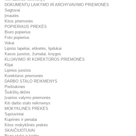
DOKUMENTŲ LAIKYMO IR ARCHYVAVIMO PRIEMONĖS
Segtuvai
Įmautės
Kitos priemonės
POPIERIAUS PREKĖS
Biuro popierius
Foto popierius
Vokai
Lipnūs lapeliai, etiketės, lipdukai
Kasos juostos, žurnalai, knygos
KLIJAVIMO IR KOREKTŪROS PRIEMONĖS
Klijai
Lipnios juostos
Korektūros priemonės
DARBO STALO REIKMENYS
Pieštukinės
Šiukšlių dėžės
Įvairios valymo priemonės
Kiti darbo stalo reikmenys
MOKYKLINĖS PREKĖS
Sąsiuviniai
Kuprinės ir penalai
Kitos mokyklinės prekės
SKAIČIUOTUVAI
Biuro stalai ir kėdės