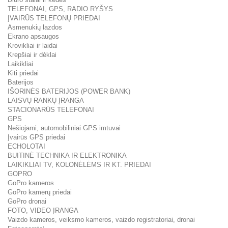
TELEFONAI, GPS, RADIO RYŠYS
ĮVAIRŪS TELEFONŲ PRIEDAI
Asmenukių lazdos
Ekrano apsaugos
Krovikliai ir laidai
Krepšiai ir dėklai
Laikikliai
Kiti priedai
Baterijos
IŠORINĖS BATERIJOS (POWER BANK)
LAISVŲ RANKŲ ĮRANGA
STACIONARŪS TELEFONAI
GPS
Nešiojami, automobiliniai GPS imtuvai
Įvairūs GPS priedai
ECHOLOTAI
BUITINĖ TECHNIKA IR ELEKTRONIKA
LAIKIKLIAI TV, KOLONĖLĖMS IR KT. PRIEDAI
GOPRO
GoPro kameros
GoPro kamerų priedai
GoPro dronai
FOTO, VIDEO ĮRANGA
Vaizdo kameros, veiksmo kameros, vaizdo registratoriai, dronai