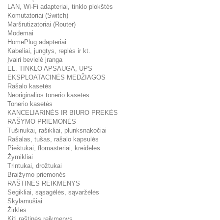
LAN, Wi-Fi adapteriai, tinklo plokštės
Komutatoriai (Switch)
Maršrutizatoriai (Router)
Modemai
HomePlug adapteriai
Kabeliai, jungtys, replės ir kt.
Įvairi bevielė įranga
EL. TINKLO APSAUGA, UPS
EKSPLOATACINĖS MEDŽIAGOS
Rašalo kasetės
Neoriginalios tonerio kasetės
Tonerio kasetės
KANCELIARINĖS IR BIURO PREKĖS
RAŠYMO PRIEMONĖS
Tušinukai, rašikliai, plunksnakočiai
Rašalas, tušas, rašalo kapsulės
Pieštukai, flomasteriai, kreidelės
Žymikliai
Trintukai, drožtukai
Braižymo priemonės
RAŠTINĖS REIKMENYS
Segikliai, sąsagėlės, sąvaržėlės
Skylamušiai
Žirklės
Kiti raštinės reikmenys