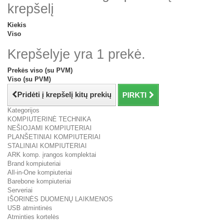
krepšelį
Kiekis
Viso
Krepšelyje yra 1 prekė.
Prekės viso (su PVM)
Viso (su PVM)
Pridėti į krepšelį kitų prekių
PIRKTI
Kategorijos
KOMPIUTERINĖ TECHNIKA
NEŠIOJAMI KOMPIUTERIAI
PLANŠETINIAI KOMPIUTERIAI
STALINIAI KOMPIUTERIAI
ARK komp. įrangos komplektai
Brand kompiuteriai
All-in-One kompiuteriai
Barebone kompiuteriai
Serveriai
IŠORINĖS DUOMENŲ LAIKMENOS
USB atmintinės
Atminties kortelės