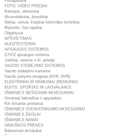
Fotoaparatai
FOTO, VIDEO PRIEDAI
Baterijos, elementai
Akumuliatoriai, įkrovikliai
Dėklai, stovai, krepšiai foto/video technikai
Blykstės, foto lapeliai
Objektyvai
APŠVIETIMAS
ALKOTESTERIAI
APSAUGOS SISTEMOS
EZVIZ apsaugos sistema
Jutikliai, sirenos ir kt. priedai
VAIZDO STEBĖJIMO SISTEMOS
Vaizdo stebėjimo kameros
Vaizdo įrašymo įrenginiai (DVR, NVR)
ELEKTRINIAI IR RANKINIAI ĮRENGINIAI
BUITIS, SPORTAS IR LAISVALAIKIS
IŠMANIEJI NEŠIOJAMI AKSESUARAI
Išmanieji laikrodžiai ir apyrankės
Kiti išmanūs prietaisai
IŠMANIEJI SVEIKATINGUMO AKSESUARAI
IŠMANIEJI ŽAISLAI
IŠMANIEJI NAMAI
VAIKIŠKOS PREKĖS
Balansiniai dviratukai