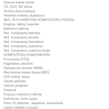
Išoriniai kietieji diskai
CD, DVD, BD diskai
Išorinių diskų korpusai
Atminties kortelių skaitytuvai
NEŠ. IR PLANŠETINIŲ KOMPIUTERIŲ PRIEDAI
Krepšiai, dėklai, kuprinės
Maitinimo šaltiniai
Neš. kompiuterių baterijos
Neš. kompiuterių ekranai
Neš. kompiuterių klaviatūros
Neš. kompiuterių aušinimas
Neš. kompiuterių matinimo lizdai
KOMPIUTERIŲ KOMPONENTAI
Procesoriai (CPU)
Pagrindinės plokštės
Operatyvioji atmintis (RAM)
Mechaniniai kietieji diskai (HDD)
SSD kietieji diskai
Vaizdo plokštės
Optiniai įrenginiai
Korpusai
Korpusų maitinimo šaltiniai
Aušintuvai, termo pasta
Kitos I/O plokštės, adapteriai, konverteriai
Įvairūs kabeliai ir jungtys