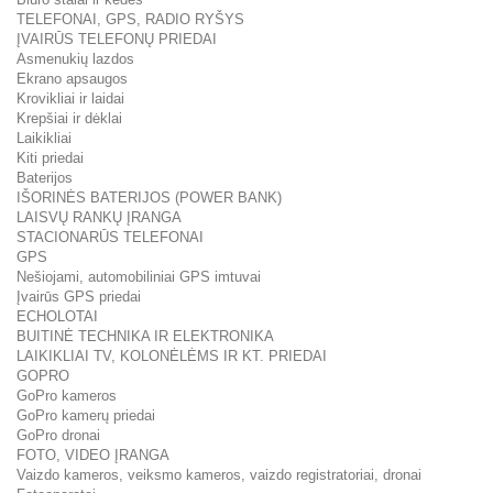
TELEFONAI, GPS, RADIO RYŠYS
ĮVAIRŪS TELEFONŲ PRIEDAI
Asmenukių lazdos
Ekrano apsaugos
Krovikliai ir laidai
Krepšiai ir dėklai
Laikikliai
Kiti priedai
Baterijos
IŠORINĖS BATERIJOS (POWER BANK)
LAISVŲ RANKŲ ĮRANGA
STACIONARŪS TELEFONAI
GPS
Nešiojami, automobiliniai GPS imtuvai
Įvairūs GPS priedai
ECHOLOTAI
BUITINĖ TECHNIKA IR ELEKTRONIKA
LAIKIKLIAI TV, KOLONĖLĖMS IR KT. PRIEDAI
GOPRO
GoPro kameros
GoPro kamerų priedai
GoPro dronai
FOTO, VIDEO ĮRANGA
Vaizdo kameros, veiksmo kameros, vaizdo registratoriai, dronai