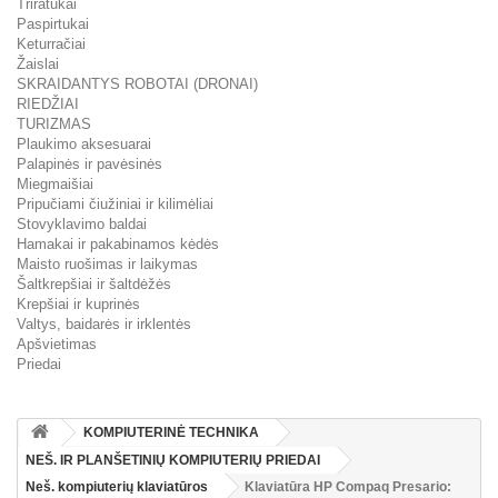
Triratukai
Paspirtukai
Keturračiai
Žaislai
SKRAIDANTYS ROBOTAI (DRONAI)
RIEDŽIAI
TURIZMAS
Plaukimo aksesuarai
Palapinės ir pavėsinės
Miegmaišiai
Pripučiami čiužiniai ir kilimėliai
Stovyklavimo baldai
Hamakai ir pakabinamos kėdės
Maisto ruošimas ir laikymas
Šaltkrepšiai ir šaltdėžės
Krepšiai ir kuprinės
Valtys, baidarės ir irklentės
Apšvietimas
Priedai
KOMPIUTERINĖ TECHNIKA
NEŠ. IR PLANŠETINIŲ KOMPIUTERIŲ PRIEDAI
Neš. kompiuterių klaviatūros
Klaviatūra HP Compaq Presario: