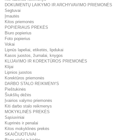
DOKUMENTŲ LAIKYMO IR ARCHYVAVIMO PRIEMONĖS
Segtuvai
Įmautės
Kitos priemonės
POPIERIAUS PREKĖS
Biuro popierius
Foto popierius
Vokai
Lipnūs lapeliai, etiketės, lipdukai
Kasos juostos, žurnalai, knygos
KLIJAVIMO IR KOREKTŪROS PRIEMONĖS
Klijai
Lipnios juostos
Korektūros priemonės
DARBO STALO REIKMENYS
Pieštukinės
Šiukšlių dėžės
Įvairios valymo priemonės
Kiti darbo stalo reikmenys
MOKYKLINĖS PREKĖS
Sąsiuviniai
Kuprinės ir penalai
Kitos mokyklinės prekės
SKAIČIUOTUVAI
Biuro stalai ir kėdės