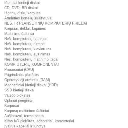
Išoriniai kietieji diskai
CD, DVD, BD diskai
Išorinių diskų korpusai
Atminties kortelių skaitytuvai
NEŠ. IR PLANŠETINIŲ KOMPIUTERIŲ PRIEDAI
Krepšiai, dėklai, kuprinės
Maitinimo šaltiniai
Neš. kompiuterių baterijos
Neš. kompiuterių ekranai
Neš. kompiuterių klaviatūros
Neš. kompiuterių aušinimas
Neš. kompiuterių matinimo lizdai
KOMPIUTERIŲ KOMPONENTAI
Procesoriai (CPU)
Pagrindinės plokštės
Operatyvioji atmintis (RAM)
Mechaniniai kietieji diskai (HDD)
SSD kietieji diskai
Vaizdo plokštės
Optiniai įrenginiai
Korpusai
Korpusų maitinimo šaltiniai
Aušintuvai, termo pasta
Kitos I/O plokštės, adapteriai, konverteriai
Įvairūs kabeliai ir jungtys