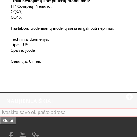
Tinka nešiojamų kompiuterių modeliams:
HP Compaq Presario:
CQ40;
CQ45.
Pastabos:
Suderinamų modelių sąrašas gali būti nepilnas.
Techniniai duomenys:
Tipas: US
Spalva: juoda
Garantija: 6 mėn.
NAUJIENLAIŠKIAI
Gerai