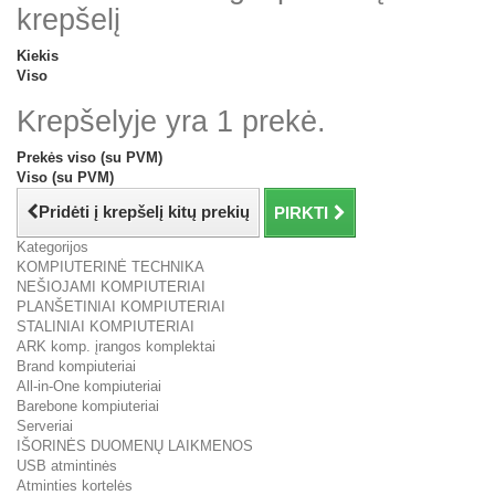
krepšelį
Kiekis
Viso
Krepšelyje yra 1 prekė.
Prekės viso (su PVM)
Viso (su PVM)
Pridėti į krepšelį kitų prekių
PIRKTI
Kategorijos
KOMPIUTERINĖ TECHNIKA
NEŠIOJAMI KOMPIUTERIAI
PLANŠETINIAI KOMPIUTERIAI
STALINIAI KOMPIUTERIAI
ARK komp. įrangos komplektai
Brand kompiuteriai
All-in-One kompiuteriai
Barebone kompiuteriai
Serveriai
IŠORINĖS DUOMENŲ LAIKMENOS
USB atmintinės
Atminties kortelės