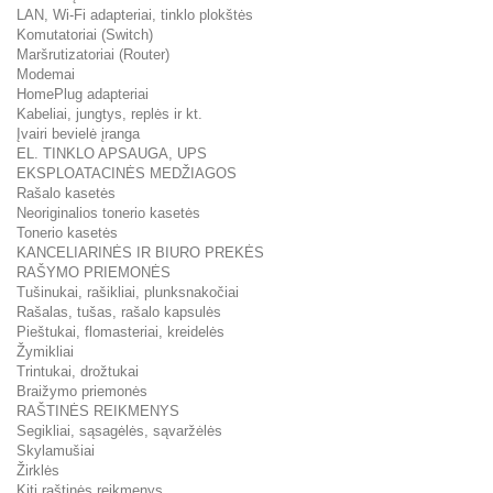
LAN, Wi-Fi adapteriai, tinklo plokštės
Komutatoriai (Switch)
Maršrutizatoriai (Router)
Modemai
HomePlug adapteriai
Kabeliai, jungtys, replės ir kt.
Įvairi bevielė įranga
EL. TINKLO APSAUGA, UPS
EKSPLOATACINĖS MEDŽIAGOS
Rašalo kasetės
Neoriginalios tonerio kasetės
Tonerio kasetės
KANCELIARINĖS IR BIURO PREKĖS
RAŠYMO PRIEMONĖS
Tušinukai, rašikliai, plunksnakočiai
Rašalas, tušas, rašalo kapsulės
Pieštukai, flomasteriai, kreidelės
Žymikliai
Trintukai, drožtukai
Braižymo priemonės
RAŠTINĖS REIKMENYS
Segikliai, sąsagėlės, sąvaržėlės
Skylamušiai
Žirklės
Kiti raštinės reikmenys