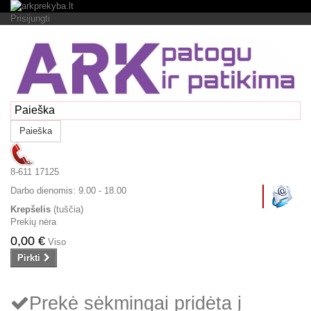
Prisijungti
Paieška
8-611 17125
Darbo dienomis:
9.00 - 18.00
Krepšelis
(tuščia)
Prekių nėra
0,00 €
Viso
Pirkti
Prekė sėkmingai pridėta į