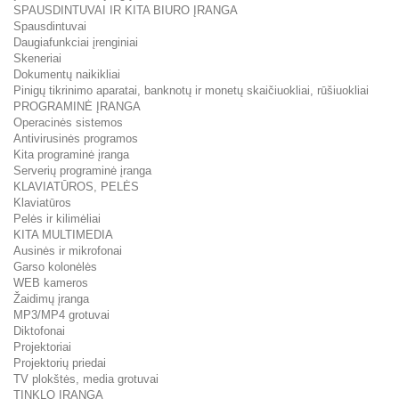
SPAUSDINTUVAI IR KITA BIURO ĮRANGA
Spausdintuvai
Daugiafunkciai įrenginiai
Skeneriai
Dokumentų naikikliai
Pinigų tikrinimo aparatai, banknotų ir monetų skaičiuokliai, rūšiuokliai
PROGRAMINĖ ĮRANGA
Operacinės sistemos
Antivirusinės programos
Kita programinė įranga
Serverių programinė įranga
KLAVIATŪROS, PELĖS
Klaviatūros
Pelės ir kilimėliai
KITA MULTIMEDIA
Ausinės ir mikrofonai
Garso kolonėlės
WEB kameros
Žaidimų įranga
MP3/MP4 grotuvai
Diktofonai
Projektoriai
Projektorių priedai
TV plokštės, media grotuvai
TINKLO ĮRANGA