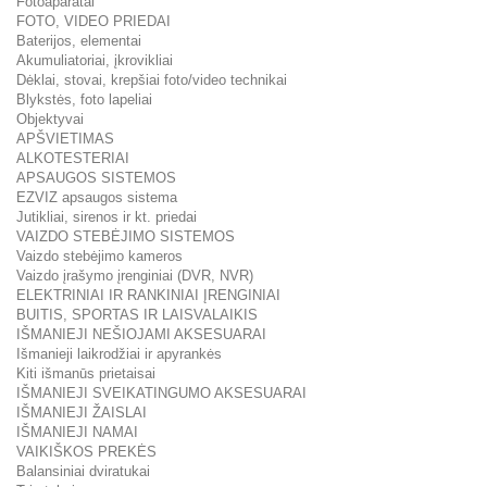
Fotoaparatai
FOTO, VIDEO PRIEDAI
Baterijos, elementai
Akumuliatoriai, įkrovikliai
Dėklai, stovai, krepšiai foto/video technikai
Blykstės, foto lapeliai
Objektyvai
APŠVIETIMAS
ALKOTESTERIAI
APSAUGOS SISTEMOS
EZVIZ apsaugos sistema
Jutikliai, sirenos ir kt. priedai
VAIZDO STEBĖJIMO SISTEMOS
Vaizdo stebėjimo kameros
Vaizdo įrašymo įrenginiai (DVR, NVR)
ELEKTRINIAI IR RANKINIAI ĮRENGINIAI
BUITIS, SPORTAS IR LAISVALAIKIS
IŠMANIEJI NEŠIOJAMI AKSESUARAI
Išmanieji laikrodžiai ir apyrankės
Kiti išmanūs prietaisai
IŠMANIEJI SVEIKATINGUMO AKSESUARAI
IŠMANIEJI ŽAISLAI
IŠMANIEJI NAMAI
VAIKIŠKOS PREKĖS
Balansiniai dviratukai