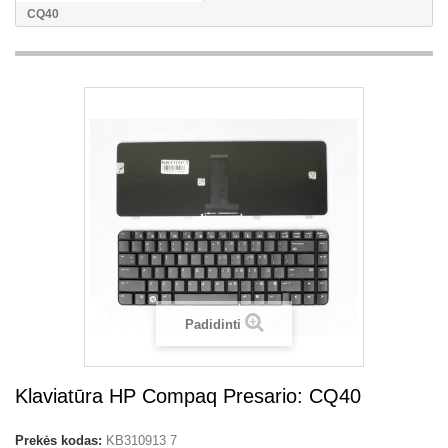
CQ40
Padidinti
Klaviatūra HP Compaq Presario: CQ40
Prekės kodas:
KB310913 7