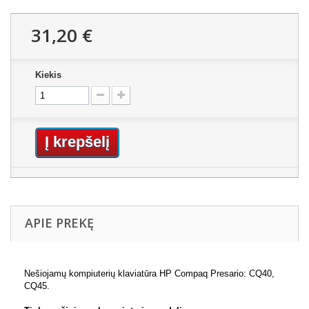
31,20 €
Kiekis
Į krepšelį
APIE PREKĘ
Nešiojamų kompiuterių klaviatūra HP Compaq Presario: CQ40,
CQ45.