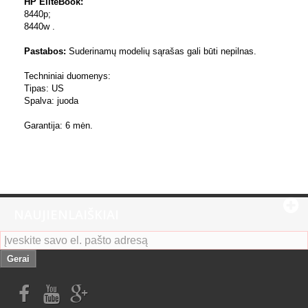
HP EliteBook:
8440p;
8440w .
Pastabos:
Suderinamų modelių sąrašas gali būti nepilnas.
Techniniai duomenys:
Tipas: US
Spalva: juoda
Garantija: 6 mėn.
NAUJIENLAIŠKIAI
Gerai