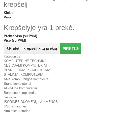
krepšelį
Kiekis
Viso
Krepšelyje yra 1 prekė.
Prekės viso (su PVM)
Viso (su PVM)
Pridėti į krepšelį kitų prekių
PIRKTI
Kategorijos
KOMPIUTERINĖ TECHNIKA
NEŠIOJAMI KOMPIUTERIAI
PLANŠETINIAI KOMPIUTERIAI
STALINIAI KOMPIUTERIAI
ARK komp. įrangos komplektai
Brand kompiuteriai
All-in-One kompiuteriai
Barebone kompiuteriai
Serveriai
IŠORINĖS DUOMENŲ LAIKMENOS
USB atmintinės
Atminties kortelės