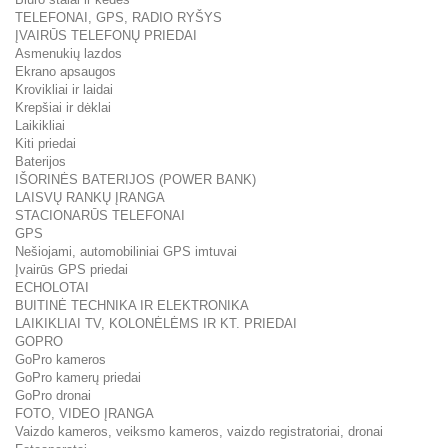
TELEFONAI, GPS, RADIO RYŠYS
ĮVAIRŪS TELEFONŲ PRIEDAI
Asmenukių lazdos
Ekrano apsaugos
Krovikliai ir laidai
Krepšiai ir dėklai
Laikikliai
Kiti priedai
Baterijos
IŠORINĖS BATERIJOS (POWER BANK)
LAISVŲ RANKŲ ĮRANGA
STACIONARŪS TELEFONAI
GPS
Nešiojami, automobiliniai GPS imtuvai
Įvairūs GPS priedai
ECHOLOTAI
BUITINĖ TECHNIKA IR ELEKTRONIKA
LAIKIKLIAI TV, KOLONĖLĖMS IR KT. PRIEDAI
GOPRO
GoPro kameros
GoPro kamerų priedai
GoPro dronai
FOTO, VIDEO ĮRANGA
Vaizdo kameros, veiksmo kameros, vaizdo registratoriai, dronai