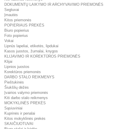
DOKUMENTŲ LAIKYMO IR ARCHYVAVIMO PRIEMONĖS
Segtuvai
Įmautės
Kitos priemonės
POPIERIAUS PREKĖS
Biuro popierius
Foto popierius
Vokai
Lipnūs lapeliai, etiketės, lipdukai
Kasos juostos, žurnalai, knygos
KLIJAVIMO IR KOREKTŪROS PRIEMONĖS
Klijai
Lipnios juostos
Korektūros priemonės
DARBO STALO REIKMENYS
Pieštukinės
Šiukšlių dėžės
Įvairios valymo priemonės
Kiti darbo stalo reikmenys
MOKYKLINĖS PREKĖS
Sąsiuviniai
Kuprinės ir penalai
Kitos mokyklinės prekės
SKAIČIUOTUVAI
Biuro stalai ir kėdės