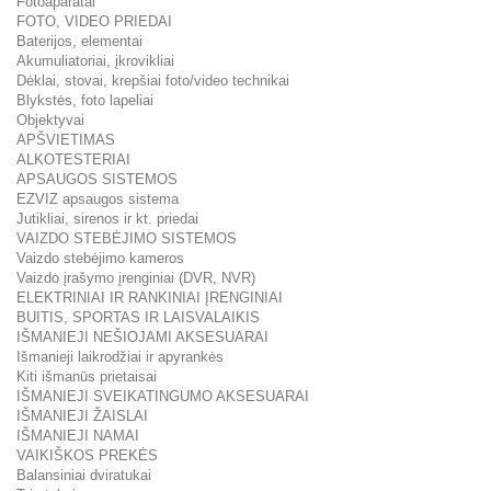
Fotoaparatai
FOTO, VIDEO PRIEDAI
Baterijos, elementai
Akumuliatoriai, įkrovikliai
Dėklai, stovai, krepšiai foto/video technikai
Blykstės, foto lapeliai
Objektyvai
APŠVIETIMAS
ALKOTESTERIAI
APSAUGOS SISTEMOS
EZVIZ apsaugos sistema
Jutikliai, sirenos ir kt. priedai
VAIZDO STEBĖJIMO SISTEMOS
Vaizdo stebėjimo kameros
Vaizdo įrašymo įrenginiai (DVR, NVR)
ELEKTRINIAI IR RANKINIAI ĮRENGINIAI
BUITIS, SPORTAS IR LAISVALAIKIS
IŠMANIEJI NEŠIOJAMI AKSESUARAI
Išmanieji laikrodžiai ir apyrankės
Kiti išmanūs prietaisai
IŠMANIEJI SVEIKATINGUMO AKSESUARAI
IŠMANIEJI ŽAISLAI
IŠMANIEJI NAMAI
VAIKIŠKOS PREKĖS
Balansiniai dviratukai