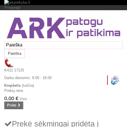
Prisijungti
Paieška
8-611 17125
Darbo dienomis:
9.00 - 18.00
Krepšelis
(tuščia)
Prekių nėra
0,00 €
Viso
Pirkti
Prekė sėkmingai pridėta į