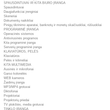
SPAUSDINTUVAI IR KITA BIURO ĮRANGA
Spausdintuvai
Daugiafunkciai įrenginiai
Skeneriai
Dokumentų naikikliai
Pinigų tikrinimo aparatai, banknotų ir monetų skaičiuokliai, rūšiuokliai
PROGRAMINĖ ĮRANGA
Operacinės sistemos
Antivirusinės programos
Kita programinė įranga
Serverių programinė įranga
KLAVIATŪROS, PELĖS
Klaviatūros
Pelės ir kilimėliai
KITA MULTIMEDIA
Ausinės ir mikrofonai
Garso kolonėlės
WEB kameros
Žaidimų įranga
MP3/MP4 grotuvai
Diktofonai
Projektoriai
Projektorių priedai
TV plokštės, media grotuvai
TINKLO ĮRANGA