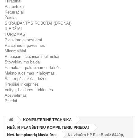
Triratukai
Paspirtukai
Keturračiai
Žaislai
SKRAIDANTYS ROBOTAI (DRONAI)
RIEDŽIAI
TURIZMAS
Plaukimo aksesuarai
Palapinės ir pavėsinės
Miegmaišiai
Pripučiami čiužiniai ir kilimėliai
Stovyklavimo baldai
Hamakai ir pakabinamos kėdės
Maisto ruošimas ir laikymas
Šaltkrepšiai ir šaltdėžės
Krepšiai ir kuprinės
Valtys, baidarės ir irklentės
Apšvietimas
Priedai
KOMPIUTERINĖ TECHNIKA
NEŠ. IR PLANŠETINIŲ KOMPIUTERIŲ PRIEDAI
Neš. kompiuterių klaviatūros
Klaviatūra HP EliteBook: 8440p,