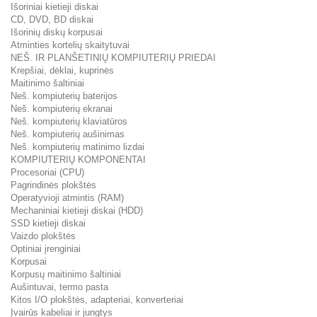
Išoriniai kietieji diskai
CD, DVD, BD diskai
Išorinių diskų korpusai
Atminties kortelių skaitytuvai
NEŠ. IR PLANŠETINIŲ KOMPIUTERIŲ PRIEDAI
Krepšiai, dėklai, kuprinės
Maitinimo šaltiniai
Neš. kompiuterių baterijos
Neš. kompiuterių ekranai
Neš. kompiuterių klaviatūros
Neš. kompiuterių aušinimas
Neš. kompiuterių matinimo lizdai
KOMPIUTERIŲ KOMPONENTAI
Procesoriai (CPU)
Pagrindinės plokštės
Operatyvioji atmintis (RAM)
Mechaniniai kietieji diskai (HDD)
SSD kietieji diskai
Vaizdo plokštės
Optiniai įrenginiai
Korpusai
Korpusų maitinimo šaltiniai
Aušintuvai, termo pasta
Kitos I/O plokštės, adapteriai, konverteriai
Įvairūs kabeliai ir jungtys