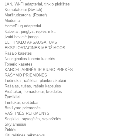
LAN, Wi-Fi adapteriai, tinklo plokštės
Komutatoriai (Switch)
Maršrutizatoriai (Router)
Modemai
HomePlug adapteriai
Kabeliai, jungtys, replės ir kt.
Įvairi bevielė įranga
EL. TINKLO APSAUGA, UPS
EKSPLOATACINĖS MEDŽIAGOS
Rašalo kasetės
Neoriginalios tonerio kasetės
Tonerio kasetės
KANCELIARINĖS IR BIURO PREKĖS
RAŠYMO PRIEMONĖS
Tušinukai, rašikliai, plunksnakočiai
Rašalas, tušas, rašalo kapsulės
Pieštukai, flomasteriai, kreidelės
Žymikliai
Trintukai, drožtukai
Braižymo priemonės
RAŠTINĖS REIKMENYS
Segikliai, sąsagėlės, sąvaržėlės
Skylamušiai
Žirklės
Kiti raštinės reikmenys