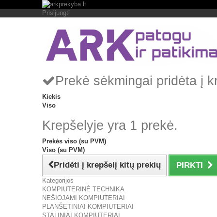
Prisijungti
Prekė sėkmingai pridėta į k
Kiekis
Viso
Krepšelyje yra 1 prekė.
Prekės viso (su PVM)
Viso (su PVM)
Pridėti į krepšelį kitų prekių
PIRKTI
Kategorijos
KOMPIUTERINĖ TECHNIKA
NEŠIOJAMI KOMPIUTERIAI
PLANŠETINIAI KOMPIUTERIAI
STALINIAI KOMPIUTERIAI