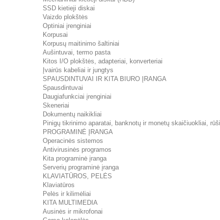
SSD kietieji diskai
Vaizdo plokštės
Optiniai įrenginiai
Korpusai
Korpusų maitinimo šaltiniai
Aušintuvai, termo pasta
Kitos I/O plokštės, adapteriai, konverteriai
Įvairūs kabeliai ir jungtys
SPAUSDINTUVAI IR KITA BIURO ĮRANGA
Spausdintuvai
Daugiafunkciai įrenginiai
Skeneriai
Dokumentų naikikliai
Pinigų tikrinimo aparatai, banknotų ir monetų skaičiuokliai, rūši
PROGRAMINĖ ĮRANGA
Operacinės sistemos
Antivirusinės programos
Kita programinė įranga
Serverių programinė įranga
KLAVIATŪROS, PELĖS
Klaviatūros
Pelės ir kilimėliai
KITA MULTIMEDIA
Ausinės ir mikrofonai