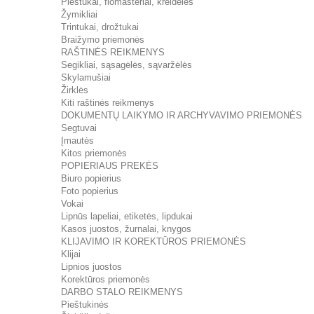
Pieštukai, flomasteriai, kreidelės
Žymikliai
Trintukai, drožtukai
Braižymo priemonės
RAŠTINĖS REIKMENYS
Segikliai, sąsagėlės, sąvaržėlės
Skylamušiai
Žirklės
Kiti raštinės reikmenys
DOKUMENTŲ LAIKYMO IR ARCHYVAVIMO PRIEMONĖS
Segtuvai
Įmautės
Kitos priemonės
POPIERIAUS PREKĖS
Biuro popierius
Foto popierius
Vokai
Lipnūs lapeliai, etiketės, lipdukai
Kasos juostos, žurnalai, knygos
KLIJAVIMO IR KOREKTŪROS PRIEMONĖS
Klijai
Lipnios juostos
Korektūros priemonės
DARBO STALO REIKMENYS
Pieštukinės