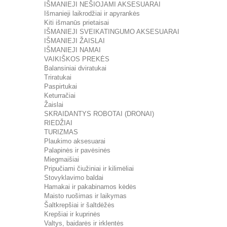
IŠMANIEJI NEŠIOJAMI AKSESUARAI
Išmanieji laikrodžiai ir apyrankės
Kiti išmanūs prietaisai
IŠMANIEJI SVEIKATINGUMO AKSESUARAI
IŠMANIEJI ŽAISLAI
IŠMANIEJI NAMAI
VAIKIŠKOS PREKĖS
Balansiniai dviratukai
Triratukai
Paspirtukai
Keturračiai
Žaislai
SKRAIDANTYS ROBOTAI (DRONAI)
RIEDŽIAI
TURIZMAS
Plaukimo aksesuarai
Palapinės ir pavėsinės
Miegmaišiai
Pripučiami čiužiniai ir kilimėliai
Stovyklavimo baldai
Hamakai ir pakabinamos kėdės
Maisto ruošimas ir laikymas
Šaltkrepšiai ir šaltdėžės
Krepšiai ir kuprinės
Valtys, baidarės ir irklentės