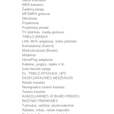
Garso kolonėlės
WEB kameros
Žaidimų įranga
MP3/MP4 grotuvai
Diktofonai
Projektoriai
Projektorių priedai
TV plokštės, media grotuvai
TINKLO ĮRANGA
LAN, Wi-Fi adapteriai, tinklo plokštės
Komutatoriai (Switch)
Maršrutizatoriai (Router)
Modemai
HomePlug adapteriai
Kabeliai, jungtys, replės ir kt.
Įvairi bevielė įranga
EL. TINKLO APSAUGA, UPS
EKSPLOATACINĖS MEDŽIAGOS
Rašalo kasetės
Neoriginalios tonerio kasetės
Tonerio kasetės
KANCELIARINĖS IR BIURO PREKĖS
RAŠYMO PRIEMONĖS
Tušinukai, rašikliai, plunksnakočiai
Rašalas, tušas, rašalo kapsulės