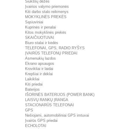
Šiukšlių dėžės
Įvairios valymo priemonės
Kiti darbo stalo reikmenys
MOKYKLINĖS PREKĖS
Sąsiuviniai
Kuprinės ir penalai
Kitos mokyklinės prekės
SKAIČIUOTUVAI
Biuro stalai ir kėdės
TELEFONAI, GPS, RADIO RYŠYS
ĮVAIRŪS TELEFONŲ PRIEDAI
Asmenukių lazdos
Ekrano apsaugos
Krovikliai ir laidai
Krepšiai ir dėklai
Laikikliai
Kiti priedai
Baterijos
IŠORINĖS BATERIJOS (POWER BANK)
LAISVŲ RANKŲ ĮRANGA
STACIONARŪS TELEFONAI
GPS
Nešiojami, automobiliniai GPS imtuvai
Įvairūs GPS priedai
ECHOLOTAI