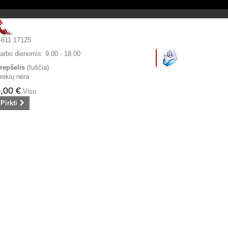
-611 17125
arbo dienomis:
9.00 - 18.00
repšelis
(tuščia)
rekių nėra
,00 €
Viso
Pirkti