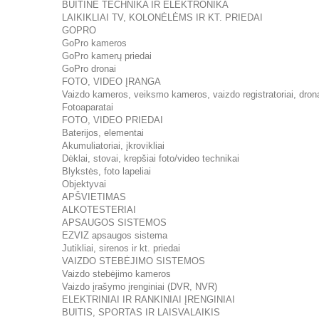
BUITINĖ TECHNIKA IR ELEKTRONIKA
LAIKIKLIAI TV, KOLONĖLĖMS IR KT. PRIEDAI
GOPRO
GoPro kameros
GoPro kamerų priedai
GoPro dronai
FOTO, VIDEO ĮRANGA
Vaizdo kameros, veiksmo kameros, vaizdo registratoriai, dron
Fotoaparatai
FOTO, VIDEO PRIEDAI
Baterijos, elementai
Akumuliatoriai, įkrovikliai
Dėklai, stovai, krepšiai foto/video technikai
Blykstės, foto lapeliai
Objektyvai
APŠVIETIMAS
ALKOTESTERIAI
APSAUGOS SISTEMOS
EZVIZ apsaugos sistema
Jutikliai, sirenos ir kt. priedai
VAIZDO STEBĖJIMO SISTEMOS
Vaizdo stebėjimo kameros
Vaizdo įrašymo įrenginiai (DVR, NVR)
ELEKTRINIAI IR RANKINIAI ĮRENGINIAI
BUITIS, SPORTAS IR LAISVALAIKIS