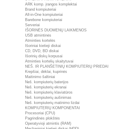
ARK komp. įrangos komplektai
Brand kompiuteriai
All-in-One kompiuteriai
Barebone kompiuteriai
Serveriai
IŠORINĖS DUOMENŲ LAIKMENOS
USB atmintinės
Atminties kortelės
Išoriniai kietieji diskai
CD, DVD, BD diskai
Išorinių diskų korpusai
Atminties kortelių skaitytuvai
NEŠ. IR PLANŠETINIŲ KOMPIUTERIŲ PRIEDAI
Krepšiai, dėklai, kuprinės
Maitinimo šaltiniai
Neš. kompiuterių baterijos
Neš. kompiuterių ekranai
Neš. kompiuterių klaviatūros
Neš. kompiuterių aušinimas
Neš. kompiuterių matinimo lizdai
KOMPIUTERIŲ KOMPONENTAI
Procesoriai (CPU)
Pagrindinės plokštės
Operatyvioji atmintis (RAM)
Mechaniniai kietieji diskai (HDD)