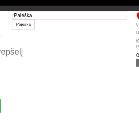
Paieška
8
D
K
P
repšelį
0