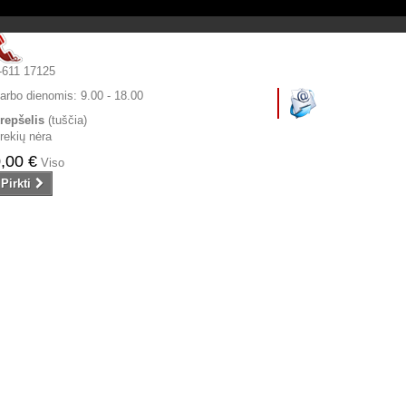
-611 17125
arbo dienomis:
9.00 - 18.00
repšelis
(tuščia)
rekių nėra
,00 €
Viso
Pirkti