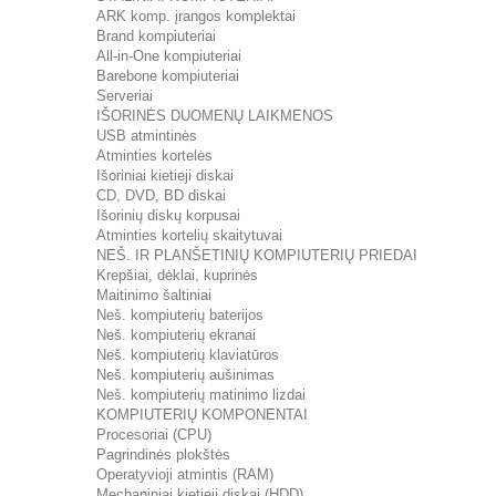
ARK komp. įrangos komplektai
Brand kompiuteriai
All-in-One kompiuteriai
Barebone kompiuteriai
Serveriai
IŠORINĖS DUOMENŲ LAIKMENOS
USB atmintinės
Atminties kortelės
Išoriniai kietieji diskai
CD, DVD, BD diskai
Išorinių diskų korpusai
Atminties kortelių skaitytuvai
NEŠ. IR PLANŠETINIŲ KOMPIUTERIŲ PRIEDAI
Krepšiai, dėklai, kuprinės
Maitinimo šaltiniai
Neš. kompiuterių baterijos
Neš. kompiuterių ekranai
Neš. kompiuterių klaviatūros
Neš. kompiuterių aušinimas
Neš. kompiuterių matinimo lizdai
KOMPIUTERIŲ KOMPONENTAI
Procesoriai (CPU)
Pagrindinės plokštės
Operatyvioji atmintis (RAM)
Mechaniniai kietieji diskai (HDD)