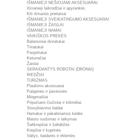
IŠMANIEJI NEŠIOJAMI AKSESUARAI
Išmanieji laikrodžiai ir apyrankės
Kiti išmanūs prietaisai
IŠMANIEJI SVEIKATINGUMO AKSESUARAI
IŠMANIEJI ŽAISLAI
IŠMANIEJI NAMAI
VAIKIŠKOS PREKĖS
Balansiniai dviratukai
Triratukai
Paspirtukai
Keturračiai
Žaislai
SKRAIDANTYS ROBOTAI (DRONAI)
RIEDŽIAI
TURIZMAS
Plaukimo aksesuarai
Palapinės ir pavėsinės
Miegmaišiai
Pripučiami čiužiniai ir kilimėliai
Stovyklavimo baldai
Hamakai ir pakabinamos kėdės
Maisto ruošimas ir laikymas
Šaltkrepšiai ir šaltdėžės
Krepšiai ir kuprinės
Valtys, baidarės ir irklentės