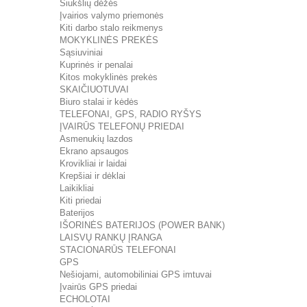
Šiukšlių dėžės
Įvairios valymo priemonės
Kiti darbo stalo reikmenys
MOKYKLINĖS PREKĖS
Sąsiuviniai
Kuprinės ir penalai
Kitos mokyklinės prekės
SKAIČIUOTUVAI
Biuro stalai ir kėdės
TELEFONAI, GPS, RADIO RYŠYS
ĮVAIRŪS TELEFONŲ PRIEDAI
Asmenukių lazdos
Ekrano apsaugos
Krovikliai ir laidai
Krepšiai ir dėklai
Laikikliai
Kiti priedai
Baterijos
IŠORINĖS BATERIJOS (POWER BANK)
LAISVŲ RANKŲ ĮRANGA
STACIONARŪS TELEFONAI
GPS
Nešiojami, automobiliniai GPS imtuvai
Įvairūs GPS priedai
ECHOLOTAI