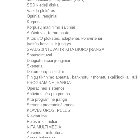
SSD kietieji diskai
Vaizdo plokštės
Optiniai įrenginiai
Korpusai
Korpusų maitinimo šaltiniai
Aušintuvai, termo pasta
Kitos I/O plokštės, adapteriai, konverteriai
Įvairūs kabeliai ir jungtys
SPAUSDINTUVAI IR KITA BIURO ĮRANGA
Spausdintuvai
Daugiafunkciai įrenginiai
Skeneriai
Dokumentų naikikliai
Pinigų tikrinimo aparatai, banknotų ir monetų skaičiuokliai, rūši
PROGRAMINĖ ĮRANGA
Operacinės sistemos
Antivirusinės programos
Kita programinė įranga
Serverių programinė įranga
KLAVIATŪROS, PELĖS
Klaviatūros
Pelės ir kilimėliai
KITA MULTIMEDIA
Ausinės ir mikrofonai