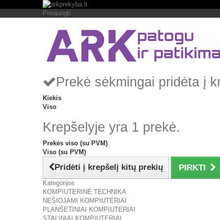
Prisijungti
Prekė sėkmingai pridėta į k
Kiekis
Viso
Krepšelyje yra 1 prekė.
Prekės viso (su PVM)
Viso (su PVM)
Pridėti į krepšelį kitų prekių
PIRKTI
Kategorijos
KOMPIUTERINĖ TECHNIKA
NEŠIOJAMI KOMPIUTERIAI
PLANŠETINIAI KOMPIUTERIAI
STALINIAI KOMPIUTERIAI