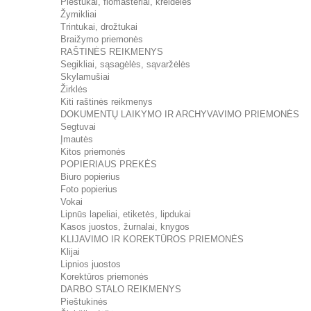
Pieštukai, flomasteriai, kreidelės
Žymikliai
Trintukai, drožtukai
Braižymo priemonės
RAŠTINĖS REIKMENYS
Segikliai, sąsagėlės, sąvaržėlės
Skylamušiai
Žirklės
Kiti raštinės reikmenys
DOKUMENTŲ LAIKYMO IR ARCHYVAVIMO PRIEMONĖS
Segtuvai
Įmautės
Kitos priemonės
POPIERIAUS PREKĖS
Biuro popierius
Foto popierius
Vokai
Lipnūs lapeliai, etiketės, lipdukai
Kasos juostos, žurnalai, knygos
KLIJAVIMO IR KOREKTŪROS PRIEMONĖS
Klijai
Lipnios juostos
Korektūros priemonės
DARBO STALO REIKMENYS
Pieštukinės