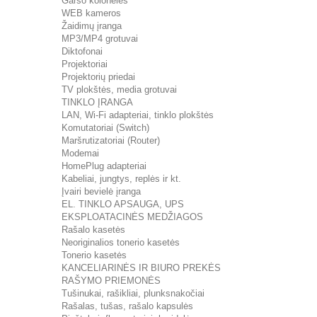
Garso kolonėlės
WEB kameros
Žaidimų įranga
MP3/MP4 grotuvai
Diktofonai
Projektoriai
Projektorių priedai
TV plokštės, media grotuvai
TINKLO ĮRANGA
LAN, Wi-Fi adapteriai, tinklo plokštės
Komutatoriai (Switch)
Maršrutizatoriai (Router)
Modemai
HomePlug adapteriai
Kabeliai, jungtys, replės ir kt.
Įvairi bevielė įranga
EL. TINKLO APSAUGA, UPS
EKSPLOATACINĖS MEDŽIAGOS
Rašalo kasetės
Neoriginalios tonerio kasetės
Tonerio kasetės
KANCELIARINĖS IR BIURO PREKĖS
RAŠYMO PRIEMONĖS
Tušinukai, rašikliai, plunksnakočiai
Rašalas, tušas, rašalo kapsulės