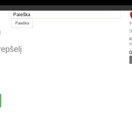
Paieška
8
D
K
P
repšelį
0