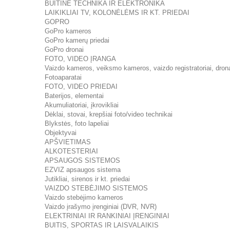
BUITINĖ TECHNIKA IR ELEKTRONIKA
LAIKIKLIAI TV, KOLONĖLĖMS IR KT. PRIEDAI
GOPRO
GoPro kameros
GoPro kamerų priedai
GoPro dronai
FOTO, VIDEO ĮRANGA
Vaizdo kameros, veiksmo kameros, vaizdo registratoriai, dron
Fotoaparatai
FOTO, VIDEO PRIEDAI
Baterijos, elementai
Akumuliatoriai, įkrovikliai
Dėklai, stovai, krepšiai foto/video technikai
Blykstės, foto lapeliai
Objektyvai
APŠVIETIMAS
ALKOTESTERIAI
APSAUGOS SISTEMOS
EZVIZ apsaugos sistema
Jutikliai, sirenos ir kt. priedai
VAIZDO STEBĖJIMO SISTEMOS
Vaizdo stebėjimo kameros
Vaizdo įrašymo įrenginiai (DVR, NVR)
ELEKTRINIAI IR RANKINIAI ĮRENGINIAI
BUITIS, SPORTAS IR LAISVALAIKIS