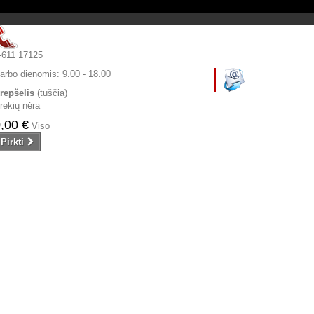
-611 17125
arbo dienomis:
9.00 - 18.00
repšelis
(tuščia)
rekių nėra
,00 €
Viso
Pirkti