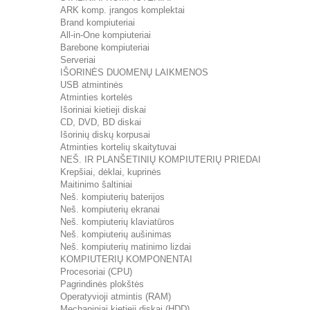
ARK komp. įrangos komplektai
Brand kompiuteriai
All-in-One kompiuteriai
Barebone kompiuteriai
Serveriai
IŠORINĖS DUOMENŲ LAIKMENOS
USB atmintinės
Atminties kortelės
Išoriniai kietieji diskai
CD, DVD, BD diskai
Išorinių diskų korpusai
Atminties kortelių skaitytuvai
NEŠ. IR PLANŠETINIŲ KOMPIUTERIŲ PRIEDAI
Krepšiai, dėklai, kuprinės
Maitinimo šaltiniai
Neš. kompiuterių baterijos
Neš. kompiuterių ekranai
Neš. kompiuterių klaviatūros
Neš. kompiuterių aušinimas
Neš. kompiuterių matinimo lizdai
KOMPIUTERIŲ KOMPONENTAI
Procesoriai (CPU)
Pagrindinės plokštės
Operatyvioji atmintis (RAM)
Mechaniniai kietieji diskai (HDD)