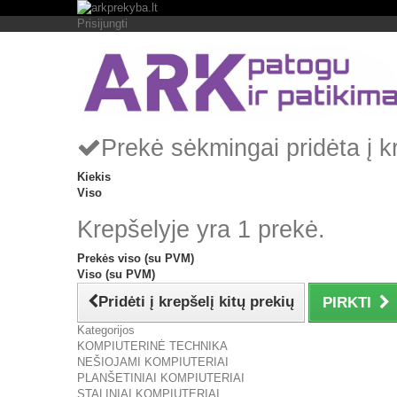
Prisijungti
Prekė sėkmingai pridėta į k
Kiekis
Viso
Krepšelyje yra 1 prekė.
Prekės viso (su PVM)
Viso (su PVM)
Pridėti į krepšelį kitų prekių
PIRKTI
Kategorijos
KOMPIUTERINĖ TECHNIKA
NEŠIOJAMI KOMPIUTERIAI
PLANŠETINIAI KOMPIUTERIAI
STALINIAI KOMPIUTERIAI