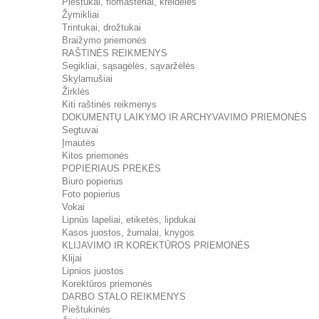
Pieštukai, flomasteriai, kreidelės
Žymikliai
Trintukai, drožtukai
Braižymo priemonės
RAŠTINĖS REIKMENYS
Segikliai, sąsagėlės, sąvaržėlės
Skylamušiai
Žirklės
Kiti raštinės reikmenys
DOKUMENTŲ LAIKYMO IR ARCHYVAVIMO PRIEMONĖS
Segtuvai
Įmautės
Kitos priemonės
POPIERIAUS PREKĖS
Biuro popierius
Foto popierius
Vokai
Lipnūs lapeliai, etiketės, lipdukai
Kasos juostos, žurnalai, knygos
KLIJAVIMO IR KOREKTŪROS PRIEMONĖS
Klijai
Lipnios juostos
Korektūros priemonės
DARBO STALO REIKMENYS
Pieštukinės