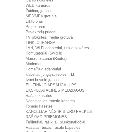
Garso kolonėlės
WEB kameros
Žaidimų įranga
MP3/MP4 grotuvai
Diktofonai
Projektoriai
Projektorių priedai
TV plokštės, media grotuvai
TINKLO ĮRANGA
LAN, Wi-Fi adapteriai, tinklo plokštės
Komutatoriai (Switch)
Maršrutizatoriai (Router)
Modemai
HomePlug adapteriai
Kabeliai, jungtys, replės ir kt.
Įvairi bevielė įranga
EL. TINKLO APSAUGA, UPS
EKSPLOATACINĖS MEDŽIAGOS
Rašalo kasetės
Neoriginalios tonerio kasetės
Tonerio kasetės
KANCELIARINĖS IR BIURO PREKĖS
RAŠYMO PRIEMONĖS
Tušinukai, rašikliai, plunksnakočiai
Rašalas, tušas, rašalo kapsulės