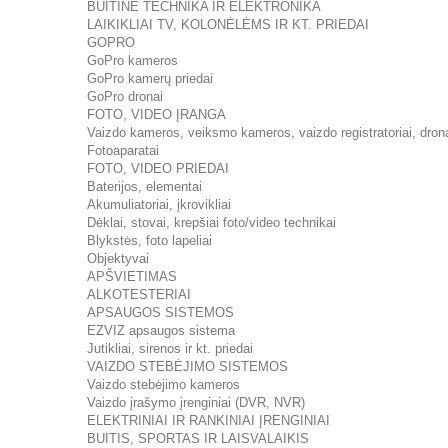
BUITINĖ TECHNIKA IR ELEKTRONIKA
LAIKIKLIAI TV, KOLONĖLĖMS IR KT. PRIEDAI
GOPRO
GoPro kameros
GoPro kamerų priedai
GoPro dronai
FOTO, VIDEO ĮRANGA
Vaizdo kameros, veiksmo kameros, vaizdo registratoriai, dron
Fotoaparatai
FOTO, VIDEO PRIEDAI
Baterijos, elementai
Akumuliatoriai, įkrovikliai
Dėklai, stovai, krepšiai foto/video technikai
Blykstės, foto lapeliai
Objektyvai
APŠVIETIMAS
ALKOTESTERIAI
APSAUGOS SISTEMOS
EZVIZ apsaugos sistema
Jutikliai, sirenos ir kt. priedai
VAIZDO STEBĖJIMO SISTEMOS
Vaizdo stebėjimo kameros
Vaizdo įrašymo įrenginiai (DVR, NVR)
ELEKTRINIAI IR RANKINIAI ĮRENGINIAI
BUITIS, SPORTAS IR LAISVALAIKIS