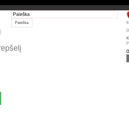
Paieška
8
D
K
P
repšelį
0