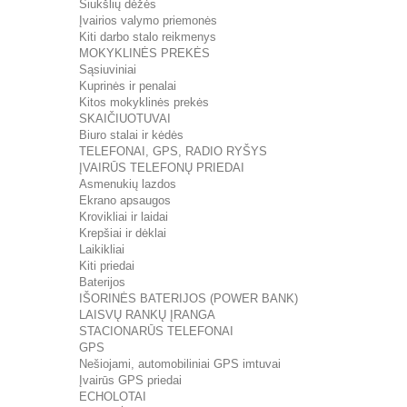
Šiukšlių dėžės
Įvairios valymo priemonės
Kiti darbo stalo reikmenys
MOKYKLINĖS PREKĖS
Sąsiuviniai
Kuprinės ir penalai
Kitos mokyklinės prekės
SKAIČIUOTUVAI
Biuro stalai ir kėdės
TELEFONAI, GPS, RADIO RYŠYS
ĮVAIRŪS TELEFONŲ PRIEDAI
Asmenukių lazdos
Ekrano apsaugos
Krovikliai ir laidai
Krepšiai ir dėklai
Laikikliai
Kiti priedai
Baterijos
IŠORINĖS BATERIJOS (POWER BANK)
LAISVŲ RANKŲ ĮRANGA
STACIONARŪS TELEFONAI
GPS
Nešiojami, automobiliniai GPS imtuvai
Įvairūs GPS priedai
ECHOLOTAI