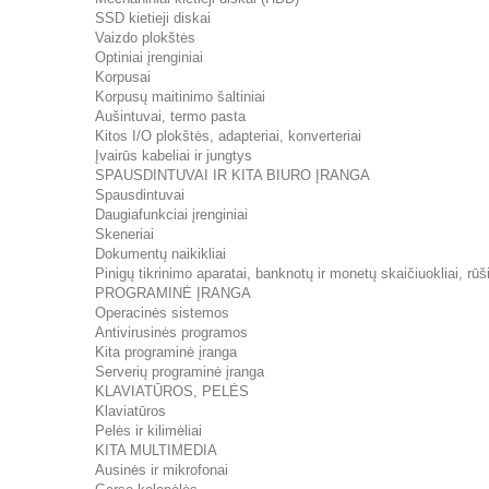
SSD kietieji diskai
Vaizdo plokštės
Optiniai įrenginiai
Korpusai
Korpusų maitinimo šaltiniai
Aušintuvai, termo pasta
Kitos I/O plokštės, adapteriai, konverteriai
Įvairūs kabeliai ir jungtys
SPAUSDINTUVAI IR KITA BIURO ĮRANGA
Spausdintuvai
Daugiafunkciai įrenginiai
Skeneriai
Dokumentų naikikliai
Pinigų tikrinimo aparatai, banknotų ir monetų skaičiuokliai, rūši
PROGRAMINĖ ĮRANGA
Operacinės sistemos
Antivirusinės programos
Kita programinė įranga
Serverių programinė įranga
KLAVIATŪROS, PELĖS
Klaviatūros
Pelės ir kilimėliai
KITA MULTIMEDIA
Ausinės ir mikrofonai