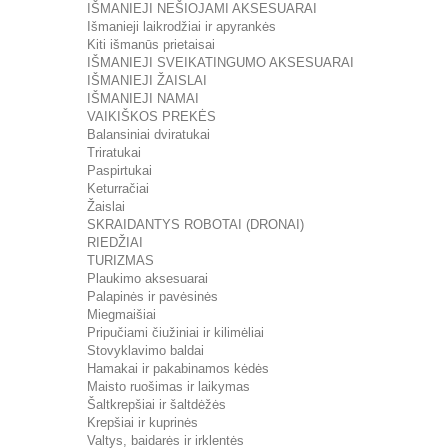
IŠMANIEJI NEŠIOJAMI AKSESUARAI
Išmanieji laikrodžiai ir apyrankės
Kiti išmanūs prietaisai
IŠMANIEJI SVEIKATINGUMO AKSESUARAI
IŠMANIEJI ŽAISLAI
IŠMANIEJI NAMAI
VAIKIŠKOS PREKĖS
Balansiniai dviratukai
Triratukai
Paspirtukai
Keturračiai
Žaislai
SKRAIDANTYS ROBOTAI (DRONAI)
RIEDŽIAI
TURIZMAS
Plaukimo aksesuarai
Palapinės ir pavėsinės
Miegmaišiai
Pripučiami čiužiniai ir kilimėliai
Stovyklavimo baldai
Hamakai ir pakabinamos kėdės
Maisto ruošimas ir laikymas
Šaltkrepšiai ir šaltdėžės
Krepšiai ir kuprinės
Valtys, baidarės ir irklentės