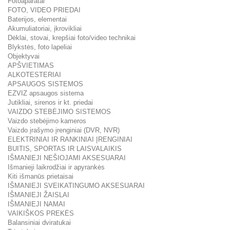
Fotoaparatai
FOTO, VIDEO PRIEDAI
Baterijos, elementai
Akumuliatoriai, įkrovikliai
Dėklai, stovai, krepšiai foto/video technikai
Blykstės, foto lapeliai
Objektyvai
APŠVIETIMAS
ALKOTESTERIAI
APSAUGOS SISTEMOS
EZVIZ apsaugos sistema
Jutikliai, sirenos ir kt. priedai
VAIZDO STEBĖJIMO SISTEMOS
Vaizdo stebėjimo kameros
Vaizdo įrašymo įrenginiai (DVR, NVR)
ELEKTRINIAI IR RANKINIAI ĮRENGINIAI
BUITIS, SPORTAS IR LAISVALAIKIS
IŠMANIEJI NEŠIOJAMI AKSESUARAI
Išmanieji laikrodžiai ir apyrankės
Kiti išmanūs prietaisai
IŠMANIEJI SVEIKATINGUMO AKSESUARAI
IŠMANIEJI ŽAISLAI
IŠMANIEJI NAMAI
VAIKIŠKOS PREKĖS
Balansiniai dviratukai