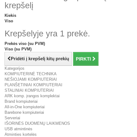
krepšelį
Kiekis
Viso
Krepšelyje yra 1 prekė.
Prekės viso (su PVM)
Viso (su PVM)
Pridėti į krepšelį kitų prekių
PIRKTI
Kategorijos
KOMPIUTERINĖ TECHNIKA
NEŠIOJAMI KOMPIUTERIAI
PLANŠETINIAI KOMPIUTERIAI
STALINIAI KOMPIUTERIAI
ARK komp. įrangos komplektai
Brand kompiuteriai
All-in-One kompiuteriai
Barebone kompiuteriai
Serveriai
IŠORINĖS DUOMENŲ LAIKMENOS
USB atmintinės
Atminties kortelės