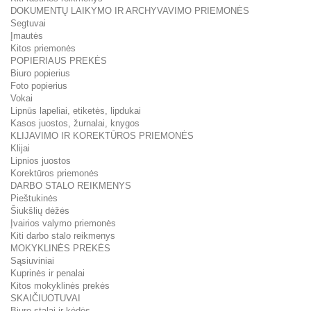
DOKUMENTŲ LAIKYMO IR ARCHYVAVIMO PRIEMONĖS
Segtuvai
Įmautės
Kitos priemonės
POPIERIAUS PREKĖS
Biuro popierius
Foto popierius
Vokai
Lipnūs lapeliai, etiketės, lipdukai
Kasos juostos, žurnalai, knygos
KLIJAVIMO IR KOREKTŪROS PRIEMONĖS
Klijai
Lipnios juostos
Korektūros priemonės
DARBO STALO REIKMENYS
Pieštukinės
Šiukšlių dėžės
Įvairios valymo priemonės
Kiti darbo stalo reikmenys
MOKYKLINĖS PREKĖS
Sąsiuviniai
Kuprinės ir penalai
Kitos mokyklinės prekės
SKAIČIUOTUVAI
Biuro stalai ir kėdės