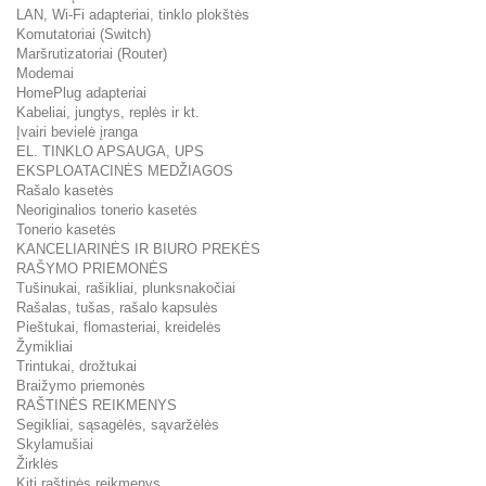
LAN, Wi-Fi adapteriai, tinklo plokštės
Komutatoriai (Switch)
Maršrutizatoriai (Router)
Modemai
HomePlug adapteriai
Kabeliai, jungtys, replės ir kt.
Įvairi bevielė įranga
EL. TINKLO APSAUGA, UPS
EKSPLOATACINĖS MEDŽIAGOS
Rašalo kasetės
Neoriginalios tonerio kasetės
Tonerio kasetės
KANCELIARINĖS IR BIURO PREKĖS
RAŠYMO PRIEMONĖS
Tušinukai, rašikliai, plunksnakočiai
Rašalas, tušas, rašalo kapsulės
Pieštukai, flomasteriai, kreidelės
Žymikliai
Trintukai, drožtukai
Braižymo priemonės
RAŠTINĖS REIKMENYS
Segikliai, sąsagėlės, sąvaržėlės
Skylamušiai
Žirklės
Kiti raštinės reikmenys