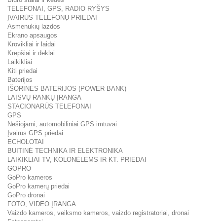
TELEFONAI, GPS, RADIO RYŠYS
ĮVAIRŪS TELEFONŲ PRIEDAI
Asmenukių lazdos
Ekrano apsaugos
Krovikliai ir laidai
Krepšiai ir dėklai
Laikikliai
Kiti priedai
Baterijos
IŠORINĖS BATERIJOS (POWER BANK)
LAISVŲ RANKŲ ĮRANGA
STACIONARŪS TELEFONAI
GPS
Nešiojami, automobiliniai GPS imtuvai
Įvairūs GPS priedai
ECHOLOTAI
BUITINĖ TECHNIKA IR ELEKTRONIKA
LAIKIKLIAI TV, KOLONĖLĖMS IR KT. PRIEDAI
GOPRO
GoPro kameros
GoPro kamerų priedai
GoPro dronai
FOTO, VIDEO ĮRANGA
Vaizdo kameros, veiksmo kameros, vaizdo registratoriai, dronai