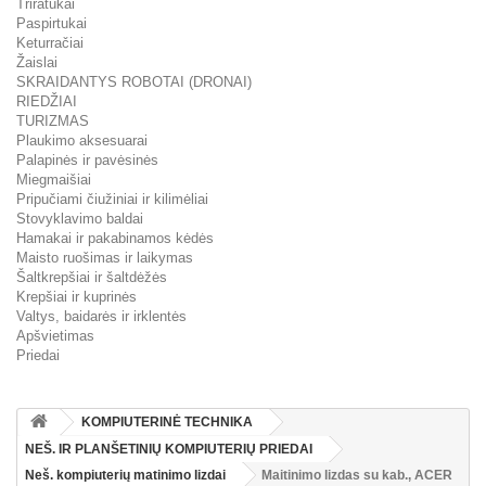
Triratukai
Paspirtukai
Keturračiai
Žaislai
SKRAIDANTYS ROBOTAI (DRONAI)
RIEDŽIAI
TURIZMAS
Plaukimo aksesuarai
Palapinės ir pavėsinės
Miegmaišiai
Pripučiami čiužiniai ir kilimėliai
Stovyklavimo baldai
Hamakai ir pakabinamos kėdės
Maisto ruošimas ir laikymas
Šaltkrepšiai ir šaltdėžės
Krepšiai ir kuprinės
Valtys, baidarės ir irklentės
Apšvietimas
Priedai
KOMPIUTERINĖ TECHNIKA
NEŠ. IR PLANŠETINIŲ KOMPIUTERIŲ PRIEDAI
Neš. kompiuterių matinimo lizdai
Maitinimo lizdas su kab., ACER