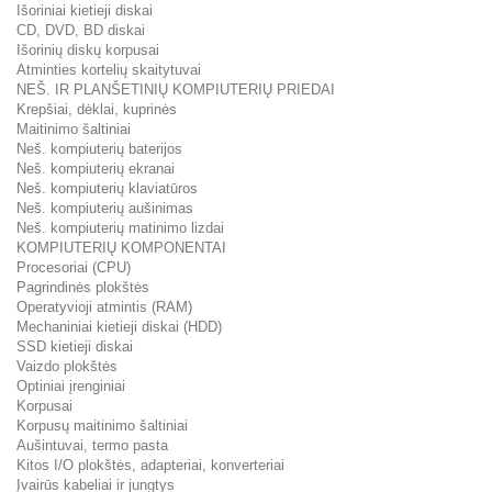
Išoriniai kietieji diskai
CD, DVD, BD diskai
Išorinių diskų korpusai
Atminties kortelių skaitytuvai
NEŠ. IR PLANŠETINIŲ KOMPIUTERIŲ PRIEDAI
Krepšiai, dėklai, kuprinės
Maitinimo šaltiniai
Neš. kompiuterių baterijos
Neš. kompiuterių ekranai
Neš. kompiuterių klaviatūros
Neš. kompiuterių aušinimas
Neš. kompiuterių matinimo lizdai
KOMPIUTERIŲ KOMPONENTAI
Procesoriai (CPU)
Pagrindinės plokštės
Operatyvioji atmintis (RAM)
Mechaniniai kietieji diskai (HDD)
SSD kietieji diskai
Vaizdo plokštės
Optiniai įrenginiai
Korpusai
Korpusų maitinimo šaltiniai
Aušintuvai, termo pasta
Kitos I/O plokštės, adapteriai, konverteriai
Įvairūs kabeliai ir jungtys