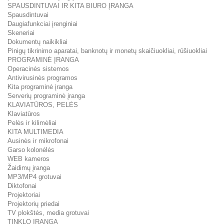
SPAUSDINTUVAI IR KITA BIURO ĮRANGA
Spausdintuvai
Daugiafunkciai įrenginiai
Skeneriai
Dokumentų naikikliai
Pinigų tikrinimo aparatai, banknotų ir monetų skaičiuokliai, rūšiuokliai
PROGRAMINĖ ĮRANGA
Operacinės sistemos
Antivirusinės programos
Kita programinė įranga
Serverių programinė įranga
KLAVIATŪROS, PELĖS
Klaviatūros
Pelės ir kilimėliai
KITA MULTIMEDIA
Ausinės ir mikrofonai
Garso kolonėlės
WEB kameros
Žaidimų įranga
MP3/MP4 grotuvai
Diktofonai
Projektoriai
Projektorių priedai
TV plokštės, media grotuvai
TINKLO ĮRANGA