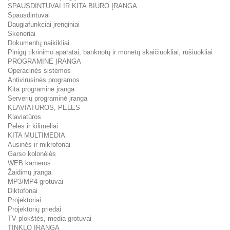
SPAUSDINTUVAI IR KITA BIURO ĮRANGA
Spausdintuvai
Daugiafunkciai įrenginiai
Skeneriai
Dokumentų naikikliai
Pinigų tikrinimo aparatai, banknotų ir monetų skaičiuokliai, rūšiuokliai
PROGRAMINĖ ĮRANGA
Operacinės sistemos
Antivirusinės programos
Kita programinė įranga
Serverių programinė įranga
KLAVIATŪROS, PELĖS
Klaviatūros
Pelės ir kilimėliai
KITA MULTIMEDIA
Ausinės ir mikrofonai
Garso kolonėlės
WEB kameros
Žaidimų įranga
MP3/MP4 grotuvai
Diktofonai
Projektoriai
Projektorių priedai
TV plokštės, media grotuvai
TINKLO ĮRANGA