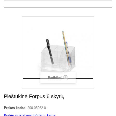
Padidinti
Pieštukinė Forpus 6 skyrių
Prekės kodas:
200-05962 0
Prekių pristatymo būdai ir kaina