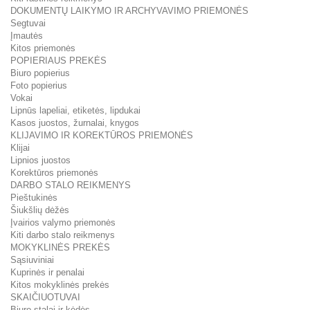
DOKUMENTŲ LAIKYMO IR ARCHYVAVIMO PRIEMONĖS
Segtuvai
Įmautės
Kitos priemonės
POPIERIAUS PREKĖS
Biuro popierius
Foto popierius
Vokai
Lipnūs lapeliai, etiketės, lipdukai
Kasos juostos, žurnalai, knygos
KLIJAVIMO IR KOREKTŪROS PRIEMONĖS
Klijai
Lipnios juostos
Korektūros priemonės
DARBO STALO REIKMENYS
Pieštukinės
Šiukšlių dėžės
Įvairios valymo priemonės
Kiti darbo stalo reikmenys
MOKYKLINĖS PREKĖS
Sąsiuviniai
Kuprinės ir penalai
Kitos mokyklinės prekės
SKAIČIUOTUVAI
Biuro stalai ir kėdės