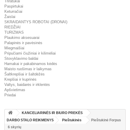
Triratukai
Paspirtukai
Keturračiai
Žaislai
SKRAIDANTYS ROBOTAI (DRONAI)
RIEDŽIAI
TURIZMAS
Plaukimo aksesuarai
Palapinės ir pavėsinės
Miegmaišiai
Pripučiami čiužiniai ir kilimėliai
Stovyklavimo baldai
Hamakai ir pakabinamos kėdės
Maisto ruošimas ir laikymas
Šaltkrepšiai ir šaltdėžės
Krepšiai ir kuprinės
Valtys, baidarės ir irklentės
Apšvietimas
Priedai
KANCELIARINĖS IR BIURO PREKĖS
DARBO STALO REIKMENYS
Pieštukinės
Pieštukinė Forpus
6 skyrių