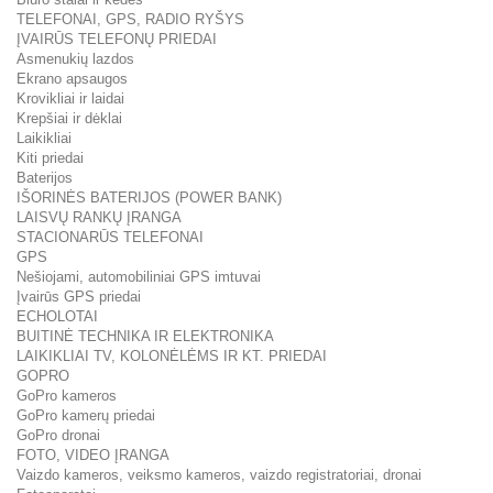
TELEFONAI, GPS, RADIO RYŠYS
ĮVAIRŪS TELEFONŲ PRIEDAI
Asmenukių lazdos
Ekrano apsaugos
Krovikliai ir laidai
Krepšiai ir dėklai
Laikikliai
Kiti priedai
Baterijos
IŠORINĖS BATERIJOS (POWER BANK)
LAISVŲ RANKŲ ĮRANGA
STACIONARŪS TELEFONAI
GPS
Nešiojami, automobiliniai GPS imtuvai
Įvairūs GPS priedai
ECHOLOTAI
BUITINĖ TECHNIKA IR ELEKTRONIKA
LAIKIKLIAI TV, KOLONĖLĖMS IR KT. PRIEDAI
GOPRO
GoPro kameros
GoPro kamerų priedai
GoPro dronai
FOTO, VIDEO ĮRANGA
Vaizdo kameros, veiksmo kameros, vaizdo registratoriai, dronai