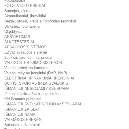
Fotoaparatai
FOTO, VIDEO PRIEDAI
Baterijos, elementai
Akumuliatoriai, įkrovikliai
Dėklai, stovai, krepšiai foto/video technikai
Blykstės, foto lapeliai
Objektyvai
APŠVIETIMAS
ALKOTESTERIAI
APSAUGOS SISTEMOS
EZVIZ apsaugos sistema
Jutikliai, sirenos ir kt. priedai
VAIZDO STEBĖJIMO SISTEMOS
Vaizdo stebėjimo kameros
Vaizdo įrašymo įrenginiai (DVR, NVR)
ELEKTRINIAI IR RANKINIAI ĮRENGINIAI
BUITIS, SPORTAS IR LAISVALAIKIS
IŠMANIEJI NEŠIOJAMI AKSESUARAI
Išmanieji laikrodžiai ir apyrankės
Kiti išmanūs prietaisai
IŠMANIEJI SVEIKATINGUMO AKSESUARAI
IŠMANIEJI ŽAISLAI
IŠMANIEJI NAMAI
VAIKIŠKOS PREKĖS
Balansiniai dviratukai