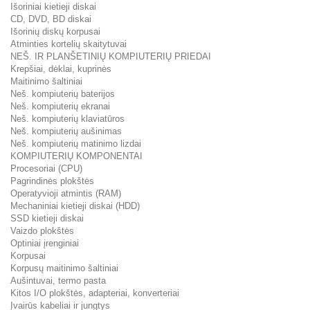
Išoriniai kietieji diskai
CD, DVD, BD diskai
Išorinių diskų korpusai
Atminties kortelių skaitytuvai
NEŠ. IR PLANŠETINIŲ KOMPIUTERIŲ PRIEDAI
Krepšiai, dėklai, kuprinės
Maitinimo šaltiniai
Neš. kompiuterių baterijos
Neš. kompiuterių ekranai
Neš. kompiuterių klaviatūros
Neš. kompiuterių aušinimas
Neš. kompiuterių matinimo lizdai
KOMPIUTERIŲ KOMPONENTAI
Procesoriai (CPU)
Pagrindinės plokštės
Operatyvioji atmintis (RAM)
Mechaniniai kietieji diskai (HDD)
SSD kietieji diskai
Vaizdo plokštės
Optiniai įrenginiai
Korpusai
Korpusų maitinimo šaltiniai
Aušintuvai, termo pasta
Kitos I/O plokštės, adapteriai, konverteriai
Įvairūs kabeliai ir jungtys