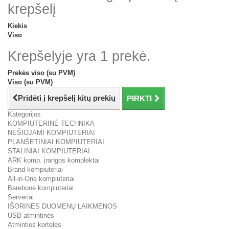
krepšelį
Kiekis
Viso
Krepšelyje yra 1 prekė.
Prekės viso (su PVM)
Viso (su PVM)
Pridėti į krepšelį kitų prekių
PIRKTI
Kategorijos
KOMPIUTERINĖ TECHNIKA
NEŠIOJAMI KOMPIUTERIAI
PLANŠETINIAI KOMPIUTERIAI
STALINIAI KOMPIUTERIAI
ARK komp. įrangos komplektai
Brand kompiuteriai
All-in-One kompiuteriai
Barebone kompiuteriai
Serveriai
IŠORINĖS DUOMENŲ LAIKMENOS
USB atmintinės
Atminties kortelės