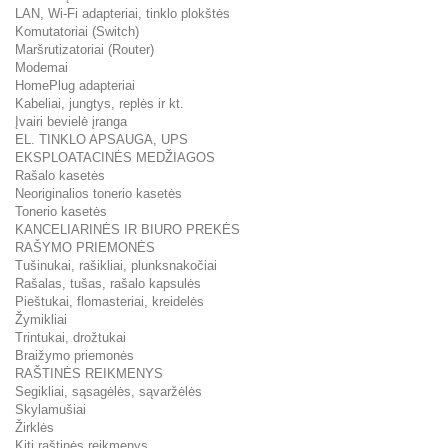
LAN, Wi-Fi adapteriai, tinklo plokštės
Komutatoriai (Switch)
Maršrutizatoriai (Router)
Modemai
HomePlug adapteriai
Kabeliai, jungtys, replės ir kt.
Įvairi bevielė įranga
EL. TINKLO APSAUGA, UPS
EKSPLOATACINĖS MEDŽIAGOS
Rašalo kasetės
Neoriginalios tonerio kasetės
Tonerio kasetės
KANCELIARINĖS IR BIURO PREKĖS
RAŠYMO PRIEMONĖS
Tušinukai, rašikliai, plunksnakočiai
Rašalas, tušas, rašalo kapsulės
Pieštukai, flomasteriai, kreidelės
Žymikliai
Trintukai, drožtukai
Braižymo priemonės
RAŠTINĖS REIKMENYS
Segikliai, sąsagėlės, sąvaržėlės
Skylamušiai
Žirklės
Kiti raštinės reikmenys