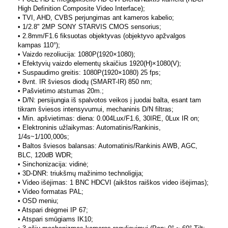
High Definition Composite Video Interface);
• TVI, AHD, CVBS perjungimas ant kameros kabelio;
• 1/2.8" 2MP SONY STARVIS CMOS sensorius;
• 2.8mm/F1.6 fiksuotas objektyvas (objektyvo apžvalgos
kampas 110°);
• Vaizdo rezoliucija: 1080P(1920×1080);
• Efektyvių vaizdo elementų skaičius 1920(H)×1080(V);
• Suspaudimo greitis: 1080P(1920×1080) 25 fps;
• 8vnt. IR šviesos diodų (SMART-IR) 850 nm;
• Pašvietimo atstumas 20m.;
• D/N: persijungia iš spalvotos veikos į juodai balta, esant tam
tikram šviesos intensyvumui, mechaninis D/N filtras;
• Min. apšvietimas: diena: 0.004Lux/F1.6, 30IRE, 0Lux IR on;
• Elektroninis užlaikymas: Automatinis/Rankinis,
1/4s~1/100,000s;
• Baltos šviesos balansas: Automatinis/Rankinis AWB, AGC,
BLC, 120dB WDR;
• Sinchonizacija: vidinė;
• 3D-DNR: triukšmų mažinimo technoligija;
• Video išėjimas: 1 BNC HDCVI (aikštos raiškos video išėjimas);
• Video formatas PAL;
• OSD meniu;
• Atspari drėgmei IP 67;
• Atspari smūgiams IK10;