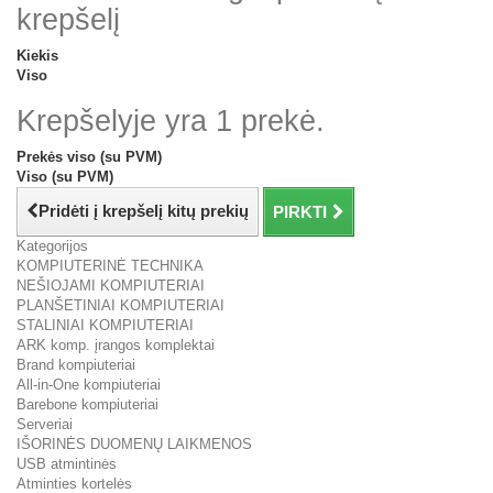
krepšelį
Kiekis
Viso
Krepšelyje yra 1 prekė.
Prekės viso (su PVM)
Viso (su PVM)
Pridėti į krepšelį kitų prekių
PIRKTI
Kategorijos
KOMPIUTERINĖ TECHNIKA
NEŠIOJAMI KOMPIUTERIAI
PLANŠETINIAI KOMPIUTERIAI
STALINIAI KOMPIUTERIAI
ARK komp. įrangos komplektai
Brand kompiuteriai
All-in-One kompiuteriai
Barebone kompiuteriai
Serveriai
IŠORINĖS DUOMENŲ LAIKMENOS
USB atmintinės
Atminties kortelės