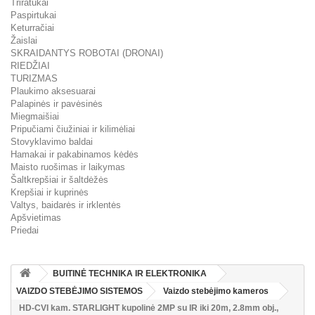
Triratukai
Paspirtukai
Keturračiai
Žaislai
SKRAIDANTYS ROBOTAI (DRONAI)
RIEDŽIAI
TURIZMAS
Plaukimo aksesuarai
Palapinės ir pavėsinės
Miegmaišiai
Pripučiami čiužiniai ir kilimėliai
Stovyklavimo baldai
Hamakai ir pakabinamos kėdės
Maisto ruošimas ir laikymas
Šaltkrepšiai ir šaltdėžės
Krepšiai ir kuprinės
Valtys, baidarės ir irklentės
Apšvietimas
Priedai
BUITINĖ TECHNIKA IR ELEKTRONIKA
VAIZDO STEBĖJIMO SISTEMOS
Vaizdo stebėjimo kameros
HD-CVI kam. STARLIGHT kupolinė 2MP su IR iki 20m, 2.8mm obj.,