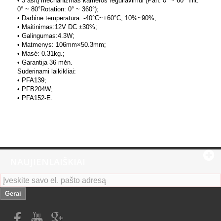
• 3 ašių mechanizmas kameros reguliavimui (Pan: 0° ~ 60° Tilt:
0° ~ 80°Rotation: 0° ~ 360°);
• Darbinė temperatūra: -40°C~+60°C, 10%~90%;
• Maitinimas:12V DC ±30%;
• Galingumas:4.3W;
• Matmenys: 106mm×50.3mm;
• Masė: 0.31kg.;
• Garantija 36 mėn.
Suderinami laikikliai:
• PFA139;
• PFB204W;
• PFA152-E.
NAUJIENLAIŠKIAI
Gerai