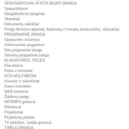
SPAUSDINTUVAI IR KITA BIURO ĮRANGA
Spausdintuvai
Daugiafunkciai įrenginiai
Skeneriai
Dokumentų naikikliai
Pinigų tikrinimo aparatai, banknotų ir monetų skaičiuokliai, rūšiuokliai
PROGRAMINĖ ĮRANGA
Operacinės sistemos
Antivirusinės programos
Kita programinė įranga
Serverių programinė įranga
KLAVIATŪROS, PELĖS
Klaviatūros
Pelės ir kilimėliai
KITA MULTIMEDIA
Ausinės ir mikrofonai
Garso kolonėlės
WEB kameros
Žaidimų įranga
MP3/MP4 grotuvai
Diktofonai
Projektoriai
Projektorių priedai
TV plokštės, media grotuvai
TINKLO ĮRANGA