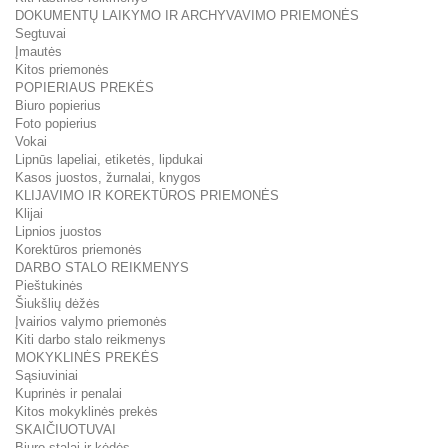
DOKUMENTŲ LAIKYMO IR ARCHYVAVIMO PRIEMONĖS
Segtuvai
Įmautės
Kitos priemonės
POPIERIAUS PREKĖS
Biuro popierius
Foto popierius
Vokai
Lipnūs lapeliai, etiketės, lipdukai
Kasos juostos, žurnalai, knygos
KLIJAVIMO IR KOREKTŪROS PRIEMONĖS
Klijai
Lipnios juostos
Korektūros priemonės
DARBO STALO REIKMENYS
Pieštukinės
Šiukšlių dėžės
Įvairios valymo priemonės
Kiti darbo stalo reikmenys
MOKYKLINĖS PREKĖS
Sąsiuviniai
Kuprinės ir penalai
Kitos mokyklinės prekės
SKAIČIUOTUVAI
Biuro stalai ir kėdės