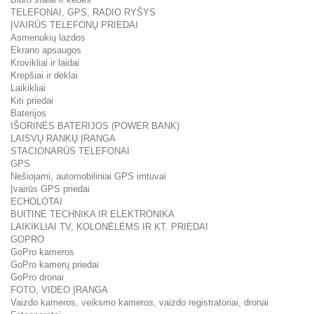
TELEFONAI, GPS, RADIO RYŠYS
ĮVAIRŪS TELEFONŲ PRIEDAI
Asmenukių lazdos
Ekrano apsaugos
Krovikliai ir laidai
Krepšiai ir dėklai
Laikikliai
Kiti priedai
Baterijos
IŠORINĖS BATERIJOS (POWER BANK)
LAISVŲ RANKŲ ĮRANGA
STACIONARŪS TELEFONAI
GPS
Nešiojami, automobiliniai GPS imtuvai
Įvairūs GPS priedai
ECHOLOTAI
BUITINĖ TECHNIKA IR ELEKTRONIKA
LAIKIKLIAI TV, KOLONĖLĖMS IR KT. PRIEDAI
GOPRO
GoPro kameros
GoPro kamerų priedai
GoPro dronai
FOTO, VIDEO ĮRANGA
Vaizdo kameros, veiksmo kameros, vaizdo registratoriai, dronai