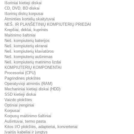
Išoriniai kietieji diskai
CD, DVD, BD diskai
Išorinių diskų korpusai
Atminties kortelių skaitytuvai
NEŠ. IR PLANŠETINIŲ KOMPIUTERIŲ PRIEDAI
Krepšiai, dėklai, kuprinės
Maitinimo šaltiniai
Neš. kompiuterių baterijos
Neš. kompiuterių ekranai
Neš. kompiuterių klaviatūros
Neš. kompiuterių aušinimas
Neš. kompiuterių matinimo lizdai
KOMPIUTERIŲ KOMPONENTAI
Procesoriai (CPU)
Pagrindinės plokštės
Operatyvioji atmintis (RAM)
Mechaniniai kietieji diskai (HDD)
SSD kietieji diskai
Vaizdo plokštės
Optiniai įrenginiai
Korpusai
Korpusų maitinimo šaltiniai
Aušintuvai, termo pasta
Kitos I/O plokštės, adapteriai, konverteriai
Įvairūs kabeliai ir jungtys