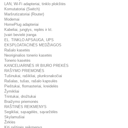
LAN, Wi-Fi adapteriai, tinklo plokštės
Komutatoriai (Switch)
Maršrutizatoriai (Router)
Modemai
HomePlug adapteriai
Kabeliai, jungtys, replės ir kt.
Įvairi bevielė įranga
EL. TINKLO APSAUGA, UPS
EKSPLOATACINĖS MEDŽIAGOS
Rašalo kasetės
Neoriginalios tonerio kasetės
Tonerio kasetės
KANCELIARINĖS IR BIURO PREKĖS
RAŠYMO PRIEMONĖS
Tušinukai, rašikliai, plunksnakočiai
Rašalas, tušas, rašalo kapsulės
Pieštukai, flomasteriai, kreidelės
Žymikliai
Trintukai, drožtukai
Braižymo priemonės
RAŠTINĖS REIKMENYS
Segikliai, sąsagėlės, sąvaržėlės
Skylamušiai
Žirklės
Kiti raštinės reikmenys