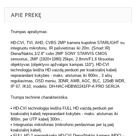
APIE PREKĘ
Trumpas aprašymas:
HD-CVI, TVI, AHD, CVBS 2MP kamera kupolinė STARLIGHT su
integruotu mikrofonu, IR pašvietimas iki 20m. (Smart IR)
Diena/Naktis,1/2.8" colio 2MP SONY STARVIS CMOS
sensorius, 2MP (1920×1080) 25kps, 2.8mm/F1.6 fiksuotas
objektyvas (objektyvo apžvalgos kampas 110°), HD-CVI
technologija leidžia HD vaizdą perduoti per koaksialinį kabelį
neprarandant kokybės - maks. atstumas iki 800m., 3 ašių
reguliavimas, OSD meniu, 3DNR, AWB, AGC, BLC, 120dB WDR,
IP 67, IK10, modelis: DH-HAC-HDBW2241FP-A PRO SERIJA
Trumpa techninė charakteristika:
• HD-CVI technologija leidžia FULL HD vaizdą perduoti per
koaksialinį kabelį neprarandant kokybės - maks. atstumas iki
800m, per UTP kabelį 300m ;
• Integruotas mikrofonas (mikrofono perdavimas per tą patį
koaksialinį kabelį;
• FULL HD 2 megapikselio HD-CVI Diena/Naktis kamera (HDCI -