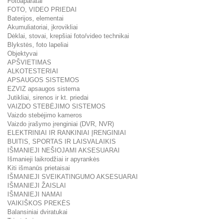
Fotoaparatai
FOTO, VIDEO PRIEDAI
Baterijos, elementai
Akumuliatoriai, įkrovikliai
Dėklai, stovai, krepšiai foto/video technikai
Blykstės, foto lapeliai
Objektyvai
APŠVIETIMAS
ALKOTESTERIAI
APSAUGOS SISTEMOS
EZVIZ apsaugos sistema
Jutikliai, sirenos ir kt. priedai
VAIZDO STEBĖJIMO SISTEMOS
Vaizdo stebėjimo kameros
Vaizdo įrašymo įrenginiai (DVR, NVR)
ELEKTRINIAI IR RANKINIAI ĮRENGINIAI
BUITIS, SPORTAS IR LAISVALAIKIS
IŠMANIEJI NEŠIOJAMI AKSESUARAI
Išmanieji laikrodžiai ir apyrankės
Kiti išmanūs prietaisai
IŠMANIEJI SVEIKATINGUMO AKSESUARAI
IŠMANIEJI ŽAISLAI
IŠMANIEJI NAMAI
VAIKIŠKOS PREKĖS
Balansiniai dviratukai