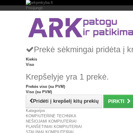
Prisijungti
Prekė sėkmingai pridėta į k
Kiekis
Viso
Krepšelyje yra 1 prekė.
Prekės viso (su PVM)
Viso (su PVM)
Pridėti į krepšelį kitų prekių
PIRKTI
Kategorijos
KOMPIUTERINĖ TECHNIKA
NEŠIOJAMI KOMPIUTERIAI
PLANŠETINIAI KOMPIUTERIAI
STALINIAI KOMPIUTERIAI