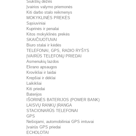
Šiukšlių dėžės
Įvairios valymo priemonės
Kiti darbo stalo reikmenys
MOKYKLINĖS PREKĖS
Sąsiuviniai
Kuprinės ir penalai
Kitos mokyklinės prekės
SKAIČIUOTUVAI
Biuro stalai ir kėdės
TELEFONAI, GPS, RADIO RYŠYS
ĮVAIRŪS TELEFONŲ PRIEDAI
Asmenukių lazdos
Ekrano apsaugos
Krovikliai ir laidai
Krepšiai ir dėklai
Laikikliai
Kiti priedai
Baterijos
IŠORINĖS BATERIJOS (POWER BANK)
LAISVŲ RANKŲ ĮRANGA
STACIONARŪS TELEFONAI
GPS
Nešiojami, automobiliniai GPS imtuvai
Įvairūs GPS priedai
ECHOLOTAI