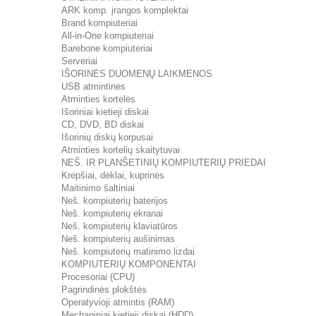
ARK komp. įrangos komplektai
Brand kompiuteriai
All-in-One kompiuteriai
Barebone kompiuteriai
Serveriai
IŠORINĖS DUOMENŲ LAIKMENOS
USB atmintinės
Atminties kortelės
Išoriniai kietieji diskai
CD, DVD, BD diskai
Išorinių diskų korpusai
Atminties kortelių skaitytuvai
NEŠ. IR PLANŠETINIŲ KOMPIUTERIŲ PRIEDAI
Krepšiai, dėklai, kuprinės
Maitinimo šaltiniai
Neš. kompiuterių baterijos
Neš. kompiuterių ekranai
Neš. kompiuterių klaviatūros
Neš. kompiuterių aušinimas
Neš. kompiuterių matinimo lizdai
KOMPIUTERIŲ KOMPONENTAI
Procesoriai (CPU)
Pagrindinės plokštės
Operatyvioji atmintis (RAM)
Mechaniniai kietieji diskai (HDD)