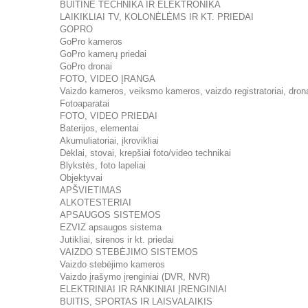
BUITINĖ TECHNIKA IR ELEKTRONIKA
LAIKIKLIAI TV, KOLONĖLĖMS IR KT. PRIEDAI
GOPRO
GoPro kameros
GoPro kamerų priedai
GoPro dronai
FOTO, VIDEO ĮRANGA
Vaizdo kameros, veiksmo kameros, vaizdo registratoriai, dron
Fotoaparatai
FOTO, VIDEO PRIEDAI
Baterijos, elementai
Akumuliatoriai, įkrovikliai
Dėklai, stovai, krepšiai foto/video technikai
Blykstės, foto lapeliai
Objektyvai
APŠVIETIMAS
ALKOTESTERIAI
APSAUGOS SISTEMOS
EZVIZ apsaugos sistema
Jutikliai, sirenos ir kt. priedai
VAIZDO STEBĖJIMO SISTEMOS
Vaizdo stebėjimo kameros
Vaizdo įrašymo įrenginiai (DVR, NVR)
ELEKTRINIAI IR RANKINIAI ĮRENGINIAI
BUITIS, SPORTAS IR LAISVALAIKIS