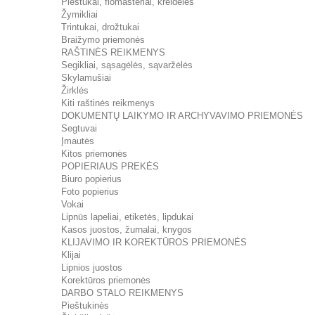
Pieštukai, flomasteriai, kreidelės
Žymikliai
Trintukai, drožtukai
Braižymo priemonės
RAŠTINĖS REIKMENYS
Segikliai, sąsagėlės, sąvaržėlės
Skylamušiai
Žirklės
Kiti raštinės reikmenys
DOKUMENTŲ LAIKYMO IR ARCHYVAVIMO PRIEMONĖS
Segtuvai
Įmautės
Kitos priemonės
POPIERIAUS PREKĖS
Biuro popierius
Foto popierius
Vokai
Lipnūs lapeliai, etiketės, lipdukai
Kasos juostos, žurnalai, knygos
KLIJAVIMO IR KOREKTŪROS PRIEMONĖS
Klijai
Lipnios juostos
Korektūros priemonės
DARBO STALO REIKMENYS
Pieštukinės