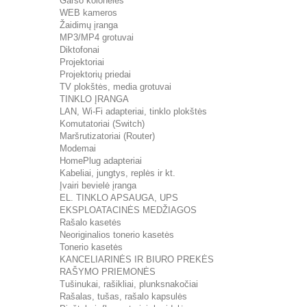
Garso kolonėlės
WEB kameros
Žaidimų įranga
MP3/MP4 grotuvai
Diktofonai
Projektoriai
Projektorių priedai
TV plokštės, media grotuvai
TINKLO ĮRANGA
LAN, Wi-Fi adapteriai, tinklo plokštės
Komutatoriai (Switch)
Maršrutizatoriai (Router)
Modemai
HomePlug adapteriai
Kabeliai, jungtys, replės ir kt.
Įvairi bevielė įranga
EL. TINKLO APSAUGA, UPS
EKSPLOATACINĖS MEDŽIAGOS
Rašalo kasetės
Neoriginalios tonerio kasetės
Tonerio kasetės
KANCELIARINĖS IR BIURO PREKĖS
RAŠYMO PRIEMONĖS
Tušinukai, rašikliai, plunksnakočiai
Rašalas, tušas, rašalo kapsulės