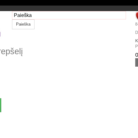
Paieška
8
D
K
P
repšelį
0