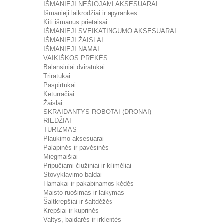
IŠMANIEJI NEŠIOJAMI AKSESUARAI
Išmanieji laikrodžiai ir apyrankės
Kiti išmanūs prietaisai
IŠMANIEJI SVEIKATINGUMO AKSESUARAI
IŠMANIEJI ŽAISLAI
IŠMANIEJI NAMAI
VAIKIŠKOS PREKĖS
Balansiniai dviratukai
Triratukai
Paspirtukai
Keturračiai
Žaislai
SKRAIDANTYS ROBOTAI (DRONAI)
RIEDŽIAI
TURIZMAS
Plaukimo aksesuarai
Palapinės ir pavėsinės
Miegmaišiai
Pripučiami čiužiniai ir kilimėliai
Stovyklavimo baldai
Hamakai ir pakabinamos kėdės
Maisto ruošimas ir laikymas
Šaltkrepšiai ir šaltdėžės
Krepšiai ir kuprinės
Valtys, baidarės ir irklentės