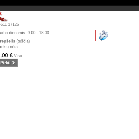
-611 17125
arbo dienomis:
9.00 - 18.00
repšelis
(tuščia)
rekių nėra
,00 €
Viso
Pirkti