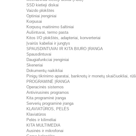
SSD kietieji diskai
Vaizdo plokštės
Optiniai įrenginiai
Korpusai
Korpusų maitinimo šaltiniai
Aušintuvai, termo pasta
Kitos I/O plokštės, adapteriai, konverteriai
Įvairūs kabeliai ir jungtys
SPAUSDINTUVAI IR KITA BIURO ĮRANGA
Spausdintuvai
Daugiafunkciai įrenginiai
Skeneriai
Dokumentų naikikliai
Pinigų tikrinimo aparatai, banknotų ir monetų skaičiuokliai, rūši
PROGRAMINĖ ĮRANGA
Operacinės sistemos
Antivirusinės programos
Kita programinė įranga
Serverių programinė įranga
KLAVIATŪROS, PELĖS
Klaviatūros
Pelės ir kilimėliai
KITA MULTIMEDIA
Ausinės ir mikrofonai